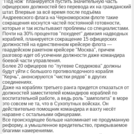
"Под нож" планируется пустить значительную часть
офицерских должностей без перевода их на гражданский
штат. Впервые за всё время после подъёма
Андреевского флага на Черноморском флоте такие
сокращения коснутся частей постоянной готовности,
которые и так испытывают проблемы со специалистами.
Почти на 30% процентов "похудеет" дивизия надводных
кораблей, планируется сокращение 15 офицерских
должностей на единственном крейсере флота —
гвардейском ракетном крейсере "Москва", причем
разговор идет об усечении должности даже командира
боевой части управления.
Более 20 офицеров по "путевке Сердюкова" должны
будут уйти с большого противолодочного корабля
"Керчь", анонсируются "чистки рядов" в других
соединениях.
Даже на кораблях третьего ранга придется отказаться от
должностей заместителей командиров кораблей по
воспитательной работе, а ведь роль "замполита" в море
это совсем не та, что в Сухопутных войсках. Он
действительно помощник командира и вахту несёт
наравне с остальными офицерами.
Все происходящее больше напоминает не продуманную
реформу, а умышленное вредительство, прикрываемое
благими намерениями.