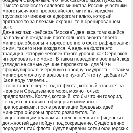
общения с моряками, и от московского мэра Лужкова.
Вместо ключевого силового министра России участники
многотысячного пророссийского митинга увидели
трусливого чиновника в дорогом пальто, который
прятался то за плечами охраны, то в бронированном
авто.
Даже экипаж крейсера "Москва", два часа томившийся
на палубе в ожидании протокольного визита своего
министра обороны и торжественного фотографирования
с ним, так его и не дождался. А ведь на флоте это
традиция, которую человек такого уровня, как Сердюков,
игнорировать не может. В таком поведении военный люд
углядел не самые лучшие перспективы для ЧФ и
сформулировал очередную народную мудрость: "с таким
министром флоту и врагов не нужно". Что тут добавить?
Как в воду глядели…
Что останется через год от флота, который отвечает за
Черное и Средиземное моря, можно только
предполагать. Костяк, который, кто бы что ни говорил,
сегодня составляют офицеры и мичманы с
прапорщиками, после реализации бредовых идей
министра обороны просто развалится. По
существующим планам из трех нынешних офицерских
должностей две пойдут под сокращение. Существенно
поредеет штаб флота, будут вырваны сотни офицерских