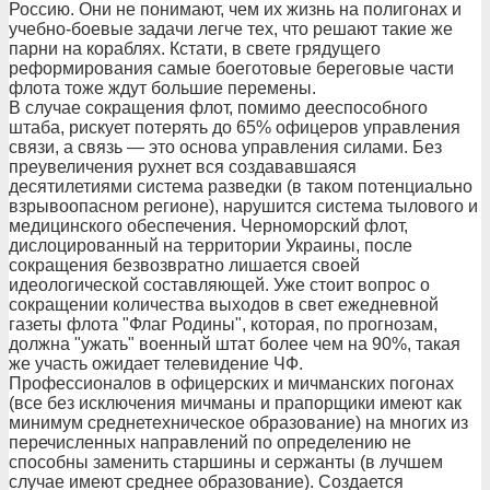
Россию. Они не понимают, чем их жизнь на полигонах и
учебно-боевые задачи легче тех, что решают такие же
парни на кораблях. Кстати, в свете грядущего
реформирования самые боеготовые береговые части
флота тоже ждут большие перемены.
В случае сокращения флот, помимо дееспособного
штаба, рискует потерять до 65% офицеров управления
связи, а связь — это основа управления силами. Без
преувеличения рухнет вся создававшаяся
десятилетиями система разведки (в таком потенциально
взрывоопасном регионе), нарушится система тылового и
медицинского обеспечения. Черноморский флот,
дислоцированный на территории Украины, после
сокращения безвозвратно лишается своей
идеологической составляющей. Уже стоит вопрос о
сокращении количества выходов в свет ежедневной
газеты флота "Флаг Родины", которая, по прогнозам,
должна "ужать" военный штат более чем на 90%, такая
же участь ожидает телевидение ЧФ.
Профессионалов в офицерских и мичманских погонах
(все без исключения мичманы и прапорщики имеют как
минимум среднетехническое образование) на многих из
перечисленных направлений по определению не
способны заменить старшины и сержанты (в лучшем
случае имеют среднее образование). Создается