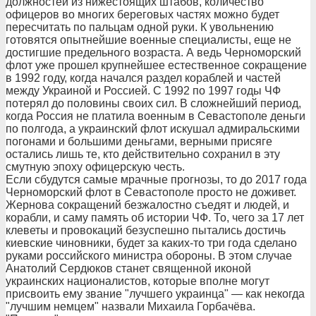
должностей из нижестоящих штабов, количество
офицеров во многих береговых частях можно будет
пересчитать по пальцам одной руки. К увольнению
готовятся опытнейшие военные специалисты, еще не
достигшие предельного возраста. А ведь Черноморский
флот уже прошел крупнейшее естественное сокращение
в 1992 году, когда начался раздел кораблей и частей
между Украиной и Россией. С 1992 по 1997 годы ЧФ
потерял до половины своих сил. В сложнейший период,
когда Россия не платила военным в Севастополе деньги
по полгода, а украинский флот искушал адмиральскими
погонами и большими деньгами, верными присяге
остались лишь те, кто действительно сохранил в эту
смутную эпоху офицерскую честь.
Если сбудутся самые мрачные прогнозы, то до 2017 года
Черноморский флот в Севастополе просто не доживет.
Жернова сокращений безжалостно съедят и людей, и
корабли, и саму память об истории ЧФ. То, чего за 17 лет
клеветы и провокаций безуспешно пытались достичь
киевские чиновники, будет за каких-то три года сделано
руками российского министра обороны. В этом случае
Анатолий Сердюков станет священной иконой
украинских националистов, которые вполне могут
присвоить ему звание "лучшего украинца" — как некогда
"лучшим немцем" назвали Михаила Горбачёва.