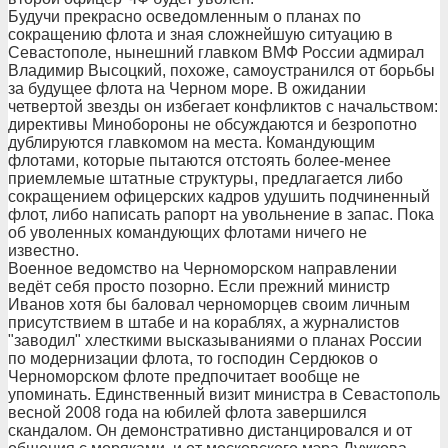
Будучи прекрасно осведомленным о планах по
сокращению флота и зная сложнейшую ситуацию в
Севастополе, нынешний главком ВМФ России адмирал
Владимир Высоцкий, похоже, самоустранился от борьбы
за будущее флота на Черном море. В ожидании
четвертой звезды он избегает конфликтов с начальством:
директивы Минобороны не обсуждаются и безропотно
дублируются главкомом на места. Командующим
флотами, которые пытаются отстоять более-менее
приемлемые штатные структуры, предлагается либо
сокращением офицерских кадров удушить подчиненный
флот, либо написать рапорт на увольнение в запас. Пока
об уволенных командующих флотами ничего не
известно.
Военное ведомство на Черноморском направлении
ведёт себя просто позорно. Если прежний министр
Иванов хотя бы баловал черноморцев своим личным
присутствием в штабе и на кораблях, а журналистов
"заводил" хлесткими высказываниями о планах России
по модернизации флота, то господин Сердюков о
Черноморском флоте предпочитает вообще не
упоминать. Единственный визит министра в Севастополь
весной 2008 года на юбилей флота завершился
скандалом. Он демонстративно дистанцировался и от