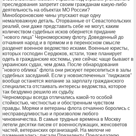
преследования запретит своим гражданам какую-либо
деятельность на объектах МО России?
Минобороновские чины упускают еще одну
немаловажную деталь. Оторванные от Севастопольских
реалий, они даже представить себе не могут, каким
количеством судебных исков обернется придание
"нового лица" Черноморскому флоту. Доведенный до
отчаяния народ и в прямом и в переносном смысле
разденет военное ведомство исками. Военные юристы,
которых господин Сердюков, кстати, тоже планирует
одеть в гражданские костюмы, уже сейчас чаще бывают в
украинских судах, чем дома. После обнародования
"нового облика" флота они рискуют переселиться в залы
судебных заседаний. Если у новоиспеченных "пиджаков"
вообще останется желание за зарплату гражданского
специалиста отстаивать интересы ведомства, которое
так бездумно решило их судьбу.
Черноморцы всегда отличались какой-то особой
стойкостью, честностью и обостренным чувством
правды. Моряки и ветераны флота отчаянно боролись с
несправедливостью и произволом любого
чиновничества. В самые трудные времена в Москву
летели десятки писем от военнослужащих, женсоветов
частей, ветеранских организаций. На мелочи не
разменивались: писали Президенту, Председателю