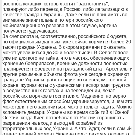
военнослужащих, которых хотят "распогонить",
планируют либо переезд в Россию, либо легализацию в
качестве граждан Украины. Даже если не принимать во
внимание значительные потери российского
мобилизационного резерва в этом случае, картина
получается удручающая.
За счет флота и, соответственно, российского бюджета,
по официальным данным, уже сейчас кормится более 20
тысяч граждан Украины. В скором времени показатель
может увеличиться до 30 и более тысяч. В Севастополе
уже ни для кого не тайна, что в частях, обеспечивающих
хранение боеприпасов, военные должности полностью
планируется перевести на гражданский штат. Арсеналы и
другие режимные объекты флота уже сегодня охраняют
граждане Украины, работающие во вневедомственной
охране, журналисты с украинскими паспортами трудятся
в ведомственных газетах и на телевидении, лечат
российских моряков в госпиталях. Медленно, но верно
флот естественным способом украинизируется, и чем это
может для него закончиться, можно только гадать. Можно
вспомнить демарш Украины во время событий в Южной
Осетии, когда Киев потребовал от России спрашивать
разрешения на вход и выход её кораблей из
территориальных вод Украины. А что будет, если в самый
ответственный момент Украина под страхом уголовного