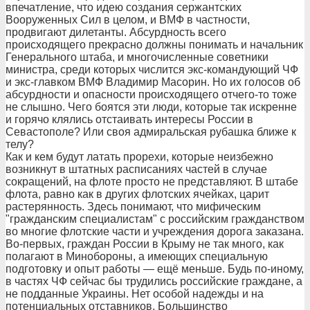
впечатление, что идею создания сержантских
Вооруженных Сил в целом, и ВМФ в частности,
продвигают дилетанты. Абсурдность всего
происходящего прекрасно должны понимать и начальник
Генерального штаба, и многочисленные советники
министра, среди которых числится экс-командующий ЧФ
и экс-главком ВМФ Владимир Масорин. Но их голосов об
абсурдности и опасности происходящего отчего-то тоже
не слышно. Чего боятся эти люди, которые так искренне
и горячо клялись отстаивать интересы России в
Севастополе? Или своя адмиральская рубашка ближе к
телу?
Как и кем будут латать прорехи, которые неизбежно
возникнут в штатных расписаниях частей в случае
сокращений, на флоте просто не представляют. В штабе
флота, равно как в других флотских ячейках, царит
растерянность. Здесь понимают, что мифическим
"гражданским специалистам" с российским гражданством
во многие флотские части и учреждения дорога заказана.
Во-первых, граждан России в Крыму не так много, как
полагают в Минобороны, а имеющих специальную
подготовку и опыт работы — ещё меньше. Будь по-иному,
в частях ЧФ сейчас бы трудились российские граждане, а
не подданные Украины. Нет особой надежды и на
потенциальных отставников. Большинство