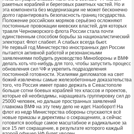
ракетных кораблей и береговых ракетных частей. Но и
эта компонента без модернизации не может бесконечно
долго гарантировать безопасность границ государства.
Положение российских моряков серьёзно осложняют
постоянные провокации киевских властей, для которых
травля Черноморского флота России стала почти
единственным способом борьбы за националистический
электорат. Флот слабеет. А слабых всегда бьют.
Не первый год Министерство иностранных дел России
пытается активной работой и резонансными
заявлениями побудить руководство Минобороны и ВМФ
делать хоть что-нибудь для того, чтобы запустить процесс
обновления сил ЧФ и укрепить подразделения
постоянной готовности. Усилиями дипломатов на свет
божий извлечены самые железобетонные доказательства
того, что Россия имеет право держать в Севастополе
больше сотни боевых кораблей тех классов и проектов,
которые ей необходимы, наращивать группировку сил до
25000 человек, но дальше пространных заявлений
главкома ВМФ на эту тему дело не идет. Наоборот! На
флот из недр Министерства обороны спускаются всё
новые приказы и директивы о сокращениях, а сейчас
готовится вообще самое масштабное и радикальное за
все 15 лет сокращение, в результате которого каждый
второй офицер ЧФ будет уволен.