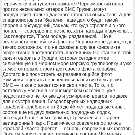
героически выступил и сражался Черноморский флот
против нескольких катеров ВМС Грузии, могут
воодушевить только далёкого от флота обывателя. А для
специалистов эта "баталия" ещё долго будет темой
споров и обсуждений, так как, кто куда стрелял и в кого
попал, — совершенно не ясно, хотя награды и вручены…
Как говорится, "Гром победы раздавайся!.." Но в
реальности российский флот на Черном море доведен до
такого состояния, что не сможет в случае конфликта
эффективно противостоять противнику. Не станем в этой
связи говорить о Турции, которая сегодня имеет
сильнейшую на Черном море морскую группировку и уже
самостоятельно строит для своего флота корабли.
Достаточно посмотреть на развивающийся флот
Румынии, оценить перспективы развития болгарских
ВМС — и все становится на свои места. Того, что
осталось у России в Черноморском бассейне, уже
недостаточно не только для усмирения врагов, но даже
для их устрашения. Возраст крупных надводных
кораблей колеблется от 25 до 45 лет, подводные силы,
состоящие из двух дизельных подводных лодок,
выглядят более чем скромно, стремительно стареет
авиационный парк. Практически совсем не осталось
кораблей класса фрегат — основы современных флотов.
Пока ситуацию спасает наличие в составе ЧФ малых