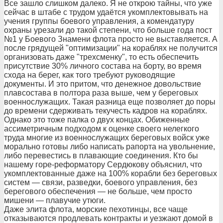
Все зашло слишком далеко. Я не открою тайны, что уже
сейчас в штабе с трудом удаётся укомплектовывать на
учения группы боевого управления, а комендатуру
охраны урезали до такой степени, что больше года пост
№1 у Боевого Знамени флота просто не выставляется. А
после грядущей "оптимизации" на кораблях не получится
организовать даже "трехсменку", то есть обеспечить
присутствие 30% личного состава на борту, во время
схода на берег, как того требуют руководящие
документы. И это притом, что денежное довольствие
плавсостава в полтора раза выше, чем у береговых
военнослужащих. Такая разница еще позволяет до поры
до времени сдерживать текучесть кадров на кораблях.
Однако это тоже палка о двух концах. Обиженные
ассиметричным подходом к оценке своего нелегкого
труда многие из военнослужащих береговых войск уже
морально готовы либо написать рапорта на увольнение,
либо перевестись в плавающие соединения. Кто бы
нашему горе-реформатору Сердюкову объяснил, что
укомплектованные даже на 100% корабли без береговых
систем — связи, разведки, боевого управления, без
берегового обеспечения — не больше, чем просто
мишени — плавучие утюги.
Даже элита флота, морские пехотинцы, все чаще
отказываются продлевать контракты и уезжают домой в