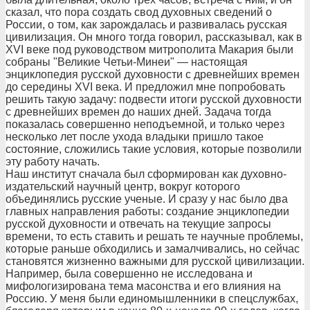
сказал, что пора создать свод духовных сведений о
России, о том, как зарождалась и развивалась русская
цивилизация. Он много тогда говорил, рассказывал, как в
XVI веке под руководством митрополита Макария были
собраны "Великие Четьи-Минеи" — настоящая
энциклопедия русской духовности с древнейших времен
до середины XVI века. И предложил мне попробовать
решить такую задачу: подвести итоги русской духовности
с древнейших времен до наших дней. Задача тогда
показалась совершенно неподъемной, и только через
несколько лет после ухода владыки пришло такое
состояние, сложились такие условия, которые позволили
эту работу начать.
Наш институт сначала был сформирован как духовно-
издательский научный центр, вокруг которого
объединялись русские ученые. И сразу у нас было два
главных направления работы: создание энциклопедии
русской духовности и отвечать на текущие запросы
времени, то есть ставить и решать те научные проблемы,
которые раньше обходились и замалчивались, но сейчас
становятся жизненно важными для русской цивилизации.
Например, была совершенно не исследована и
мифологизирована тема масонства и его влияния на
Россию. У меня были единомышленники в спецслужбах,