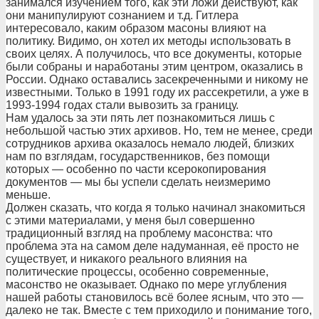
занимался изучением того, как эти ложи действуют, как
они манипулируют сознанием и т.д. Гитлера
интересовало, каким образом масоны влияют на
политику. Видимо, он хотел их методы использовать в
своих целях. А получилось, что все документы, которые
были собраны и наработаны этим центром, оказались в
России. Однако оставались засекреченными и никому не
известными. Только в 1991 году их рассекретили, а уже в
1993-1994 годах стали вывозить за границу.
Нам удалось за эти пять лет познакомиться лишь с
небольшой частью этих архивов. Но, тем не менее, среди
сотрудников архива оказалось немало людей, близких
нам по взглядам, государственников, без помощи
которых — особенно по части ксерокопирования
документов — мы бы успели сделать неизмеримо
меньше.
Должен сказать, что когда я только начинал знакомиться
с этими материалами, у меня был совершенно
традиционный взгляд на проблему масонства: что
проблема эта на самом деле надуманная, её просто не
существует, и никакого реального влияния на
политические процессы, особенно современные,
масонство не оказывает. Однако по мере углубления
нашей работы становилось всё более ясным, что это —
далеко не так. Вместе с тем приходило и понимание того,