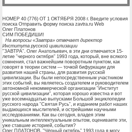
НОМЕР 40 (776) ОТ 1 ОКТЯБРЯ 2008 г. Введите условия
поиска Отправить форму поиска zavtra.ru Web
Олег Платонов
СИМ ПОБЕДИШИ!
На вопросы «Завтра» отвечает директор
Института русской цивилизации
"ЗАВТРА". Олег Анатольевич, в эти дни отмечается 15-
летие "черного октября" 1993 года, который, вне всякого
сомнения, стал важнейшим поворотным пунктом, как
говорят в теории систем — точкой бифуркации для
развития нашей страны, для развития русской
цивилизации. Вы были непосредственным участником
этих событий, вы являетесь создателем и руководителем
автономной некоммерческой организации "Институт
русской цивилизации", которая хорошо известна и вот
уже восемнадцатью выпусками Большой энциклопедии
русского народа "Святая Русь", и изданием работ наших
выдающихся мыслителей, и острейшими научными
исследованиями. Как вы сегодня, владея этим
уникальным интеллектуальным опытом, оцениваете эти,
уже ставшие историей, события?
Олег ПЛАТОНОВ. "Чёрный октябрь" 1993 года я могу