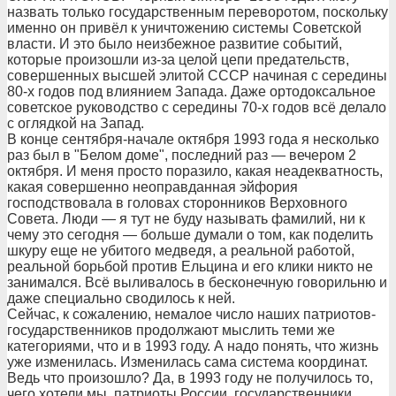
назвать только государственным переворотом, поскольку
именно он привёл к уничтожению системы Советской
власти. И это было неизбежное развитие событий,
которые произошли из-за целой цепи предательств,
совершенных высшей элитой СССР начиная с середины
80-х годов под влиянием Запада. Даже ортодоксальное
советское руководство с середины 70-х годов всё делало
с оглядкой на Запад.
В конце сентября-начале октября 1993 года я несколько
раз был в "Белом доме", последний раз — вечером 2
октября. И меня просто поразило, какая неадекватность,
какая совершенно неоправданная эйфория
господствовала в головах сторонников Верховного
Совета. Люди — я тут не буду называть фамилий, ни к
чему это сегодня — больше думали о том, как поделить
шкуру еще не убитого медведя, а реальной работой,
реальной борьбой против Ельцина и его клики никто не
занимался. Всё выливалось в бесконечную говорильню и
даже специально сводилось к ней.
Сейчас, к сожалению, немалое число наших патриотов-
государственников продолжают мыслить теми же
категориями, что и в 1993 году. А надо понять, что жизнь
уже изменилась. Изменилась сама система координат.
Ведь что произошло? Да, в 1993 году не получилось то,
чего хотели мы, патриоты России, государственники,