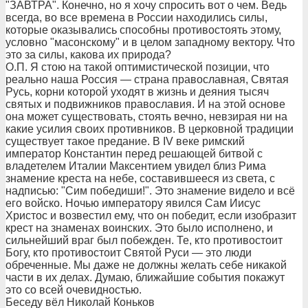
"ЗАВТРА". Конечно, но я хочу спросить вот о чем. Ведь
всегда, во все времена в России находились силы,
которые оказывались способны противостоять этому,
условно "масонскому" и в целом западному вектору. Что
это за силы, какова их природа?
О.П. Я стою на такой оптимистической позиции, что
реально наша Россия — страна православная, Святая
Русь, корни которой уходят в жизнь и деяния тысяч
святых и подвижников православия. И на этой основе
она может существовать, стоять вечно, невзирая ни на
какие усилия своих противников. В церковной традиции
существует такое предание. В IV веке римский
император Константин перед решающей битвой с
владетелем Италии Максентием увидел близ Рима
знамение креста на небе, составившееся из света, с
надписью: "Сим победиши!". Это знамение видело и всё
его войско. Ночью императору явился Сам Иисус
Христос и возвестил ему, что он победит, если изобразит
крест на знаменах воинских. Это было исполнено, и
сильнейший враг был побежден. Те, кто противостоит
Богу, кто противостоит Святой Руси — это люди
обреченные. Мы даже не должны желать себе никакой
части в их делах. Думаю, ближайшие события покажут
это со всей очевидностью.
Беседу вёл Николай Коньков