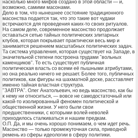
насколько много мифов создано в этой области — и,
возможно, самими масонами.
Дело в том, что нынешнее состояние традиционного
масонства подается так, что это такие вот чудаки
встречаются для проведения каких-то своих ритуалов.
На самом деле, современное масонство продолжает
оставаться сетью тайных политических элитарных
клубов, которая покрывает практически весь мир и
занимается решением масштабных политических задач.
Та система управления, которая существует на Западе, в
значительной степени построена трудами "вольных
каменщиков". То есть существует публичная
политическая власть со всеми её пышными атрибутами,
но она реально ничего не решает. Более того, публичных
политиков, как фигуры на шахматной доске, расставляет
именно тайная властная структура.
"ЗАВТРА". Олег Анатольевич, но ведь масонство, как бы
к нему ни относиться, — вовсе не самодостаточный или
какой-то изолированный феномен политической и
общественной жизни. У него были свои
предшественники, с которыми волей-неволей
приходилось сталкиваться и нашим предкам.
О.П. Да, и мы очень хорошо понимаем, о чем идет речь.
Масонство — только промежуточная сила, приводной
ремень из сферы идеологии в сферу политики.