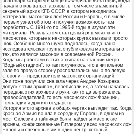
благодаря которым в конце 80-х-начале 90-х годов, когда
начали открываться архивы, в том числе знаменитый
секретный архив КГБ СССР, в котором находились
материалы масонских лож России и Европы, я в числе
первых узнал об этом и получил возможность там
поработать. С 1991-го по 1995-й годы я изучал эти
материалы. Результатом стал целый ряд моих книг о
масонстве, которые в некоторых кругах вызвали просто
шок. Особенно много шума поднялось, когда наша
исследовательская группа опубликовала материалы о
тех, кто являлся масоном в современной России.
Когда мы работали в этих архивах на станции метро
"Водный стадион", то так получилось, что в читальном
зале по правую сторону располагались мы, а по левую
сторону — представители масонских организаций.
Они тоже получили сначала через Андрея Козырева
допуск к этим архивам, переписали их, а затем началась
передача этих архивов в руки, как тогда выражались,
правообладателей, то есть масонских лож Франции,
Голландии и других государств.
История этого архива в общих чертах выглядит так. Когда
Красная Армия вошла в середину Европы, в одном из
мест Силезии в тайниках были найдены масонские
архивы, конфискованные Гитлером у всех масонских лож
Европы и свезенные им в один центр, который