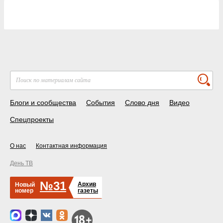
Блоги и сообщества
События
Слово дня
Видео
Спецпроекты
О нас
Контактная информация
День ТВ
№31
Архив
Новый
номер
газеты