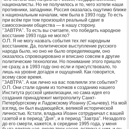
националисты. Но не получилось и то, чего хотели наши
противники, западники. Россия оказалась ощутимо ближе
к национальным началам, чем была в 1993 году. То есть
при всём при том произошёл реальный сдвиг в
самосознании общества — в нашу сторону.
"ЗАВТРА". То есть вы считаете, что победить народное
восстание 1993 года не могло?
О.П. Я не могу назвать события тех лет народным
восстанием. Да, политическое выступление русского
народа было, но оно не было определяющим, оно
оказалось спровоцировано и вписано совсем в другие
политические технологии. Но понимание этого пришло
не сразу, а в 1993 году оно если и присутствовало, то
лишь на уровне догадок и ощущений. Как говорится,
всему свое время.
"ЗАВТРА". А как лично на вас повлияли эти события?
О.П. Они стали одним из толчков к созданию нашего
Института русской цивилизации, но сама идея его
создания принадлежит митрополиту Санкт-
Петербургскому и Ладожскому Иоанну (Снычеву). На мой
взгляд, он был выдающейся, великой исторической
личностью. Кстати, владыка Иоанн сотрудничал с вашей
газетой и в период "Дня", и в период "Завтра". Незадолго
до его смерти, кажется, в середине 1995 года, у меня
была длительная, около трех часов, встреча с ним, и он