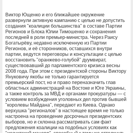
Виктор Ющенко и его ближайшее окружение
развернули активную кампанию с целью не допустить
создания "коалиции большинства" в составе Партии
Регионов и Блока Юлии Тимошенко и сохранения
последней в роли премьер-министра. Через Раису
Богатырёву, недавно исключенную из Партии
Регионов, и её сторонников, оставшихся внутри
партии, ведутся переговоры и консультации с целью
восстановить "оранжево-голубой" дуумвират,
существовавший до парламентского кризиса весны
2008 года. При этом с президентской стороны Виктору
Януковичу якобы не только гарантируется
премьерский пост, но и право переназначить глав
областных администраций на Востоке и Юге Украины,
а также контроль за МВД и органами прокуратуры — с
условием возбуждения уголовных дел против бывшей
"королевы Майдана", передают из Киева. Однако
верхушка "регионалов" в настоящее время не только
настроена на проведение досрочных президентских
выборов, но и склонна рассматривать сам факт
предложения коалиции на подобных условиях как