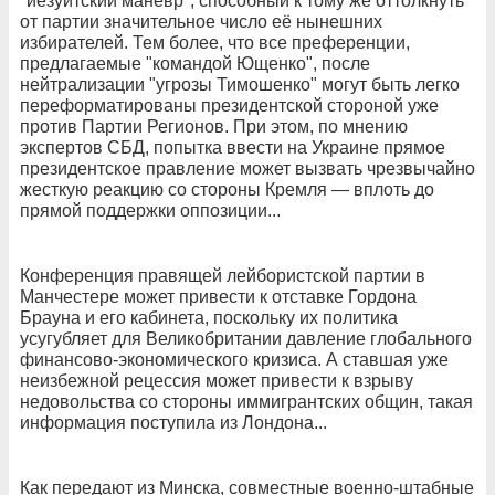
"иезуитский маневр", способный к тому же оттолкнуть
от партии значительное число её нынешних
избирателей. Тем более, что все преференции,
предлагаемые "командой Ющенко", после
нейтрализации "угрозы Тимошенко" могут быть легко
переформатированы президентской стороной уже
против Партии Регионов. При этом, по мнению
экспертов СБД, попытка ввести на Украине прямое
президентское правление может вызвать чрезвычайно
жесткую реакцию со стороны Кремля — вплоть до
прямой поддержки оппозиции...
Конференция правящей лейбористской партии в
Манчестере может привести к отставке Гордона
Брауна и его кабинета, поскольку их политика
усугубляет для Великобритании давление глобального
финансово-экономического кризиса. А ставшая уже
неизбежной рецессия может привести к взрыву
недовольства со стороны иммигрантских общин, такая
информация поступила из Лондона...
Как передают из Минска, совместные военно-штабные