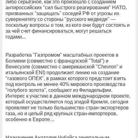
либо серьёзное, как это произошло с созданием
антироссийских "сил быстрого реагирования" НАТО,
призванных "защищать" соседей РФ от угрозы их
суверенитету со стороны "русского медведя" —
поскольку вопросы о том, из кого они будут состоять и
за чей счет финансироваться, могут решаться
годами...
Разработка "Газпромом" масштабных проектов в
Боливии (совместно с французской "Total") и
Венесуэле (совместно с американской "Chevron" и
итальянской ENI) продолжает линию на создание
"газового ОПЕК", в рамках которого предстоит взять
под контроль не менее 40% мирового производства
"голубого золота", сообщают из Филадельфии.
Интерес к участию в данном международном проекте,
который осуществляется под эгидой Кремля, сегодня
проявляет не только большинство стран-экспортеров
газа, но и целый ряд крупных стран-импортеров,
особенно в Европе…
Назначение Анатолия Чубайса генеральным