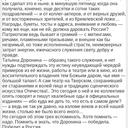
как сделал это и ныне, в минувшую пятницу, когда она
получила, конечно, еще десятки и сотни таких
поздравлений — и от коллег-актеров, и от верных друзей,
и от восторженных зрителей, и из Кремлевской ложи…
Награды, букеты, тосты и адреса, внимание и любовь —
кому же еще, как не ей, должна даровать Россия?
Патриотизм ведь бывает и громкий — с митингами,
речами, пламенными призывами, и внешне как бы
незримый, но тоже исполненный страсти, неимоверных
затрат энергии, ежечасного служения свету, добру и
правде.
Татьяна Доронина — образец такого служения, и нет
нужды подтверждать эту истину неувядающей чередой
примеров из её жизни, работы в театре или в кино, из её
восхитительного владения тем Божьим даром, чье имя —
большой талант. А сам театр на Тверском, сохранивший
ее стараниями и волей лицо и традицию сценического
искусства Отечества!.. Это сегодня о ней и ее коллективе
опять говорят и пишут хвалебные оды в официальных
изданиях — ибо куда же деть то, что есть в самом деле?
— а ведь не так уж давно, на изломе веков и всей нашей
жизни, столько же было всего иного…
Но сегодня об этом грех вспоминать. Хотя помнить —
надо. Помнить и знать, что Доронина — победила.
Победит и Россия.