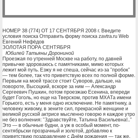
НОМЕР 38 (774) ОТ 17 СЕНТЯБРЯ 2008 г. Введите
условия поиска Отправить форму поиска zavtra.ru Web
Евгений Нефёдов
ЗОЛОТАЯ ПОРА СЕНТЯБРЯ
Юбилей Татьяны Дорониной
Проезжая по утренней Москве на работу, по давней
привычке здороваюсь с памятниками, мимо которых
лежит мой путь. Езжу я не спеша, сейчас из-за "пробок"
— тем более, так что приветствую всех по полной форме.
Первым на моей трассе стоит Суворов, дальше, на
повороте, Высоцкий, вскоре за ним — Александр
Сергеевич Пушкин, потом проезжаю Есенина, впереди
будет Гоголь, но еще на Тверском, против МХАТа имени
Горького, есть у меня одно исключение. Не памятнику, а
человеку живому, в зените сил, прекрасной женщине и
великой русской актрисе мысленно говорю я каждое утро
не без волнения: "Здравствуйте, Татьяна Васильевна!.."
Это — в обычные будни, а уж в особый момент, по-
сентябрьски прозрачный и золотой, добавляю к
приветствию поздравление с Днём рождения — так же,