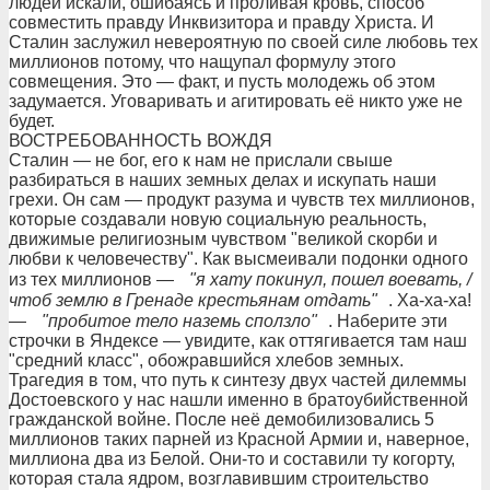
людей искали, ошибаясь и проливая кровь, способ
совместить правду Инквизитора и правду Христа. И
Сталин заслужил невероятную по своей силе любовь тех
миллионов потому, что нащупал формулу этого
совмещения. Это — факт, и пусть молодежь об этом
задумается. Уговаривать и агитировать её никто уже не
будет.
ВОСТРЕБОВАННОСТЬ ВОЖДЯ
Сталин — не бог, его к нам не прислали свыше
разбираться в наших земных делах и искупать наши
грехи. Он сам — продукт разума и чувств тех миллионов,
которые создавали новую социальную реальность,
движимые религиозным чувством "великой скорби и
любви к человечеству". Как высмеивали подонки одного
из тех миллионов —
"я хату покинул, пошел воевать, /
чтоб землю в Гренаде крестьянам отдать"
. Ха-ха-ха!
—
"пробитое тело наземь сползло"
. Наберите эти
строчки в Яндексе — увидите, как оттягивается там наш
"средний класс", обожравшийся хлебов земных.
Трагедия в том, что путь к синтезу двух частей дилеммы
Достоевского у нас нашли именно в братоубийственной
гражданской войне. После неё демобилизовались 5
миллионов таких парней из Красной Армии и, наверное,
миллиона два из Белой. Они-то и составили ту когорту,
которая стала ядром, возглавившим строительство