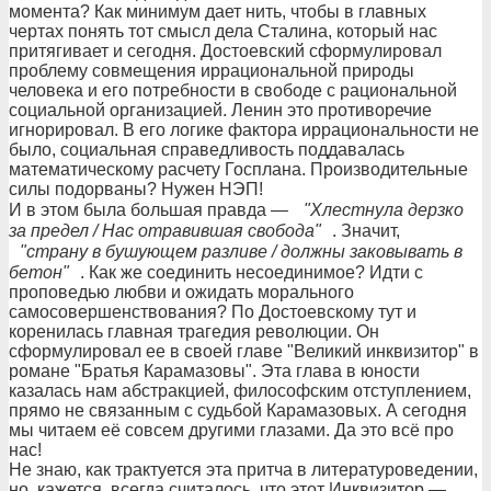
момента? Как минимум дает нить, чтобы в главных
чертах понять тот смысл дела Сталина, который нас
притягивает и сегодня. Достоевский сформулировал
проблему совмещения иррациональной природы
человека и его потребности в свободе с рациональной
социальной организацией. Ленин это противоречие
игнорировал. В его логике фактора иррациональности не
было, социальная справедливость поддавалась
математическому расчету Госплана. Производительные
силы подорваны? Нужен НЭП!
И в этом была большая правда —
"Хлестнула дерзко
за предел / Нас отравившая свобода"
. Значит,
"страну в бушующем разливе / должны заковывать в
бетон"
. Как же соединить несоединимое? Идти с
проповедью любви и ожидать морального
самосовершенствования? По Достоевскому тут и
коренилась главная трагедия революции. Он
сформулировал ее в своей главе "Великий инквизитор" в
романе "Братья Карамазовы". Эта глава в юности
казалась нам абстракцией, философским отступлением,
прямо не связанным с судьбой Карамазовых. А сегодня
мы читаем её совсем другими глазами. Да это всё про
нас!
Не знаю, как трактуется эта притча в литературоведении,
но, кажется, всегда считалось, что этот Инквизитор —