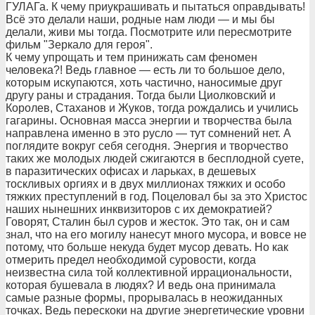
ГУЛАГа. К чему приукрашивать и пытаться оправдывать!
Всё это делали наши, родные нам люди — и мы бы
делали, живи мы тогда. Посмотрите или пересмотрите
фильм "Зеркало для героя".
К чему упрощать и тем принижать сам феномен
человека?! Ведь главное — есть ли то большое дело,
которым искупаются, хоть частично, наносимые друг
другу раны и страдания. Тогда были Циолковский и
Королев, Стаханов и Жуков, тогда рождались и учились
гагарины. Основная масса энергии и творчества была
направлена именно в это русло — тут сомнений нет. А
поглядите вокруг себя сегодня. Энергия и творчество
таких же молодых людей сжигаются в бесплодной суете,
в паразитических офисах и ларьках, в дешевых
тоскливых оргиях и в двух миллионах тяжких и особо
тяжких преступлений в год. Поцеловал бы за это Христос
наших нынешних инквизиторов с их демократией?
Говорят, Сталин был суров и жесток. Это так, он и сам
знал, что на его могилу нанесут много мусора, и вовсе не
потому, что больше некуда будет мусор девать. Но как
отмерить предел необходимой суровости, когда
неизвестна сила той коллективной иррациональности,
которая бушевала в людях? И ведь она принимала
самые разные формы, прорывалась в неожиданных
точках. Ведь перескоки на другие энергетические уровни