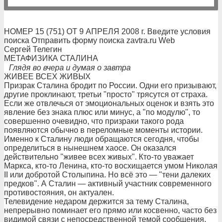
НОМЕР 15 (751) ОТ 9 АПРЕЛЯ 2008 г. Введите условия
поиска Отправить форму поиска zavtra.ru Web
Сергей Телегин
МЕТАФИЗИКА СТАЛИНА
Глядя во вчера и думая о завтра
ЖИВЕЕ ВСЕХ ЖИВЫХ
Призрак Сталина бродит по России. Одни его призывают,
другие проклинают, третьи "просто" трясутся от страха.
Если же отвлечься от эмоциональных оценок и взять это
явление без знака плюс или минус, а "по модулю", то
совершенно очевидно, что призраки такого рода
появляются обычно в переломные моменты истории.
Именно к Сталину люди обращаются сегодня, чтобы
определиться в нынешнем хаосе. Он оказался
действительно "живее всех живых". Кто-то уважает
Маркса, кто-то Ленина, кто-то восхищается умом Николая
II или добротой Столыпина. Но всё это — "тени далеких
предков". А Сталин — активный участник современного
противостояния, он актуален.
Телевидение недаром держится за тему Сталина,
непрерывно поминает его прямо или косвенно, часто без
видимой связи с непосредственной темой сообщения,