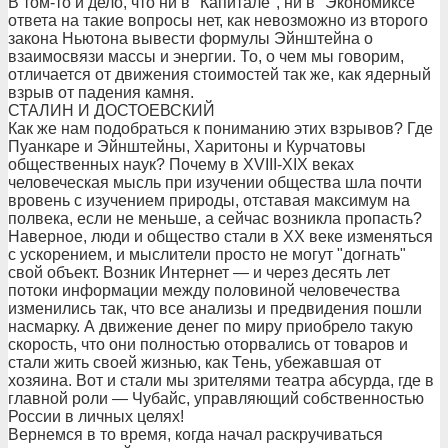
В том-то и дело, что ни в "Капитале", ни в "Экономиксе"
ответа на такие вопросы нет, как невозможно из второго
закона Ньютона вывести формулы Эйнштейна о
взаимосвязи массы и энергии. То, о чем мы говорим,
отличается от движения стоимостей так же, как ядерный
взрыв от падения камня.
СТАЛИН И ДОСТОЕВСКИЙ
Как же нам подобраться к пониманию этих взрывов? Где
Пуанкаре и Эйнштейны, Харитоны и Курчатовы
общественных наук? Почему в ХVIII-ХIХ веках
человеческая мысль при изучении общества шла почти
вровень с изучением природы, отставая максимум на
полвека, если не меньше, а сейчас возникла пропасть?
Наверное, люди и общество стали в ХХ веке изменяться
с ускорением, и мыслители просто не могут "догнать"
свой объект. Возник Интернет — и через десять лет
потоки информации между половиной человечества
изменились так, что все анализы и предвидения пошли
насмарку. А движение денег по миру приобрело такую
скорость, что они полностью оторвались от товаров и
стали жить своей жизнью, как Тень, убежавшая от
хозяина. Вот и стали мы зрителями театра абсурда, где в
главной роли — Чубайс, управляющий собственностью
России в личных целях!
Вернемся в то время, когда начал раскручиваться