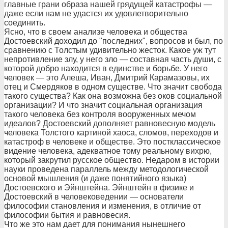
главные грани образа нашей грядущей катастрофы —
даже если нам не удастся их удовлетворительно
соединить.
Ясно, что в своем анализе человека и общества
Достоевский доходил до "последних", вопросов и был, по
сравнению с Толстым удивительно жесток. Какое уж тут
непротивление злу, у него зло — составная часть души, с
которой добро находится в единстве и борьбе. У него
человек — это Алеша, Иван, Дмитрий Карамазовы, их
отец и Смердяков в одном существе. Что значит свобода
такого существа? Как она возможна без оков социальной
организации? И что значит социальная организация
такого человека без контроля вооруженных мечом
идеалов? Достоевский дополняет равновесную модель
человека Толстого картиной хаоса, сломов, переходов и
катастроф в человеке и обществе. Это постклассическое
видение человека, адекватное тому реальному вихрю,
который закрутил русское общество. Недаром в истории
науки проведена параллель между методологической
основой мышления (и даже понятийного языка)
Достоевского и Эйнштейна. Эйнштейн в физике и
Достоевский в человековедении — основатели
философии становления и изменения, в отличие от
философии бытия и равновесия.
Что же это нам дает для понимания нынешнего