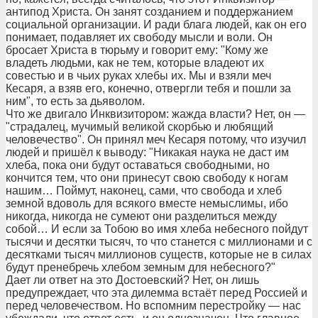
антипод Христа. Он занят созданием и поддержанием
социальной организации. И ради блага людей, как он его
понимает, подавляет их свободу мысли и воли. Он
бросает Христа в тюрьму и говорит ему: "Кому же
владеть людьми, как не тем, которые владеют их
совестью и в чьих руках хлебы их. Мы и взяли меч
Кесаря, а взяв его, конечно, отвергли тебя и пошли за
ним", то есть за дьяволом.
Что же двигало Инквизитором: жажда власти? Нет, он —
"страдалец, мучимый великой скорбью и любящий
человечество". Он принял меч Кесаря потому, что изучил
людей и пришёл к выводу: "Никакая наука не даст им
хлеба, пока они будут оставаться свободными, но
кончится тем, что они принесут свою свободу к ногам
нашим… Поймут, наконец, сами, что свобода и хлеб
земной вдоволь для всякого вместе немыслимы, ибо
никогда, никогда не сумеют они разделиться между
собой… И если за Тобою во имя хлеба небесного пойдут
тысячи и десятки тысяч, то что станется с миллионами и с
десятками тысяч миллионов существ, которые не в силах
будут пренебречь хлебом земным для небесного?"
Дает ли ответ на это Достоевский? Нет, он лишь
предупреждает, что эта дилемма встаёт перед Россией и
перед человечеством. Но вспомним перестройку — нас