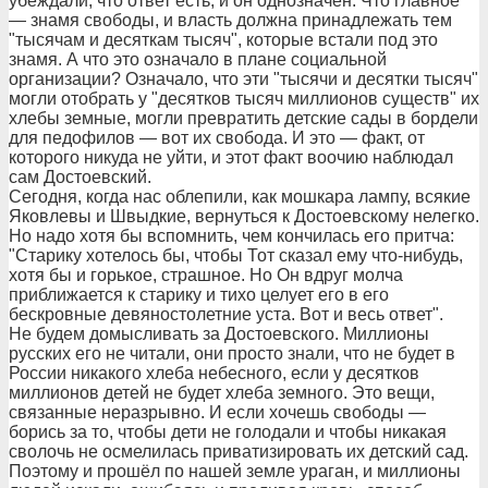
убеждали, что ответ есть, и он однозначен. Что главное
— знамя свободы, и власть должна принадлежать тем
"тысячам и десяткам тысяч", которые встали под это
знамя. А что это означало в плане социальной
организации? Означало, что эти "тысячи и десятки тысяч"
могли отобрать у "десятков тысяч миллионов существ" их
хлебы земные, могли превратить детские сады в бордели
для педофилов — вот их свобода. И это — факт, от
которого никуда не уйти, и этот факт воочию наблюдал
сам Достоевский.
Сегодня, когда нас облепили, как мошкара лампу, всякие
Яковлевы и Швыдкие, вернуться к Достоевскому нелегко.
Но надо хотя бы вспомнить, чем кончилась его притча:
"Старику хотелось бы, чтобы Тот сказал ему что-нибудь,
хотя бы и горькое, страшное. Но Он вдруг молча
приближается к старику и тихо целует его в его
бескровные девяностолетние уста. Вот и весь ответ".
Не будем домысливать за Достоевского. Миллионы
русских его не читали, они просто знали, что не будет в
России никакого хлеба небесного, если у десятков
миллионов детей не будет хлеба земного. Это вещи,
связанные неразрывно. И если хочешь свободы —
борись за то, чтобы дети не голодали и чтобы никакая
сволочь не осмелилась приватизировать их детский сад.
Поэтому и прошёл по нашей земле ураган, и миллионы