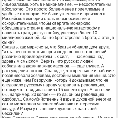
либерализме, хоть в национализме, — несостоятельны
абсолютно. Это просто более-менее приемлемые и
удобные отговорки. Не были угнетение и произвол в
Российской империи столь невыносимыми и
оскорбительными, чтобы свергать монархию,
обрушивать страну в национальную катастрофу и
начинать гражданскую войну, унесшую более 10
миллионов жизней. За что брат стрелял в брата, а отец в
сына?
Сказать, как марксисты, что братья убивали друг друга
"из-за несоответствия производственных отношений
развитию производительных сил", — насмешка над
здравым смыслом. Верить, что русских людей
соблазнила дюжина жидомасонов, — еще глупее. А
рассуждения того же Сванидзе, что крестьяне и рабочие
позавидовали хозяевам, достойны мышления мыши. Это
еще ниже, чем Говорухин, который доказывает, что не
следовало русскому народу устраивать революцию,
потому что говядина стоила 15 копеек фунт. А вот если
бы, например, 20 копеек — то да, он бы революцию
одобрил... Самоубийственный взрыв духовной энергии
сотни миллионов человек объясняют интересами
желудка! Разум у нынешних духовных пастырей
бессилен?