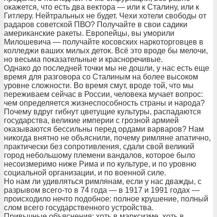
окажется, что есть два вектора — или к Сталину, или к
Гитлеру. Нейтральных не будет. Чехи хотели свободы от
радаров советской ПВО? Получайте в свои садики
американские ракеты. Европейцы, вы уморили
Милошевича — получайте косовских наркоторговцев в
колледжи ваших милых деток. Всё это вроде бы мелочи,
но весьма показательные и красноречивые.
Однако до последней точки мы не дошли, у нас есть еще
время для разговора со Сталиным на более высоком
уровне сложности. Во время смут, вроде той, что мы
переживаем сейчас в России, человека мучает вопрос:
чем определяется жизнеспособность страны и народа?
Почему вдруг гибнут цветущие культуры, распадаются
государства, великие империи с грозной армией
оказываются бессильны перед ордами варваров? Нам
никогда внятно не объяснили, почему римляне апатично,
практически без сопротивления, сдали свой великий
город небольшому племени вандалов, которое было
несоизмеримо ниже Рима и по культуре, и по уровню
социальной организации, и по военной силе.
Но нам ли удивляться римлянам, если у нас дважды, с
разрывом всего-то в 74 года — в 1917 и 1991 годах —
происходило нечто подобное: полное крушение, полный
слом всего государственного устройства.
Привычные объяснения: хоть в марксизме, хоть в