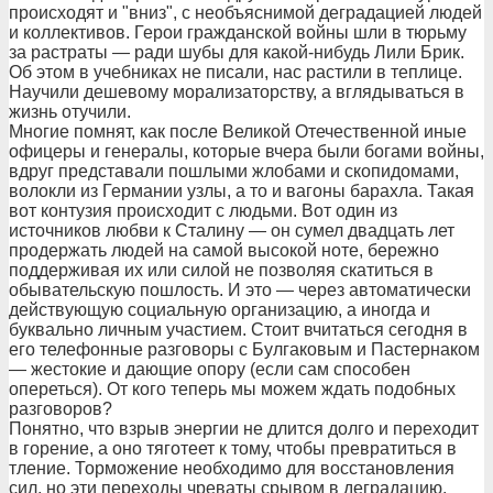
происходят и "вниз", с необъяснимой деградацией людей
и коллективов. Герои гражданской войны шли в тюрьму
за растраты — ради шубы для какой-нибудь Лили Брик.
Об этом в учебниках не писали, нас растили в теплице.
Научили дешевому морализаторству, а вглядываться в
жизнь отучили.
Многие помнят, как после Великой Отечественной иные
офицеры и генералы, которые вчера были богами войны,
вдруг представали пошлыми жлобами и скопидомами,
волокли из Германии узлы, а то и вагоны барахла. Такая
вот контузия происходит с людьми. Вот один из
источников любви к Сталину — он сумел двадцать лет
продержать людей на самой высокой ноте, бережно
поддерживая их или силой не позволяя скатиться в
обывательскую пошлость. И это — через автоматически
действующую социальную организацию, а иногда и
буквально личным участием. Стоит вчитаться сегодня в
его телефонные разговоры с Булгаковым и Пастернаком
— жестокие и дающие опору (если сам способен
опереться). От кого теперь мы можем ждать подобных
разговоров?
Понятно, что взрыв энергии не длится долго и переходит
в горение, а оно тяготеет к тому, чтобы превратиться в
тление. Торможение необходимо для восстановления
сил, но эти переходы чреваты срывом в деградацию.