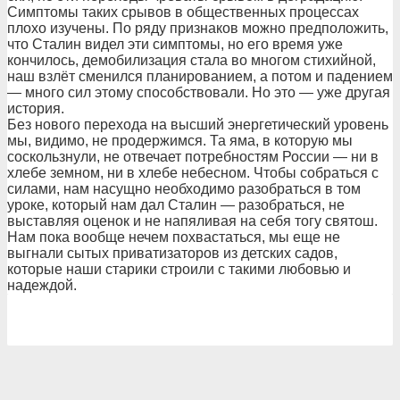
Симптомы таких срывов в общественных процессах
плохо изучены. По ряду признаков можно предположить,
что Сталин видел эти симптомы, но его время уже
кончилось, демобилизация стала во многом стихийной,
наш взлёт сменился планированием, а потом и падением
— много сил этому способствовали. Но это — уже другая
история.
Без нового перехода на высший энергетический уровень
мы, видимо, не продержимся. Та яма, в которую мы
соскользнули, не отвечает потребностям России — ни в
хлебе земном, ни в хлебе небесном. Чтобы собраться с
силами, нам насущно необходимо разобраться в том
уроке, который нам дал Сталин — разобраться, не
выставляя оценок и не напяливая на себя тогу святош.
Нам пока вообще нечем похвастаться, мы еще не
выгнали сытых приватизаторов из детских садов,
которые наши старики строили с такими любовью и
надеждой.