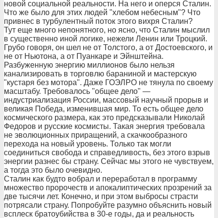
новой социальной реальности. На него и оперся Сталин.
Что же было для этих людей "хлебом небесным"? Что
привнес в турбулентный поток этого вихря Сталин?
Тут еще много непонятного, но ясно, что Сталин мыслил
в существенно иной логике, нежели Ленин или Троцкий.
Грубо говоря, он шел не от Толстого, а от Достоевского, и
не от Ньютона, а от Пуанкаре и Эйнштейна.
Разбуженную энергию миллионов было нельзя
канализировать в торговлю бараниной и мастерскую
"кустаря без мотора". Даже ГОЭЛРО не тянула по своему
масштабу. Требовалось "общее дело" —
индустриализация России, массовый научный прорыв и
великая Победа, изменившая мир. То есть общее дело
космического размера, как это предсказывали Николай
Федоров и русские космисты. Такая энергия требовала
не эволюционных приращений, а скачкообразного
перехода на новый уровень. Только так могли
соединиться свобода и справедливость, без этого взрыв
энергии разнес бы страну. Сейчас мы этого не чувствуем,
а тогда это было очевидно.
Сталин как будто вобрал и переработал в программу
множество пророчеств и апокалиптических прозрений за
две тысячи лет. Конечно, и при этом выбросы страсти
потрясали страну. Попробуйте разумно объяснить новый
всплеск братоубийства в 30-е годы, да и реальность