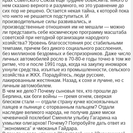
Крах Советского Союза еще труднее объяснить. Много о
нем сказано верного и разумного, но это уравнение до
сих пор не решено. Остается некая тайна, к которой пока
что никто не решается подступиться. И
производительные силы развивались, и
производственные отношения им не мешали — можно
ли представить себе космическую программу масштаба
советской при негодной организации народного
хозяйства? Уровень благосостояния рос стабильными
темпами, причем без дикого социального расслоения,
без миллионов бездомных и беспризорников. Даже число
личных автомобилей росло в 70-80-е годы точно в том же
ритме, что и после 1991 года, когда на закупку иномарок
ухнули средства, изъятые из промышленности, сельского
хозяйства и ЖКХ. Порадуйтесь, люди русские,
лакированным жестянкам. Назад, к сохе и лучине, но с
личным автомобилем.
В чем же дело? Почему сыновья тех, кто прошли до
Берлина, как боги войны — гремя огнем, сверкая
блеском стали — отдали страну кучке косноязычных
паяцев и пьянице с оторванным пальцем? Отдали
наследие великого народа, не получив даже миски
чечевичной похлебки! Сменяли улыбку Гагарина на
ухмылки олигархов! Почему? Попробуйте дать ответ из
"экономикса" и чмоканья Гайдара.