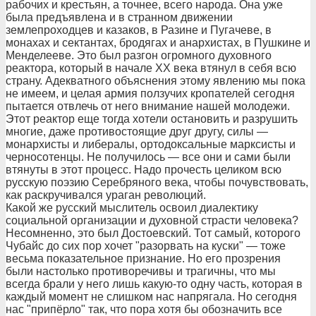
рабочих и крестьян, а точнее, всего народа. Она уже
была предъявлена и в странном движении
землепроходцев и казаков, в Разине и Пугачеве, в
монахах и сектантах, бродягах и анархистах, в Пушкине и
Менделееве. Это был разгон огромного духовного
реактора, который в начале ХХ века втянул в себя всю
страну. Адекватного объяснения этому явлению мы пока
не имеем, и целая армия ползучих кропателей сегодня
пытается отвлечь от него внимание нашей молодежи.
Этот реактор еще тогда хотели остановить и разрушить
многие, даже противостоящие друг другу, силы —
монархисты и либералы, ортодоксальные марксисты и
черносотенцы. Не получилось — все они и сами были
втянуты в этот процесс. Надо прочесть целиком всю
русскую поэзию Серебряного века, чтобы почувствовать,
как раскручивался ураган революций.
Какой же русский мыслитель освоил диалектику
социальной организации и духовной страсти человека?
Несомненно, это был Достоевский. Тот самый, которого
Чубайс до сих пор хочет "разорвать на куски" — тоже
весьма показательное признание. Но его прозрения
были настолько противоречивы и трагичны, что мы
всегда брали у него лишь какую-то одну часть, которая в
каждый момент не слишком нас напрягала. Но сегодня
нас "припёрло" так, что пора хотя бы обозначить все