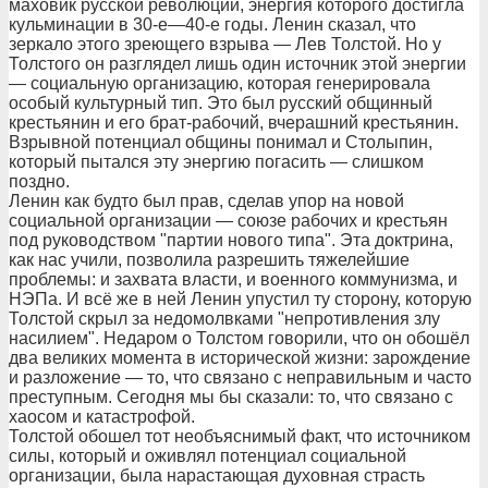
маховик русской революции, энергия которого достигла
кульминации в 30-е—40-е годы. Ленин сказал, что
зеркало этого зреющего взрыва — Лев Толстой. Но у
Толстого он разглядел лишь один источник этой энергии
— социальную организацию, которая генерировала
особый культурный тип. Это был русский общинный
крестьянин и его брат-рабочий, вчерашний крестьянин.
Взрывной потенциал общины понимал и Столыпин,
который пытался эту энергию погасить — слишком
поздно.
Ленин как будто был прав, сделав упор на новой
социальной организации — союзе рабочих и крестьян
под руководством "партии нового типа". Эта доктрина,
как нас учили, позволила разрешить тяжелейшие
проблемы: и захвата власти, и военного коммунизма, и
НЭПа. И всё же в ней Ленин упустил ту сторону, которую
Толстой скрыл за недомолвками "непротивления злу
насилием". Недаром о Толстом говорили, что он обошёл
два великих момента в исторической жизни: зарождение
и разложение — то, что связано с неправильным и часто
преступным. Сегодня мы бы сказали: то, что связано с
хаосом и катастрофой.
Толстой обошел тот необъяснимый факт, что источником
силы, который и оживлял потенциал социальной
организации, была нарастающая духовная страсть