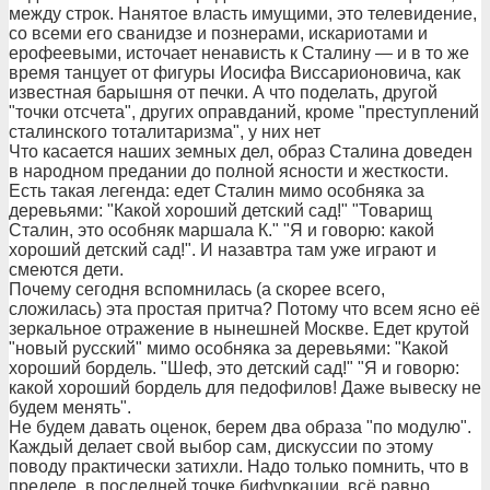
между строк. Нанятое власть имущими, это телевидение,
со всеми его сванидзе и познерами, искариотами и
ерофеевыми, источает ненависть к Сталину — и в то же
время танцует от фигуры Иосифа Виссарионовича, как
известная барышня от печки. А что поделать, другой
"точки отсчета", других оправданий, кроме "преступлений
сталинского тоталитаризма", у них нет
Что касается наших земных дел, образ Сталина доведен
в народном предании до полной ясности и жесткости.
Есть такая легенда: едет Сталин мимо особняка за
деревьями: "Какой хороший детский сад!" "Товарищ
Сталин, это особняк маршала К." "Я и говорю: какой
хороший детский сад!". И назавтра там уже играют и
смеются дети.
Почему сегодня вспомнилась (а скорее всего,
сложилась) эта простая притча? Потому что всем ясно её
зеркальное отражение в нынешней Москве. Едет крутой
"новый русский" мимо особняка за деревьями: "Какой
хороший бордель. "Шеф, это детский сад!" "Я и говорю:
какой хороший бордель для педофилов! Даже вывеску не
будем менять".
Не будем давать оценок, берем два образа "по модулю".
Каждый делает свой выбор сам, дискуссии по этому
поводу практически затихли. Надо только помнить, что в
пределе, в последней точке бифуркации, всё равно