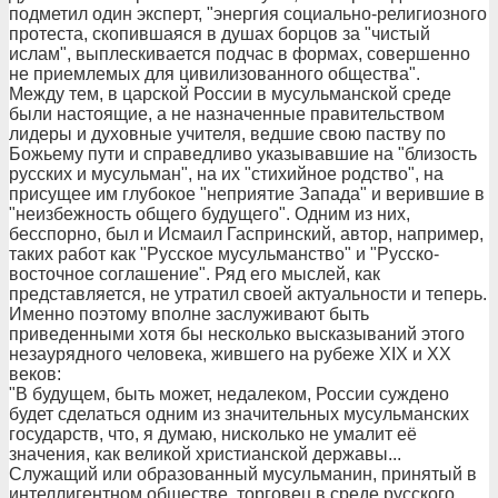
подметил один эксперт, "энергия социально-религиозного
протеста, скопившаяся в душах борцов за "чистый
ислам", выплескивается подчас в формах, совершенно
не приемлемых для цивилизованного общества".
Между тем, в царской России в мусульманской среде
были настоящие, а не назначенные правительством
лидеры и духовные учителя, ведшие свою паству по
Божьему пути и справедливо указывавшие на "близость
русских и мусульман", на их "стихийное родство", на
присущее им глубокое "неприятие Запада" и верившие в
"неизбежность общего будущего". Одним из них,
бесспорно, был и Исмаил Гаспринский, автор, например,
таких работ как "Русское мусульманство" и "Русско-
восточное соглашение". Ряд его мыслей, как
представляется, не утратил своей актуальности и теперь.
Именно поэтому вполне заслуживают быть
приведенными хотя бы несколько высказываний этого
незаурядного человека, жившего на рубеже XIX и XX
веков:
"В будущем, быть может, недалеком, России суждено
будет сделаться одним из значительных мусульманских
государств, что, я думаю, нисколько не умалит её
значения, как великой христианской державы...
Служащий или образованный мусульманин, принятый в
интеллигентном обществе, торговец в среде русского