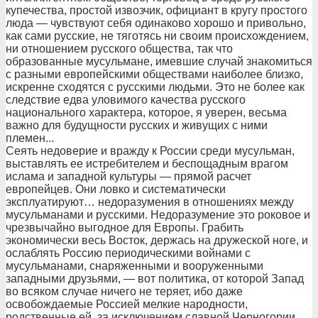
купечества, простой извозчик, официант в кругу простого
люда — чувствуют себя одинаково хорошо и привольно,
как сами русские, не тяготясь ни своим происхождением,
ни отношением русского общества, так что
образованные мусульмане, имевшие случай знакомиться
с разными европейскими обществами наиболее близко,
искренне сходятся с русскими людьми. Это не более как
следствие едва уловимого качества русского
национального характера, которое, я уверен, весьма
важно для будущности русских и живущих с ними
племен...
Сеять недоверие и вражду к России среди мусульман,
выставлять ее истребителем и беспощадным врагом
ислама и западной культуры — прямой расчет
европейцев. Они ловко и систематически
эксплуатируют… недоразумения в отношениях между
мусульманами и русскими. Недоразумение это роковое и
чрезвычайно выгодное для Европы. Грабить
экономически весь Восток, держась на дружеской ноге, и
ослаблять Россию периодическими войнами с
мусульманами, снаряженными и вооруженными
западными друзьями, — вот политика, от которой Запад
во всяком случае ничего не теряет, ибо даже
освобождаемые Россией мелкие народности,
родственные ей, за исключением славной Черногории,