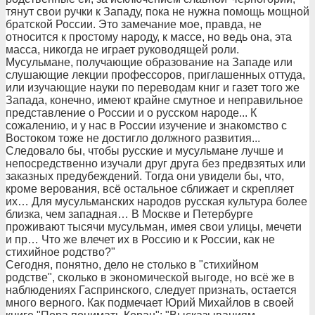
тянут свои ручки к Западу, пока не нужна помощь мощной
братской России. Это замечание мое, правда, не
относится к простому народу, к массе, но ведь она, эта
масса, никогда не играет руководящей роли.
Мусульмане, получающие образование на Западе или
слушающие лекции профессоров, приглашенных оттуда,
или изучающие науки по переводам книг и газет того же
Запада, конечно, имеют крайне смутное и неправильное
представление о России и о русском народе... К
сожалению, и у нас в России изучение и знакомство с
Востоком тоже не достигло должного развития...
Следовало бы, чтобы русские и мусульмане лучше и
непосредственно изучали друг друга без предвзятых или
заказных предубеждений. Тогда они увидели бы, что,
кроме верования, всё остальное сближает и скрепляет
их… Для мусульманских народов русская культура более
близка, чем западная… В Москве и Петербурге
проживают тысячи мусульман, имея свои улицы, мечети
и пр… Что же влечет их в Россию и к России, как не
стихийное родство?"
Сегодня, понятно, дело не столько в "стихийном
родстве", сколько в экономической выгоде, но всё же в
наблюдениях Гаспринского, следует признать, остается
много верного. Как подмечает Юрий Михайлов в своей