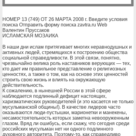
НОМЕР 13 (749) ОТ 26 МАРТА 2008 г. Введите условия
поиска Отправить форму поиска zavtra.ru Web
Валентин Пруссаков
ИСЛАМСКАЯ МОЗАИКА
В наши дни ислам притягивает многих неравнодушных и
активных людей, стремящихся к построению общества
социальной справедливости. В этой связи, понятно,
чрезвычайно велика роль наставников верующих — тех,
кто дает им правильное представление о религиозных
ценностях, а также о том, как на основе этих ценностей
строить свою жизнь и влиять на окружающую
действительность.
К сожалению, в нынешней России в этой сфере
наблюдается подлинный дефицит настоящих,
харизматических руководителей (и это касается не только
мусульманской общины!). В качестве лидеров часто
оказываются люди-пустышки, марионетки и манекены,
несамостоятельность которых заметна невооруженным
глазом. Вряд ли ошибусь, если скажу, что сегодня среди
российских мусульман нет ни одного подлинного
духовного авторитета. Поэтому-то, как справедливо