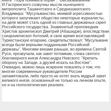
книге "Пора понимать Коран": "Высказываниям
И.Гаспринского созвучны мысли нынешнего
митрополита Ташкентского и Среднеазиатского
Владимира: "Мусульманство, мнимой агрессивностью
которого запугивают общество некоторые журналисты,
на деле может стать одной из главных державных скреп
Российского государства. Знаменитый проповедник
Христов архиепископ Дмитрий (Абашидзе), впоследствии
схиархиепископ Антоний, в свое время возглавлявший
Туркестанскую епархию, свидетельствовал: "Мусульмане
всегда были верными подданными Российской
державы". Многими веками раньше, во времена Святой
Руси, прозвучали, как завет потомкам, слова святого
благоверного князя Александра Невского: "Крепить
оборону на Западе, а друзей искать на Востоке".
Очевидно, можно лишь искренне пожалеть о том, что
многие современные руководители России
запамятовали, либо просто не хотят знать мудрый завет
великого князя, основанный не только на личном опыте,
но и на геополитических реалиях.