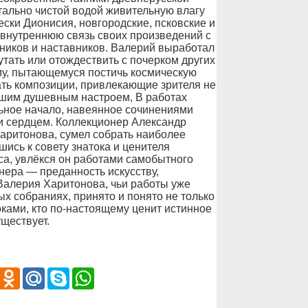
стально чистой водой живительную влагу
ески Дионисия, новгородские, псковские и
 внутреннюю связь своих произведений с
ников и наставников. Валерий выработал
тать или отождествить с почерком других
му, пытающемуся постичь космическую
ать композиции, привлекающие зрителя не
шим душевным настроем, В работах
ьное начало, навеянное сочинениями
и сердцем. Коллекционер Александр
аритонова, сумел собрать наиболее
ись к совету знатока и ценителя
са, увлёкся он работами самобытного
нера — преданность искусству,
Валерия Харитонова, чьи работы уже
х собраниях, принято и понято не только
ками, кто по-настоящему ценит истинное
уществует.
iber
Odnoklassniki
Mail.Ru
Skype
WhatsApp