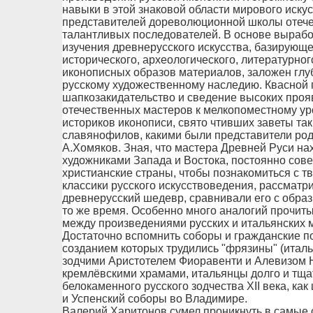
навыки в этой знаковой области мирового иску
представителей дореволюционной школы отечес
талантливых последователей. В основе вырабо
изучения древнерусского искусства, базирующе
исторического, археологического, литературно
иконописных образов материалов, заложен глу
русскому художественному наследию. Квасной 
шапкозакидательство и сведение высоких проя
отечественных мастеров к мелкопоместному ур
историков иконописи, свято чтивших заветы та
славянофилов, какими были представители рода
А.Хомяков. Зная, что мастера Древней Руси на
художниками Запада и Востока, постоянно сов
христианские страны, чтобы познакомиться с т
классики русского искусствоведения, рассмат
древнерусский шедевр, сравнивали его с образ
то же время. Особенно много аналогий прочит
между произведениями русских и итальянских м
Достаточно вспомнить соборы и гражданские п
созданием которых трудились "фрязины" (итал
зодчими Аристотелем Фиоравенти и Алевизом 
кремлёвскими храмами, итальянцы долго и тща
белокаменного русского зодчества XII века, ка
и Успенский соборы во Владимире.
Валерий Харитонов сумел проникнуть в самые 