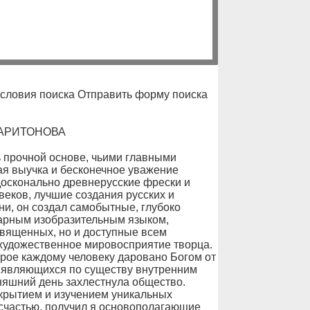
условия поиска Отправить форму поиска
АРИТОНОВА
 прочной основе, чьими главными
я выучка и бесконечное уважение
досконально древнерусские фрески и
веков, лучшие создания русских и
и, он создал самобытные, глубоко
арным изобразительным языком,
священных, но и доступные всем
удожественное мировосприятие творца.
рое каждому человеку даровано Богом от
, являющихся по существу внутренним
дняшний день захлестнула общество.
ткрытием и изучением уникальных
 счастью, получил я основополагающие