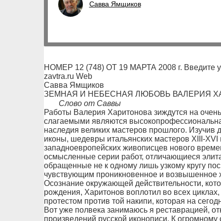
Савва Ямщиков
НОМЕР 12 (748) ОТ 19 МАРТА 2008 г. Введите 
zavtra.ru Web
Савва Ямщиков
ЗЕМНАЯ И НЕБЕСНАЯ ЛЮБОВЬ ВАЛЕРИЯ Х
Слово от Саввы
Работы Валерия Харитонова зиждутся на очень
слагаемыми являются высокопрофессиональна
наследия великих мастеров прошлого. Изучив 
иконы, шедевры итальянских мастеров XIII-XVI 
западноевропейских живописцев нового времен
осмысленные серии работ, отличающиеся элит
обращенные не к одному лишь узкому кругу по
чувствующим проникновенное и возвышенное х
Осознание окружающей действительности, кото
рождения, Харитонов воплотил во всех циклах
протестом против той накипи, которая на сего
Вот уже полвека занимаюсь я реставрацией, о
произведений русской иконописи. К огромному