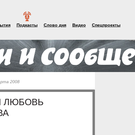
ытия
Подкасты
Слово дня
Видео
Спецпроекты
арта 2008
Я ЛЮБОВЬ
ВА