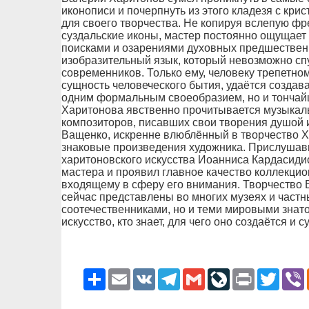
иконописи и почерпнуть из этого кладезя с кри
для своего творчества. Не копируя вслепую фр
суздальские иконы, мастер постоянно ощущает
поисками и озарениями духовных предшествен
изобразительный язык, который невозможно спу
современников. Только ему, человеку трепетно
сущность человеческого бытия, удаётся создав
одним формальным своеобразием, но и тончай
Харитонова явственно прочитывается музыкал
композиторов, писавших свои творения душой 
Ващенко, искренне влюблённый в творчество Х
знаковые произведения художника. Прислушавш
харитоновского искусства Иоанниса Кардасиди
мастера и проявил главное качество коллекцио
входящему в сферу его внимания. Творчество 
сейчас представлены во многих музеях и частны
соотечественниками, но и теми мировыми знато
искусство, кто знает, для чего оно создаётся и с
Ресурс
Email
VK
Telegram
Gmail
LiveJournal
Print
Twitter
V