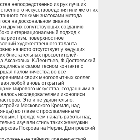
сства непосредственно из рук лучших
твенного искусствоведения или же от их
танного тонкими знатоками метода
гося на доскональном знании
го и других сопутствующих созданию
боко интернациональный подход к
патриотизм, поверхностное
влений художественного таланта
овню начисто отсутствует у ведущих
ких блистательных просветителей-
 Аксаковых, К.Леонтьев, Ф.Достоевский,
ходились в самом тесном контакте с
ершая паломничества во все
ворениями своих многоопытных коллег,
ривая любой вновь открытый
цами мирового искусства, созданными в
ывалось исследователями иконописи
астеров. Это и не удивительно.
остройки Московского Кремля, над
ьянцы) во главе с прославленными
Новым. Прежде чем начать работы над
тельно изучали стиль таких жемчужин
к церковь Покрова на Нерли, Дмитровский
сокровенные тайники древнерусской