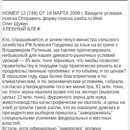
НОМЕР 12 (748) ОТ 19 МАРТА 2008 г. Введите условия
поиска Отправить форму поиска zavtra.ru Web
Олег Щукин
ХЛЕБНЫЙ БЛЕФ
Кто, спрашивается, и зачем тянул министра сельского
хозяйства РФ Алексея Гордеева за язык на встрече с
Владимиром Путиным, заставляя прогнозировать
небывалый для наших диковато-рыночных условий
урожай — 85 млн. тонн зерновых, что якобы позволит
правительству в текущем году практически решить все
продовольственные проблемы: и по объёму, и по ценам?
В прошлом году, куда более благоприятном и по
климатическим, и по экономическим условиям, собрали,
согласно утверждениям того же министра, 81 млн. тонн,
но этого зерна хватило разве что на экспорт (вывезли
целых 12 млн. тонн), фуражного зерна для нужд
животноводства катастрофически не хватило, а цены на
хлеб устроили такое ралли, что их накануне думских и
президентских выборов пришлось "замораживать"
специальными усилиями федеральных и местных
властей.
Кстати, хотя официально "заморозка" должна