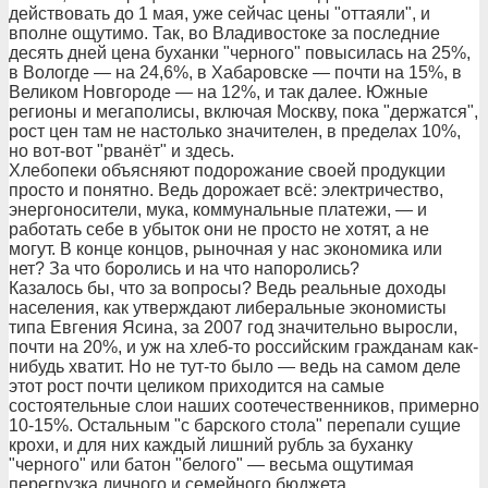
действовать до 1 мая, уже сейчас цены "оттаяли", и
вполне ощутимо. Так, во Владивостоке за последние
десять дней цена буханки "черного" повысилась на 25%,
в Вологде — на 24,6%, в Хабаровске — почти на 15%, в
Великом Новгороде — на 12%, и так далее. Южные
регионы и мегаполисы, включая Москву, пока "держатся",
рост цен там не настолько значителен, в пределах 10%,
но вот-вот "рванёт" и здесь.
Хлебопеки объясняют подорожание своей продукции
просто и понятно. Ведь дорожает всё: электричество,
энергоносители, мука, коммунальные платежи, — и
работать себе в убыток они не просто не хотят, а не
могут. В конце концов, рыночная у нас экономика или
нет? За что боролись и на что напоролись?
Казалось бы, что за вопросы? Ведь реальные доходы
населения, как утверждают либеральные экономисты
типа Евгения Ясина, за 2007 год значительно выросли,
почти на 20%, и уж на хлеб-то российским гражданам как-
нибудь хватит. Но не тут-то было — ведь на самом деле
этот рост почти целиком приходится на самые
состоятельные слои наших соотечественников, примерно
10-15%. Остальным "с барского стола" перепали сущие
крохи, и для них каждый лишний рубль за буханку
"черного" или батон "белого" — весьма ощутимая
перегрузка личного и семейного бюджета.