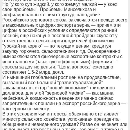
Но "у кого суп жидкий, у кого жемчуг мелкий — у всех
свои проблемы". Проблемы Минсельхоза и
аффилированных с ним структур, наподобие
Российского зернового союза, заключаются прежде всего
в максимальных цифрах экспорта зерна — причем эти
цифры в российских условиях определяются ранней
весной, еще накануне посевной: трейдеры скупают у
отечественных сельхозпроизводителей фактически
"урожай на корню" — по текущим ценам, кредитуя
закупку горючего, сельхозтехники и т.д. Одновременно
ими заключаются фьючерсные экспортные контракты с
иностранными (зачастую оффшорными) фирмами —
совсем за другие деньги. "Цена вопроса" ежегодно
составляет 1,5-2 млрд. долл.
И нынешний глобальный рост цен на продовольствие,
вызванный всё большей "развиртуализацией"
закачанных в сектор "новой экономики" триллионов
долларов, для этой "зерновой мафии" — как манна
небесная. А возможность введения именно сейчас
запретительных пошлин на экспорт российского зерна —
как серпом по молоту.
В этих условиях чьи интересы объективно отстаивает
министр сельского хозяйства, успокаивая президента
обещаниями невиданного урожая? Разве он не знает или
не понимает, что рост цен на ту же "горючку", а также на