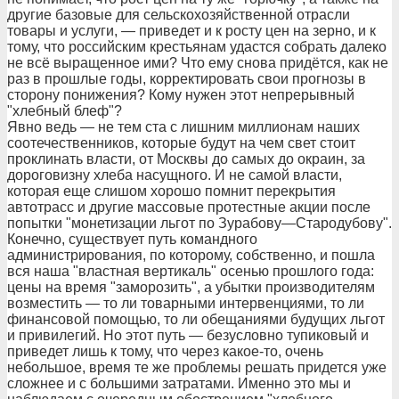
другие базовые для сельскохозяйственной отрасли
товары и услуги, — приведет и к росту цен на зерно, и к
тому, что российским крестьянам удастся собрать далеко
не всё выращенное ими? Что ему снова придётся, как не
раз в прошлые годы, корректировать свои прогнозы в
сторону понижения? Кому нужен этот непрерывный
"хлебный блеф"?
Явно ведь — не тем ста с лишним миллионам наших
соотечественников, которые будут на чем свет стоит
проклинать власти, от Москвы до самых до окраин, за
дороговизну хлеба насущного. И не самой власти,
которая еще слишом хорошо помнит перекрытия
автотрасс и другие массовые протестные акции после
попытки "монетизации льгот по Зурабову—Стародубову".
Конечно, существует путь командного
администрирования, по которому, собственно, и пошла
вся наша "властная вертикаль" осенью прошлого года:
цены на время "заморозить", а убытки производителям
возместить — то ли товарными интервенциями, то ли
финансовой помощью, то ли обещаниями будущих льгот
и привилегий. Но этот путь — безусловно тупиковый и
приведет лишь к тому, что через какое-то, очень
небольшое, время те же проблемы решать придется уже
сложнее и с большими затратами. Именно это мы и