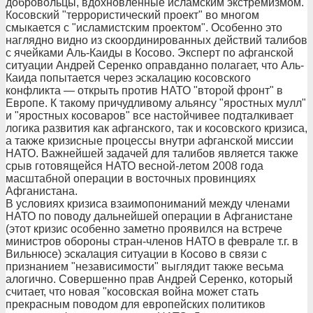
добровольцы, вдохновленные исламским экстремизмом.
Косовский "террористический проект" во многом
смыкается с "исламистским проектом". Особенно это
наглядно видно из скоординированных действий талибов
с ячейками Аль-Каиды в Косово. Эксперт по афганской
ситуации Андрей Серенко оправданно полагает, что Аль-
Каида попытается через эскалацию косовского
конфликта — открыть против НАТО "второй фронт" в
Европе. К такому причудливому альянсу "яростных мулл"
и "яростных косоваров" все настойчивее подталкивает
логика развития как афганского, так и косовского кризиса,
а также кризисные процессы внутри афганской миссии
НАТО. Важнейшей задачей для талибов является также
срыв готовящейся НАТО весной-летом 2008 года
масштабной операции в восточных провинциях
Афганистана.
В условиях кризиса взаимопониманий между членами
НАТО по поводу дальнейшей операции в Афганистане
(этот кризис особенно заметно проявился на встрече
министров обороны стран-членов НАТО в феврале т.г. в
Вильнюсе) эскалация ситуации в Косово в связи с
признанием "независимости" выглядит также весьма
алогично. Совершенно прав Андрей Серенко, который
считает, что новая "косовская война может стать
прекрасным поводом для европейских политиков