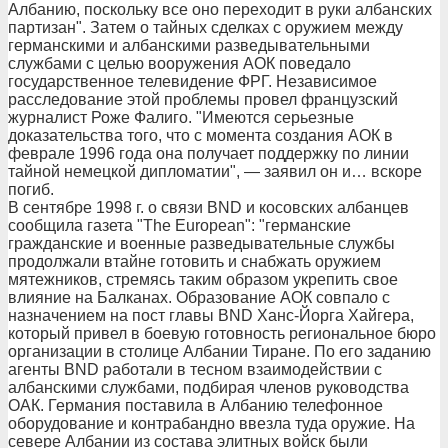
Албанию, поскольку все оно переходит в руки албанских
партизан". Затем о тайных сделках с оружием между
германскими и албанскими разведывательными
службами с целью вооружения АОК поведало
государственное телевидение ФРГ. Независимое
расследование этой проблемы провел французский
журналист Роже Фалиго. "Имеются серьезные
доказательства того, что с момента создания АОК в
феврале 1996 года она получает поддержку по линии
тайной немецкой дипломатии", — заявил он и… вскоре
погиб.
В сентябре 1998 г. о связи BND и косовских албанцев
сообщила газета "The European": "германские
гражданские и военные разведывательные службы
продолжали втайне готовить и снабжать оружием
мятежников, стремясь таким образом укрепить свое
влияние на Балканах. Образование АОК совпало с
назначением на пост главы BND Ханс-Йорга Хайгера,
который привел в боевую готовность региональное бюро
организации в столице Албании Тиране. По его заданию
агенты BND работали в тесном взаимодействии с
албанскими службами, подбирая членов руководства
ОАК. Германия поставила в Албанию телефонное
оборудование и контрабандно ввезла туда оружие. На
севере Албании из состава элитных войск были