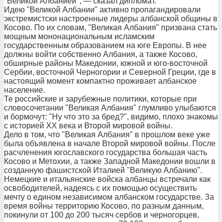
"Великой Албанией", — сказал дипломат.
Идею "Великой Албании" активно пропагандировали
экстремистски настроенные лидеры албанской общины в
Косово. По их словам, "Великая Албания" призвана стать
мощным мононациональным исламским
государственным образованием на юге Европы. В нее
должны войти собственно Албания, а также Косово,
обширные районы Македонии, южной и юго-восточной
Сербии, восточной Черногории и Северной Греции, где в
настоящий момент компактно проживает албанское
население.
Те российские и зарубежные политики, которые при
словосочетании "Великая Албания" глумливо улыбаются
и бормочут: "Ну что это за бред?", видимо, плохо знакомы
с историей ХХ века и Второй мировой войны.
Дело в том, что "Великая Албания" в прошлом веке уже
была объявлена в начале Второй мировой войны. После
расчленения югославского государства большая часть
Косово и Метохии, а также Западной Македонии вошли в
созданную фашистской Италией "Великую Албанию".
Немецкие и итальянские войска албанцы встречали как
освободителей, надеясь с их помощью осуществить
мечту о едином независимом албанском государстве. За
время войны территорию Косово, по разным данным,
покинули от 100 до 200 тысяч сербов и черногорцев,