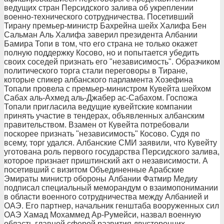
ведущих стран Персидского залива об укреплении
военно-технического сотрудничества. Посетивший
Тирану премьер-министр Бахрейна шейх Халифа Бен
Сальман Аль Халифа заверил президента Албании
Бамира Топи в том, что его страна не только окажет
полную поддержку Косово, но и попытается убедить
своих соседей признать его "независимость". Образчиком
политического торга стали переговоры в Тиране,
которые спикер албанского парламента Хозефина
Топали провела с премьер-министром Кувейта шейхом
Сабах аль-Ахмед аль-Джабер ас-Сабахом. Госпожа
Топали пригласила ведущие кувейтские компании
принять участие в тендерах, объявленных албанским
правительством. Взамен от Кувейта потребовали
поскорее признать "независимость" Косово. Судя по
всему, торг удался. Албанские СМИ заявили, что Кувейту
уготована роль первого государства Персидского залива,
которое признает приштинский акт о независимости. А
посетивший с визитом Объединенные Арабские
Эмираты министр обороны Албании Фатмир Медиу
подписал специальный меморандум о взаимопонимании
в области военного сотрудничества между Албанией и
ОАЭ. Его партнер, начальник генштаба вооруженных сил
ОАЭ Хамад Мохаммед Ар-Румейси, назвал военную
область главной сферой развития двусторонних