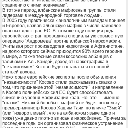
сравнению с ними новичками".
В тот же период албанские мафиозные группы стали
лидерами в международной торговле людьми.
В 2005 году практически к аналогичным выводам пришел
и Европол, назвав албанскую мафию в числе наиболее
опасных для стран ЕС. В этом же году полиция ряда
европейских стран проводила специальную совместную
операцию "Андромеда" против албанской наркомафии.
Учитывая рост производства наркотиков в Афганистане,
на долю которого сейчас приходится 90% всего героина
в мире, а также тесные связи косовских албанцев с
талибами и Аль-Каидой, доход от наркотрафика в
"независимом" Косово будет оставаться основной
статьей дохода.
Некоторые европейские эксперты после объявления
"независимости" Косово стали рассказывать сказки о
том, что признание этой "независимости" и направление
в Косово полицейских сил ЕС будет способствовать
снижению уровня мафиизации края. Но, это — именно
"сказки". Никакой борьбы с мафией не будет, поскольку
премьер-министр Косово Хашим Тачи, по кличке "Змей"
(или "изворотливый", что на албанском языке одно и
тоже) уже давно плотно вписан в наркобизнес. Причем за
последние годы он организовал физическое устранение