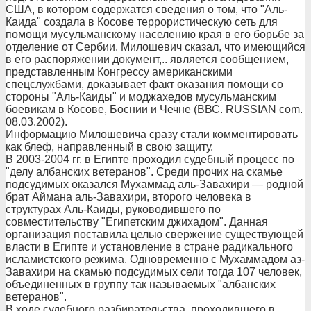
США, в котором содержатся сведения о том, что "Аль-
Каида" создала в Косове террористическую сеть для
помощи мусульманскому населению края в его борьбе за
отделение от Сербии. Милошевич сказал, что имеющийся
в его распоряжении документ,.. является сообщением,
представленным Конгрессу американскими
спецслужбами, доказывает факт оказания помощи со
стороны "Аль-Каиды" и моджахедов мусульманским
боевикам в Косове, Боснии и Чечне (ВВС. RUSSIAN com.
08.03.2002).
Информацию Милошевича сразу стали комментировать
как блеф, направленный в свою защиту.
В 2003-2004 гг. в Египте проходил судебный процесс по
"делу албанских ветеранов". Среди прочих на скамье
подсудимых оказался Мухаммад аль-Завахири — родной
брат Аймана аль-Завахири, второго человека в
структурах Аль-Каиды, руководившего по
совместительству "Египетским джихадом". Данная
организация поставила целью свержение существующей
власти в Египте и установление в стране радикального
исламистского режима. Одновременно с Мухаммадом аз-
Завахири на скамью подсудимых сели тогда 107 человек,
объединенных в группу так называемых "албанских
ветеранов".
В ходе судебного разбирательства, проходившего в