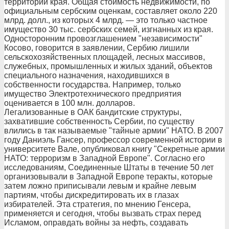
территории края. Общая стоимость недвижимости, по
официальным сербским оценкам, составляет около 220
млрд. долл., из которых 4 млрд. — это только частное
имущество 30 тыс. сербских семей, изгнанных из края.
Односторонним провозглашением "независимости"
Косово, говорится в заявлении, Сербию лишили
сельскохозяйственных площадей, лесных массивов,
служебных, промышленных и жилых зданий, объектов
специального назначения, находившихся в
собственности государства. Например, только
имущество Электротехнического предприятия
оценивается в 100 млн. долларов.
Легализованные в ОАК бандитские структуры,
захватившие собственность Сербии, по существу
влились в так называемые "тайные армии" НАТО. В 2007
году Даниэль Гансер, профессор современной истории в
университете Вале, опубликовал книгу "Секретные армии
НАТО: терроризм в Западной Европе". Согласно его
исследованиям, Соединенные Штаты в течение 50 лет
организовывали в Западной Европе теракты, которые
затем ложно приписывали левым и крайне левым
партиям, чтобы дискредитировать их в глазах
избирателей. Эта стратегия, по мнению Генсера,
применяется и сегодня, чтобы вызвать страх перед
Исламом, оправдать войны за нефть, создавать