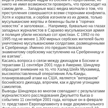
никто не имел возможности проверить, что происходит на
самом деле… Западные масс-медиа молчали о том, что
преступления совершаются всеми сторонами конфликта.
Хотя и хорватов, и сербов изгоняли из их домов, только
мусульманские жертвы и беженцы были в "горячих
новостях" и заголовках… Например, буквально на глазах
западных журналистов в Сараево мусульманская армия
и полиция убили несколько сот христиан. С 1992-го по
1995 год не менее 1.300 мирных сербских жителей было
уничтожено мусульманскими солдатами, размещенными
в Сребренице. Именно это предшествовало
знаменитому сербскому наступлению на Сребренницу и
ее взятию".
Касаясь вопроса о связи между джихадом в Боснии и
терактами 11 сентября 2001 года в Америке, Шиндлер
обращает внимание на то, что Халид Шейх Мухаммед,
высокопоставленный оперативник Аль-Каиды,
планировавший атаки на США, является "ветераном"
боснийского джихада, впрочем, как и другие угонщики
самолетов.
Выводы Шиндлера во многом совпадают с результатами
журналистского расследования Джульетто Кьеза о
событиях 11 сентября 2001 года, которые он в феврале
т.г. представил Европарламенту в виде документального