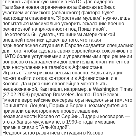
свернуть афганскую миссию НАТО. Для лидеров
Талибана новая ограниченная албанская война с
участием исламского (албанского) фактора будет
настоящим спасением. "Яростным муллам" нужно лишь
попытаться максимально ускорить эскалацию военно-
религиозной напряженности под Приштиной".
Не хотелось бы думать, что цинизм американской
внешней политики дошел до того, что такая
взрывоопасная ситуация в Европе создается специально
для того, чтобы сделать своих европейских союзников по
НАТО более уступчивыми и управляемыми при решении
вопросов о направлении дополнительных контингентов
для наступления на талибов в Афганистане.
Играть с таким риском весьма опасно. Ведь ситуация
может выйти из-под контроля и в Афганистане, и в
Косово. Да и реакция европейцев может быть
неоднозначной. Как пишет, например, в Washington Times
(27.02.2008) редактор Brusseles Journal Пол Белиэн.
"многие европейские консерваторы недовольны тем, что
Вашингтон, Лондон, Париж и Берлин незамедлительно
признали одностороннее провозглашение
независимости Косово от Сербии. Лидеры косоваров —
это албанцы-мусульмане, в 1990-е годы имевшие
прямые связи с "Аль-Каидой".
Недовольство развитием ситуации в Косово