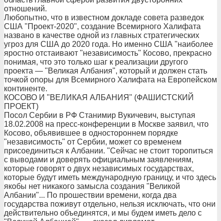
отношений.
Любопытно, что в известном докладе совета разведок
США "Проект-2020", создание Всемирного Халифата
названо в качестве одной из главных стратегических
угроз для США до 2020 года. Но именно США "наиболее
яростно отстаивают "независимость" Косово, прекрасно
понимая, что это только шаг к реализации другого
проекта — "Великая Албания", который и должен стать
точкой опоры для Всемирного Халифата на Европейском
континенте.
КОСОВО И "ВЕЛИКАЯ АЛБАНИЯ" (ФАШИСТСКИЙ
ПРОЕКТ)
Посол Сербии в РФ Станимир Вукичевич, выступая
18.02.2008 на пресс-конференции в Москве заявил, что
Косово, объявившее в одностороннем порядке
"независимость" от Сербии, может со временем
присоединиться к Албании. "Сейчас не стоит торопиться
с выводами и доверять официальным заявлениям,
которые говорят о двух независимых государствах,
которые будут иметь международную границу, и что здесь
якобы нет никакого замысла создания "Великой
Албании"... По прошествии времени, когда два
государства поживут отдельно, нельзя исключать, что они
действительно объединятся, и мы будем иметь дело с