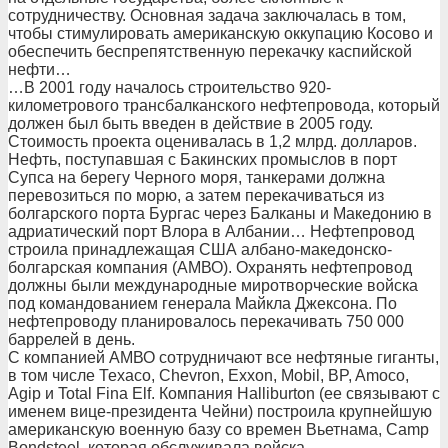
сотрудничеству. Основная задача заключалась в том,
чтобы стимулировать американскую оккупацию Косово и
обеспечить беспрепятственную перекачку каспийской
нефти…
…В 2001 году началось строительство 920-
километрового трансбалканского нефтепровода, который
должен был быть введен в действие в 2005 году.
Стоимость проекта оценивалась в 1,2 млрд. долларов.
Нефть, поступавшая с Бакинских промыслов в порт
Супса на берегу Черного моря, танкерами должна
перевозиться по морю, а затем перекачиваться из
болгарского порта Бургас через Балканы и Македонию в
адриатический порт Влора в Албании… Нефтепровод
строила принадлежащая США албано-македонско-
болгарская компания (АМВО). Охранять нефтепровод
должны были международные миротворческие войска
под командованием генерала Майкла Джексона. По
нефтепроводу планировалось перекачивать 750 000
баррелей в день.
С компанией АМВО сотрудничают все нефтяные гиганты,
в том числе Техасо, Chevron, Exxon, Mobil, BP, Amoco,
Agip и Total Fina Elf. Компания Halliburton (ее связывают с
именем вице-президента Чейни) построила крупнейшую
американскую военную базу со времен Вьетнама, Camp
Bondsteel, которая обслуживала войска,