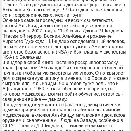
Египте, было документально доказано существование в
Албании и Косово в конце 1990-х годов разветвленной
сети террористических ячеек и групп.
Одним из самым последних и веских свидетельств
связей Аль-Каиды и косовских албанцев является
вышедшая в 2007 году в США книга Джона Р.Шиндлера
"Несвятой террор: Босния, Аль-Каида и рождение
мирового "джихада". Шиндлер осведомленный человек,
поскольку почти десять лет прослужил в Американском
агентстве безопасности (NSA) и был главным экспертом
NSA по Балканам.
Шиндлер в своей книге частично раскрывает загадку
трансформации "Аль-каиды" из изолированной боевой
группы в глобальную смертельную угрозу. Он открывает
долго скрываемую истину, а именно, что Босния и Косово
сыграли для "Аль-Каиды" 90-х годов ту же роль, что и
Афганистан в 1980-е годы, обеспечив поприще, на
котором моджахеды могли пройти обучение, готовясь к
священной войне — джихаду.
Шиндлер подтверждает тот факт, что демократическая
администрация Клинтона тайно снабжала боснийских
моджахедов, включая Аль-Каиду, миллионами долларов,
оружием и снаряжением. "Люди на Западе, особенно в
США, — пишет Д. Шиндлер, — имели возможность
видеть ужасающие кадры из Боснии и Герцоговины, но