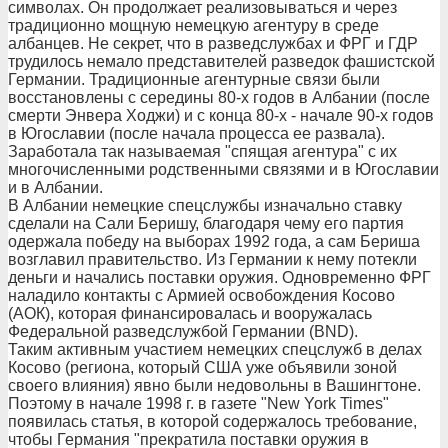
символах. Он продолжает реализовываться и через
традиционно мощную немецкую агентуру в среде
албанцев. Не секрет, что в разведслужбах и ФРГ и ГДР
трудилось немало представителей разведок фашистской
Германии. Традиционные агентурные связи были
восстановлены с середины 80-х годов в Албании (после
смерти Энвера Ходжи) и с конца 80-х - начале 90-х годов
в Югославии (после начала процесса ее развала).
Заработала так называемая "спящая агентура" с их
многочисленными родственными связями и в Югославии
и в Албании.
В Албании немецкие спецслужбы изначально ставку
сделали на Сали Беришу, благодаря чему его партия
одержала победу на выборах 1992 года, а сам Бериша
возглавил правительство. Из Германии к нему потекли
деньги и начались поставки оружия. Одновременно ФРГ
наладило контакты с Армией освобождения Косово
(АОК), которая финансировалась и вооружалась
Федеральной разведслужбой Германии (BND).
Таким активным участием немецких спецслужб в делах
Косово (региона, который США уже объявили зоной
своего влияния) явно были недовольны в Вашингтоне.
Поэтому в начале 1998 г. в газете "New York Times"
появилась статья, в которой содержалось требование,
чтобы Германия "прекратила поставки оружия в