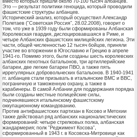
вместо которых пришли около 70-100 тысяч албанцев.
Это — результат политики геноцида, который проводили
фашистские структуры албанцев.
Исторический анализ, который осуществил Александр
Полетаев ("Советская Россия", 28.02.2008), говорит о
том, что уже в 1939 году были сформированы Албанская
Королевская гвардия, дислоцировавшаяся в Риме, и
четыре Албанских фашистских милицейских легиона. Эти
части, общей численностью 12 тысяч бойцов, приняли
участие во вторжении в Югославию и Грецию в апреле
1941-го. Помимо этого, были созданы шесть королевских
албанских пехотных батальонов, три артиллерийские
батареи, две легкие батареи ПВО, а также пять
иррегулярных добровольческих батальонов. В 1940-1941
гг. албанцев стали призывать в итальянские ВМС и ВВС,
пограничную и таможенную охрану, а также в
карабинеры. В самой Албании для поддержания порядка
были созданы местные полицейские силы,
подчинявшиеся итальянскому фашистскому
оккупационному командованию.
Против антифашистских партизан в Косово и Метохии
также действовал ряд албанских националистических
формирований: четыре стрелковых полка, албанская
жандармерия; полк "Реджимент Косова",
сформированный в 1943 г. в Косовска-Митровице как