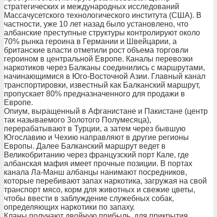
стратегических и международных исследований
Массачусетского технологического института (США). В
частности, уже 10 лет назад было установлено, что
албанские преступные структуры контролируют около
70% рынка героина в Германии и Швейцарии, а
британские власти отметили рост объема торговли
героином в центральной Европе. Каналы перевозки
наркотиков через Балканы соединились с маршрутами,
начинающимися в Юго-Восточной Азии. Главный канал
транспортировки, известный как Балканский маршрут,
пропускает 80% предназначенного для продажи в
Европе.
Опиум, выращенный в Афганистане и Пакистане (центр
так называемого Золотого Полумесяца),
перерабатывают в Турции, а затем через бывшую
Югославию и Чехию направляют в другие регионы
Европы. Далее Балканский маршрут ведет в
Великобританию через французский порт Кале, где
албанская мафия имеет прочные позиции. В портах
канала Ла-Манш албанцы нанимают посредников,
которые перебивают запах наркотика, загружая на свой
транспорт мясо, корм для животных и свежие цветы,
чтобы ввести в заблуждение служебных собак,
определяющих наркотики по запаху.
Кланы получают двойную прибыль, для прикрытия