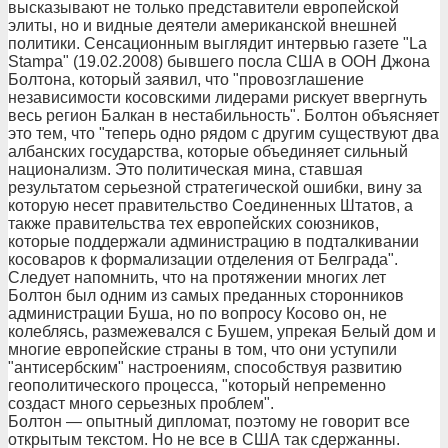
высказывают не только представители европейской
элиты, но и видные деятели американской внешней
политики. Сенсационным выглядит интервью газете "La
Stampa" (19.02.2008) бывшего посла США в ООН Джона
Болтона, который заявил, что "провозглашение
независимости косовскими лидерами рискует ввергнуть
весь регион Балкан в нестабильность". Болтон объясняет
это тем, что "теперь одно рядом с другим существуют два
албанских государства, которые объединяет сильный
национализм. Это политическая мина, ставшая
результатом серьезной стратегической ошибки, вину за
которую несет правительство Соединенных Штатов, а
также правительства тех европейских союзников,
которые поддержали администрацию в подталкивании
косоваров к формализации отделения от Белграда".
Следует напомнить, что на протяжении многих лет
Болтон был одним из самых преданных сторонников
администрации Буша, но по вопросу Косово он, не
колеблясь, размежевался с Бушем, упрекая Белый дом и
многие европейские страны в том, что они уступили
"антисербским" настроениям, способствуя развитию
геополитического процесса, "который непременно
создаст много серьезных проблем".
Болтон — опытный дипломат, поэтому не говорит все
открытым текстом. Но не все в США так сдержанны.