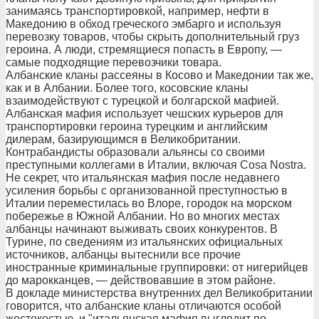
занимаясь транспортировкой, например, нефти в
Македонию в обход греческого эмбарго и используя
перевозку товаров, чтобы скрыть дополнительный груз
героина. А люди, стремящиеся попасть в Европу, —
самые подходящие перевозчики товара.
Албанские кланы рассеяны в Косово и Македонии так же,
как и в Албании. Более того, косовские кланы
взаимодействуют с турецкой и болгарской мафией.
Албанская мафия использует чешских курьеров для
транспортировки героина турецким и английским
дилерам, базирующимся в Великобритании.
Контрабандисты образовали альянсы со своими
преступными коллегами в Италии, включая Соsa Nostra.
Не секрет, что итальянская мафия после недавнего
усиления борьбы с организованной преступностью в
Италии переместилась во Влоре, городок на морском
побережье в Южной Албании. Но во многих местах
албанцы начинают выживать своих конкурентов. В
Турине, по сведениям из итальянских официальных
источников, албанцы вытеснили все прочие
иностранные криминальные группировки: от нигерийцев
до марокканцев, — действовавшие в этом районе.
В докладе министерства внутренних дел Великобритании
говорится, что албанские кланы отличаются особой
жестокостью, и "итальянская мафия выглядит по