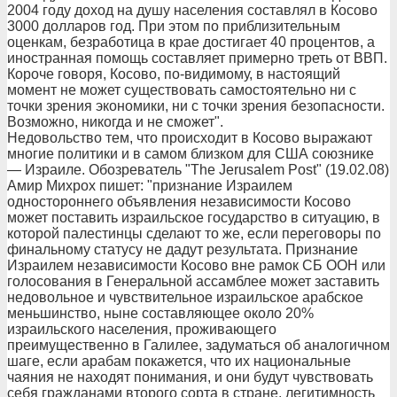
2004 году доход на душу населения составлял в Косово
3000 долларов год. При этом по приблизительным
оценкам, безработица в крае достигает 40 процентов, а
иностранная помощь составляет примерно треть от ВВП.
Короче говоря, Косово, по-видимому, в настоящий
момент не может существовать самостоятельно ни с
точки зрения экономики, ни с точки зрения безопасности.
Возможно, никогда и не сможет".
Недовольство тем, что происходит в Косово выражают
многие политики и в самом близком для США союзнике
— Израиле. Обозреватель "The Jerusalem Post" (19.02.08)
Амир Михрох пишет: "признание Израилем
одностороннего объявления независимости Косово
может поставить израильское государство в ситуацию, в
которой палестинцы сделают то же, если переговоры по
финальному статусу не дадут результата. Признание
Израилем независимости Косово вне рамок СБ ООН или
голосования в Генеральной ассамблее может заставить
недовольное и чувствительное израильское арабское
меньшинство, ныне составляющее около 20%
израильского населения, проживающего
преимущественно в Галилее, задуматься об аналогичном
шаге, если арабам покажется, что их национальные
чаяния не находят понимания, и они будут чувствовать
себя гражданами второго сорта в стране, легитимность