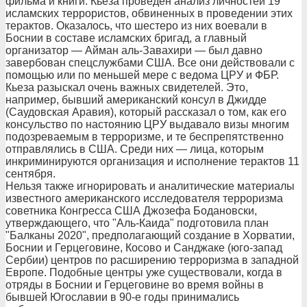
фильма и книги. Кьеза проведен анализ личностей 19
исламских террористов, обвиненных в проведении этих
терактов. Оказалось, что шестеро из них воевали в
Боснии в составе исламских бригад, а главный
организатор — Айман аль-Завахири — был давно
завербован спецслужбами США. Все они действовали с
помощью или по меньшей мере с ведома ЦРУ и ФБР.
Кьеза разыскал очень важных свидетелей. Это,
например, бывший американский консул в Джидде
(Саудовская Аравия), который рассказал о том, как его
консульство по настоянию ЦРУ выдавало визы многим
подозреваемым в терроризме, и те беспрепятственно
отправлялись в США. Среди них — лица, которым
инкриминируются организация и исполнение терактов 11
сентября.
Нельзя также игнорировать и аналитические материалы
известного американского исследователя терроризма
советника Конгресса США Джозефа Бодановски,
утверждающего, что "Аль-Каида" подготовила план
"Балканы 2020", предполагающий создание в Хорватии,
Боснии и Герцеговине, Косово и Санджаке (юго-запад
Сербии) центров по расширению терроризма в западной
Европе. Подобные центры уже существовали, когда в
отряды в Боснии и Герцеговине во время войны в
бывшей Югославии в 90-е годы принимались