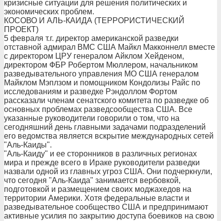
кризисные ситуации для решения политических и
экономических проблем.
КОСОВО И АЛЬ-КАИДА (ТЕРРОРИСТИЧЕСКИЙ
ПРОЕКТ)
5 февраля т.г. директор американской разведки
отставной адмирал ВМС США Майкл Макконнелл вместе
с директором ЦРУ генералом Айклом Хейденом,
директором ФБР Робертом Мюллером, начальником
разведывательного управления МО США генералом
Майклом Мэплзом и помощником Кондолизы Райс по
исследованиям и разведке Рэндоллом Фортом
рассказали членам сенатского комитета по разведке об
основных проблемах разведсообщества США. Все
указанные руководители говорили о том, что на
сегодняшний день главными задачами подразделений
его ведомства является вскрытие международных сетей
"Аль-Каиды".
"Аль-Каиду" и ее сторонников в различных регионах
мира и прежде всего в Ираке руководители разведки
назвали одной из главных угроз США. Они подчеркнули,
что сегодня "Аль-Каида" занимается вербовкой,
подготовкой и размещением своих моджахедов на
территории Америки. Хотя федеральные власти и
разведывательное сообщество США и предпринимают
активные усилия по закрытию доступа боевиков на свою