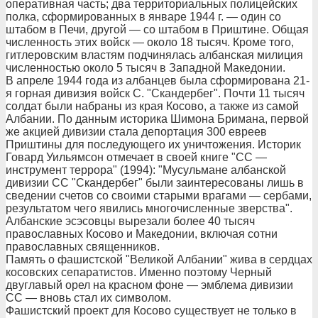
оперативная часть; два территориальных полицейских
полка, сформированных в январе 1944 г. — один со
штабом в Печи, другой — со штабом в Приштине. Общая
численность этих войск — около 18 тысяч. Кроме того,
гитлеровским властям подчинялась албанская милиция
численностью около 5 тысяч в Западной Македонии.
В апреле 1944 года из албанцев была сформирована 21-
я горная дивизия войск С. "Скандербег". Почти 11 тысяч
солдат были набраны из края Косово, а также из самой
Албании. По данным историка Шимона Бримана, первой
же акцией дивизии стала депортация 300 евреев
Приштины для последующего их уничтожения. Историк
Говард Уильямсон отмечает в своей книге "СС —
инструмент террора" (1994): "Мусульмане албанской
дивизии СС "Скандербег" были заинтересованы лишь в
сведении счетов со своими старыми врагами — сербами,
результатом чего явились многочисленные зверства".
Албанские эсэсовцы вырезали более 40 тысяч
православных Косово и Македонии, включая сотни
православных священников.
Память о фашистской "Великой Албании" жива в сердцах
косовских сепаратистов. Именно поэтому Черный
двуглавый орел на красном фоне — эмблема дивизии
СС — вновь стал их символом.
Фашистский проект для Косово существует не только в