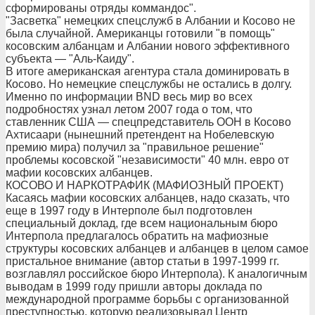
сформированы отряды коммандос".
"Засветка" немецких спецслужб в Албании и Косово не
была случайной. Американцы готовили "в помощь"
косовским албанцам и Албании нового эффективного
субъекта — "Аль-Каиду".
В итоге американская агентура стала доминировать в
Косово. Но немецкие спецслужбы не остались в долгу.
Именно по информации BND весь мир во всех
подробностях узнал летом 2007 года о том, что
ставленник США — спецпредставитель ООН в Косово
Ахтисаари (нынешний претендент на Нобелевскую
премию мира) получил за "правильное решение"
проблемы косовской "независимости" 40 млн. евро от
мафии косовских албанцев.
КОСОВО И НАРКОТРАФИК (МАФИОЗНЫЙ ПРОЕКТ)
Касаясь мафии косовских албанцев, надо сказать, что
еще в 1997 году в Интерполе был подготовлен
специальный доклад, где всем национальным бюро
Интерпола предлагалось обратить на мафиозные
структуры косовских албанцев и албанцев в целом самое
пристальное внимание (автор статьи в 1997-1999 гг.
возглавлял российское бюро Интерпола). К аналогичным
выводам в 1999 году пришли авторы доклада по
международной программе борьбы с организованной
преступностью, которую реализовывал Центр