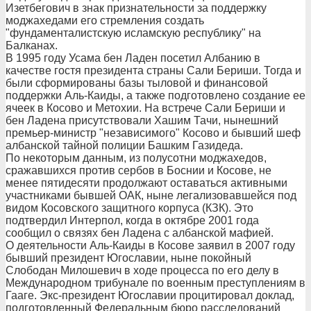
Изетбегович в знак признательности за поддержку
моджахедами его стремления создать
"фундаменталистскую исламскую республику" на
Балканах.
В 1995 году Усама бен Ладен посетил Албанию в
качестве гостя президента страны Сали Бериши. Тогда и
были сформированы базы тыловой и финансовой
поддержки Аль-Каиды, а также подготовлено создание ее
ячеек в Косово и Метохии. На встрече Сали Бериши и
бен Ладена присутствовали Хашим Тачи, нынешний
премьер-министр "независимого" Косово и бывший шеф
албанской тайной полиции Башким Газидеда.
По некоторым данным, из полусотни моджахедов,
сражавшихся против сербов в Боснии и Косове, не
менее пятидесяти продолжают оставаться активными
участниками бывшей ОАК, ныне легализовавшейся под
видом Косовского защитного корпуса (КЗК). Это
подтвердил Интерпол, когда в октябре 2001 года
сообщил о связях бен Ладена с албанской мафией.
О деятельности Аль-Каиды в Косове заявил в 2007 году
бывший президент Югославии, ныне покойный
Слободан Милошевич в ходе процесса по его делу в
Международном трибунале по военным преступлениям в
Гааге. Экс-президент Югославии процитировал доклад,
подготовленный Федеральным бюро расследований