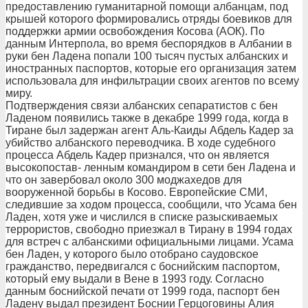
предоставлению гуманитарной помощи албанцам, под
крышей которого формировались отряды боевиков для
поддержки армии освобождения Косова (АОК). По
данным Интерпола, во время беспорядков в Албании в
руки бен Ладена попали 100 тысяч пустых албанских и
иностранных паспортов, которые его организация затем
использовала для инфильтрации своих агентов по всему
миру.
Подтверждения связи албанских сепаратистов с бен
Ладеном появились также в декабре 1999 года, когда в
Тиране был задержан агент Аль-Каиды Абдель Кадер за
убийство албанского переводчика. В ходе судебного
процесса Абдель Кадер признался, что он является
высокопостав- ленным командиром в сети бен Ладена и
что он завербовал около 300 моджахедов для
вооруженной борьбы в Косово. Европейские СМИ,
следившие за ходом процесса, сообщили, что Усама бен
Ладен, хотя уже и числился в списке разыскиваемых
террористов, свободно приезжал в Тирану в 1994 годах
для встреч с албанскими официальными лицами. Усама
бен Ладен, у которого было отобрано саудовское
гражданство, передвигался с боснийским паспортом,
который ему выдали в Вене в 1993 году. Согласно
данным боснийской печати от 1999 года, паспорт бен
Ладену выдал президент Боснии Герцоговины Алия