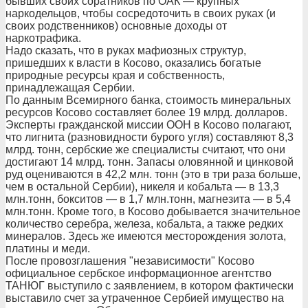
бывших своих соратников по ОАК — крупных
наркодельцов, чтобы сосредоточить в своих руках (и
своих родственников) основные доходы от
наркотрафика.
Надо сказать, что в руках мафиозных структур,
пришедших к власти в Косово, оказались богатые
природные ресурсы края и собственность,
принадлежащая Сербии.
По данным Всемирного банка, стоимость минеральных
ресурсов Косово составляет более 19 млрд. долларов.
Эксперты гражданской миссии ООН в Косово полагают,
что лигнита (разновидности бурого угля) составляют 8,3
млрд. тонн, сербские же специалисты считают, что они
достигают 14 млрд. тонн. Запасы оловянной и цинковой
руд оцениваются в 42,2 млн. тонн (это в три раза больше,
чем в остальной Сербии), никеля и кобальта — в 13,3
млн.тонн, бокситов — в 1,7 млн.тонн, магнезита — в 5,4
млн.тонн. Кроме того, в Косово добывается значительное
количество серебра, железа, кобальта, а также редких
минералов. Здесь же имеются месторождения золота,
платины и меди.
После провозглашения "независимости" Косово
официальное сербское информационное агентство
ТАНЮГ выступило с заявлением, в котором фактически
выставило счет за утраченное Сербией имущество на