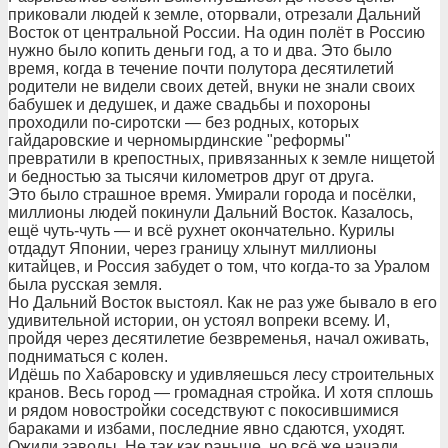
приковали людей к земле, оторвали, отрезали Дальний
Восток от центральной России. На один полёт в Россию
нужно было копить деньги год, а то и два. Это было
время, когда в течение почти полутора десятилетий
родители не видели своих детей, внуки не знали своих
бабушек и дедушек, и даже свадьбы и похороны
проходили по-сиротски — без родных, которых
гайдаровские и черномырдинские "реформы"
превратили в крепостных, привязанных к земле нищетой
и бедностью за тысячи километров друг от друга.
Это было страшное время. Умирали города и посёлки,
миллионы людей покинули Дальний Восток. Казалось,
ещё чуть-чуть — и всё рухнет окончательно. Курилы
отдадут Японии, через границу хлынут миллионы
китайцев, и Россия забудет о том, что когда-то за Уралом
была русская земля.
Но Дальний Восток выстоял. Как не раз уже бывало в его
удивительной истории, он устоял вопреки всему. И,
пройдя через десятилетие безвременья, начал оживать,
подниматься с колен.
Идёшь по Хабаровску и удивляешься лесу строительных
кранов. Весь город — громадная стройка. И хотя сплошь
и рядом новостройки соседствуют с покосившимися
бараками и избами, последние явно сдаются, уходят.
Ожили заводы. Не так как раньше, но всё же начали