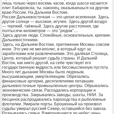
лишь только через восемь часов, когда шасси касаются
плит Хабаровска, ты, наконец, оказываешься на другом
краю России. На Дальнем Востоке.
Россия Дальневосточная — это целая вселенная. Здесь
другое солнце — высокое, жгучее. Здесь другой воздух
— терпкий, таёжный. Здесь другие расстояния, где
полтысячи километров — это "рядом"…
Здесь другие люди. Спокойные, основательные, крепкие.
Дальневосточники.
Здесь, на Дальнем Востоке, притяжение Москвы совсем
иное. Это уже не мегаполис, в который едут за
заработками или развлечениями. Это далёкая Столица,
Центр, который решает судьбу страны. И Дальний
Восток, как никто другой, на себе чувствует его
государственную мудрость или бессмысленную пустоту.
Много лет дыхание Москвы было ледяным,
высушивающим, умертвляющим. Обрезались
финансовые артерии, десятилетиями питавшие
дальневосточные промышленные центры. Обрывались
экономические связи. Распадались корпорации и
производства. Закрывались заводы, шахты, НИИ. За
бесценок распродавались пароходства и рыболовные
флотилии. Умирали порты. Брошенный на произвол
судьбы умирал русский Север, оставшийся без завоза.
Разрывались семьи. Взметнувшиеся до небес цены