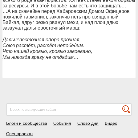
всякого рода авантюристов. XXI век станет веком борьбы
за ресурсы. И в этой борьбе нам есть что защищать…
…А на скамейке перед Хабаровским Домом Офицеров
пожилой гармонист, закончив петь про священный
Байкал, вдруг резко рванул мехи, и над площадью
зазвучал дальневосточный марш:
Дальневосточная опора прочная,
Союз растёт, растёт непобедим.
Что нашей кровью, кровью завоевано,
Мы никогда врагу не отдадим…
Блоги и сообщества
События
Слово дня
Видео
Спецпроекты