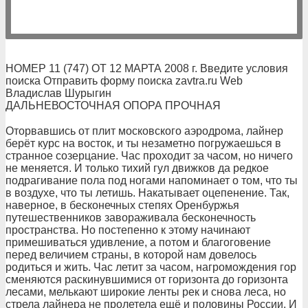
НОМЕР 11 (747) ОТ 12 МАРТА 2008 г. Введите условия
поиска Отправить форму поиска zavtra.ru Web
Владислав Шурыгин
ДАЛЬНЕВОСТОЧНАЯ ОПОРА ПРОЧНАЯ
Оторвавшись от плит московского аэродрома, лайнер
берёт курс на восток, и ты незаметно погружаешься в
странное созерцание. Час проходит за часом, но ничего
не меняется. И только тихий гул движков да редкое
подрагивание пола под ногами напоминает о том, что ты
в воздухе, что ты летишь. Накатывает оцепенение. Так,
наверное, в бесконечных степях Оренбуржья
путешественников завораживала бесконечность
пространства. Но постепенно к этому начинают
примешиваться удивление, а потом и благоговение
перед величием страны, в которой нам довелось
родиться и жить. Час летит за часом, нагромождения гор
сменяются раскинувшимися от горизонта до горизонта
лесами, мелькают широкие ленты рек и снова леса, но
стрела лайнера не пролетела ещё и половины России. И