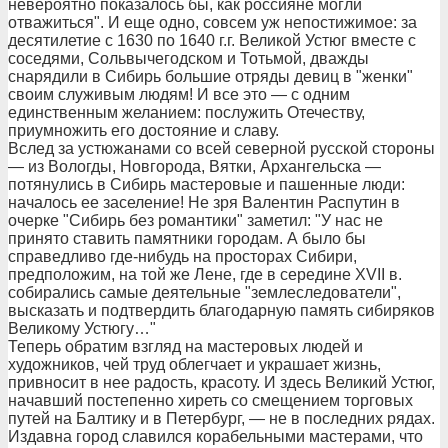
невероятно показалось бы, как россияне могли
отважиться". И еще одно, совсем уж непостижимое: за
десятилетие с 1630 по 1640 г.г. Великой Устюг вместе с
соседями, Сольвычегодском и Тотьмой, дважды
снарядили в Сибирь большие отряды девиц в "женки"
своим служивым людям! И все это — с одним
единственным желанием: послужить Отечеству,
приумножить его достояние и славу.
Вслед за устюжанами со всей северной русской стороны
— из Вологды, Новгорода, Вятки, Архангельска —
потянулись в Сибирь мастеровые и пашенные люди:
началось ее заселение! Не зря Валентин Распутин в
очерке "Сибирь без романтики" заметил: "У нас не
принято ставить памятники городам. А было бы
справедливо где-нибудь на просторах Сибири,
предположим, на той же Лене, где в середине XVII в.
собирались самые деятельные "землеследователи",
высказать и подтвердить благодарную память сибиряков
Великому Устюгу…"
Теперь обратим взгляд на мастеровых людей и
художников, чей труд облегчает и украшает жизнь,
привносит в нее радость, красоту. И здесь Великий Устюг,
начавший постепенно хиреть со смещением торговых
путей на Балтику и в Петербург, — не в последних рядах.
Издавна город славился корабельными мастерами, что