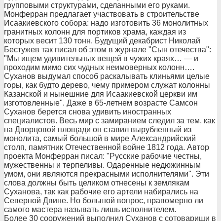
групповыми структурами, сделанными его руками.
Монферран предлагает участвовать в строительстве
Исаакиевского собора: надо изготовить 36 монолитных
гранитных колонн для портиков храма, каждая из
которых весит 130 тонн. Будущий декабрист Николай
Бестужев так писал об этом в журнале "Сын отечества":
"Мы ищем удивительных вещей в чужих краях… — и
проходим мимо сих чудных неимоверных колонн….
Суханов выдумал способ раскалывать клиньями целые
горы, как будто дерево, чему примером служат колонны
Казанской и нынешние для Исаакиевской церкви им
изготовленные". Даже в 65-летнем возрасте Самсон
Суханов берется снова удивить иностранных
специалистов. Весь мир с замиранием следил за тем, как
на Дворцовой площади он ставил вырубленный из
монолита, самый большой в мире Александрийский
столп, памятник Отечественной войне 1812 года. Автор
проекта Монферран писал: "Русские рабочие честны,
мужественны и терпеливы. Одаренные недюжинным
умом, они являются прекрасными исполнителями". Эти
слова должны быть целиком отнесены к землякам
Суханова, так как рабочие его артели набирались на
Северной Двине. Но большой вопрос, правомерно ли
самого мастера называть лишь исполнителем.
Более 30 сооружений выполнил Суханов с сотоварищи в