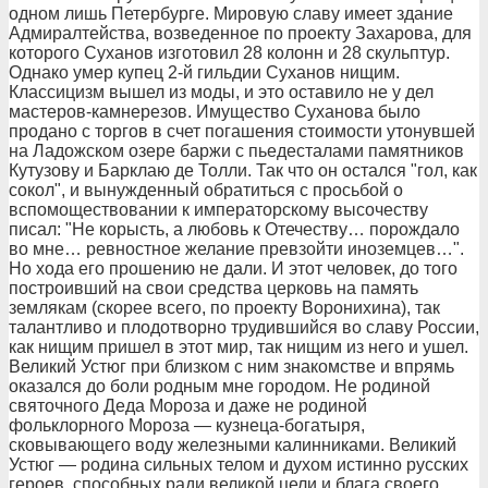
одном лишь Петербурге. Мировую славу имеет здание
Адмиралтейства, возведенное по проекту Захарова, для
которого Суханов изготовил 28 колонн и 28 скульптур.
Однако умер купец 2-й гильдии Суханов нищим.
Классицизм вышел из моды, и это оставило не у дел
мастеров-камнерезов. Имущество Суханова было
продано с торгов в счет погашения стоимости утонувшей
на Ладожском озере баржи с пьедесталами памятников
Кутузову и Барклаю де Толли. Так что он остался "гол, как
сокол", и вынужденный обратиться с просьбой о
вспомоществовании к императорскому высочеству
писал: "Не корысть, а любовь к Отечеству… порождало
во мне… ревностное желание превзойти иноземцев…".
Но хода его прошению не дали. И этот человек, до того
построивший на свои средства церковь на память
землякам (скорее всего, по проекту Воронихина), так
талантливо и плодотворно трудившийся во славу России,
как нищим пришел в этот мир, так нищим из него и ушел.
Великий Устюг при близком с ним знакомстве и впрямь
оказался до боли родным мне городом. Не родиной
святочного Деда Мороза и даже не родиной
фольклорного Мороза — кузнеца-богатыря,
сковывающего воду железными калинниками. Великий
Устюг — родина сильных телом и духом истинно русских
героев, способных ради великой цели и блага своего