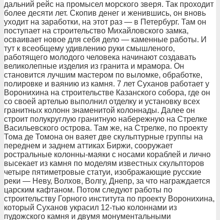
дальний рейс на промысел морского зверя. Так проходит
более десяти лет. Скопив денег и женившись, он вновь
уходит на заработки, на этот раз — в Петербург. Там он
поступает на строительство Михайловского замка,
осваивает новое для себя дело — каменные работы. И
тут к всеобщему удивлению руки смышленого,
работящего молодого человека начинают создавать
великолепные изделия из гранита и мрамора. Он
становится лучшим мастером по выломке, обработке,
полировке и ваянию из камня. 7 лет Суханов работает у
Воронихина на строительстве Казанского собора, где он
со своей артелью выполнил отделку и установку всех
гранитных колонн знаменитой колоннады. Далее он
строит полукруглую гранитную набережную на Стрелке
Васильевского острова. Там же, на Стрелке, по проекту
Тома де Томона он ваяет две скульптурные группы на
переднем и заднем аттиках Биржи, сооружает
ростральные колонны-маяки с носами кораблей и лично
высекает из камня по моделям известных скульпторов
четыре пятиметровые статуи, изображающие русские
реки — Неву, Волхов, Волгу, Днепр, за что награждается
царским кафтаном. Потом следуют работы по
строительству Горного института по проекту Воронихина,
который Суханов украсил 12-тью колоннами из
пудожского камня и двумя монументальными