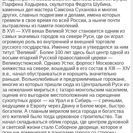
Парфена Ходырева, скульптора Федота Шубина,
каменных дел мастера Самсона Суханова и многих
других, славных подвигами и делами, имена которых
гремели в свое время по всей России, а нынче почти
вытравлены из памяти поколений.
В XVI — XVII веках Великой Устюг становится одним из
самых значимых городов на севере Руси, где он играл
огромную роль во внутренней и внешней торговле
русского государства. Именно тогда и утвердился за ним
титул "Великий". Более 100 лет здесь был центр одной из
восьми епархий Русской православной церкви —
Великоустюжской. Однако Устюг, форпост Московского
княжества на севере, вошедший в его состав в XIII — XIV
в.в., начал обустраиваться и хорошеть значительно
раньше. Вольнолюбивые и предприимчивые горожане,
многие из которых пришли сюда из Центральной Руси из-
за нежелания мириться с татаро-монгольским насилием,
оценив его выгодное местоположение на скрещении
сухопутных дорог — на Урал и в Сибирь — с речными,
ведущими в Европу через Двину и Белое море, быстро
богатели. А главным мерилом веса города и богатства
его жителей было тогда церковное строительство. Так
начал складываться облик города, где центром духовной
и светской жизни стало Соборное дворище, которое и
поныне доминирует в панораме города со стороны