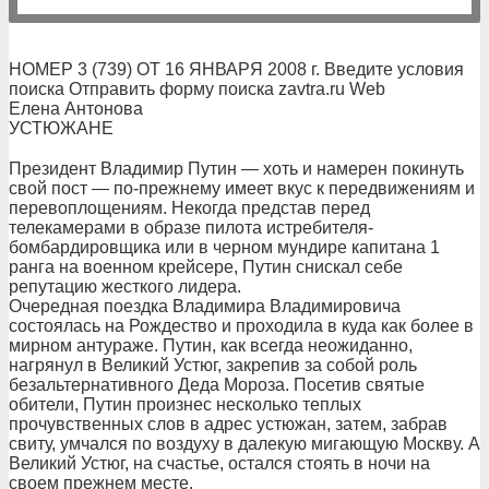
НОМЕР 3 (739) ОТ 16 ЯНВАРЯ 2008 г. Введите условия
поиска Отправить форму поиска zavtra.ru Web
Елена Антонова
УСТЮЖАНЕ
Президент Владимир Путин — хоть и намерен покинуть
свой пост — по-прежнему имеет вкус к передвижениям и
перевоплощениям. Некогда представ перед
телекамерами в образе пилота истребителя-
бомбардировщика или в черном мундире капитана 1
ранга на военном крейсере, Путин снискал себе
репутацию жесткого лидера.
Очередная поездка Владимира Владимировича
состоялась на Рождество и проходила в куда как более в
мирном антураже. Путин, как всегда неожиданно,
нагрянул в Великий Устюг, закрепив за собой роль
безальтернативного Деда Мороза. Посетив святые
обители, Путин произнес несколько теплых
прочувственных слов в адрес устюжан, затем, забрав
свиту, умчался по воздуху в далекую мигающую Москву. А
Великий Устюг, на счастье, остался стоять в ночи на
своем прежнем месте.