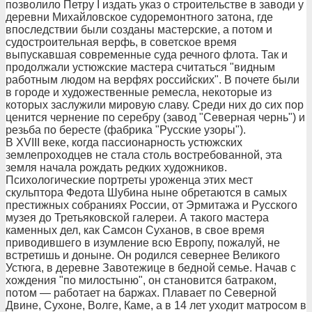
позволило Петру I издать указ о строительстве в заводи у
деревни Михайловское судоремонтного затона, где
впоследствии были созданы мастерские, а потом и
судостроительная верфь, в советское время
выпускавшая современные суда речного флота. Так и
продолжали устюжские мастера считаться "видным
работным людом на верфях российских". В почете были
в городе и художественные ремесла, некоторые из
которых заслужили мировую славу. Среди них до сих пор
ценится чернение по серебру (завод "Северная чернь") и
резьба по бересте (фабрика "Русские узоры").
В XVIII веке, когда пассионарность устюжских
землепроходцев не стала столь востребованной, эта
земля начала рождать редких художников.
Психологические портреты уроженца этих мест
скульптора Федота Шубина ныне обретаются в самых
престижных собраниях России, от Эрмитажа и Русского
музея до Третьяковской галереи. А такого мастера
каменных дел, как Самсон Суханов, в свое время
приводившего в изумление всю Европу, пожалуй, не
встретишь и доныне. Он родился севернее Великого
Устюга, в деревне Завотежице в бедной семье. Начав с
хождения "по милостыню", он становится батраком,
потом — работает на баржах. Плавает по Северной
Двине, Сухоне, Волге, Каме, а в 14 лет уходит матросом в