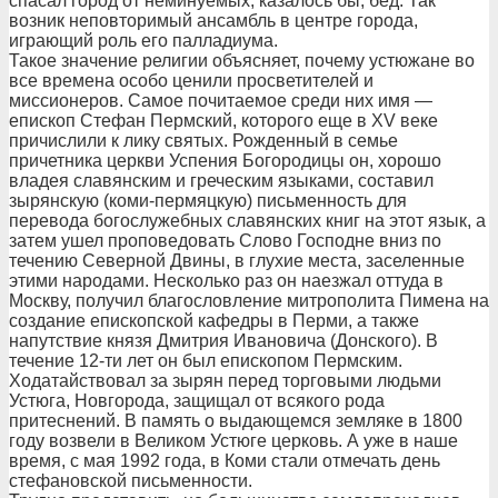
спасал город от неминуемых, казалось бы, бед. Так
возник неповторимый ансамбль в центре города,
играющий роль его палладиума.
Такое значение религии объясняет, почему устюжане во
все времена особо ценили просветителей и
миссионеров. Самое почитаемое среди них имя —
епископ Стефан Пермский, которого еще в XV веке
причислили к лику святых. Рожденный в семье
причетника церкви Успения Богородицы он, хорошо
владея славянским и греческим языками, составил
зырянскую (коми-пермяцкую) письменность для
перевода богослужебных славянских книг на этот язык, а
затем ушел проповедовать Слово Господне вниз по
течению Северной Двины, в глухие места, заселенные
этими народами. Несколько раз он наезжал оттуда в
Москву, получил благословление митрополита Пимена на
создание епископской кафедры в Перми, а также
напутствие князя Дмитрия Ивановича (Донского). В
течение 12-ти лет он был епископом Пермским.
Ходатайствовал за зырян перед торговыми людьми
Устюга, Новгорода, защищал от всякого рода
притеснений. В память о выдающемся земляке в 1800
году возвели в Великом Устюге церковь. А уже в наше
время, с мая 1992 года, в Коми стали отмечать день
стефановской письменности.