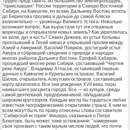
Трудно представить, но большинство землепроходцев,
"приискавших" России территории в Северо-Восточной
Сибири, на Камчатке, по всему Дальнему Востоку вплоть
до Берингова пролива и дальше до самой Аляски
включительно — уроженцы Великого Устюга. Невольно
возникает вопрос. Как вырастали тут эти отважные
мореходы и открыватели новых земель? Как укреплялась
их воля, дух и кость? Семен Дежнев, из устья Колымы
проплывший в Тихий океан и открывший пролив между
Азией и Америкой. Василий Поярков, достигший устья
Амура и собравший сведения о природе и народах
многих районов Дальнего Востока. Ерофей Хабаров,
прошедший многие реки Сибири, составивший "Чертеж
реке Амуру". Владимир Атласов, оставивший первые
данные о Камчатке и Курильских островах. Василий
Шилов, открыватель Алеутских островов, составивший
карту архипелага. Все они рождения XVII века, поры
наивысшего расцвета города. Все — из купцов, среды
самой деятельной, предприимчивой, обладавшей
широким кругозором. Каждым могла бы гордиться любая
известная географическими открытиями страна. К ним ко
всем могут быть по праву отнесены слова составителя
"Сибирской истории" Фишера, сказанные о Петре
Бекетове, быть может, тоже устюжанине: "намерение
свое произвел с таким малым числом людей, что почти