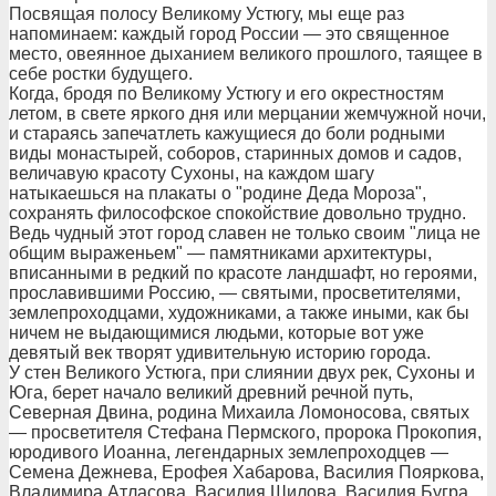
Посвящая полосу Великому Устюгу, мы еще раз
напоминаем: каждый город России — это священное
место, овеянное дыханием великого прошлого, таящее в
себе ростки будущего.
Когда, бродя по Великому Устюгу и его окрестностям
летом, в свете яркого дня или мерцании жемчужной ночи,
и стараясь запечатлеть кажущиеся до боли родными
виды монастырей, соборов, старинных домов и садов,
величавую красоту Сухоны, на каждом шагу
натыкаешься на плакаты о "родине Деда Мороза",
сохранять философское спокойствие довольно трудно.
Ведь чудный этот город славен не только своим "лица не
общим выраженьем" — памятниками архитектуры,
вписанными в редкий по красоте ландшафт, но героями,
прославившими Россию, — святыми, просветителями,
землепроходцами, художниками, а также иными, как бы
ничем не выдающимися людьми, которые вот уже
девятый век творят удивительную историю города.
У стен Великого Устюга, при слиянии двух рек, Сухоны и
Юга, берет начало великий древний речной путь,
Северная Двина, родина Михаила Ломоносова, святых
— просветителя Стефана Пермского, пророка Прокопия,
юродивого Иоанна, легендарных землепроходцев —
Семена Дежнева, Ерофея Хабарова, Василия Пояркова,
Владимира Атласова, Василия Шилова, Василия Бугра,