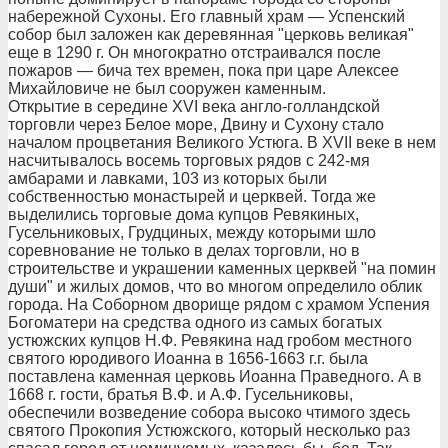
набережной Сухоны. Его главный храм — Успенский
собор был заложен как деревянная "церковь великая"
еще в 1290 г. Он многократно отстраивался после
пожаров — бича тех времен, пока при царе Алексее
Михайловиче не был сооружен каменным.
Открытие в середине XVI века англо-голландской
торговли через Белое море, Двину и Сухону стало
началом процветания Великого Устюга. В XVII веке в нем
насчитывалось восемь торговых рядов с 242-мя
амбарами и лавками, 103 из которых были
собственностью монастырей и церквей. Тогда же
выделились торговые дома купцов Ревякиных,
Гусельниковых, Грудциных, между которыми шло
соревнование не только в делах торговли, но в
строительстве и украшении каменных церквей "на помин
души" и жилых домов, что во многом определило облик
города. На Соборном дворище рядом с храмом Успения
Богоматери на средства одного из самых богатых
устюжских купцов Н.Ф. Ревякина над гробом местного
святого юродивого Иоанна в 1656-1663 г.г. была
поставлена каменная церковь Иоанна Праведного. А в
1668 г. гости, братья В.Ф. и А.Ф. Гусельниковы,
обеспечили возведение собора высоко чтимого здесь
святого Прокопия Устюжского, который несколько раз