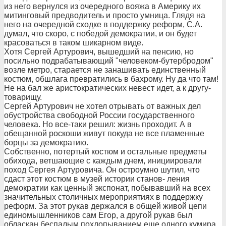
из него вернулся из очередного вояжа в Америку их
митинговый предводитель и просто умница. Глядя на
него на очередной сходке в поддержку реформ, С.А.
думал, что скоро, с победой демократии, и он будет
красоваться в таком шикарном виде.
Хотя Сергей Артурович, вышедший на пенсию, но
посильно подрабатывающий "человеком-бутербродом"
возле метро, старается не занашивать единственный
костюм, обшлага превратились в бахрому. Ну да что там!
Не на бал же аристократических невест идет, а к другу-
товарищу.
Сергей Артурович не хотел отрывать от важных дел
обустройства свободной России государственного
человека. Но все-таки решил: жизнь проходит. А в
обещанной роскоши живут покуда не все пламенные
борцы за демократию.
Собственно, потертый костюм и остальные предметы
обихода, ветшающие с каждым днем, инициировали
поход Сергея Артуровича. Он остроумно шутил, что
сдаст этот костюм в музей истории станов- ления
демократии как ценный экспонат, побывавший на всех
значительных столичных мероприятиях в поддержку
реформ. За этот рукав держался в общей живой цепи
единомышленников сам Егор, а другой рукав был
обласкан беспалым похлопыванием еще одного кумира,