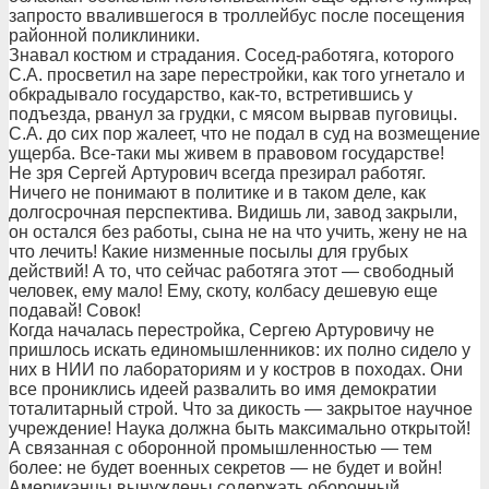
запросто ввалившегося в троллейбус после посещения
районной поликлиники.
Знавал костюм и страдания. Сосед-работяга, которого
С.А. просветил на заре перестройки, как того угнетало и
обкрадывало государство, как-то, встретившись у
подъезда, рванул за грудки, с мясом вырвав пуговицы.
С.А. до сих пор жалеет, что не подал в суд на возмещение
ущерба. Все-таки мы живем в правовом государстве!
Не зря Сергей Артурович всегда презирал работяг.
Ничего не понимают в политике и в таком деле, как
долгосрочная перспектива. Видишь ли, завод закрыли,
он остался без работы, сына не на что учить, жену не на
что лечить! Какие низменные посылы для грубых
действий! А то, что сейчас работяга этот — свободный
человек, ему мало! Ему, скоту, колбасу дешевую еще
подавай! Совок!
Когда началась перестройка, Сергею Артуровичу не
пришлось искать единомышленников: их полно сидело у
них в НИИ по лабораториям и у костров в походах. Они
все прониклись идеей развалить во имя демократии
тоталитарный строй. Что за дикость — закрытое научное
учреждение! Наука должна быть максимально открытой!
А связанная с оборонной промышленностью — тем
более: не будет военных секретов — не будет и войн!
Американцы вынуждены содержать оборонный