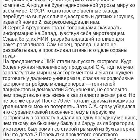
комплекс. А когда не будет единственной угрозы миру во
всём мире, СССР, то штатовские военные заводы
перейдут на выпуск спичек, кастрюль и детских игрушек,
изделий номер 2, как рекомендовали нам.
И Сергей Артурович стал с товарищами скачивать
информацию на Запад, чувствуя себя миротворцем.
Слава богу, их НИИ, разрабатывавший топливо для
ракет, развалился. Сам борец, правда, ничего не
разрабатывал, а просиживал штаны в отделе охраны
труда.
На предприятиях НИИ стали выпускать кастрюли. Куда
более нужная человечеству продукция! С.А. год получал
зарплату этим мирным ассортиментом и был вынужден
торговать у дальнего универмага, спасая миролюбивые
кастрюли от рейдов милиционеров — гонителей
пацифистов и демократии Это, конечно, не совсем то,
чем представлялась жизнь в капиталистическом раю. Но
не все же сразу! После 70 лет тоталитаризма и кошмара
уравниловки можно потерпеть. Зато С.А. сразу убедился,
что с уравниловкой покончено: ему в первую же
кастрюльную зарплату выдали на одну посудину меньше,
чем такому же бьющему баклуши барду из лаборатории,
у которого был роман со старой грымзой из бухгалтерии.
Но что делать? Пережитки проклятого советского