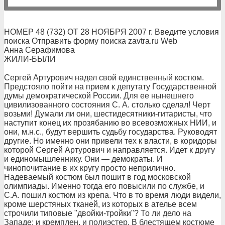
НОМЕР 48 (732) ОТ 28 НОЯБРЯ 2007 г. Введите условия
поиска Отправить форму поиска zavtra.ru Web
Анна Серафимова
ЖИЛИ-БЫЛИ
Сергей Артурович надел свой единственный костюм.
Предстояло пойти на прием к депутату Государственной
думы демократической России. Для ее нынешнего
цивилизованного состояния С. А. столько сделал! Черт
возьми! Думали ли они, шестидесятники-гитаристы, что
наступит конец их прозябанию во всевозможных НИИ, и
они, м.н.с., будут вершить судьбу государства. Руководят
другие. Но именно они привели тех к власти, в коридоры
которой Сергей Артурович и направляется. Идет к другу
и единомышленнику. Они — демократы. И
чинопочитание в их кругу просто неприлично.
Надеваемый костюм был пошит в год московской
олимпиады. Именно тогда его повысили по службе, и
С.А. пошил костюм из крепа. Что в то время люди видели,
кроме шерстяных тканей, из которых в ателье всем
строчили типовые "двойки-тройки"? То ли дело на
Западе: и кремплен, и полиэстер. В блестящем костюме