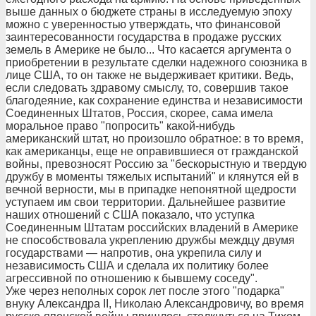
выше данных о бюджете страны в исследуемую эпоху
можно с уверенностью утверждать, что финансовой
заинтересованности государства в продаже русских
земель в Америке не было... Что касается аргумента о
приобретении в результате сделки надежного союзника в
лице США, то он также не выдерживает критики. Ведь,
если следовать здравому смыслу, то, совершив такое
благодеяние, как сохранение единства и независимости
Соединенных Штатов, Россия, скорее, сама имела
моральное право "попросить" какой-нибудь
американский штат, но произошло обратное: в то время,
как американцы, еще не оправившиеся от гражданской
войны, превозносят Россию за "бескорыстную и твердую
дружбу в моменты тяжелых испытаний" и клянутся ей в
вечной верности, мы в припадке непонятной щедрости
уступаем им свои территории. Дальнейшее развитие
наших отношений с США показало, что уступка
Соединенным Штатам российских владений в Америке
не способствовала укреплению дружбы междцу двумя
государствами — напротив, она укрепила силу и
независимость США и сделала их политику более
агрессивной по отношению к бывшему соседу".
Уже через неполных сорок лет после этого "подарка"
внуку Александра II, Николаю Александровичу, во время