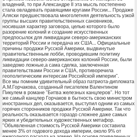
владений, то при Александре II эта мысль постепенно
стала овладевать правящими кругами России... Продаже
Аляски предшествовала многолетняя деятельность узкой
группы высших правительственных сановников,
носившая характер заговора, целью которого было
разорение колоний и создание искусственных
предпосылок для ликвидации северо-американских
территорий России и передача их США... Официальные
причины продажи Русской Америки, выдвинутые
правительственным лобби, проводившим политику
ликвидации северо-американских колоний России, были
заведомо ложные,а сама сделка, заключенная
правительствами России и США, противоречила
геополитическим интересам Российской империи".
Все мы помним удивительный образ патриота-дипломата
А.М.Горчакова, созданный писателем Валентином
Пикулем в романе "Битва железных канцлеров". Но тот
же самый канцлер Горчаков в бытность свою министром
иностранных дел, оказывается, выступил одним из самых
горячих сторонников продажи Русской Америки. Так что
реальность оказывается гораздо сложнее даже самых
ярких и убедительных художественных метафор.
"Объявленная стоимость Русской Америки составила
менее 3% от годового дохода империи, около 9% от
ежегодного расхода на армию. На основе приведенных