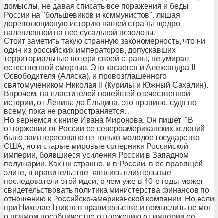
домыслы, не давая списать все поражения и беды
России на "большевиков и коммунистов", лишая
дореволюционую историю нашей страны щедро
налепленной на нее сусальной позолоты.
Стоит заметить такую странную закономерность, что ни
один из российских императоров, допускавших
территориальные потери своей страны, не умирал
естественной смертью. Это касается и Александра II
Освободителя (Аляска), и провозглашенного
святомучеником Николая II (Курилы и Южный Сахалин).
Впрочем, на властителей новейшей отечественной
истории, от Ленина до Ельцина, это правило, судя по
всему, пока не распространяется...
Но вернемся к книге Ивана Миронова. Он пишет: "В
отторжении от России ее североамериканских колоний
было заинтересовано не только молодое государство
США, но и старые мировые соперники Российской
империи, боявшиеся усиления России в Западном
полушарии. Как ни странно, и в России, в ее правящей
элите, в правительстве нашлись влиятельные
последователи этой идеи, о чем уже в 40-е годы может
свидетельствовать политика министерства финансов по
отношению к Российско-американской компании. Но если
при Николае I никто в правительстве и помыслить не мог
о прямом пособничестве отторжению от империи ее