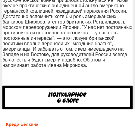
русско-японской войны пришлось столкнуться на Тихом
океане практически с объединенной англо-американо-
германской коалицией, жаждавшей поражения России.
Достаточно вспомнить хотя бы роль американских
банкиров Шиффов, агентов британских Ротшильдов, в
морском перевооружении Японии. "У нас нет постоянных
противников и постоянных союзников — у нас есть
постоянные интересы", — этот лозунг британской
политики вполне переняли их "младшие братья",
американцы. И забывать о том, с кем имеешь дело на
Западе и на Востоке, для руководителей России всегда
было, есть и будет смерти подобно. Об этом и
напоминает работа Ивана Миронова.
Кредо Белкина