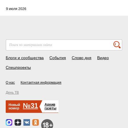
9 июля 2026
Блоги и сообщества
События
Слово дня
Видео
Спецпроекты
О нас
Контактная информация
День ТВ
№31
Архив
Новый
номер
газеты