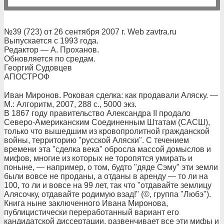
№39 (723) от 26 сентября 2007 г. Web zavtra.ru
Выпускается с 1993 года.
Редактор — А. Проханов.
Обновляется по средам.
Георгий Судовцев
АПОСТРОФ
Иван Миронов. Роковая сделка: как продавали Аляску. —
М.: Алгоритм, 2007, 288 с., 5000 экз.
В 1867 году правительство Александра II продало
Северо-Американским Соединенным Штатам (САСШ),
только что вышедшим из кровопролитной гражданской
войны, территорию "русской Аляски". С течением
времени эта "сделка века" обросла массой домыслов и
мифов, многие из которых не торопятся умирать и
поныне, — например, о том, будто "дяде Сэму" эти земли
были вовсе не проданы, а отданы в аренду — то ли на
100, то ли и вовсе на 99 лет, так что "отдавайте землицу
Алясочку, отдавайте родимую взад!" (©, группа "Любэ").
Книга ныне заключенного Ивана Миронова,
публицистически переработанный вариант его
кандидатской диссертации, развенчивает все эти мифы и