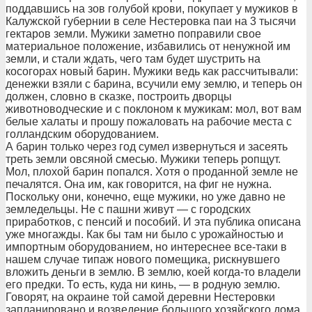
поддавшись на зов голубой крови, покупает у мужиков в
Калужской губернии в селе Нестеровка паи на 3 тысячи
гектаров земли. Мужики заметно поправили свое
материальное положение, избавились от ненужной им
земли, и стали ждать, чего там будет шустрить на
косогорах новый барин. Мужики ведь как рассчитывали:
денежки взяли с барина, всучили ему землю, и теперь он
должен, словно в сказке, построить дворцы
животноводческие и с поклоном к мужикам: мол, вот вам
белые халаты и прошу пожаловать на рабочие места с
голландским оборудованием.
А барин только через год сумел извернуться и засеять
треть земли овсяной смесью. Мужики теперь ропщут.
Мол, плохой барин попался. Хотя о проданной земле не
печалятся. Она им, как говорится, на фиг не нужна.
Поскольку они, конечно, еще мужики, но уже давно не
земледельцы. Не с пашни живут — с городских
приработков, с пенсий и пособий. И эта публика описана
уже многажды. Как бы там ни было с урожайностью и
импортным оборудованием, но интереснее все-таки в
нашем случае типаж нового помещика, рискнувшего
вложить деньги в землю. В землю, коей когда-то владели
его предки. То есть, куда ни кинь, — в родную землю.
Говорят, на окраине той самой деревни Нестеровки
запланировано и возведение большого хозяйского дома.