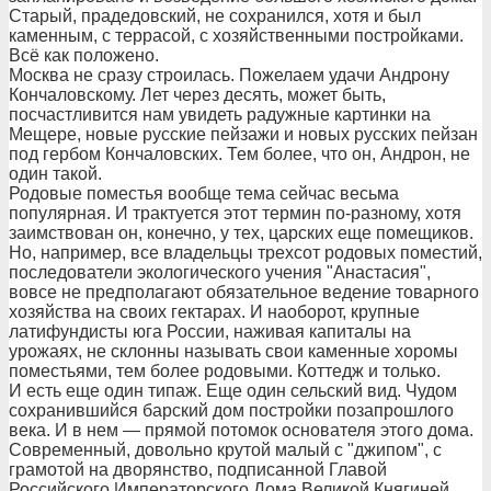
Старый, прадедовский, не сохранился, хотя и был
каменным, с террасой, с хозяйственными постройками.
Всё как положено.
Москва не сразу строилась. Пожелаем удачи Андрону
Кончаловскому. Лет через десять, может быть,
посчастливится нам увидеть радужные картинки на
Мещере, новые русские пейзажи и новых русских пейзан
под гербом Кончаловских. Тем более, что он, Андрон, не
один такой.
Родовые поместья вообще тема сейчас весьма
популярная. И трактуется этот термин по-разному, хотя
заимствован он, конечно, у тех, царских еще помещиков.
Но, например, все владельцы трехсот родовых поместий,
последователи экологического учения "Анастасия",
вовсе не предполагают обязательное ведение товарного
хозяйства на своих гектарах. И наоборот, крупные
латифундисты юга России, наживая капиталы на
урожаях, не склонны называть свои каменные хоромы
поместьями, тем более родовыми. Коттедж и только.
И есть еще один типаж. Еще один сельский вид. Чудом
сохранившийся барский дом постройки позапрошлого
века. И в нем — прямой потомок основателя этого дома.
Современный, довольно крутой малый с "джипом", с
грамотой на дворянство, подписанной Главой
Российского Императорского Дома Великой Княгиней