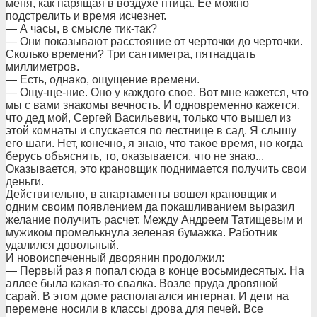
меня, как парящая в воздухе птица. Ее можно
подстрелить и время исчезнет.
— А часы, в смысле тик-так?
— Они показывают расстояние от черточки до черточки.
Сколько времени? Три сантиметра, пятнадцать
миллиметров.
— Есть, однако, ощущение времени.
— Ощу-ще-ние. Оно у каждого свое. Вот мне кажется, что
мы с вами знакомы вечность. И одновременно кажется,
что дед мой, Сергей Васильевич, только что вышел из
этой комнаты и спускается по лестнице в сад. Я слышу
его шаги. Нет, конечно, я знаю, что такое время, но когда
берусь объяснять, то, оказывается, что не знаю...
Оказывается, это крановщик поднимается получить свои
деньги.
Действительно, в апартаменты вошел крановщик и
одним своим появлением да покашливанием выразил
желание получить расчет. Между Андреем Татищевым и
мужиком промелькнула зеленая бумажка. Работник
удалился довольный.
И новоиспеченный дворянин продолжил:
— Первый раз я попал сюда в конце восьмидесятых. На
аллее была какая-то свалка. Возле пруда дровяной
сарай. В этом доме располагался интернат. И дети на
перемене носили в классы дрова для печей. Все