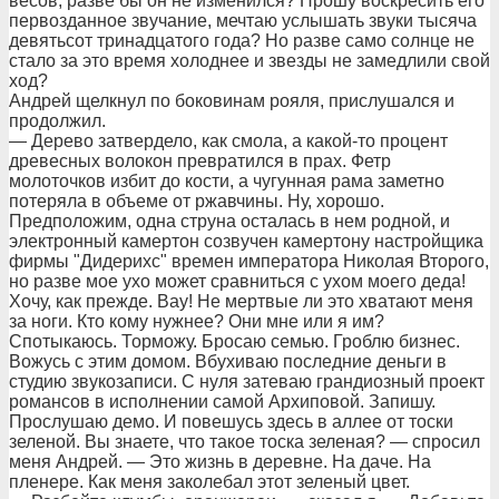
весов, разве бы он не изменился? Прошу воскресить его
первозданное звучание, мечтаю услышать звуки тысяча
девятьсот тринадцатого года? Но разве само солнце не
стало за это время холоднее и звезды не замедлили свой
ход?
Андрей щелкнул по боковинам рояля, прислушался и
продолжил.
— Дерево затвердело, как смола, а какой-то процент
древесных волокон превратился в прах. Фетр
молоточков избит до кости, а чугунная рама заметно
потеряла в объеме от ржавчины. Ну, хорошо.
Предположим, одна струна осталась в нем родной, и
электронный камертон созвучен камертону настройщика
фирмы "Дидерихс" времен императора Николая Второго,
но разве мое ухо может сравниться с ухом моего деда!
Хочу, как прежде. Вау! Не мертвые ли это хватают меня
за ноги. Кто кому нужнее? Они мне или я им?
Спотыкаюсь. Торможу. Бросаю семью. Гроблю бизнес.
Вожусь с этим домом. Вбухиваю последние деньги в
студию звукозаписи. С нуля затеваю грандиозный проект
романсов в исполнении самой Архиповой. Запишу.
Прослушаю демо. И повешусь здесь в аллее от тоски
зеленой. Вы знаете, что такое тоска зеленая? — спросил
меня Андрей. — Это жизнь в деревне. На даче. На
пленере. Как меня заколебал этот зеленый цвет.