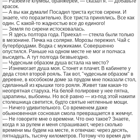
— Разбейте клумбы, оранжереи, — сказал я. — Добавьте
красок.
— А вы как думали! Посадил триста кустов сирени. И
знаете, что поразительно. Все триста принялись. Все как
один. С какой-то жадностью все до единого!
— Земля по сирени истосковалась.
— Я здесь полтора года. Приехал — стекла были только
в мезонине. Печка на солярке. Морозы пережил. Чай с
бутербродами. Водка с мужиками. Совершенно
опустился. Раньше на одном месте не мог и полчаса
высидеть. А тут полгода безвыездно.
— Чудесным образом душа встала на место?
— Изнемогает душа моя. Стонет и плачет. В кабинете у
деда стоял второй рояль. Так вот, "чудесным образом" в
деревне, в кособоком доме за прудом мне показали стол,
сделанный из крышки того рояля. Живет там какая-то
неопрятная старуха. На белой полировке у нее пятна,
царапины, выбоины. Но всё равно — из-под этой накипи
столешница светится, будто святые нетленные мощи.
— Ничего удивительного. Со временем даже
обыкновенная сосновая смола превращается в жемчуг.
— Не говорите мне о времени. Что оно такое? Знаете,
когда я за рулем и меня спрашивают, через сколько
времени мы будем на месте, я отвечаю: через десять,
пятнадцать, тысячу километров. Потому что время для