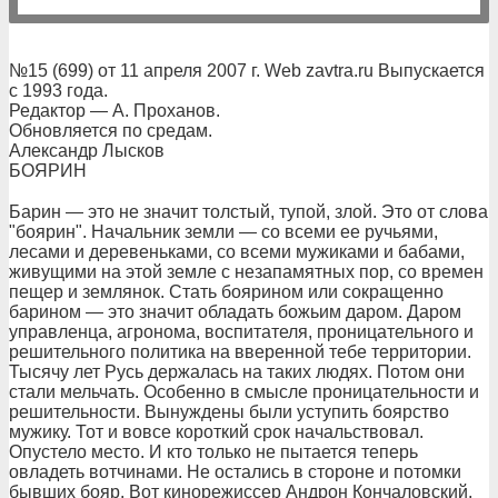
№15 (699) от 11 апреля 2007 г. Web zavtra.ru Выпускается
с 1993 года.
Редактор — А. Проханов.
Обновляется по средам.
Александр Лысков
БОЯРИН
Барин — это не значит толстый, тупой, злой. Это от слова
"боярин". Начальник земли — со всеми ее ручьями,
лесами и деревеньками, со всеми мужиками и бабами,
живущими на этой земле с незапамятных пор, со времен
пещер и землянок. Стать боярином или сокращенно
барином — это значит обладать божьим даром. Даром
управленца, агронома, воспитателя, проницательного и
решительного политика на вверенной тебе территории.
Тысячу лет Русь держалась на таких людях. Потом они
стали мельчать. Особенно в смысле проницательности и
решительности. Вынуждены были уступить боярство
мужику. Тот и вовсе короткий срок начальствовал.
Опустело место. И кто только не пытается теперь
овладеть вотчинами. Не остались в стороне и потомки
бывших бояр. Вот кинорежиссер Андрон Кончаловский,