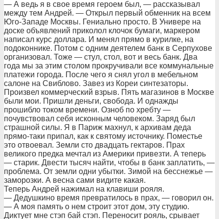
— А ведь я в свое время героем был, — рассказывал
между тем Андрей. — Открыл первый обменник на всем
Юго-Западе Москвы. Гениально просто. В Универе на
доске объявлений приколол клочок бумаги, маркером
написал курс доллара. И менял прямо в курилке, на
подоконнике. Потом с одним деятелем банк в Серпухове
организовал. Тоже — стул, стол, вот и весь банк. Два
года мы за этим столом прокручивали все коммунальные
платежи города. После чего я снял угол в мебельном
салоне на Свиблово. Завез из Кореи синтезаторы.
Произвел коммерческий взрыв. Пять магазинов в Москве
были мои. Пришли деньги, свобода. И однажды
прошибло током времени. Озноб по хребту —
почувствовал себя исконным человеком. Заряд был
страшной силы. Я в Париж махнул, к архивам деда
прямо-таки припал, как к святому источнику. Поместье
это отвоевал. Земли сто двадцать гектаров. Прах
великого предка мечтал из Америки привезти. А теперь
— старик. Двести тысяч найти, чтобы в банк заплатить, —
проблема. От земли одни убытки. Зимой на бесснежье —
заморозки. А весна сами видите какая.
Теперь Андрей нажимал на клавиши рояля.
— Дедушкино время превратилось в прах, — говорил он.
— А моя память о нем строит этот дом, эту студию.
Диктует мне стэп бай стэп. Переносит рояль, срывает