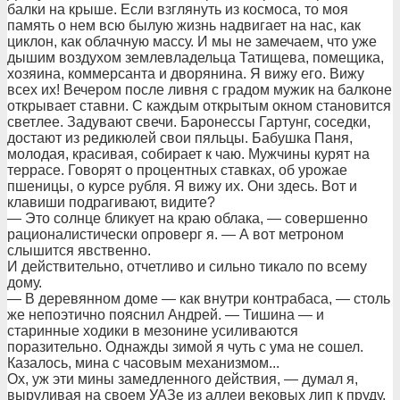
балки на крыше. Если взглянуть из космоса, то моя
память о нем всю былую жизнь надвигает на нас, как
циклон, как облачную массу. И мы не замечаем, что уже
дышим воздухом землевладельца Татищева, помещика,
хозяина, коммерсанта и дворянина. Я вижу его. Вижу
всех их! Вечером после ливня с градом мужик на балконе
открывает ставни. С каждым открытым окном становится
светлее. Задувают свечи. Баронессы Гартунг, соседки,
достают из редикюлей свои пяльцы. Бабушка Паня,
молодая, красивая, собирает к чаю. Мужчины курят на
террасе. Говорят о процентных ставках, об урожае
пшеницы, о курсе рубля. Я вижу их. Они здесь. Вот и
клавиши подрагивают, видите?
— Это солнце бликует на краю облака, — совершенно
рационалистически опроверг я. — А вот метроном
слышится явственно.
И действительно, отчетливо и сильно тикало по всему
дому.
— В деревянном доме — как внутри контрабаса, — столь
же непоэтично пояснил Андрей. — Тишина — и
старинные ходики в мезонине усиливаются
поразительно. Однажды зимой я чуть с ума не сошел.
Казалось, мина с часовым механизмом...
Ох, уж эти мины замедленного действия, — думал я,
выруливая на своем УАЗе из аллеи вековых лип к пруду,