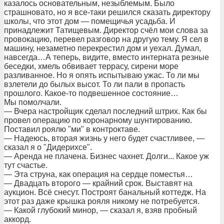
казалось основательным, незыблемым. Было
страшновато, но я все-таки решился сказать директору
школы, что этот дом — помещичья усадьба. И
принадлежит Татищевым. Директор счёл мои слова за
провокацию, перевел разговор на другую тему. Я сел в
машину, незаметно перекрестил дом и уехал. Думал,
навсегда…А теперь, видите, вместо интерната резные
беседки, хмель обвивает террасу, сирени море
разливанное. Но я опять испытываю ужас. То ли мы
взлетели до былых высот. То ли пали в пропасть
прошлого. Какое-то подвешенное состояние…
Мы помолчали.
— Вчера настройщик сделал последний штрих. Как бы
провел операцию по коронарному шунтированию.
Поставил роялю "ми" в контроктаве.
— Надеюсь, вторая жизнь у него будет счастливее, —
сказал я о "Дидерихсе".
— Аренда не плачена. Бизнес чахнет. Долги... Какое уж
тут счастье.
— Эта струна, как операция на сердце поместья…
— Двадцать второго — крайний срок. Выставят на
аукцион. Всё снесут. Построят банальный коттедж. На
этот раз даже крышка рояля никому не потребуется.
— Какой глубокий минор, — сказал я, взяв пробный
аккорд.