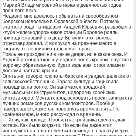
Марией Владимировной в начале девяностых годов
прошлого века.
Недавно мне довелось побывать на своеобразном
боярском новоселье в Орловской области. Потомок
знатного рода Татищевых, Андрей Юрьевич, раздобыл в
клубе железнодорожников станции Боровое рояль,
принадлежавший его деду. Выкупил этот рояль,
отреставрировал. И водрузил на прежнее место в
гостиную с лепниной старых мастеров.
Рояль не проходил ни в какие двери, ни в какие окна. И
Андрей разобрал крышу, поднял рояль краном, опустил в
воронку, образованную, будто взрывом, стропилами и
досками настила крыши.
Опять же, говорю, хлопоты барские я увидел, далекие от
сельскохозяйственных. Зараза культуры зациклила
помещика на рояле. Он занимался продажей
музыкальных инструментов, недорогих корейских
синтезаторов. Мечтал спродюсировать проект записи ста
лучших романсов русских композиторов. Вообще,
намеревался, кажется, повернуть время вспять. По
крайней мере, много рассуждал о времени.
— Хочу, как прежде. Просил настройщика сделать, как
встарь. Как было когда-то. Но если бы даже этот
инструмент на эти сто лет был помещен в палату мер и