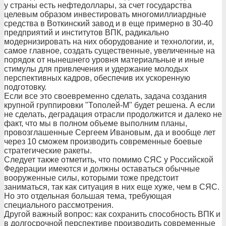
у страны есть нефтедоллары, за счет государства
целевым образом инвестировать многомиллиардные
средства в Воткинский завод и в еще примерно в 30-40
предприятий и институтов ВПК, радикально
модернизировать на них оборудование и технологии, и,
самое главное, создать существенные, увеличенные на
порядок от нынешнего уровня материальные и иные
стимулы для привлечения и удержание молодых
перспективных кадров, обеспечив их ускоренную
подготовку.
Если все это своевременно сделать, задача создания
крупной группировки "Тополей-М" будет решена. А если
не сделать, деградация отрасли продолжится и далеко не
факт, что мы в полном объеме выполним планы,
провозглашенные Сергеем Ивановым, да и вообще лет
через 10 сможем производить современные боевые
стратегические ракеты.
Следует также отметить, что помимо СЯС у Российской
Федерации имеются и должны оставаться обычные
вооруженные силы, которыми тоже предстоит
заниматься, так как ситуация в них еще хуже, чем в СЯС.
Но это отдельная большая тема, требующая
специального рассмотрения.
Другой важный вопрос: как сохранить способность ВПК и
в долгосрочной перспективе производить современные