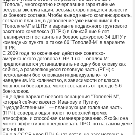
"Тополь", многократно исчерпавшие гарантийные
ресурсы эксплуатации, весьма скоро придется вывести
из боевого состава. Чтобы вывод как-то компенсировать,
согласно планам, в дополнение уже имеющимся 45
"Тополям-М" в ШПУ и варианте подвижного грунтового
ракетного комплекса (ПГРК) в ближайшие 9 лет
планируется поставить на боевое дежурство 34 ШПУ и
командных пункта, а также 66 "Тополей-М" в варианте
ПГРК.
С 2009 года по окончании действия советско-
американского договора СНВ-1 на "Тополях-М"
предполагается устанавливать не одну боеголовку как
сейчас, а разделяющуюся головную часть (РГЧ) с
несколькими боеголовками индивидуально- го
наведения. Их количество, в зависимости от класса
мощности боезаряда, может составить от трех до 5-6
боеголовок.
Еще один вариант боевого оснащения "Тополей-М",
который сейчас кажется Иванову и Путину
"чудодейственным", — планирующая головная часть
(ПГЧ), совершающая полет по верхней кромке
атмосферы и способная к маневрированию. Якобы она
может эффективно преодолевать ПРО, но на самом деле
это не так.
Еще в СССР идея ПГЧ была детально рассмотрена и