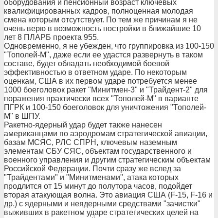
оборудования и пенсионный возраст ключевых
квалифицированных кадров, полноценная молодая
смена которым отсутствует. По тем же причинам я не
очень верю в возможность постройки в ближайшие 10
лет 8 ПЛАРБ проекта 955.
Одновременно, я не убежден, что группировка из 100-150
"Тополей-М", даже если ее удастся развернуть в таком
составе, будет обладать необходимой боевой
эффективностью в ответном ударе. По некоторым
оценкам, США в их первом ударе потребуется менее
1000 боеголовок ракет "Минитмен-3" и "Трайдент-2" для
поражения практически всех "Тополей-М" в варианте
ПГРК и 100-150 боеголовок для уничтожения "Тополей-
М" в ШПУ.
Ракетно-ядерный удар будет также нанесен
американцами по аэродромам стратегической авиации,
базам МСЯС, РЛС СПРН, ключевым наземным
элементам СБУ СЯС, объектам государственного и
военного управления и другим стратегическим объектам
Российской Федерации. Почти сразу же вслед за
"Трайдентами" и "Минитменами", атака которых
продлится от 15 минут до полутора часов, подойдет
вторая атакующая волна. Это авиация США (F-15, F-16 и
др.) с ядерными и неядерными средствами "зачистки"
выживших в ракетном ударе стратегических целей на