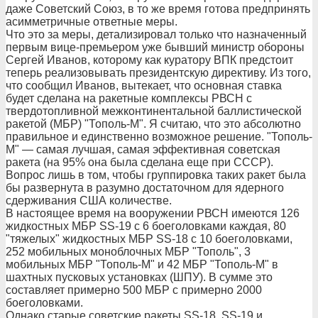
даже Советский Союз, в то же время готова предпринять
асимметричные ответные меры.
Что это за меры, детализировал только что назначенный
первым вице-премьером уже бывший министр обороны
Сергей Иванов, которому как куратору ВПК предстоит
теперь реализовывать президентскую директиву. Из того,
что сообщил Иванов, вытекает, что основная ставка
будет сделана на ракетные комплексы РВСН с
твердотопливной межконтинентальной баллистической
ракетой (МБР) "Тополь-М". Я считаю, что это абсолютно
правильное и единственно возможное решение. "Тополь-
М" — самая лучшая, самая эффективная советская
ракета (на 95% она была сделана еще при СССР).
Вопрос лишь в том, чтобы группировка таких ракет была
бы развернута в разумно достаточном для ядерного
сдерживания США количестве.
В настоящее время на вооружении РВСН имеются 126
жидкостных МБР SS-19 с 6 боеголовками каждая, 80
"тяжелых" жидкостных МБР SS-18 с 10 боеголовками,
252 мобильных моноблочных МБР "Тополь", 3
мобильных МБР "Тополь-М" и 42 МБР "Тополь-М" в
шахтных пусковых установках (ШПУ). В сумме это
составляет примерно 500 МБР с примерно 2000
боеголовками.
Однако старые советские ракеты SS-18, SS-19 и