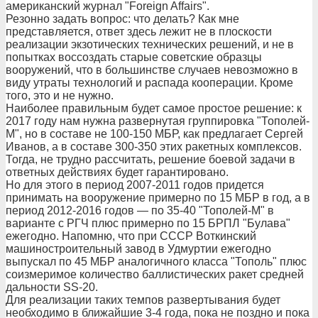
американский журнал "Foreign Affairs".
Резонно задать вопрос: что делать? Как мне
представляется, ответ здесь лежит не в плоскости
реализации экзотических технических решений, и не в
попытках воссоздать старые советские образцы
вооружений, что в большинстве случаев невозможно в
виду утраты технологий и распада кооперации. Кроме
того, это и не нужно.
Наиболее правильным будет самое простое решение: к
2017 году нам нужна развернутая группировка "Тополей-
М", но в составе не 100-150 МБР, как предлагает Сергей
Иванов, а в составе 300-350 этих ракетных комплексов.
Тогда, не трудно рассчитать, решение боевой задачи в
ответных действиях будет гарантировано.
Но для этого в период 2007-2011 годов придется
принимать на вооружение примерно по 15 МБР в год, а в
период 2012-2016 годов — по 35-40 "Тополей-М" в
варианте с РГЧ плюс примерно по 15 БРПЛ "Булава"
ежегодно. Напомню, что при СССР Воткинский
машиностроительный завод в Удмуртии ежегодно
выпускал по 45 МБР аналогичного класса "Тополь" плюс
соизмеримое количество баллистических ракет средней
дальности SS-20.
Для реализации таких темпов развертывания будет
необходимо в ближайшие 3-4 года, пока не поздно и пока