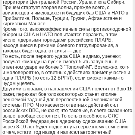
территории Центральной России, Урала и юга Сибири.
Причем стартует вторая волна, прежде всего, с
авианосцев и имеющихся и будущих баз США и НАТО в
Прибалтике, Польше, Турции, Грузии, Афганистане и
киргизском Манасе.
Кроме того, высокоэффективные силы противолодочной
обороны США и НАТО попытаются поразить, в том
числе, ядерными торпедами российские ПЛАРБ,
находящиеся в режиме боевого патрулирования, а
таковых будет одна, от силы — две.
То есть, после первого удара США, видимо, уцелеют,
получат команду на пуск и смогут быть запушены в
ответном ударе не более 3 "Тополей-М". Возможно, хотя
и маловероятно, в ответных действиях примет участие и
одна ПЛАРБ (то есть 12 БРПЛ), если сможет каким-то
чудом уцелеть.
Другими словами, в направлении США полетят от 3 до 16
ракет, перехват боеголовок которых станет вполне
решаемой задачей для перспективной американской
системы ПРО. Что касается ответных действий сил
российских ВВС, не факт, что таковые, в свете сказанного
выше, вообще состоятся. То есть способность СЯС
Российской Федерации к ядерному сдерживанию США
через 8-10 лет будет подвергнута серьезному сомнению,
о чем, кстати, год назад и написал авторитетный