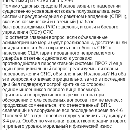
крылатыми ракетами типа Х-555.
Помимо ударных средств Иванов заявил о намерении
существенно усовершенствовать полуразвалившиеся
системы предупреждения о ракетном нападении (СПРН),
включая космический и наземный (на базе
быстровозводимых РЛС) эшелоны, и связи и боевого
управления (СБУ) СЯС.
Но остается главный вопрос: если объявленные
асимметричные меры будут реализованы, достаточны ли
они для того, чтобы сохранить способность СЯС к
нанесению США гарантированного неприемлемого
ущерба в ответных действиях в условиях
противодействия перспективной системы ПРО? И еще
один принципиальный вопрос: реализуемы ли планы
перевооружения СЯС, объявленные Ивановым? На оба
эти вопроса я отвечаю отрицательно, за что в последние
дни был подвергнут острой критике со стороны
единомышленников первого вице-премьера.
Признавая непродуктивность резкого тона при
обсуждении столь серьезных вопросов, тем не менее, я
продолжаю сомневаться, что отечественный ВПК,
сдававший на вооружение все последнее время по 4-6
"Тополей-М" в год, способен вдруг увеличить эту цифру в
3-4 раза. Особенно учитывая развал кооперации второго
и третьего уровня, моральный и физический износ