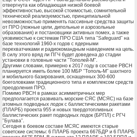
отвергнута как обладающая низкой боевой
эффективностью, высокой стоимостью, сомнительной
технической реализуемостью, принципиальной
невозможностью применять пассивные средства защиты
от ПРО (ложные цели, дипольные и аэрозольные
образования) и постановщики активных помех, а также
уязвимостью к системам ПРО США типа "Safeguard" на
базе технологий 1960-х годов с ядерными
перехватчиками и радиокомандным наведением на цель.
В силу этого вряд ли ПГЧ будет доведена до стадии
установки в головные части "Тополей-М".
Другими словами, примерно к 2017 году в составе РВСН
планируется иметь более 100 МБР "Тополь-М" шахтного
и мобильного базирования, оснащенных 300-600
боеголовками традиционного типа и комплексом средств
преодоления ПРО.
Помимо РВСН в рамках асимметричных мер
предполагается развивать морские СЯС (МСЯС) на базе
атомных подводных лодок с баллистическими ракетами
(ПЛАРБ) проекта 955 и новых твердотопливных
баллистических ракет подводных лодок (БРПЛ) с РГЧ
"Булава".
Сегодня в боевом составе МСЯС имеются старые
советские системы: 6 ПЛАРБ проекта 667БДР и 6 ПЛАРБ