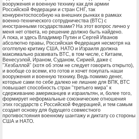
вооружения и военную технику как для армии
Российской Федерации и стран СНГ, так
конкурентоспособную на внешних рынках в рамках
военно-технического сотрудничества (ВТС) с
иностранными государствами? На этот вопрос лично у
меня нет ответа, но решение должно быть найдено.
А пока, и здесь Владимир Путин и Сергей Иванов
абсолютно правы, Российская Федерация несмотря на
оголтелую критику США, НАТО и Израиля должна
максимально развивать ВТС, в том числе, с Китаем,
Венесуэлой, Ираном, Суданом, Сирией, даже с
"Хезбаллой" (хотя об этом не следует говорить открыто),
и вообще со всеми, кто готов и хочет покупать наши
вооружения и военную технику. Ведь помимо денег,
которые сами по себе далеко не лишние для ВПК, ВТС
повышает способность стран "третьего мира" к
сдерживанию американцев и израильтян, и, более того,
формирует неформальные союзнические отношения
этих государств с Российской Федерацией, и тем самым
создает основу для будущего совместного
противостояния военному шантажу и диктату со стороны
США и НАТО.