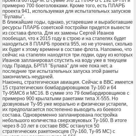
проекта 667БДРМ. В сумме это 12 ПЛАРБ с 192 БРПЛ и
примерно 700 боеголовками. Кроме того, есть ПЛАРБ
проекта 941, используемая для испытательных запусков
"Булавы".
В ближайшие годы, однако, устаревшие и выработавшие
ресурсы ПЛАРБ советской постройки придется вывести
из состава флота. Для их замены Сергей Иванов
пообещал, что к 2015 году в строю и на стапелях будет
находиться 8 ПЛАРБ проекта 955, но не уточнил, сколько
их будет к этому времени в составе флота. Напомню, что
сейчас на стапелях находятся три лодки, одну из которых
Иванов запланировал спустить на воду уже в текущем
году. Правда, БРПЛ "Булава" для нее пока нет, а
последние три испытательных запуска этой ракеты
закончились неудачей.
Наконец, стратегическая авиация. Сейчас в ВВС имеется
15 стратегических бомбардировщиков Ту-160 и 64
Ту-95МС6 и МС16. В сумме это 79 бомбардировщиков с
примерно 900 крылатыми ракетами типа Х-555. Но
дозвуковые Ту-95 уже морально и физически устарели,
их предполагается постепенно выводить из боевого
состава. Одновременно запланирована постройка
небольшого количества сверхзвуковых Ту-160. В итоге
через 8-10 лет в составе ВВС останутся 50
стратегических ракетоносцев (Ту-160, Ту-95 МС) с