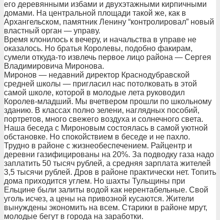
его деревянными избами и двухэтажными кирпичными
домами. На центральной площади такой же, как в
Архангельском, памятник Ленину “контролировал” новый
властный орган — управу.
Время клонилось к вечеру, и начальства в управе не
оказалось. Но братья Королевы, подобно факирам,
сумели откуда-то извлечь первое лицо района — Сергея
Владимировича Миронова.
Миронов — недавний директор Краснодубравской
средней школы — пригласил нас потолковать в этой
самой школе, которой в молодые лета руководил
Королев-младший. Мы вчетвером прошли по школьному
зданию. В классах полно зелени, наглядных пособий,
портретов, много свежего воздуха и солнечного света.
Наша беседа с Мироновым состоялась в самой уютной
обстановке. Но спокойствием в беседе и не пахло.
Трудно в районе с жизнеобеспечением. Райцентр и
деревни газифицированы на 20%. За подводку газа надо
заплатить 50 тысяч рублей, а средняя зарплата жителей
3,5 тысячи рублей. Дров в районе практически нет. Топить
дома приходится углем. Но шахты Тульщины при
Ельцине были залиты водой как нерентабельные. Свой
уголь исчез, а цены на привозной кусаются. Жители
вынуждены экономить на всем. Старики в районе мрут,
молодые бегут в города на заработки.