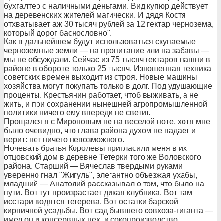
бухгалтер с наличными деньгами. Вид купюр действует
на деревенских жителей магически. И дядя Костя
отхватывает аж 30 тысяч рублей за 12 гектар чернозема,
который дорог баснословно".
Как в дальнейшем будут использоваться скупаемые
черноземные земли — на пропитание или на забавы —
мы не обсуждали. Сейчас из 75 тысяч гектаров пашни в
районе в обороте только 25 тысяч. Изношенная техника
советских времен выходит из строя. Новые машины
хозяйства могут покупать только в долг. Под удушающие
проценты. Крестьянин работает, чтоб выживать, а не
жить, и при сохранении нынешней агропромышленной
политики ничего ему впереди не светит.
Прощался я с Мироновым не на веселой ноте, хотя мне
было очевидно, что глава района духом не падает и
верит: нет ничего невозможного.
Ночевать братья Королевы пригласили меня в их
отцовский дом в деревне Тетерки того же Воловского
района. Старший — Вячеслав твердыми руками
уверенно гнал "Жигуль", элегантно объезжая ухабы,
младший — Анатолий рассказывал о том, что было на
пути. Вот тут произрастает дикая клубника. Вот там
исстари водятся тетерева. Вот остатки барской
кирпичной усадьбы. Вот сад бывшего совхоза-гиганта —
имел он и консервных цех, и сокопроизводство.