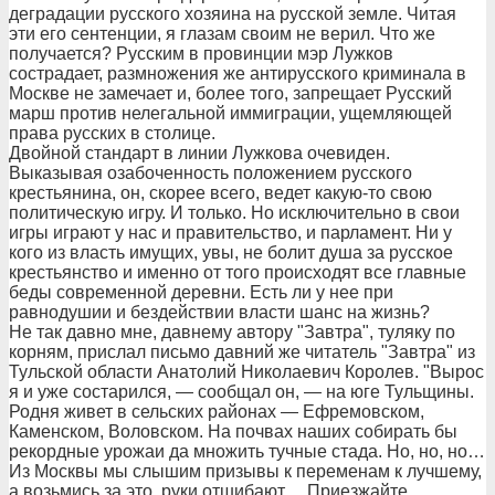
деградации русского хозяина на русской земле. Читая
эти его сентенции, я глазам своим не верил. Что же
получается? Русским в провинции мэр Лужков
сострадает, размножения же антирусского криминала в
Москве не замечает и, более того, запрещает Русский
марш против нелегальной иммиграции, ущемляющей
права русских в столице.
Двойной стандарт в линии Лужкова очевиден.
Выказывая озабоченность положением русского
крестьянина, он, скорее всего, ведет какую-то свою
политическую игру. И только. Но исключительно в свои
игры играют у нас и правительство, и парламент. Ни у
кого из власть имущих, увы, не болит душа за русское
крестьянство и именно от того происходят все главные
беды современной деревни. Есть ли у нее при
равнодушии и бездействии власти шанс на жизнь?
Не так давно мне, давнему автору "Завтра", туляку по
корням, прислал письмо давний же читатель "Завтра" из
Тульской области Анатолий Николаевич Королев. "Вырос
я и уже состарился, — сообщал он, — на юге Тульщины.
Родня живет в сельских районах — Ефремовском,
Каменском, Воловском. На почвах наших собирать бы
рекордные урожаи да множить тучные стада. Но, но, но…
Из Москвы мы слышим призывы к переменам к лучшему,
а возьмись за это, руки отшибают… Приезжайте