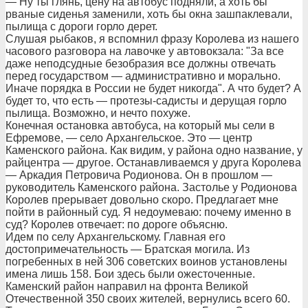
— Ну ты глянь, цену на автобус подняли, а хоть бы
рваные сиденья заменили, хоть бы окна зашпаклевали,
пылища с дороги горло дерет.
Слушая рыбаков, я вспомнил фразу Королева из нашего
часового разговора на лавочке у автовокзала: "За все
даже неподсудные безобразия все должны отвечать
перед государством — административно и морально.
Иначе порядка в России не будет никогда". А что будет? А
будет то, что есть — протезы-садисты и дерущая горло
пылища. Возможно, и нечто похуже.
Конечная остановка автобуса, на который мы сели в
Ефремове, — село Архангельское. Это — центр
Каменского района. Как видим, у района одно название, у
райцентра — другое. Останавливаемся у друга Королева
— Аркадия Петровича Родионова. Он в прошлом —
руководитель Каменского района. Застолье у Родионова
Королев прерывает довольно скоро. Предлагает мне
пойти в районный суд. Я недоумеваю: почему именно в
суд? Королев отвечает: по дороге объясню.
Идем по селу Архангельскому. Главная его
достопримечательность — Братская могила. Из
погребенных в ней 306 советских воинов установлены
имена лишь 158. Бои здесь были ожесточенные.
Каменский район направил на фронта Великой
Отечественной 350 своих жителей, вернулись всего 60.