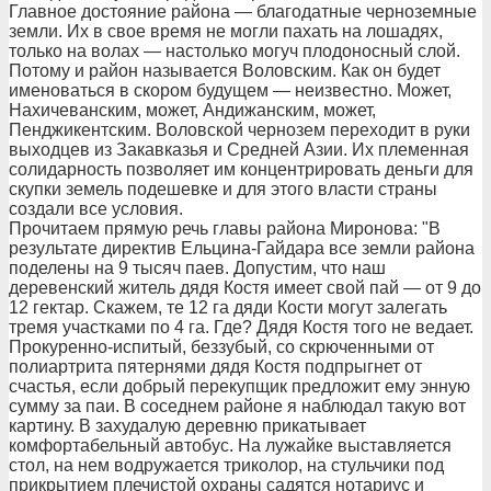
Главное достояние района — благодатные черноземные
земли. Их в свое время не могли пахать на лошадях,
только на волах — настолько могуч плодоносный слой.
Потому и район называется Воловским. Как он будет
именоваться в скором будущем — неизвестно. Может,
Нахичеванским, может, Андижанским, может,
Пенджикентским. Воловской чернозем переходит в руки
выходцев из Закавказья и Средней Азии. Их племенная
солидарность позволяет им концентрировать деньги для
скупки земель подешевке и для этого власти страны
создали все условия.
Прочитаем прямую речь главы района Миронова: "В
результате директив Ельцина-Гайдара все земли района
поделены на 9 тысяч паев. Допустим, что наш
деревенский житель дядя Костя имеет свой пай — от 9 до
12 гектар. Скажем, те 12 га дяди Кости могут залегать
тремя участками по 4 га. Где? Дядя Костя того не ведает.
Прокуренно-испитый, беззубый, со скрюченными от
полиартрита пятернями дядя Костя подпрыгнет от
счастья, если добрый перекупщик предложит ему энную
сумму за паи. В соседнем районе я наблюдал такую вот
картину. В захудалую деревню прикатывает
комфортабельный автобус. На лужайке выставляется
стол, на нем водружается триколор, на стульчики под
прикрытием плечистой охраны садятся нотариус и