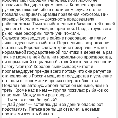
Королев был хорошим учителем, ибо плохого не
назначили бы директором школы. Королев хорошо
руководил школой, ибо в противном случае его не
позвали бы принять бразды правления колхозом. Пик
карьеры Королева — должность председателя
райисполкома. Тьма хозяйственных обязанностей ношей
для него была тяжелой, но приятной. Плоды трудов его
рыночные реформы почти уничтожили.
Сельхозпроизводство в районе подорвано, на плаву
лишь отдельные хозяйства. Перспективы возрождения
остальных Королев считает крайне призрачными: нет
нормальной государственной политики в деревне, а раз
так, не может в ней быть ни нормального производства,
ни нормальной социально-бытовой жизнедеятельности.
Газету "Завтра" Королев выписывает, читает и
пропагандирует прежде всего потому, что она ратует за
становление в России мощного государства и усиление
его роли в экономике и прочих сферах общества.
Подали наш автобус. Заполняется он меньше, чем на
треть. Кроме нас в нем — группа пожилых рыбаков со
снастями. Между ними разговоры:
— Ты чо все еще беззубый?
— Дай денег — вставлю. Да и за деньги опасно рот
подставлять. Петька вон тыщи отвалил, а новыми
протезами жевать больно.