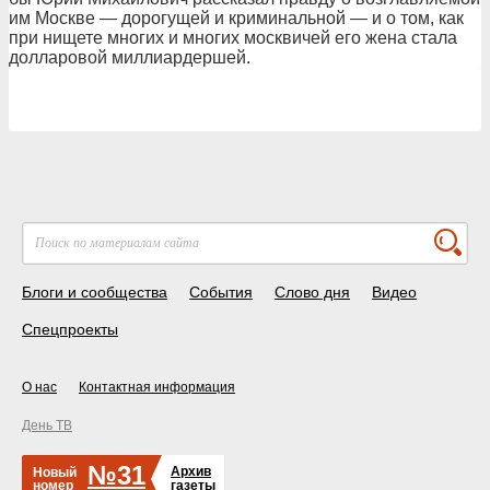
им Москве — дорогущей и криминальной — и о том, как
при нищете многих и многих москвичей его жена стала
долларовой миллиардершей.
Блоги и сообщества
События
Слово дня
Видео
Спецпроекты
О нас
Контактная информация
День ТВ
№31
Архив
Новый
номер
газеты