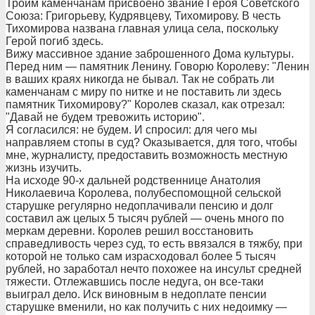
Троим каменчанам присвоено звание Героя Советского
Союза: Григорьеву, Кудрявцеву, Тихомирову. В честь
Тихомирова названа главная улица села, поскольку
Герой погиб здесь.
Вижу массивное здание заброшенного Дома культуры.
Перед ним — памятник Ленину. Говорю Королеву: "Ленин
в ваших краях никогда не бывал. Так не собрать ли
каменчанам с миру по нитке и не поставить ли здесь
памятник Тихомирову?" Королев сказал, как отрезал:
"Давай не будем тревожить историю".
Я согласился: не будем. И спросил: для чего мы
направляем стопы в суд? Оказывается, для того, чтобы
мне, журналисту, предоставить возможность местную
жизнь изучить.
На исходе 90-х дальней родственнице Анатолия
Николаевича Королева, полубеспомощной сельской
старушке регулярно недоплачивали пенсию и долг
составил аж целых 5 тысяч рублей — очень много по
меркам деревни. Королев решил восстановить
справедливость через суд, то есть ввязался в тяжбу, при
которой не только сам израсходовал более 5 тысяч
рублей, но заработал нечто похожее на инсульт средней
тяжести. Отлежавшись после недуга, он все-таки
выиграл дело. Иск виновным в недоплате пенсии
старушке вменили, но как получить с них недоимку —