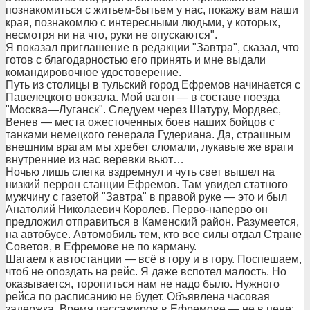
познакомиться с житьем-бытьем у нас, покажу вам наши
края, познакомлю с интересными людьми, у которых,
несмотря ни на что, руки не опускаются".
Я показал приглашение в редакции "Завтра", сказал, что
готов с благодарностью его принять и мне выдали
командировочное удостоверение.
Путь из столицы в тульский город Ефремов начинается с
Павелецкого вокзала. Мой вагон — в составе поезда
"Москва—Луганск". Следуем через Шатуру, Мордвес,
Венев — места ожесточенных боев наших бойцов с
танками немецкого генерала Гудериана. Да, страшным
внешним врагам мы хребет сломали, лукавые же враги
внутренние из нас веревки вьют…
Ночью лишь слегка вздремнул и чуть свет вышел на
низкий перрон станции Ефремов. Там увидел статного
мужчину с газетой "Завтра" в правой руке — это и был
Анатолий Николаевич Королев. Перво-наперво он
предложил отправиться в Каменский район. Разумеется,
на автобусе. Автомобиль тем, кто все силы отдал Стране
Советов, в Ефремове не по карману.
Шагаем к автостанции — всё в гору и в гору. Поспешаем,
чтоб не опоздать на рейс. Я даже вспотел малость. Но
оказывается, торопиться нам не надо было. Нужного
рейса по расписанию не будет. Объявлена часовая
задержка. Время пассажиров в Ефремове — не в цене: