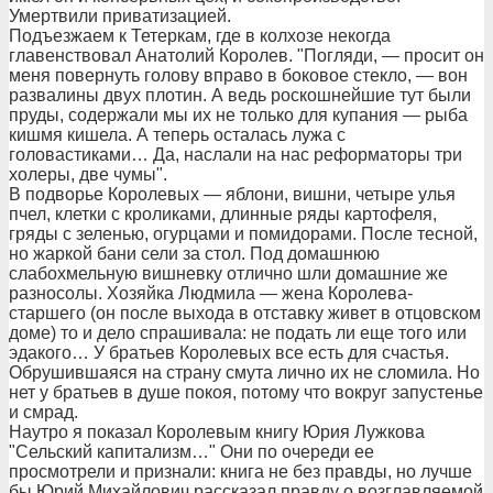
Умертвили приватизацией.
Подъезжаем к Тетеркам, где в колхозе некогда
главенствовал Анатолий Королев. "Погляди, — просит он
меня повернуть голову вправо в боковое стекло, — вон
развалины двух плотин. А ведь роскошнейшие тут были
пруды, содержали мы их не только для купания — рыба
кишмя кишела. А теперь осталась лужа с
головастиками… Да, наслали на нас реформаторы три
холеры, две чумы".
В подворье Королевых — яблони, вишни, четыре улья
пчел, клетки с кроликами, длинные ряды картофеля,
гряды с зеленью, огурцами и помидорами. После тесной,
но жаркой бани сели за стол. Под домашнюю
слабохмельную вишневку отлично шли домашние же
разносолы. Хозяйка Людмила — жена Королева-
старшего (он после выхода в отставку живет в отцовском
доме) то и дело спрашивала: не подать ли еще того или
эдакого… У братьев Королевых все есть для счастья.
Обрушившаяся на страну смута лично их не сломила. Но
нет у братьев в душе покоя, потому что вокруг запустенье
и смрад.
Наутро я показал Королевым книгу Юрия Лужкова
"Сельский капитализм…" Они по очереди ее
просмотрели и признали: книга не без правды, но лучше
бы Юрий Михайлович рассказал правду о возглавляемой