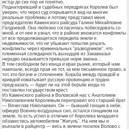
истцу до сих пор не понятно.
Поднаторевший в судебных передрягах Королев был
уверен, что через суд открывается вид на многие
реальные проблемы и потому представил меня
председателю Каменского райсуда Галине Михайловне
Голдоевой. Она любезно согласилась побеседовать со
мной, и от нее я узнал, что в районе множатся конфликты
от все продолжающегося передела земли и
недвижимости, что не убывают попытки решать
конфликты через криминальных "разводчиков", что
племенная солидарность выходцев из Закавказья
нередко оказывается превыше норм закона…
В том свободном без конца и края рынке, который нам
навязали, всегда прав не тот, за кем письменное право, а
тот, кто богаче и сплоченнее. Борьба между правдой и
кривдой изматывает русскую провинцию и трудно
предсказать — будет ли на этой борьбе когда-то
поставлен государством крест.
Из Каменского района в Воловской нас с Анатолием
Николаевичем Королевым переправил его старший брат
— Вячеслав Николаевич. Он — бывший гонщик в небе,
офицер Военно-воздушных сил, остался гонщиком на
земле, то есть успел в отличии от Королева младшего
обзавестись автомобилем "Жигуль". На нем мы и
въехали в райцентр — весь в зелени поселок Волово с