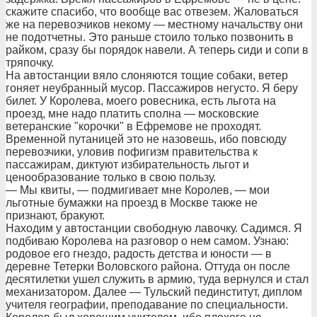
скажите спасибо, что вообще вас отвезем. Жаловаться
же на перевозчиков некому — местному начальству они
не подотчетны. Это раньше стоило только позвонить в
райком, сразу бы порядок навели. А теперь сиди и сопи в
тряпочку.
На автостанции вяло слоняются тощие собаки, ветер
гоняет неубранный мусор. Пассажиров негусто. Я беру
билет. У Королева, моего ровесника, есть льгота на
проезд, мне надо платить сполна — московские
ветеранские "корочки" в Ефремове не проходят.
Временной путаницей это не назовешь, ибо повсюду
перевозчики, уловив пофигизм правительства к
пассажирам, диктуют избирательность льгот и
ценообразование только в свою пользу.
— Мы квиты, — подмигивает мне Королев, — мои
льготные бумажки на проезд в Москве также не
признают, бракуют.
Находим у автостанции свободную лавочку. Садимся. Я
подбиваю Королева на разговор о нем самом. Узнаю:
родовое его гнездо, радость детства и юности — в
деревне Тетерки Воловского района. Оттуда он после
десятилетки ушел служить в армию, туда вернулся и стал
механизатором. Далее — Тульский пединститут, диплом
учителя географии, преподавание по специальности.