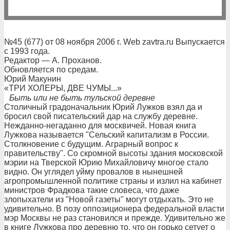
№45 (677) от 08 ноября 2006 г. Web zavtra.ru Выпускается
с 1993 года.
Редактор — А. Проханов.
Обновляется по средам.
Юрий Макунин
«ТРИ ХОЛЕРЫ, ДВЕ ЧУМЫ...»
Быть или не быть тульской деревне
Столичный градоначальник Юрий Лужков взял да и
бросил свой писательский дар на службу деревне.
Нежданно-негаданно для москвичей. Новая книга
Лужкова называется "Сельский капитализм в России.
Столкновение с будущим. Аграрный вопрос к
правительству". Со скромной высоты здания московской
мэрии на Тверской Юрию Михайловичу многое стало
видно. Он углядел уйму провалов в нынешней
агропромышленной политике страны и излил на кабинет
министров Фрадкова такие словеса, что даже
злопыхатели из "Новой газеты" могут отдыхать. Это не
удивительно. В позу оппозиционера федеральной власти
мэр Москвы не раз становился и прежде. Удивительно же
в книге Лужкова про деревню то, что он горько сетует о