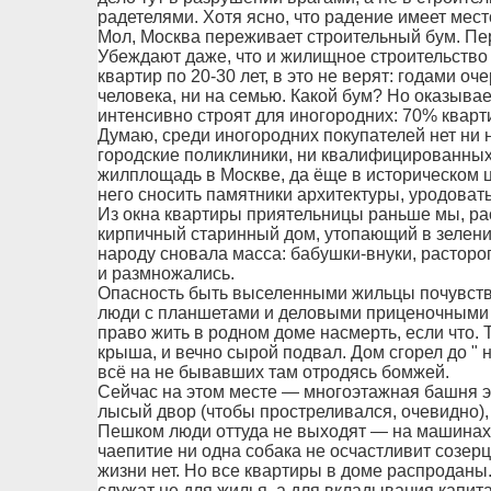
радетелями. Хотя ясно, что радение имеет место
Мол, Москва переживает строительный бум. Пе
Убеждают даже, что и жилищное строительство
квартир по 20-30 лет, в это не верят: годами оч
человека, ни на семью. Какой бум? Но оказывае
интенсивно строят для иногородних: 70% кварт
Думаю, среди иногородних покупателей нет ни н
городские поликлиники, ни квалифицированных 
жилплощадь в Москве, да ёще в историческом
него сносить памятники архитектуры, уродоват
Из окна квартиры приятельницы раньше мы, ра
кирпичный старинный дом, утопающий в зелени
народу сновала масса: бабушки-внуки, расторо
и размножались.
Опасность быть выселенными жильцы почувство
люди с планшетами и деловыми приценочными 
право жить в родном доме насмерть, если что. Т
крыша, и вечно сырой подвал. Дом сгорел до "
всё на не бывавших там отродясь бомжей.
Сейчас на этом месте — многоэтажная башня э
лысый двор (чтобы простреливался, очевидно), 
Пешком люди оттуда не выходят — на машинах 
чаепитие ни одна собака не осчастливит созерц
жизни нет. Но все квартиры в доме распроданы
служат не для жилья, а для вкладывания капита