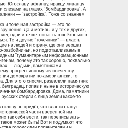
ю. Югославу, афганцу, иракцу, ливанцу
 и слезами на глазах "бомбардировка". А
запинки — "застройка". Тоже со знанием
ка и точечная застройка — это по
зрушение. Да и мотивы и у тех и других,
ет, одни и те же: попасть точнёхонько в
ся. Те и другие "точечники" — власть
ие на людей и страну, где они вершат
по-разбойничьи, но подготавливаемые
солидным "гуманитарным информационным
игенам, почему это так хорошо, похвально
ртвах — людьми, памятниками —
сему прогрессивному человечеству.
ения демократии по-американски, то
ка. Для этого снесли, развалили памятник
 белградец, попав и ныне в историческую
точечная бомбардировка. Дома, памятники
русских стёрли с лица земли какое-то
голову не придёт, что власти станут
исторической части вверенной им
но так себя вести, так переписывать-
такое может быть! Вот и подумают, что
льстве городскими попечителями и