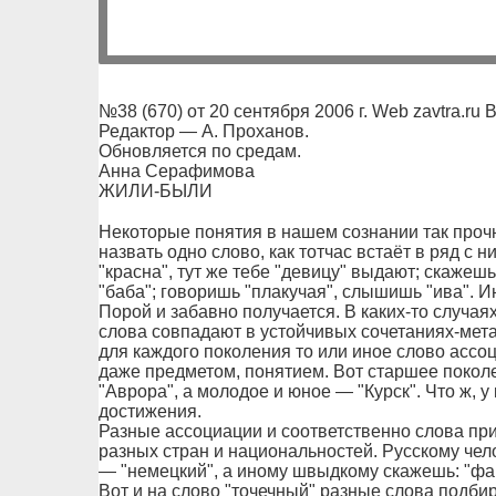
№38 (670) от 20 сентября 2006 г. Web zavtra.ru 
Редактор — А. Проханов.
Обновляется по средам.
Анна Серафимова
ЖИЛИ-БЫЛИ
Некоторые понятия в нашем сознании так прочн
назвать одно слово, как тотчас встаёт в ряд с 
"красна", тут же тебе "девицу" выдают; скажеш
"баба"; говоришь "плакучая", слышишь "ива". 
Порой и забавно получается. В каких-то случаях
слова совпадают в устойчивых сочетаниях-мета
для каждого поколения то или иное слово ассо
даже предметом, понятием. Вот старшее поколе
"Аврора", а молодое и юное — "Курск". Что ж, 
достижения.
Разные ассоциации и соответственно слова при
разных стран и национальностей. Русскому чел
— "немецкий", а иному швыдкому скажешь: "фаш
Вот и на слово "точечный" разные слова подбир