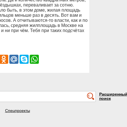
нёздышках, переваливает за сотню.
ало быть, в этом доме, жилая площадь
льцов меньше раз в десять. Вот вам и
ов. А отчитываются-то власти, как и по
лась, средняя жилплощадь в Москве на
 и ни при чём. Тебя при таких подсчётах
iber
Odnoklassniki
Mail.Ru
Skype
WhatsApp
Расширенны
поиск
Спецпроекты