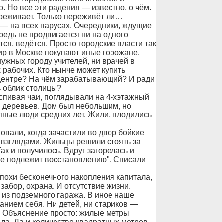
. Но все эти радения — известно, о чём.
реживает. Только переживёт ли…
 — на всех парусах. Очередники, ждущие
ередь не продвигается ни на одного
тся, ведётся. Просто городские власти так
ир в Москве покупают иные горожане.
ужных городу учителей, ни врачей в
рабочих. Кто нынче может купить
 центре? На чём зарабатывающий? И ради
ь облик столицы?
спивая чаи, поглядывали на 4-хэтажный
 деревьев. Дом был небольшим, но
пные люди средних лет. Жили, плодились
вали, когда зачастили во двор бойкие
взглядами. Жильцы решили стоять за
ак и получилось. Вдруг загорелась и
 не подлежит восстановлению". Списали
похи бесконечного накопления капитала,
забор, охрана. И отсутствие жизни.
из подземного гаража. В иное наше
анием себя. Ни детей, ни стариков —
. Объяснение просто: жилые метры
ла. Да и количество квадратных метров,