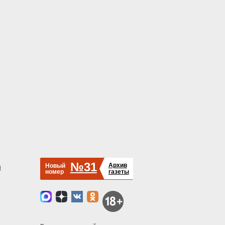
№31
Архив
Новый
й
номер
газеты