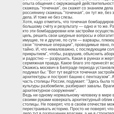
опыта общения с окружающей действительность
скажешь "точечная", он скажет со знанием дела
россиянину скажешь "точечная", он тут же, без 
дела. И тоже не без слезы.
Хотя, надо отметить, что точечная бомбардиров
большому счёту и результату — одно и то же. Ра
кто эти бомбардировки или застройки осуществля
цель, решить свои шкурные вопросы и обогатить
имущие, те и другие, по сути — варвары, плюющ
свои "точечные операции", проводимые явно, 
тайно. И, что немаловажно, с последующим 
прикрытием", чтобы, разрушив, объяснить абор
и радостно — разрушить. Какая в руинах и же
сермяжная правда. Какое благо это принесёт в
Окажись москвич в Белграде периода установл
подумал бы: "Вот тут ведётся точечная застрой
архитектуры и построят башню с пентхаузом". А
часть столицы России, подумает: "Здесь была 
культуры разбомбили, разбирают завалы. Враги 
архитектурное сооружение".
Ведь ни одному нормальному человеку в мире в 
своими руками коверкать архитектурный облик 
столицы. Не поверят, что в своём отечестве мож
перестраивать историю. Просто не поверят, что 
дело тут в разрушении врагами, а не в строите