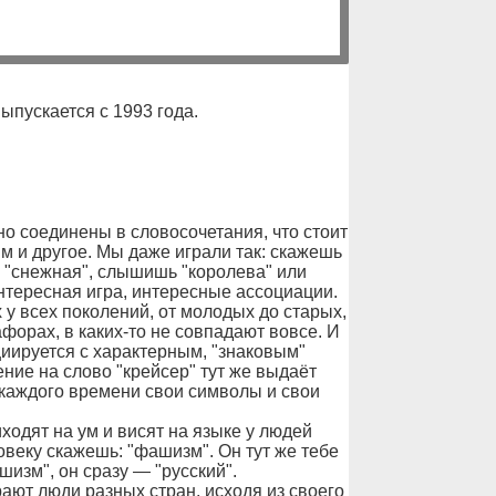
Выпускается с 1993 года.
о соединены в словосочетания, что стоит
ним и другое. Мы даже играли так: скажешь
ь "снежная", слышишь "королева" или
Интересная игра, интересные ассоциации.
 у всех поколений, от молодых до старых,
форах, в каких-то не совпадают вовсе. И
циируется с характерным, "знаковым"
ние на слово "крейсер" тут же выдаёт
у каждого времени свои символы и свои
ходят на ум и висят на языке у людей
овеку скажешь: "фашизм". Он тут же тебе
изм", он сразу — "русский".
ают люди разных стран, исходя из своего