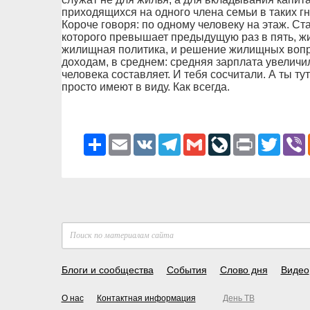
приходящихся на одного члена семьи в таких г
Короче говоря: по одному человеку на этаж. Ст
которого превышает предыдущую раз в пять, жи
жилищная политика, и решение жилищных вопрос
доходам, в среднем: средняя зарплата увеличи
человека составляет. И тебя сосчитали. А ты тут
просто имеют в виду. Как всегда.
Ресурс
Email
VK
Telegram
Gmail
LiveJournal
Print
Twitter
V
Блоги и сообщества
События
Слово дня
Видео
О нас
Контактная информация
День ТВ