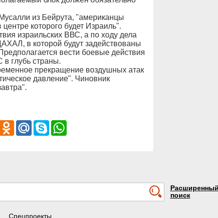
Мусалли из Бейрута, "американцы
 центре которого будет Израиль".
твия израильских ВВС, а по ходу дела
АХАЛ, в которой будут задействованы
 Предполагается вести боевые действия
 в глубь страны.
временное прекращение воздушных атак
тическое давление". Чиновник
завтра".
iber
Odnoklassniki
Mail.Ru
Skype
WhatsApp
Расширенны
поиск
Спецпроекты