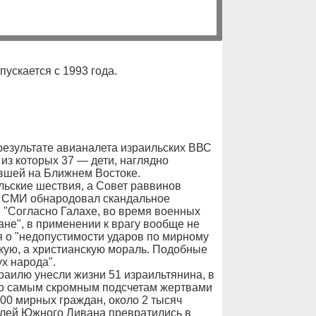
ыпускается с 1993 года.
 результате авианалета израильских ВВС
из которых 37 — дети, наглядно
вшей на Ближнем Востоке.
льские шествия, а Совет раввинов
е СМИ обнародовал скандальное
 "Согласно Галахе, во время военных
ане", в применении к врагу вообще не
я о "недопустимости ударов по мирному
кую, а христианскую мораль. Подобные
х народа".
аилю унесли жизни 51 израильтянина, в
по самым скромным подсчетам жертвами
00 мирных граждан, около 2 тысяч
елей Южного Ливана превратились в