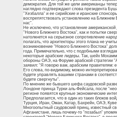
демократия. Для той же цели американцы тепер
наглядно подтверждают слова президента Буша
"Хезбалла" и ее сирийские и иранские спонсоры
воспрепятствовать установлению на Ближнем В
нас".
Не исключено, что установление американской 
"Нового Ближнего Востока", как и попытки све
натолкнется на серьезное сопротивление наро
полагать, что архитекторы этого плана не учит
возникновение "Нового Ближнего Востока" долж
года. Примечательно, что с подобными взгляда
некоторые арабские лидеры. Так, шейх Мохамм
обороны ОАЭ, на Форуме арабской стратегии "А
заявил: "Я говорю вам, арабским правителям: е
Его слова, по-видимому, можно интерпретиров
будете управлять вашими странами в соответст
будете свергнуты".
По мнению же бывшего шефа саудовской разве
Лондоне принца Турки аль-Фейсала, после "не
регионе появятся крупные экономические инте
Предполагается, что в один из таких блоков вой
Турция, Иран, Оман, Катар, Бахрейн, ОАЭ, Куве
Многоопытный саудовский принц, известный сво
Афганистане, лишь почему-то "позабыл" упомян
строителей "Нового Ближнего Востока", в пре