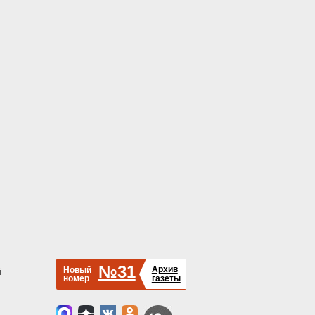
№31
Архив
Новый
й
номер
газеты