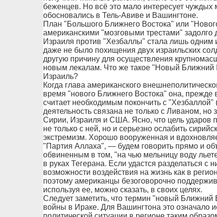
беженцев. Но всё это мало интересует чуждых
обосновались в Тель-Авиве и Вашингтоне.
План "Большого Ближнего Востока" или "Новог
американскими "мозговыми трестами" задолго д
Израиля против "Хезбаллы" стала лишь одним и
даже не было похищения двух израильских солд
другую причину для осуществления крупномас
новым лекалам. Что же такое "Новый Ближний 
Израиль?
Когда глава американского внешнеполитическог
время "нового Ближнего Востока" она, прежде 
считает необходимым покончить с "Хезбаллой" 
деятельность связана не только с Ливаном, но 
Сирии, Израиля и США. Ясно, что цель ударов 
не только с ней, но и серьезно ослабить сирий
экстремизм. Хорошо вооруженная и вдохновл
"Партия Аллаха", — будем говорить прямо и об
обвиненным в том, "на чью мельницу воду лье
в руках Тегерана. Если удастся разделаться с н
возможности воздействия на жизнь как в регион
поэтому американцы безоговорочно поддержи
используя ее, можно сказать, в своих целях.
Следует заметить, что термин "новый Ближний
войны в Ираке. Для Вашингтона это означало 
политической ситуации в регионе таким образо