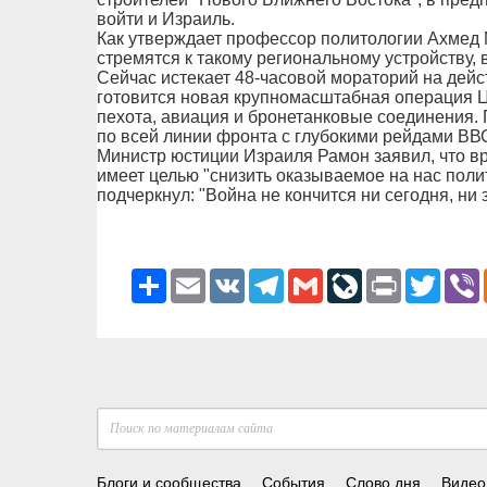
войти и Израиль.
Как утверждает профессор политологии Ахмед 
стремятся к такому региональному устройству, в
Сейчас истекает 48-часовой мораторий на дейс
готовится новая крупномасштабная операция Ц
пехота, авиация и бронетанковые соединения.
по всей линии фронта с глубокими рейдами ВВС
Министр юстиции Израиля Рамон заявил, что 
имеет целью "снизить оказываемое на нас поли
подчеркнул: "Война не кончится ни сегодня, ни 
Ресурс
Email
VK
Telegram
Gmail
LiveJournal
Print
Twitter
V
Блоги и сообщества
События
Слово дня
Видео