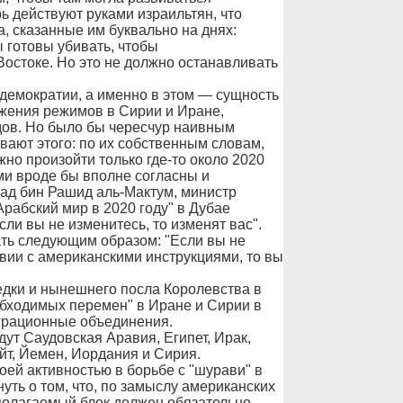
ь действуют руками израильтян, что
, сказанные им буквально на днях:
 готовы убивать, чтобы
остоке. Но это не должно останавливать
демократии, а именно в этом — сущность
ржения режимов в Сирии и Иране,
дов. Но было бы чересчур наивным
ывают этого: по их собственным словам,
но произойти только где-то около 2020
ми вроде бы вполне согласны и
ад бин Рашид аль-Мактум, министр
рабский мир в 2020 году" в Дубае
сли вы не изменитесь, то изменят вас".
ать следующим образом: "Если вы не
вии с американскими инструкциями, то вы
дки и нынешнего посла Королевства в
обходимых перемен" в Иране и Сирии в
грационные объединения.
дут Саудовская Аравия, Египет, Ирак,
йт, Йемен, Иордания и Сирия.
ей активностью в борьбе с "шурави" в
уть о том, что, по замыслу американских
дполагаемый блок должен обязательно