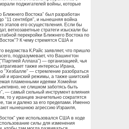
 морали поджигателей войны, которые
о Ближнего Востока" был разработан
о "11 сентября", и нынешняя война
з этапов его осуществления. Если бы
ат, ветхозаветные стратеги изыскали бы
штабной перекройки Ближнего Востока по
Восток"? К чему стремятся США и
о ведомства К.Райс заявляет, что пришло
всего, подразумевает, что Вашингтон
("Партией Аллаха") — организацией, чья
затрагивает также интересы Ирана,
по "Хезбалле" — стремление разобраться
ский и иранский режимы, а также шиитский
яемая пламенными идеями Хомейни
ъективно, не слишком заботясь быть
те", — самый сильный инструмент влияния
им, то у иранцев значительно сократятся
е, так и далеко за его пределами. Именно
вают нынешнюю агрессию Израиля,
 Восток" уже использовался США в ходе
использование силы для изменения
м, чтобы там могла развиваться