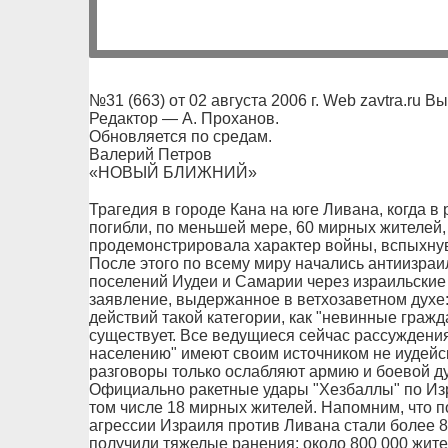
№31 (663) от 02 августа 2006 г. Web zavtra.ru В
Редактор — А. Проханов.
Обновляется по средам.
Валерий Петров
«НОВЫЙ БЛИЖНИЙ»
Трагедия в городе Кана на юге Ливана, когда в
погибли, по меньшей мере, 60 мирных жителей, 
продемонстрировала характер войны, вспыхну
После этого по всему миру начались антиизраи
поселений Иудеи и Самарии через израильски
заявление, выдержанное в ветхозаветном духе:
действий такой категории, как "невинные гражд
существует. Все ведущиеся сейчас рассуждени
населению" имеют своим источником не иудейс
разговоры только ослабляют армию и боевой ду
Официально ракетные удары "Хезбаллы" по Изр
том числе 18 мирных жителей. Напомним, что 
агрессии Израиля против Ливана стали более 8
получили тяжелые ранения; около 800 000 жит