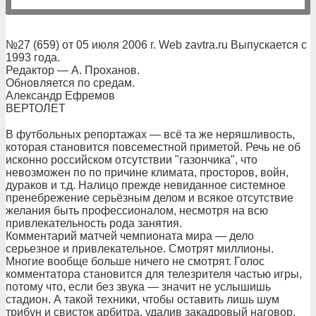
№27 (659) от 05 июля 2006 г. Web zavtra.ru Выпускается с
1993 года.
Редактор — А. Проханов.
Обновляется по средам.
Александр Ефремов
ВЕРТОЛЕТ
В футбольных репортажах — всё та же неряшливость,
которая становится повсеместной приметой. Речь не об
исконно российском отсутствии "газончика", что
невозможен по по причине климата, просторов, войн,
дураков и т.д. Налицо прежде невиданное системное
пренебрежение серьёзным делом и всякое отсутствие
желания быть профессионалом, несмотря на всю
привлекательность рода занятия.
Комментарий матчей чемпионата мира — дело
серьезное и привлекательное. Смотрят миллионы.
Многие вообще больше ничего не смотрят. Голос
комментатора становится для телезрителя частью игры,
потому что, если без звука — значит не услышишь
стадион. А такой техники, чтобы оставить лишь шум
трибун и свисток арбитра, удалив закадровый наговор,