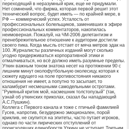
переходящий в неразумный крик, еще не придумали.
Нет сомнений, что фирма, которая первой решит этот
технический вопрос, будет иметь — по крайней мере, в
РФ — коммерческий успех. Усталость от
профессиональных болельщиков, заменивших в эфире
профессиональных комментаторов, накопилась
неимоверная. Пожалуй, на ЧМ-2006 дилетантизм и
пренебрежительное отношение к аудитории достигли
своего пика. Когда мысль отстает от мяча метров эдак на
100. Журналисты различных изданий могут сколько
угодно придерживаться корпоративной этики и
отмалчиваться, но всё должно иметь разумные пределы.
Уткин важным тоном знатока несет на протяжении 90 с
лишним минут околофутбольную околесицу, которая к
сюжету идущего на поле противостояния никакого
отношения не имеет, а попутно то засыпает, то
каламбурит несмешными самодельными остротами.
"Румяный критик мой, насмешник толстопузый" (так,
узнай об уткинских приколах, сказал бы нападающий
А.С.Пушкин).
Коллега с Первого канала и тоже с птичьей фамилией
Гусев, напротив, безудержно эмоционален, порой
криклив, не скупится на эпитеты, часто путает игроков,
однако по части лирических отступлений от
происходящих единоборств Уткину не уступает. Третьим