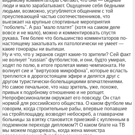
видимому комментаторы считают, что они — бедные
люди и мало зарабатывают. Ощущение себя бедными
людьми, возможно, усугубляется общением с той
преуспевающей частью соотечественников, что
выезжает на крупные спортивные мероприятия
"поболеть". А раз "мало платят" (хотя на самом деле
вовсе и не мало), можно и комментировать спустя
рукава. Тем более что большинство комментаторов по-
настоящему закатывать их патологически не умеет —
какие гонорары ни выпиши.
Ну и что, что у экранов сидят какие-то зрители? Сей факт
не волнует "russian" футболистов, и они, будто умирая,
ходят по полю, в итоге пролетая мимо чемпионата. Не
волнует сие и "виртуозов микрофона", которые всласть
треплются в дорогостоящем эфире и делятся друг с
другом туристически-болельщицкими впечатлениями.
Но самое печальное, что наш зритель, уже, похоже,
привык к подобному отношению и не ропщет.
Непрофесиионализм окружает его повсюду. Он стал
нормой для россиийского общества. О каком футболе мы
говорим, когда строительные рабы, впервые попавшие
на стройплощадку, возводят небоскреб, а главврачом
больницы за взятку становится приезжий с купленным в
подземном переходе дипломом?! О каком блате на ТВ
мы можем подозревать, когда жена министра