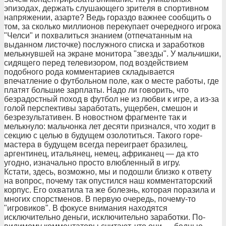
эпизодах, держать слушающего зрителя в спортивном
напряжении, азарте? Ведь гораздо важнее сообщить о
том, за сколько миллионов перекупает очередного игрока
"Челси" и похвалиться знанием (отпечатанным на
выданном листочке) послужного списка и заработков
мелькнувшей на экране монитора "звезды". У мальчишки,
сидящего перед телевизором, под воздействием
подобного рода комментариев складывается
впечатление о футбольном поле, как о месте работы, где
платят большие зарплаты. Надо ли говорить, что
безрадостный поход в футбол не из любви к игре, а из-за
голой перспективы заработать, ущербен, смешон и
безрезультативен. В новостном фрагменте так и
мелькнуло: мальчонка лет десяти признался, что ходит в
секцию с целью в будущем озолотиться. Такого горе-
мастера в будущем всегда переиграет бразилец,
аргентинец, итальянец, немец, африканец — да кто
угодно, изначально просто влюбленный в игру.
Кстати, здесь, возможно, мы и подошли близко к ответу
на вопрос, почему так опустился наш комментаторский
корпус. Его охватила та же болезнь, которая поразила и
многих спорстменов. В первую очередь, почему-то
"игровиков". В фокусе внимания находятся
исключительно деньги, исключительно заработки. По-