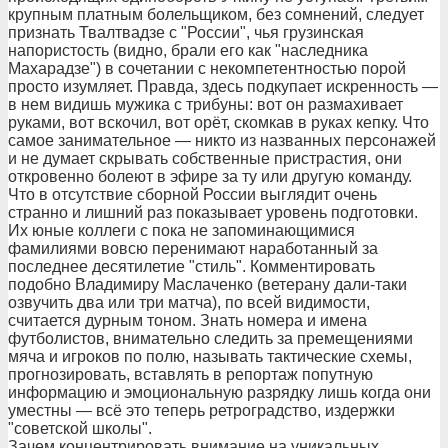
крупным платным болельщиком, без сомнений, следует
признать Твалтвадзе с "России", чья грузинская
напористость (видно, брали его как "наследника
Махарадзе") в сочетании с некомпетентностью порой
просто изумляет. Правда, здесь подкупает искренность —
в нем видишь мужика с трибуны: вот он размахивает
руками, вот вскочил, вот орёт, скомкав в руках кепку. Что
самое занимательное — никто из названных персонажей
и не думает скрывать собственные пристрастия, они
откровенно болеют в эфире за ту или другую команду.
Что в отсутствие сборной России выглядит очень
странно и лишний раз показывает уровень подготовки.
Их юные коллеги с пока не запоминающимися
фамилиями вовсю перенимают наработанный за
последнее десятилетие "стиль". Комментировать
подобно Владимиру Маслаченко (ветерану дали-таки
озвучить два или три матча), по всей видимости,
считается дурным тоном. Знать номера и имена
футболистов, внимательно следить за премещениями
мяча и игроков по полю, называть тактические схемы,
прогнозировать, вставлять в репортаж попутную
информацию и эмоциональную разрядку лишь когда они
уместны — всё это теперь ретроградство, издержки
"советской школы".
Зачем концентрировать внимание на уникальных