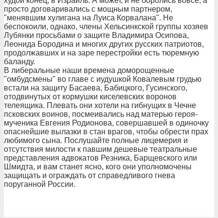
худой конец, в Израиль. А может, и не боролись вовсе, а
просто договаривались с мощным партнером,
"менявшим хулигана на Луиса Корвалана". Не
беспокоили, однако, члены Хельсинкской группы хозяев
Лубянки просьбами о защите Владимира Осипова,
Леонида Бородина и многих других русских патриотов,
продолжавших и на заре перестройки есть тюремную
баланду.
В либеральные наши времена доморощенные
"омбудсмены" во главе с иудушкой Ковалевым грудью
встали на защиту Басаева, Бабицкого, Гусинского,
отодвинутых от кормушки киселевских воронов
телеящика. Плевать они хотели на гибнущих в Чечне
псковских воинов, посмеивались над матерью героя-
мученика Евгения Родионова, совершавшей в одиночку
опаснейшие вылазки в стан врагов, чтобы обрести прах
любимого сына. Послушайте полные лицемерия и
отсутствия милости к павшим дешевые театральные
представления адвокатов Резника, Барщевского или
Шмидта, и вам станет ясно, кого они уполномочены
защищать и ограждать от справедливого гнева
поруганной России.