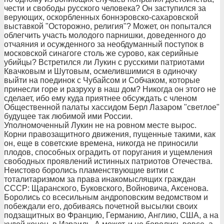
чести и свободы русского человека? Он заступился за
верующих, оскорбленных боннэровско-сахаровской
выставкой "Осторожно, религия"? Может, он попытался
облегчить участь молодого парнишки, доведенного до
отчаяния и осужденного за необдуманный поступок в
московской синагоге столь же сурово, как серийные
убийцы? Встретился ли Лукин с русскими патриотами
Квачковым и Шутовым, осмелившимися в одиночку
выйти на поединок с Чубайсом и Собчаком, которые
принесли горе и разруху в наш дом? Никогда он этого не
сделает, ибо ему куда приятнее обсуждать с членом
Общественной палаты хассидом Берл Лазаром "светлое"
будущее так любимой ими России.
Уполномоченный Лукин не на ровном месте вырос.
Корни правозащитного движения, пущенные такими, как
он, еще в советские времена, никогда не приносили
плодов, способных оградить от поругания и ущемления
свободных проявлений истинных патриотов Отечества.
Неистово боролись пламенствующие витии с
тоталитаризмом за права инакомыслящих граждан
СССР: Щаранского, Буковского, Войновича, Аксенова.
Боролись со всесильным андроповским ведомством и
побеждали его, добиваясь почетной высылки своих
подзащитных во Францию, Германию, Англию, США, а на