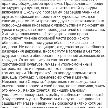
практику обсуждаемой проблемы. Православная Греция,
не мудрствуя лукаво, основы христианской культуры
включила в школьную программу, разрешив ученикам
других конфессий во время этих курсов заниматься
своими делами. Мои греческие друзья рассказывают, что
освобожденные иноверцы с удовольствием приходят на
уроки и слушают лекции преподавателей о православии.
Хитрит уполномоченный защищать наши права.
Игнорирует мнение огромной части российского
общества, пляшет под дудки яблочных и эспээсных
лидеров. Не нас он защищает, а идеологов дальнейшего
разрушения державы, внося смуту в головы и без того
одурманенных и обворованных рыночной экономикой ее
граждан. Оттоптавшись на святая святых —
христианской культуре, лукавый уполномоченный
хитроватенько и подловатенько проявился в
комментарии "Интерфаксу" по поводу содомитского
шабаша "голубых" у кремлевских стен и могилы
Неизвестного Солдата: "формально гомосексуалисты
имеют право провести свой парад, но не понимаю, зачем
это нужно". Как же хочется "принципиальному"
уполномоченному съесть рыбку и соблюсти невинность!
Хочу спросить у г-на Лукина: чьи поруганные права он
защищает? Разве чиновник высказался внятно хотя бы
по одному из вопиющих случаев попрания достоинства,