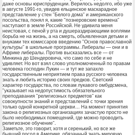
даже основы юриспруденции. Верилось недолго, ибо уже
в августе 1991-го, увидев ельцинское маскарадное
представление у стен "Белого дома" и американского
посольства, понял я, какие "познеровские времена"
наступают в земле Российской. Не удивила меня
неистовая, с пеной у рта и душераздирающими воплями
борьба не на жизнь, а на смерть, объявленная детьми и
внуками тех комиссаров введению "Основ православной
культуры" в школьные программы. Либералы — они и в
Африке либералы. Против высказались все — от
Минкина до Шендеровича, что само по себе и не
удивляет. Но вот взял слово уполномоченный по правам
человека господин Лукин — и тут же запахло
государственным неприятием права русского человека
знать и любить историю своих предков. Светский
характер государства, по словам лукавого омбудсмена,
"указывает на недопустимость обязательного
преподавания "религиозных предметов" как
совокупности знаний и представлений с точки зрения
только одной конкретной церкви… На момент принятия
закона о религиозных организациях зачастую просто не
было необходимых помещений, где можно проводить
религиозное обучение".
Заметьте, это говорит, хотя и серенький, но все же
бывший посол в Америке, обязанный знать мировую