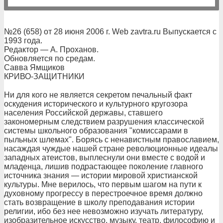
№26 (658) от 28 июня 2006 г. Web zavtra.ru Выпускается с
1993 года.
Редактор — А. Проханов.
Обновляется по средам.
Савва Ямщиков
КРИВО-ЗАЩИТНИКИ
Ни для кого не является секретом печальный факт
оскудения исторического и культурного кругозора
населения Российской державы, ставшего
закономерным следствием разрушения классической
системы школьного образования "комиссарами в
пыльных шлемах". Борясь с ненавистным православием,
насаждая чуждые нашей стране революционные идеалы
западных атеистов, выплеснули они вместе с водой и
младенца, лишив подрастающее поколение главного
источника знания — истории мировой христианской
культуры. Мне верилось, что первым шагом на пути к
духовному прогрессу в перестроечное время должно
стать возвращение в школу преподавания истории
религии, ибо без нее невозможно изучать литературу,
изобразительное искусство, музыку, театр, философию и