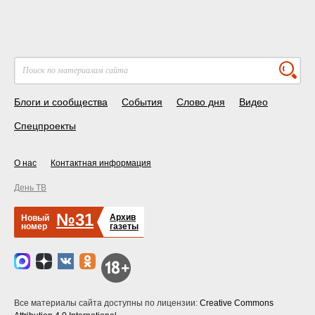
Блоги и сообщества
События
Слово дня
Видео
Спецпроекты
О нас
Контактная информация
День ТВ
№31
Архив
Новый
номер
газеты
Все материалы сайта доступны по лицензии:
Creative Commons