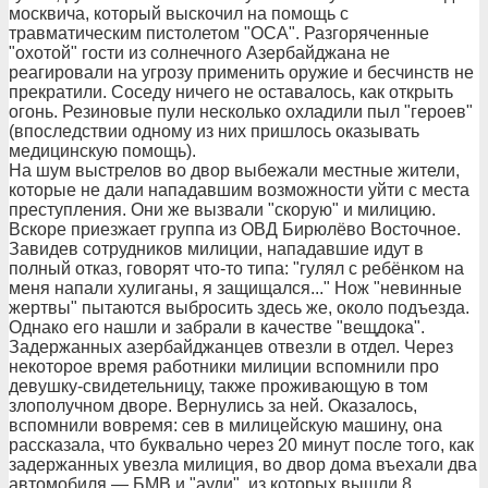
москвича, который выскочил на помощь с
травматическим пистолетом "ОСА". Разгоряченные
"охотой" гости из солнечного Азербайджана не
реагировали на угрозу применить оружие и бесчинств не
прекратили. Соседу ничего не оставалось, как открыть
огонь. Резиновые пули несколько охладили пыл "героев"
(впоследствии одному из них пришлось оказывать
медицинскую помощь).
На шум выстрелов во двор выбежали местные жители,
которые не дали нападавшим возможности уйти с места
преступления. Они же вызвали "скорую" и милицию.
Вскоре приезжает группа из ОВД Бирюлёво Восточное.
Завидев сотрудников милиции, нападавшие идут в
полный отказ, говорят что-то типа: "гулял с ребёнком на
меня напали хулиганы, я защищался..." Нож "невинные
жертвы" пытаются выбросить здесь же, около подъезда.
Однако его нашли и забрали в качестве "вещдока".
Задержанных азербайджанцев отвезли в отдел. Через
некоторое время работники милиции вспомнили про
девушку-свидетельницу, также проживающую в том
злополучном дворе. Вернулись за ней. Оказалось,
вспомнили вовремя: сев в милицейскую машину, она
рассказала, что буквально через 20 минут после того, как
задержанных увезла милиция, во двор дома въехали два
автомобиля — БМВ и "ауди", из которых вышли 8