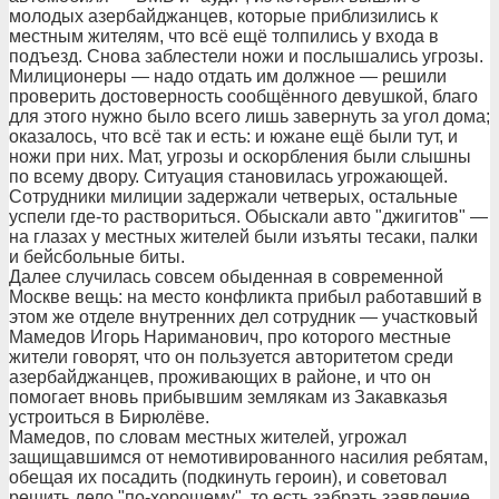
молодых азербайджанцев, которые приблизились к
местным жителям, что всё ещё толпились у входа в
подъезд. Снова заблестели ножи и послышались угрозы.
Милиционеры — надо отдать им должное — решили
проверить достоверность сообщённого девушкой, благо
для этого нужно было всего лишь завернуть за угол дома;
оказалось, что всё так и есть: и южане ещё были тут, и
ножи при них. Мат, угрозы и оскорбления были слышны
по всему двору. Ситуация становилась угрожающей.
Сотрудники милиции задержали четверых, остальные
успели где-то раствориться. Обыскали авто "джигитов" —
на глазах у местных жителей были изъяты тесаки, палки
и бейсбольные биты.
Далее случилась совсем обыденная в современной
Москве вещь: на место конфликта прибыл работавший в
этом же отделе внутренних дел сотрудник — участковый
Мамедов Игорь Нариманович, про которого местные
жители говорят, что он пользуется авторитетом среди
азербайджанцев, проживающих в районе, и что он
помогает вновь прибывшим землякам из Закавказья
устроиться в Бирюлёве.
Мамедов, по словам местных жителей, угрожал
защищавшимся от немотивированного насилия ребятам,
обещая их посадить (подкинуть героин), и советовал
решить дело "по-хорошему", то есть забрать заявление.