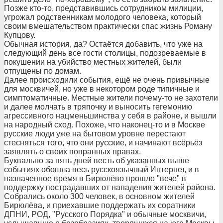
Позже кто-то, представившись сотрудником милиции,
угрожал родственникам молодого человека, который
своим вмешательством практически спас жизнь Роману
Купцову.
Обычная история, да? Остаётся добавить, что уже на
следующий день все гости столицы, подозреваемые в
покушении на убийство местных жителей, были
отпущены по домам.
Далее происходили события, ещё не очень привычные
для москвичей, но уже в некотором роде типичные и
симптоматичные. Местные жители почему-то не захотели
и далее молчать в тряпочку и выносить гегемонию
агрессивного нацменьшинства у себя в районе, и вышли
на народный сход. Похоже, что наконец-то и в Москве
русские люди уже на бытовом уровне перестают
стесняться того, что они русские, и начинают всёрьёз
заявлять о своих попранных правах.
Буквально за пять дней весть об указанных выше
событиях обошла весь русскоязычный Интернет, и в
назначенное время в Бирюлёво прошло "вече" в
поддержку пострадавших от нападения жителей района.
Собрались около 300 человек, в основном жителей
Бирюлёва, и приехавшие поддержать их соратники
ДПНИ, РОД, "Русского Порядка" и обычные москвичи,