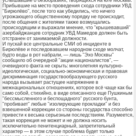
услышавшие о безобразиях, творящихся на юге Москвы.
Прибывшие на место проведения схода сотрудники УВД
"Бирюлёво", после того как убедились, что ничего
угрожающего общественному порядку не происходит,
после общения с жителями также возмущались
происходящим и выражали мнение, что "крышевавший"
азербайджанцев сотрудник УВД Мамедов должен быть
отстранен от занимаемой должности.
И пускай все центральные СМИ об инциденте в
Бирюлёве и последовавшем народном сходе молчат,
будто воды в рот набрали, — лишь "Эхо Москвы"
сообщило об очередной "акции националистов", —
очевидного факта не скрыть: многолетняя культурно-
идеологическая, социально-экономическая и правовая
дискриминация государствообразующего русского
народа вызывает растущее напряжение в
межнациональных отношениях, которое всё чаще как бы
само собой, стихийно, в виде описанного еще Пушкиным
"бессмысленного и беспощадного" русского бунта,
"пробивает" любые "изолирующие прокладки" и без
взвешенной коррекции со стороны государства способно
привести к весьма серьезным последствиям. Разумеется,
такая коррекция не может и не должна носить
исключительно пенитенциарный, запретительный
характер — в этом случае проблема будет только