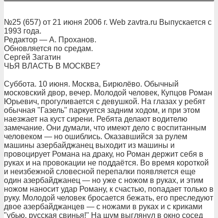
№25 (657) от 21 июня 2006 г. Web zavtra.ru Выпускается с
1993 года.
Редактор — А. Проханов.
Обновляется по средам.
Сергей Загатин
ЧЬЯ ВЛАСТЬ В МОСКВЕ?
Суббота. 10 июня. Москва, Бирюлёво. Обычный
московский двор, вечер. Молодой человек, Купцов Роман
Юрьевич, прогуливается с девушкой. На глазах у ребят
обычная "Газель" паркуется задним ходом, и при этом
наезжает на куст сирени. Ребята делают водителю
замечание. Они думали, что имеют дело с воспитанным
человеком — но ошиблись. Оказавшийся за рулем
машины азербайджанец выходит из машины и
провоцирует Романа на драку, но Роман держит себя в
руках и на провокации не поддаётся. Во время короткой
и неизбежной словесной перепалки появляется еще
один азербайджанец — но уже с ножом в руках, и этим
ножом наносит удар Роману, к счастью, попадает только в
руку. Молодой человек бросается бежать, его преследуют
двое азербайджанцев — с ножами в руках и с криками
"убью, русская свинья!" На шум выглянул в окно сосед