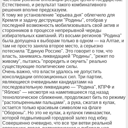
Естественно, и результат такого комбинативного
решения вполне предсказуем.
К тому же установление "юрьева дня" облегчило для
Кремля и задачу деструкции "Родины", отобрав у
последней возможность мобилизовывать свой актив и
сторонников в процессе непрерывной череды
избирательных кампаний. Из восьми регионов "Родина"
была допущена к выборам только в одном — на Алтае, и
там не просто заняла второе место, а серьезно
потеснила "Единую Россию". Это говорит о том, что
власть, занимаясь ликвидацией "Родины", "режет по
живому", пытаясь "проредить и окучить" реально
существующие политические силы.
Очень важно, что власти удалось не допустить
консолидации оппозиционных сил. Три партии,
являющиеся очевидными кандидатами на
последовательную ликвидацию — "Родина", КПРФ и
"Яблоко" — несмотря на наметившееся год назад
технологическое сближение, продолжают бить по режиму
"растопыренными пальцами", а рука, сжатая в кулак,
остается только красивым символом на флаге
"Обороны". Но это не кулак, а кулачок гимназистки,
которой подвыпивший городовой залез под юбку.
Совершенно очевидно, что все три ветви реальной