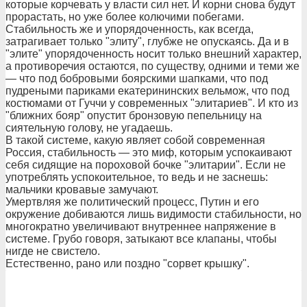
которые корчевать у власти сил нет. И корни снова будут
прорастать, но уже более колючими побегами.
Стабильность же и упорядоченность, как всегда,
затрагивает только "элиту", глубже не опускаясь. Да и в
"элите" упорядоченность носит только внешний характер,
а противоречия остаются, по существу, одними и теми же
— что под бобровыми боярскими шапками, что под
пудреными париками екатерининских вельмож, что под
костюмами от Гуччи у современных "элитариев". И кто из
"ближних бояр" опустит бронзовую пепельницу на
сиятельную голову, не угадаешь.
В такой системе, какую являет собой современная
Россия, стабильность — это миф, которым успокаивают
себя сидящие на пороховой бочке "элитарии". Если не
употреблять успокоительное, то ведь и не заснешь:
мальчики кровавые замучают.
Умертвляя же политический процесс, Путин и его
окружение добиваются лишь видимости стабильности, но
многократно увеличивают внутреннее напряжение в
системе. Грубо говоря, затыкают все клапаны, чтобы
нигде не свистело.
Естественно, рано или поздно "сорвет крышку".