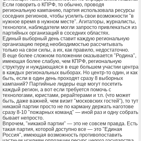
Если говорить о КПРФ, то обычно, проводя
региональную кампанию, партия использовала ресурсы
соседних регионов, чтобы усилить свои возможности "в
нужное время в нужном месте". Агитаторы, журналисты,
технологи, наблюдатели могли запросто привлекаться из
партийных организаций в соседних областях.
Единый выборный день ставит каждую региональную
организацию перед необходимостью рассчитывать
только на свои силы, а их, как правило, недостаточно.
В еще более сложном положении оказывается "Родина",
имеющая более слабую, чем КПРФ, региональную
структуру и нуждающаяся в еще большем участии центра
в каждых региональных выборах. Но центр-то один, и как
быть, если в один день проходят сразу 8 выборных
кампаний? Партийные лидеры еще могут посетить
каждый регион, а вот если требуется помочь с
технологами, юристами, рерайтерами и т.п. (что может
быть, даже важней, чем визит "московских гостей"), то тут
никакой партии просто не по карману держать наготове
сразу 8-10 "пожарных команд" — иной раз и одну собрать
бывает непросто.
Впрочем, "никакой партии" — это не совсем правда. Есть
такая партия, которой доступно все — это "Единая
Россия", имеющая возможность противопоставить
частным усилиям оппозиции ресурс целого государства.