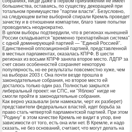
собраниях, нигде даже в первом приближении не имеет
большинства, оставаясь, по существу, декорацией при
тотальном преимуществе "партии власти". Безусловно,
на следующем витке выборной спирали Кремль проведет
зачистку и в отношении компартии, благо такие попытки
проводились неоднократно.
В целом выборы подтвердили, что в регионах нынешней
России складывается "временно трехпартийная система"
с одной доминирующей партией — "Единой Россией".
Единственной оппозиционной партией, представленной
в местных парламентах, оказалась КПРФ. В шести
регионах из восьми КПРФ заняла второе место. ЛДПР за
счет своих особенностей сохраняет некоторую
популярность, но ее результаты повсеместно хуже, чем
на выборах 2003 г. Она почти везде прошла в
законодательные собрания, но второе место ей
досталось только один раз. Полностью закрылся
либеральный проект: ни СПС, ни "Яблоко" нигде не
смогли пройти в законодательные собрания.
Как верно указывали (или намекали, черт их разберет)
представители федеральных властей, идет борьба за
право стать четвертой парламентской партией. При этом
"Родину" в этом качестве Кремль не видит в упор, вне
зависимости от того, есть она или нет. В Кремле, и надо
сказать, не без оснований, считают, что могут делать на