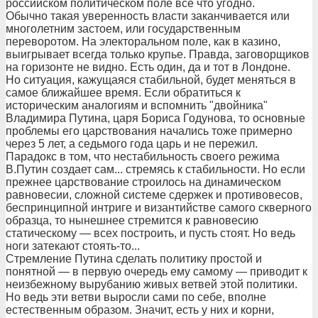
российском политическом поле все что угодно.
Обычно такая уверенность власти заканчивается или
многолетним застоем, или государственным
переворотом. На электоральном поле, как в казино,
выигрывает всегда только крупье. Правда, заговорщиков
на горизонте не видно. Есть один, да и тот в Лондоне.
Но ситуация, кажущаяся стабильной, будет меняться в
самое ближайшее время. Если обратиться к
историческим аналогиям и вспомнить "двойника"
Владимира Путина, царя Бориса Годунова, то основные
проблемы его царствования начались тоже примерно
через 5 лет, а седьмого года царь и не пережил.
Парадокс в том, что нестабильность своего режима
В.Путин создает сам... стремясь к стабильности. Но если
прежнее царствование строилось на динамическом
равновесии, сложной системе сдержек и противовесов,
беспринципной интриге и византийстве самого скверного
образца, то нынешнее стремится к равновесию
статическому — всех построить, и пусть стоят. Но ведь
ноги затекают стоять-то...
Стремление Путина сделать политику простой и
понятной — в первую очередь ему самому — приводит к
неизбежному вырубанию живых ветвей этой политики.
Но ведь эти ветви выросли сами по себе, вполне
естественным образом. Значит, есть у них и корни,