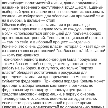
активизация политической жизни, давно получившей
название "весеннего наступления трудящихся". Единый
выборный день в начале весны позволяет использовать
оживление избирателя для обеспечения приличной явки
на выборы, а дальше — стоп!
Обычно избирательные кампании в регионах, до
недавнего времени шедшие чуть не каждую неделю,
могли использоваться оппозицией для подъема общих
протестных настроений. Теперь же социальный протест
— сам по себе, а выборный процесс — отдельно.
Конечно, это очень удобно власти, которая считает одним
из своих главных достижений "стабильность". Или застой
— кому как нравится.
Технология единого выборного дня была продумана
таким образом, чтобы прежде всего упростить властям
работу на выборах, в силу того, что только "партия
власти" обладает достаточными ресурсами для
проведения кампании одновременно во множестве
субъектов федерации. При новом порядке Кремль может
проводить избирательные кампании в регионах по
федеральному стандарту, используя центральные
средства массовой информации, в первую очередь
телевидение, что, скажем, довольно затруднительно,
если вести сразу много кампаний в разное время.
Оппозиция таких возможностей по определению лишена.