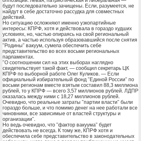
оппозиции: левая, патриотическая и либеральная —
будут последовательно зачищены. Если, разумеется, не
найдут в себе достаточно рассудка для совместных
действий.
Но ситуацию осложняют именно узкопартийные
интересы: КПРФ, хотя и действовала в гораздо худших
условиях, но, частью опираясь на свой региональный
актив, а частью используя образовавшийся после снятия
"Родины" вакуум, сумела обеспечить себе
представительство во всех восьми региональных
парламентах.
"О соотношении сил на этих выборах наглядно
свидетельствует такой факт, — сообщил секретарь ЦК
КПРФ по выборной работе Олег Куликов. — Если
официальный избирательный фонд "Единой России" по
восьми регионам вместе взятым составил 88,3 миллиона
рублей, то у КПРФ — всего 3,57 миллионов рублей. ЛДПР
оказалась между ними с 18,27 миллионов рублей.
Очевидно, что реальные затраты "партии власти" были
гораздо больше, и что помимо денег на нее работали все
чиновники, все зависимые от властей структуры и
организации".
Но ведь очевидно, что "фактор вакуума" будет
действовать не всегда. К тому же, КПРФ хотя и
обеспечила себе представительство в законодательных