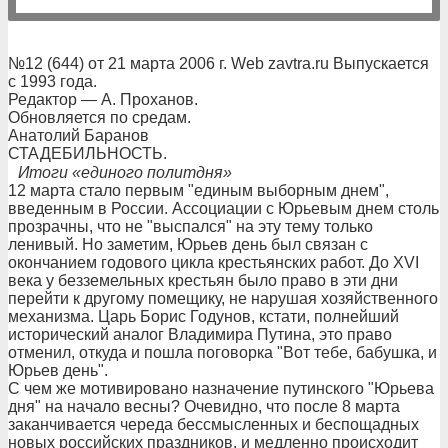
№12 (644) от 21 марта 2006 г. Web zavtra.ru Выпускается
с 1993 года.
Редактор — А. Проханов.
Обновляется по средам.
Анатолий Баранов
СТАДЕБИЛЬНОСТЬ.
Итоги «единого политдня»
12 марта стало первым "единым выборным днем",
введенным в России. Ассоциации с Юрьевым днем столь
прозрачны, что не "выспался" на эту тему только
ленивый. Но заметим, Юрьев день был связан с
окончанием годового цикла крестьянских работ. До XVI
века у безземельных крестьян было право в эти дни
перейти к другому помещику, не нарушая хозяйственного
механизма. Царь Борис Годунов, кстати, полнейший
исторический аналог Владимира Путина, это право
отменил, откуда и пошла поговорка "Вот тебе, бабушка, и
Юрьев день".
С чем же мотивировано назначение путинского "Юрьева
дня" на начало весны? Очевидно, что после 8 марта
заканчивается череда бессмысленных и беспощадных
новых российских праздников, и медленно происходит