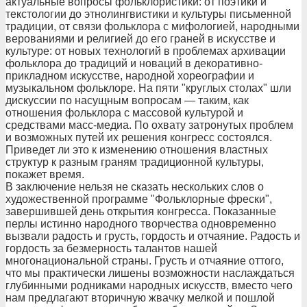
актуальные вопросы фольклористики: от поэтики и
текстологии до этнолингвистики и культуры письменной
традиции, от связи фольклора с мифологией, народными
верованиями и религией до его граней в искусстве и
культуре: от новых технологий в проблемах архивации
фольклора до традиций и новаций в декоративно-
прикладном искусстве, народной хореографии и
музыкальном фольклоре. На пяти "круглых столах" шли
дискуссии по насущным вопросам — таким, как
отношения фольклора с массовой культурой и
средствами масс-медиа. По охвату затронутых проблем
и возможных путей их решения конгресс состоялся.
Приведет ли это к изменению отношения властных
структур к разным граням традиционной культуры,
покажет время.
В заключение нельзя не сказать нескольких слов о
художественной программе "Фольклорные фрески",
завершившей день открытия конгресса. Показанные
перлы истинно народного творчества одновременно
вызвали радость и грусть, гордость и отчаяние. Радость и
гордость за безмерность талантов нашей
многонациональной страны. Грусть и отчаяние оттого,
что мы практически лишены возможности наслаждаться
глубинными родниками народных искусств, вместо чего
нам предлагают вторичную жвачку мелкой и пошлой