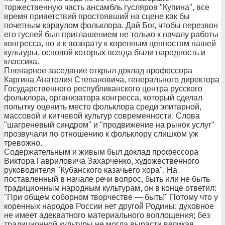
торжественную часть ансамбль гусляров "Купина", все
время приветствий простоявший на сцене как бы
почетным караулом фольклора. Дай Бог, чтобы перезвон
его гуслей был приглашением не только к началу работы
конгресса, но и к возврату к коренным ценностям нашей
культуры, основой которых всегда были народность и
классика.
Пленарное заседание открыл доклад профессора
Каргина Анатолия Степановича, генерального директора
Государственного республиканского центра русского
фольклора, организатора конгресса, который сделал
попытку оценить место фольклора среди элитарной,
массовой и китчевой культур современности. Слова
"шагреневый синдром" и "продвижение на рынок услуг"
прозвучали по отношению к фольклору слишком уж
тревожно.
Содержательным и живым был доклад профессора
Виктора Гавриловича Захарченко, художественного
руководителя "Кубанского казачьего хора". На
поставленный в начале речи вопрос, быть или не быть
традиционным народным культурам, он в конце ответил:
"При общем соборном творчестве — быть!" Потому что у
коренных народов России нет другой Родины; духовное
не имеет адекватного материального воплощения; без
традиционной культуры не могла вырасти великая