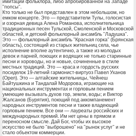
имитации фольклора, либо апробированной на Западе
"попсы".
Кто только не был представлен в этом небольшом, но
емком концерте. Это — представители Тулы, голосистая
и озорная девица Алена Романова, исполнительница
традиционных песен Тульской, Смоленской и Московской
областей, и детский фольклорный ансамбль "Ладушка".
Это — фольклорный ансамбль "Красная горка" (Брянская
область), состоящий из старых жительниц села, чье
исполнение вполне аутентично, а также из молодых
девок и парней, поющих и водящих не только старинные
песни и хороводы, но и новые, сочиненные в стиле
местных традиций. Это — краса и гордость русских
посиделок 19-летний гармонист-виртуоз Павел Уханов
(Орел). Это — алтайские жительницы, Чейнеш
Байтушкина и Тандалай Модорова, играющие на
национальных инструментах и горловым пением
умеющие вызывать духов гор, земли, воды; и Виктор
Жалсанов (Бурятия), поющий под аккомпанемент
народных инструментов песни и также владеющий
горловым пением. Все они — лауреаты российских и
международных премий. Им нет цены в прямом и
переносном смысле. Дай Бог, чтобы их высокое
искусство не было "выброшено" на "рынок услуг" и не
стало объектом коммерции.