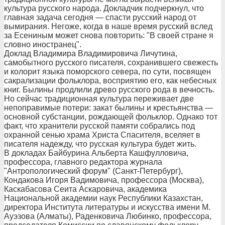
культура русского народа. Докладчик подчеркнул, что
главная задача сегодня — спасти русский народ от
вымирания. Негоже, когда в наше время русский вслед
за Есениным может снова повторить: "В своей стране я
словно иностранец".
Доклад Владимира Владимировича Личутина,
самобытного русского писателя, сохранившего свежесть
и колорит языка поморского севера, по сути, посвящен
сакрализации фольклора, восприятию его, как небесных
книг. Былины продлили древо русского рода в вечность.
Но сейчас традиционная культура переживает две
непоправимые потери: закат былины и крестьянства —
основной субстанции, рождающей фольклор. Однако тот
факт, что хранители русской памяти собрались под
охранной сенью храма Христа Спасителя, вселяет в
писателя надежду, что русская культура будет жить.
В докладах Байбурина Альберта Кашфулловича,
профессора, главного редактора журнала
"Антропологический форум" (Санкт-Петербург),
Кондакова Игоря Вадимовича, профессора (Москва),
Каскабасова Сеита Аскаровича, академика
Национальной академии наук Республики Казахстан,
директора Института литературы и искусства имени М.
Ауэзова (Алматы), Раденковича Любинко, профессора,