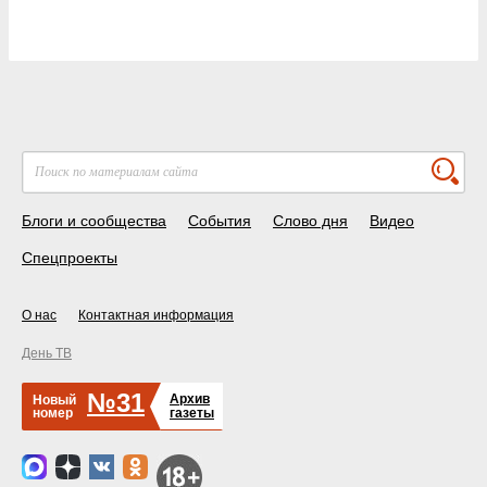
Блоги и сообщества
События
Слово дня
Видео
Спецпроекты
О нас
Контактная информация
День ТВ
№31
Архив
Новый
номер
газеты