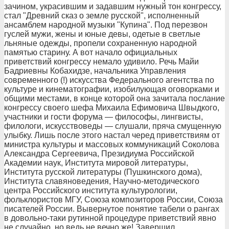
зачином, украсившим и задавшим нужный тон конгрессу,
стал "Древний сказ о земле русской", исполненный
ансамблем народной музыки "Купина". Под перезвон
гуслей мужи, жены и юные девы, одетые в светлые
льняные одежды, пропели сохраненную народной
памятью старину. А вот начало официальных
приветствий конгрессу немало удивило. Речь Майи
Бадриевны Кобахидзе, начальника Управления
современного (!) искусства Федерального агентства по
культуре и кинематографии, изобилующая оговорками и
общими местами, в конце которой она зачитала послание
конгрессу своего шефа Михаила Ефимовича Швыдкого,
участники и гости форума — философы, лингвисты,
филологи, искусствоведы — слушали, пряча смущенную
улыбку. Лишь после этого настал черед приветствиям от
министра культуры и массовых коммуникаций Соколова
Александра Сергеевича, Президиума Российской
Академии наук, Института мировой литературы,
Института русской литературы (Пушкинского дома),
Института славяноведения, Научно-методического
центра Российского института культурологии,
фольклористов МГУ, Союза композиторов России, Союза
писателей России. Вывернутое понятие табели о рангах
в довольно-таки рутинной процедуре приветствий явно
не случайно, но ведь не вечно же! Завершил