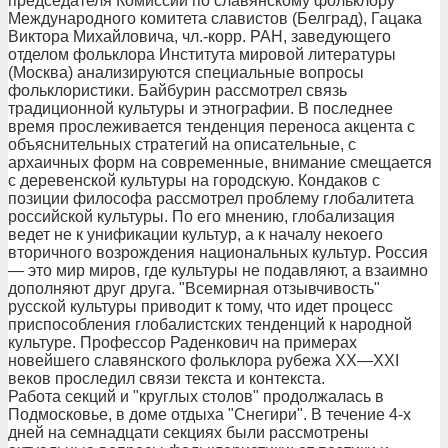
председателя Комиссии по славянскому фольклору
Международного комитета славистов (Белград), Гацака
Виктора Михайловича, чл.-корр. РАН, заведующего
отделом фольклора Института мировой литературы
(Москва) анализируются специальные вопросы
фольклористики. Байбурин рассмотрел связь
традиционной культуры и этнографии. В последнее
время прослеживается тенденция переноса акцента с
объяснительных стратегий на описательные, с
архаичных форм на современные, внимание смещается
с деревенской культуры на городскую. Кондаков с
позиции философа рассмотрел проблему глобалитета
российской культуры. По его мнению, глобализация
ведет не к унификации культур, а к началу некоего
вторичного возрождения национальных культур. Россия
— это мир миров, где культуры не подавляют, а взаимно
дополняют друг друга. "Всемирная отзывчивость"
русской культуры приводит к тому, что идет процесс
приспособления глобалистских тенденций к народной
культуре. Профессор Раденкович на примерах
новейшего славянского фольклора рубежа XX—XXI
веков проследил связи текста и контекста.
Работа секций и "круглых столов" продолжалась в
Подмосковье, в доме отдыха "Снегири". В течение 4-х
дней на семнадцати секциях были рассмотрены