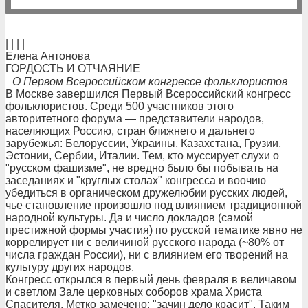
| | | |
Елена Антонова
ГОРДОСТЬ И ОТЧАЯНИЕ
О Первом Всероссийском конгрессе фольклористов
В Москве завершился Первый Всероссийский конгресс
фольклористов. Среди 500 участников этого
авторитетного форума — представители народов,
населяющих Россию, стран ближнего и дальнего
зарубежья: Белоруссии, Украины, Казахстана, Грузии,
Эстонии, Сербии, Италии. Тем, кто муссирует слухи о
"русском фашизме", не вредно было бы побывать на
заседаниях и "круглых столах" конгресса и воочию
убедиться в органическом дружелюбии русских людей,
чье становление произошло под влиянием традиционной
народной культуры. Да и число докладов (самой
престижной формы участия) по русской тематике явно не
коррелирует ни с величиной русского народа (~80% от
числа граждан России), ни с влиянием его творений на
культуру других народов.
Конгресс открылся в первый день февраля в величавом
и светлом Зале церковных соборов храма Христа
Спасителя. Метко замечено: "зачин дело красит". Таким