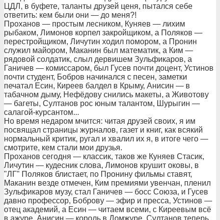
ЦДЛ, в буфете, таланты друзей ценя, пытался себе
ответить: кем были они — до меня?!
Проханов — простым лесником, Куняев — лихим
рыбаком, Лимонов корпел закройщиком, а Поляков —
перестройщиком, Личутин ходил помором, а Пронин
служил майором, Маканин был математик, а Ким —
рядовой солдатик, слыл дервишем Зульфикаров, а
Ганичев — комиссаром, был Гусев почти доцент, Устинов
почти студент, Бобров начинался с песен, заметки
печатал Есин, Киреев балдел в Крыму, Анисин — в
табачном дыму, Нефёдову снились макеты, а Животову
— багеты, Султанов рос юным талантом, Шурыгин —
салагой-курсантом...
Но время недаром мчится: читая друзей своих, я им
посвящал страницы журналов, газет и книг, как всякий
нормальный критик, ругал и хвалил их я, в итоге чего —
смотрите, кем стали мои друзья.
Проханов сегодня — классик, таков же Куняев Стасик,
Личутин — кудесник слова, Лимонов крушит оковы, в
"ЛГ" Поляков блистает, по Пронину фильмы ставят,
Маканин везде отмечен, Ким премиями увенчан, пленил
Зульфикаров музу, стал Ганичев — босс Союза, и Гусев
давно профессор, Боброву — эфир и пресса, Устинов —
отец академий, а Есин — читаем всеми, с Киреевым всё
в ажуре, Анисин — король в Домжуре, Султанов теперь