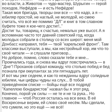
во власти, а Животов — чудо-мастер, Шурыгин — герой
походов, Нефёдов — и есть Нефёдов!
Такая моя бригада, творцы они все — что надо, а я —
юбиляр простой, не наглый, не молодой, но смею
считать, что всё же помимо "ДЛ" и книг в том славном
буфете тоже я кое-чего достиг!.."
Достиг ты, товарищ, к счастью, немалых уже высот. А я
вспоминаю часто тот давний советский год, когда
молодых собрали в столицу со всех широт: меня мой
Донбасс направил, тебя — твой "карельский фронт". Там
классики выступали, а мы, как нестройный хор, им что-то
своё читали — и слушали приговор...
Но доброе, помню, слово сказали тебе и мне...
Промчались года, и снова мы вдруг повстречались — в
"Дне"! Проханов собрал команду, что столько побед и бед
познала при оккупантах за эти пятнадцать лет.
И вот мы уже седеем, и как-то нежданны вдруг солидные
юбилеи, чьи цифры чудны на слух... В тобой
приведённом списке — бойцы ещё все подряд!
"Капеллою бондаристов" назвал бы я этот ряд.
Конечно, порой уж силы — не те и не та рука... Но
главное — чтоб Россия осталась на все века. В её
Воскресенье верим, ей слово своё несём. Мы сделали,
что сумели, но это ещё — не всё!