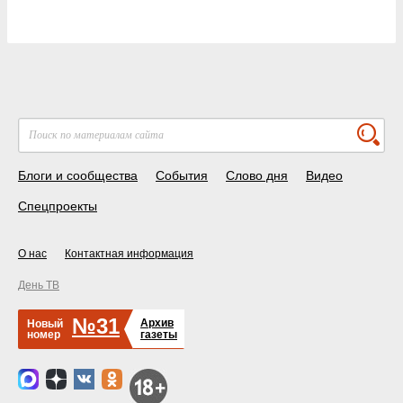
Блоги и сообщества
События
Слово дня
Видео
Спецпроекты
О нас
Контактная информация
День ТВ
№31
Архив
Новый
номер
газеты