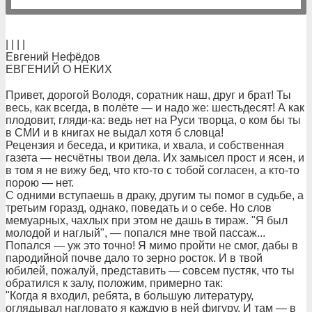
| | | |
Евгений Нефёдов
ЕВГЕНИЙ О НЕКИХ
Привет, дорогой Володя, соратник наш, друг и брат! Ты
весь, как всегда, в полёте — и надо же: шестьдесят! А как
плодовит, гляди-ка: ведь нет на Руси творца, о ком бы ты
в СМИ и в книгах не выдал хотя б словца!
Рецензия и беседа, и критика, и хвала, и собственная
газета — несчётны твои дела. Их замысел прост и ясен, и
в том я не вижу бед, что кто-то с тобой согласен, а кто-то
порою — нет.
С одними вступаешь в драку, другим ты помог в судьбе, а
третьим горазд, однако, поведать и о себе. Но слов
мемуарных, чахлых при этом не дашь в тираж. "Я был
молодой и наглый", — попался мне твой пассаж...
Попался — уж это точно! Я мимо пройти не смог, дабы в
пародийной почве дало то зерно росток. И в твой
юбилей, пожалуй, представить — совсем пустяк, что ты
обратился к залу, положим, примерно так:
"Когда я входил, ребята, в большую литературу,
оглядывал нагловато я каждую в ней фигуру. И там — в