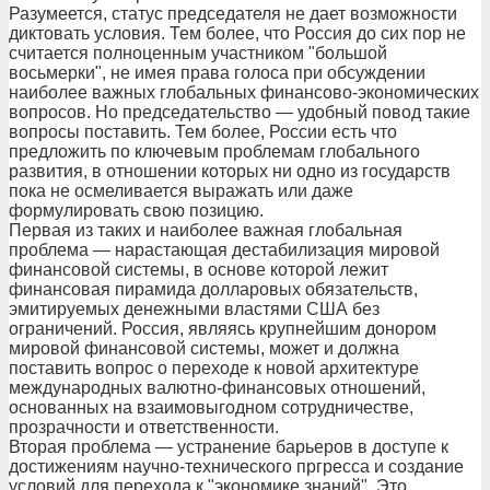
Разумеется, статус председателя не дает возможности
диктовать условия. Тем более, что Россия до сих пор не
считается полноценным участником "большой
восьмерки", не имея права голоса при обсуждении
наиболее важных глобальных финансово-экономических
вопросов. Но председательство — удобный повод такие
вопросы поставить. Тем более, России есть что
предложить по ключевым проблемам глобального
развития, в отношении которых ни одно из государств
пока не осмеливается выражать или даже
формулировать свою позицию.
Первая из таких и наиболее важная глобальная
проблема — нарастающая дестабилизация мировой
финансовой системы, в основе которой лежит
финансовая пирамида долларовых обязательств,
эмитируемых денежными властями США без
ограничений. Россия, являясь крупнейшим донором
мировой финансовой системы, может и должна
поставить вопрос о переходе к новой архитектуре
международных валютно-финансовых отношений,
основанных на взаимовыгодном сотрудничестве,
прозрачности и ответственности.
Вторая проблема — устранение барьеров в доступе к
достижениям научно-технического пргресса и создание
условий для перехода к "экономике знаний". Это