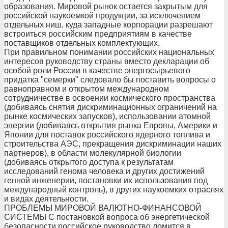
образования. Мировой рынок остается закрытым для
российской наукоемкой продукции, за исключением
отдельных ниш, куда западные корпорации разрешают
встроиться российским предприятиям в качестве
поставщиков отдельных комплектующих.
При правильном понимании российских национальных
интересов руководству страны вместо декларации об
особой роли России в качестве энергосырьевого
придатка "семерки" следовало бы поставить вопросы о
равноправном и открытом международном
сотрудничестве в освоении космического пространства
(добиваясь снятия дискриминационных ограничений на
рынке космических запусков), использовании атомной
энергии (добиваясь открытия рынка Европы, Америки и
Японии для поставок российского ядерного топлива и
строительства АЭС, прекращения дискриминации наших
партнеров), в области молекулярной биологии
(добиваясь открытого доступа к результатам
исследований генома человека и других достижений
генной инженерии, постановки их использования под
международный контроль), в других наукоемких отраслях
и видах деятельности.
ПРОБЛЕМЫ МИРОВОЙ ВАЛЮТНО-ФИНАНСОВОЙ
СИСТЕМЫ С постановкой вопроса об энергетической
безопасности российское руководство ломится в