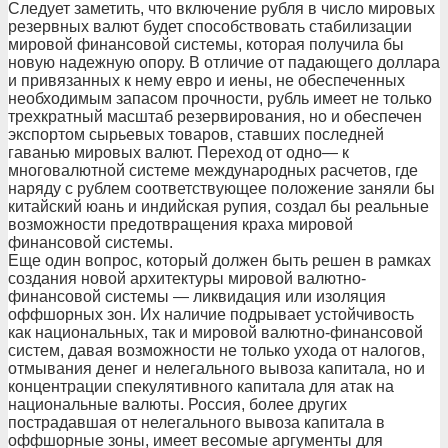
Следует заметить, что включение рубля в число мировых
резервных валют будет способствовать стабилизации
мировой финансовой системы, которая получила бы
новую надежную опору. В отличие от падающего доллара
и привязанных к нему евро и иены, не обеспеченных
необходимым запасом прочности, рубль имеет не только
трехкратный масштаб резервирования, но и обеспечен
экспортом сырьевых товаров, ставших последней
гаванью мировых валют. Переход от одно— к
многовалютной системе международных расчетов, где
наряду с рублем соответствующее положение заняли бы
китайский юань и индийская рупия, создал бы реальные
возможности предотвращения краха мировой
финансовой системы.
Еще один вопрос, который должен быть решен в рамках
создания новой архитектуры мировой валютно-
финансовой системы — ликвидация или изоляция
оффшорных зон. Их наличие подрывает устойчивость
как национальных, так и мировой валютно-финансовой
систем, давая возможности не только ухода от налогов,
отмывания денег и нелегального вывоза капитала, но и
концентрации спекулятивного капитала для атак на
национальные валюты. Россия, более других
пострадавшая от нелегального вывоза капитала в
оффшорные зоны, имеет весомые аргументы для