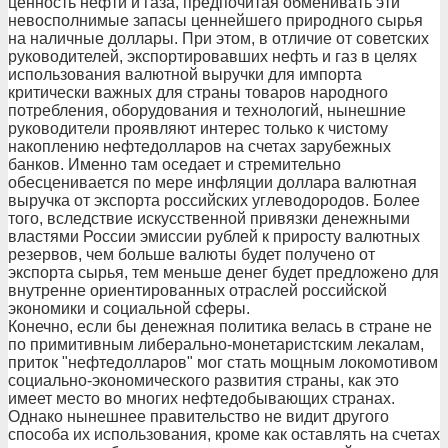
ценность нефти и газа, предпочитая обменивать эти
невосполнимые запасы ценнейшего природного сырья
на наличные доллары. При этом, в отличие от советских
руководителей, экспортировавших нефть и газ в целях
использования валютной выручки для импорта
критически важных для страны товаров народного
потребления, оборудования и технологий, нынешние
руководители проявляют интерес только к чистому
накоплению нефтедолларов на счетах зарубежных
банков. Именно там оседает и стремительно
обесценивается по мере инфляции доллара валютная
выручка от экспорта российских углеводородов. Более
того, вследствие искусственной привязки денежными
властями России эмиссии рублей к приросту валютных
резервов, чем больше валюты будет получено от
экспорта сырья, тем меньше денег будет предложено для
внутренне ориентированных отраслей российской
экономики и социальной сферы.
Конечно, если бы денежная политика велась в стране не
по примитивным либерально-монетаристским лекалам,
приток "нефтедолларов" мог стать мощным локомотивом
социально-экономического развития страны, как это
имеет место во многих нефтедобывающих странах.
Однако нынешнее правительство не видит другого
способа их использования, кроме как оставлять на счетах