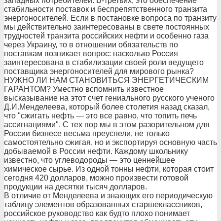
западных потребителей. В-третьих, это обеспечение
стабильности поставок и беспрепятственного транзита
энергоносителей. Если в постановке вопроса по транзиту
мы действительно заинтересованы в свете постоянных
трудностей транзита российских нефти и особенно газа
через Украину, то в отношении обязательств по
поставкам возникает вопрос: насколько Россия
заинтересована в стабилизации своей роли ведущего
поставщика энергоносителей для мирового рынка?
НУЖНО ЛИ НАМ СТАНОВИТЬСЯ ЭНЕРГЕТИЧЕСКИМ
ГАРАНТОМ? Уместно вспомнить известное
высказывание на этот счет гениального русского ученого
Д.И.Менделеева, который более столетия назад сказал,
что "сжигать нефть — это все равно, что топить печь
ассигнациями". С тех пор мы в этом разорительном для
России бизнесе весьма преуспели, не только
самостоятельно сжигая, но и экспортируя основную часть
добываемой в России нефти. Каждому школьнику
известно, что углеводороды — это ценнейшее
химическое сырье. Из одной тонны нефти, которая стоит
сегодня 420 долларов, можно произвести готовой
продукции на десятки тысяч долларов.
В отличие от Менделеева и знающих его периодическую
таблицу элементов образованных старшеклассников,
российское руководство как будто плохо понимает