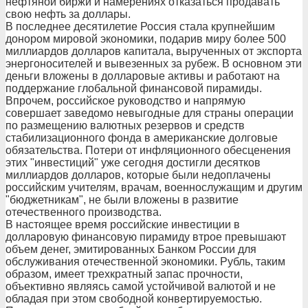
нефтяной биржи и намерениях отказаться продавать
свою нефть за доллары.
В последнее десятилетие Россия стала крупнейшим
донором мировой экономики, подарив миру более 500
миллиардов долларов капитала, вырученных от экспорта
энергоносителей и вывезенных за рубеж. В основном эти
деньги вложены в долларовые активы и работают на
поддержание глобальной финансовой пирамиды.
Впрочем, российское руководство и напрямую
совершает заведомо невыгодные для страны операции
по размещению валютных резервов и средств
стабилизационного фонда в американские долговые
обязательства. Потери от инфляционного обесценения
этих "инвестиций" уже сегодня достигли десятков
миллиардов долларов, которые были недоплачены
российским учителям, врачам, военнослужащим и другим
"бюджетникам", не были вложены в развитие
отечественного производства.
В настоящее время российские инвестиции в
долларовую финансовую пирамиду втрое превышают
объем денег, эмитированных Банком России для
обслуживания отечественной экономики. Рубль, таким
образом, имеет трехкратный запас прочности,
объективно являясь самой устойчивой валютой и не
обладая при этом свободной конвертируемостью.