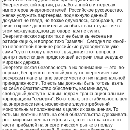
Энергетической хартии, разработанной в интересах
импортеров энергоносителей. Российское руководство,
желая услужить партнерам, подмахнуло данный
документ не глядя, но позже одумалось, сообразив, что
ничего кроме дополнительных обязательств участие в
этом международном договоре нам не сулит.
Энергетическая хартия так и не была вынесена на
ратификацию, и вопрос тихо "замяли". Сегодня по какой-
то непонятной причине российские руководители уже
сами "суют голову в петлю", выдвигая этот вопрос в
центр повестки дня предстоящей встречи глав ведущих
мировых держав.
Энергетическая безопасность в их понимании — это, во-
первых, беспрепятственный доступ к энергетическим
ресурсам планеты, вне зависимости от их национальной
принадлежности. То есть мы должны быть готовы взять
на себя обязательство обеспечить, как минимум,
свободный доступ к нашим недрам транснациональным
корпорациям "семерки". Во-вторых, это стабильность цен
на энергоносители, исключение злоупотреблений
монопольным положением в целях их завышения. То
есть мы должны взять на себя обязательства сдерживать
рост мировых цен на нефть и газ, то есть отказаться от
части прибылей на энергетическом рынке в пользу