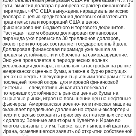
золотовалютными резервами США не превышает 4%. По
сути, эмиссия доллара приобрела характер финансовой
пирамиды. ФРС США вынуждена наращивать эмиссию
доллара с целью кредитования долговых обязательств
правительства и корпораций США в целях
финансирования бюджетного и торгового дефицитов.
Растущая таким образом долларовая финансовая
пирамида уже превысила 30 триллионов долларов,
около трети которых составляет государственный долг.
Долларовая финансовая пирамида уже вышла за
пределы устойчивости и обречена на саморазрушение.
Оно уже проявляется в периодических волнах
девальвации доллара, локальных катастрофах на рынке
американских ценных бумаг, а также в бурно растущих
ценах на нефть. Спекуляции сырьевыми товарами стали
последней точкой опоры для мировой финансовой
системы — спекулятивный капитал побежал с
потерявших устойчивость рынков ценных бумаг на
сырьевые рынки, играя на повышении цен на нефтяные
фьючерсы. Американская военно-политическая машина
оказывает предельное давление на страны-экспортеры
нефти с целью сохранить привязку их платежных систем
к доллару. Военные авантюры в Кувейте и Ираке во
многом связаны с этим. Так же, как и нынешний шантаж
Ирана, осмелившегося заявить об открытии собственной