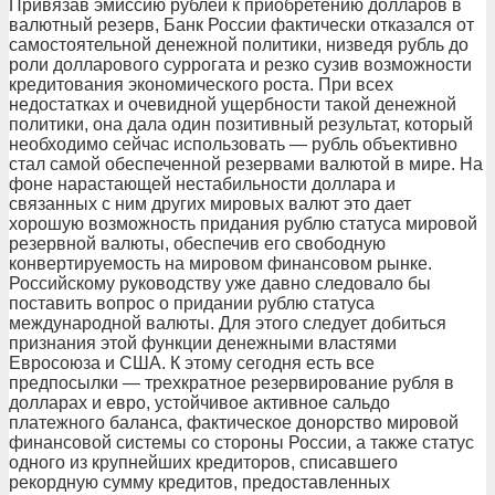
Привязав эмиссию рублей к приобретению долларов в
валютный резерв, Банк России фактически отказался от
самостоятельной денежной политики, низведя рубль до
роли долларового суррогата и резко сузив возможности
кредитования экономического роста. При всех
недостатках и очевидной ущербности такой денежной
политики, она дала один позитивный результат, который
необходимо сейчас использовать — рубль объективно
стал самой обеспеченной резервами валютой в мире. На
фоне нарастающей нестабильности доллара и
связанных с ним других мировых валют это дает
хорошую возможность придания рублю статуса мировой
резервной валюты, обеспечив его свободную
конвертируемость на мировом финансовом рынке.
Российскому руководству уже давно следовало бы
поставить вопрос о придании рублю статуса
международной валюты. Для этого следует добиться
признания этой функции денежными властями
Евросоюза и США. К этому сегодня есть все
предпосылки — трехкратное резервирование рубля в
долларах и евро, устойчивое активное сальдо
платежного баланса, фактическое донорство мировой
финансовой системы со стороны России, а также статус
одного из крупнейших кредиторов, списавшего
рекордную сумму кредитов, предоставленных