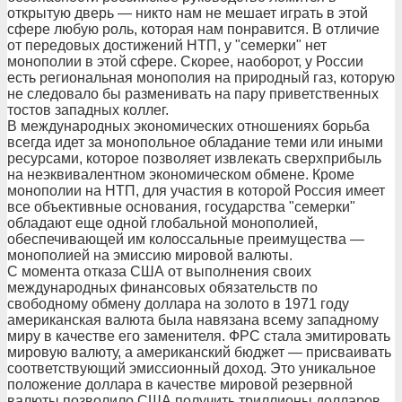
открытую дверь — никто нам не мешает играть в этой
сфере любую роль, которая нам понравится. В отличие
от передовых достижений НТП, у "семерки" нет
монополии в этой сфере. Скорее, наоборот, у России
есть региональная монополия на природный газ, которую
не следовало бы разменивать на пару приветственных
тостов западных коллег.
В международных экономических отношениях борьба
всегда идет за монопольное обладание теми или иными
ресурсами, которое позволяет извлекать сверхприбыль
на неэквивалентном экономическом обмене. Кроме
монополии на НТП, для участия в которой Россия имеет
все объективные основания, государства "семерки"
обладают еще одной глобальной монополией,
обеспечивающей им колоссальные преимущества —
монополией на эмиссию мировой валюты.
С момента отказа США от выполнения своих
международных финансовых обязательств по
свободному обмену доллара на золото в 1971 году
американская валюта была навязана всему западному
миру в качестве его заменителя. ФРС стала эмитировать
мировую валюту, а американский бюджет — присваивать
соответствующий эмиссионный доход. Это уникальное
положение доллара в качестве мировой резервной
валюты позволило США получить триллионы долларов