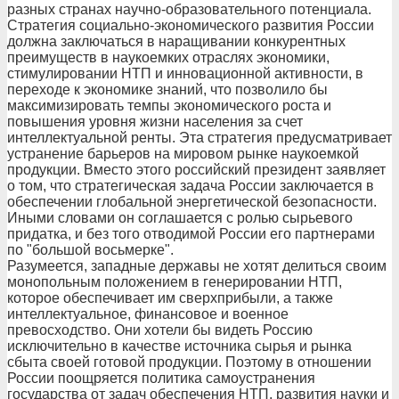
разных странах научно-образовательного потенциала.
Стратегия социально-экономического развития России
должна заключаться в наращивании конкурентных
преимуществ в наукоемких отраслях экономики,
стимулировании НТП и инновационной активности, в
переходе к экономике знаний, что позволило бы
максимизировать темпы экономического роста и
повышения уровня жизни населения за счет
интеллектуальной ренты. Эта стратегия предусматривает
устранение барьеров на мировом рынке наукоемкой
продукции. Вместо этого российский президент заявляет
о том, что стратегическая задача России заключается в
обеспечении глобальной энергетической безопасности.
Иными словами он соглашается с ролью сырьевого
придатка, и без того отводимой России его партнерами
по "большой восьмерке".
Разумеется, западные державы не хотят делиться своим
монопольным положением в генерировании НТП,
которое обеспечивает им сверхприбыли, а также
интеллектуальное, финансовое и военное
превосходство. Они хотели бы видеть Россию
исключительно в качестве источника сырья и рынка
сбыта своей готовой продукции. Поэтому в отношении
России поощряется политика самоустранения
государства от задач обеспечения НТП, развития науки и