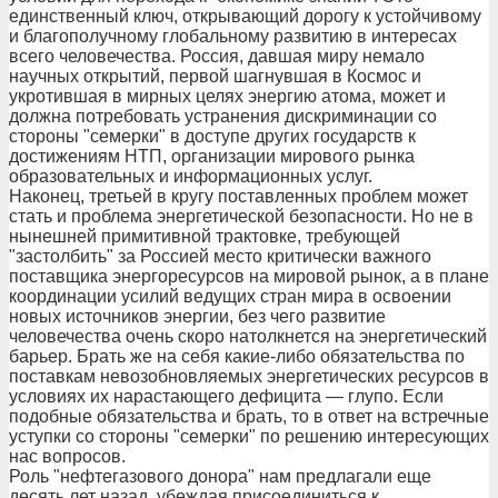
единственный ключ, открывающий дорогу к устойчивому
и благополучному глобальному развитию в интересах
всего человечества. Россия, давшая миру немало
научных открытий, первой шагнувшая в Космос и
укротившая в мирных целях энергию атома, может и
должна потребовать устранения дискриминации со
стороны "семерки" в доступе других государств к
достижениям НТП, организации мирового рынка
образовательных и информационных услуг.
Наконец, третьей в кругу поставленных проблем может
стать и проблема энергетической безопасности. Но не в
нынешней примитивной трактовке, требующей
"застолбить" за Россией место критически важного
поставщика энергоресурсов на мировой рынок, а в плане
координации усилий ведущих стран мира в освоении
новых источников энергии, без чего развитие
человечества очень скоро натолкнется на энергетический
барьер. Брать же на себя какие-либо обязательства по
поставкам невозобновляемых энергетических ресурсов в
условиях их нарастающего дефицита — глупо. Если
подобные обязательства и брать, то в ответ на встречные
уступки со стороны "семерки" по решению интересующих
нас вопросов.
Роль "нефтегазового донора" нам предлагали еще
десять лет назад, убеждая присоединиться к