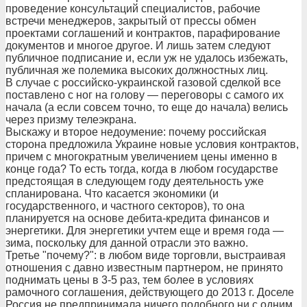
проведение консультаций специалистов, рабочие
встречи менеджеров, закрытый от прессы обмен
проектами соглашений и контрактов, парафирование
документов и многое другое. И лишь затем следуют
публичное подписание и, если уж не удалось избежать,
публичная же полемика высоких должностных лиц.
В случае с российско-украинской газовой сделкой все
поставлено с ног на голову — переговоры с самого их
начала (а если совсем точно, то еще до начала) велись
через призму телеэкрана.
Выскажу и второе недоумение: почему российская
сторона предложила Украине новые условия контрактов,
причем с многократным увеличением цены именно в
конце года? То есть тогда, когда в любом государстве
предстоящая в следующем году деятельность уже
спланирована. Что касается экономики (и
государственного, и частного секторов), то она
планируется на основе дебита-кредита финансов и
энергетики. Для энергетики учтем еще и время года —
зима, поскольку для данной отрасли это важно.
Третье "почему?": в любом виде торговли, выстраивая
отношения с давно известным партнером, не принято
поднимать цены в 3-5 раз, тем более в условиях
рамочного соглашения, действующего до 2013 г. Доселе
Россия не предпринимала ничего подобного ни с одним