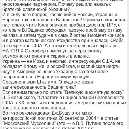
иностранным партнером. Почему решили начать с
братской славянской Украины?
И в силу чего вопрос, касающийся России, Украины и
Европы, так взволновал Вашингтон? Причем взволновал
настолько, что в Киев вначале прибыл директор ЦРУ, с
которым В.Ющенко обсуждал газовую проблему с глазу
на глаз, а затем туда же в самый острый момент кризиса
и в разгар католического Рождества при-мчалась К.Райс,
госсекретарь США. А потом и генеральный секретарь
НАТО Я.Х.Схеффер намекнул на перспективу
возможного принятия Украины в альянс.
Украина — не Ирак, и нефтью, интересующей США, не
обладает. К тому же, и российская, и каспийская нефть
идут в Америку не через Украину, а газ тем более
направляется в Европу, конкурирующую с
Соединенными Штатами. Откуда же такая
заинтересованность Вашингтона?
Если внимательно почитать "Великую шахматную доску"
З. Бжезинского, "Стратегию национальной безопасности
США в XXI веке" и исследования американских мозговых
трестов, кое-что проясняется.
Вот что рекомендовал Дж.Бушу этот мэтр
антироссийской политики 20 сентября 2004 г. в статье
"Московский Муссолини" (это — о В.В. Путине после его
заявления по Беслану 4 сентября 2004 г.):