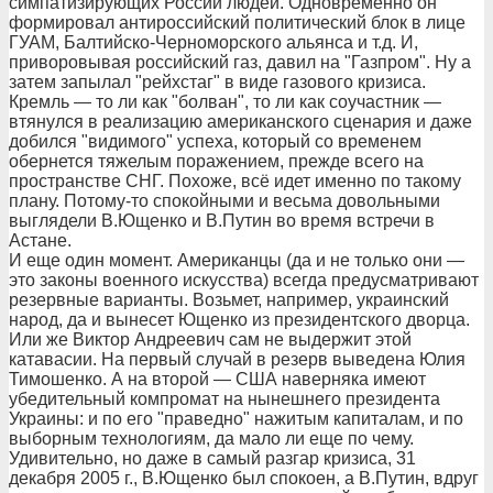
симпатизирующих России людей. Одновременно он
формировал антироссийский политический блок в лице
ГУАМ, Балтийско-Черноморского альянса и т.д. И,
приворовывая российский газ, давил на "Газпром". Ну а
затем запылал "рейхстаг" в виде газового кризиса.
Кремль — то ли как "болван", то ли как соучастник —
втянулся в реализацию американского сценария и даже
добился "видимого" успеха, который со временем
обернется тяжелым поражением, прежде всего на
пространстве СНГ. Похоже, всё идет именно по такому
плану. Потому-то спокойными и весьма довольными
выглядели В.Ющенко и В.Путин во время встречи в
Астане.
И еще один момент. Американцы (да и не только они —
это законы военного искусства) всегда предусматривают
резервные варианты. Возьмет, например, украинский
народ, да и вынесет Ющенко из президентского дворца.
Или же Виктор Андреевич сам не выдержит этой
катавасии. На первый случай в резерв выведена Юлия
Тимошенко. А на второй — США наверняка имеют
убедительный компромат на нынешнего президента
Украины: и по его "праведно" нажитым капиталам, и по
выборным технологиям, да мало ли еще по чему.
Удивительно, но даже в самый разгар кризиса, 31
декабря 2005 г., В.Ющенко был спокоен, а В.Путин, вдруг