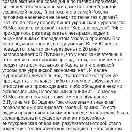
созвав экстренное совещание по газовой проблеме,
выглядел взволнованным и даже пожалел "простой
украинский народ" (при том, что в самой России
половина населения не знает, что такое газ в доме)?
Вот что по этому поводу пишет украинская журналистка
Ю.Мостовая в киевской газете "Зеркало недели": "Мне
приходилось разговаривать с четырьмя людьми,
обсуждавшими с президентом газовую проблему. Все
четверо, мягко говоря, в недоумении. Всем Ющенко
поведал о том, что он через день по 20 минут
разговаривает с В.Путиным, что у него замечательные
отношения с российским президентом, что они вместе
поедут кататься на лыжах в Карпаты и что никакой
угрозы для украинской экономики нет". И далее
журналистка делает вывод: "Благостное настроение
президента… означает либо его полное заблуждение
относительно происходящего, либо обладание некими
эксклюзивными, неведомыми знаниями". По-моему,
Ю.Мостовая попала в точку: именно обладание
В.Путиным и В.Ющенко "эксклюзивными знаниями"
позволило им организовать газовый кризис. То есть
будучи профессиональным военным, я утверждаю: была
спланирована и осуществлена антироссийско-
антиукраинская операция, результатом которой стало
изменение геополитической ситуации на Евразийском