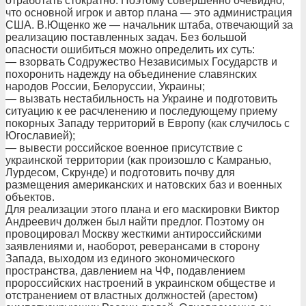
отработать стократно. Поэтому совершенно очевидно,
что основной игрок и автор плана — это администрация
США. В.Ющенко же — начальник штаба, отвечающий за
реализацию поставленных задач. Без большой
опасности ошибиться можно определить их суть:
— взорвать Содружество Независимых Государств и
похоронить надежду на объединение славянских
народов России, Белоруссии, Украины;
— вызвать нестабильность на Украине и подготовить
ситуацию к ее расчленению и последующему приему
покорных Западу территорий в Европу (как случилось с
Югославией);
— вывести российское военное присутствие с
украинской территории (как произошло с Камранью,
Лурдесом, Скрунде) и подготовить почву для
размещения американских и натовских баз и военных
объектов.
Для реализации этого плана и его маскировки Виктор
Андреевич должен был найти предлог. Поэтому он
провоцировал Москву жесткими антироссийскими
заявлениями и, наоборот, реверансами в сторону
Запада, выходом из единого экономического
пространства, давлением на ЧФ, подавлением
пророссийских настроений в украинском обществе и
отстранением от властных должностей (арестом)