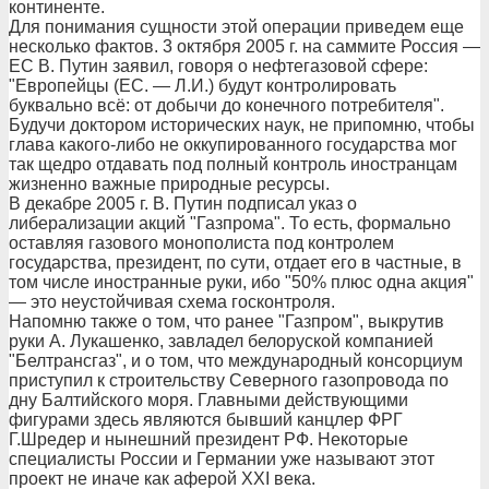
континенте.
Для понимания сущности этой операции приведем еще
несколько фактов. 3 октября 2005 г. на саммите Россия —
ЕС В. Путин заявил, говоря о нефтегазовой сфере:
"Европейцы (ЕС. — Л.И.) будут контролировать
буквально всё: от добычи до конечного потребителя".
Будучи доктором исторических наук, не припомню, чтобы
глава какого-либо не оккупированного государства мог
так щедро отдавать под полный контроль иностранцам
жизненно важные природные ресурсы.
В декабре 2005 г. В. Путин подписал указ о
либерализации акций "Газпрома". То есть, формально
оставляя газового монополиста под контролем
государства, президент, по сути, отдает его в частные, в
том числе иностранные руки, ибо "50% плюс одна акция"
— это неустойчивая схема госконтроля.
Напомню также о том, что ранее "Газпром", выкрутив
руки А. Лукашенко, завладел белоруской компанией
"Белтрансгаз", и о том, что международный консорциум
приступил к строительству Северного газопровода по
дну Балтийского моря. Главными действующими
фигурами здесь являются бывший канцлер ФРГ
Г.Шредер и нынешний президент РФ. Некоторые
специалисты России и Германии уже называют этот
проект не иначе как аферой XXI века.