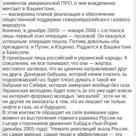
элементов американской ПРО, о чем вожделенно
мечтают в Вашингтоне,
— маскировка планов реализации и обеспечение
общественной поддержки североевропейского газового
маршрута.
Конечно, в декабре 2005г. — январе 2006 г. состоялся
лишь первый этап операции — пусковой. Он оказался
успешным: операция пошла. Потому довольны оба
президента: и Путин, и Ющенко. Радуются в Вашингтоне
и Брюсселе.
В проигрыше лишь российский и украинский народы. К
сожалению, не все понимают, что они — жертва
жестокого заговора, что их цинично натравливают друг
на друга. Донецкая бабушка, которой нечем платить за
подорожавший газ, будет плохо думать о такой же
бабушке из Сибири, которая замерзает вообще без газа.
Украинская молодежь будет клясть (и это уже идет вовсю
на интернет-форумах) молодых "москалей", хотя ни те,
ни другие не виноваты в том, что их лишают не только
нефти и газа, но и будущего.
В этом контексте обращает на себя внимание один
момент из выступления главного раввина России на
съезде сторонников движения Хабад в Нью-Йорке
(декабрь 2005 года): "Немало революций знала Россия,
но самая мирная, самая тихая и эффективная — это