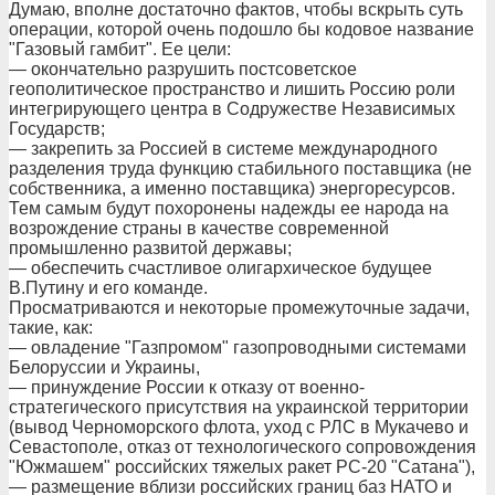
Думаю, вполне достаточно фактов, чтобы вскрыть суть
операции, которой очень подошло бы кодовое название
"Газовый гамбит". Ее цели:
— окончательно разрушить постсоветское
геополитическое пространство и лишить Россию роли
интегрирующего центра в Содружестве Независимых
Государств;
— закрепить за Россией в системе международного
разделения труда функцию стабильного поставщика (не
собственника, а именно поставщика) энергоресурсов.
Тем самым будут похоронены надежды ее народа на
возрождение страны в качестве современной
промышленно развитой державы;
— обеспечить счастливое олигархическое будущее
В.Путину и его команде.
Просматриваются и некоторые промежуточные задачи,
такие, как:
— овладение "Газпромом" газопроводными системами
Белоруссии и Украины,
— принуждение России к отказу от военно-
стратегического присутствия на украинской территории
(вывод Черноморского флота, уход с РЛС в Мукачево и
Севастополе, отказ от технологического сопровождения
"Южмашем" российских тяжелых ракет РС-20 "Сатана"),
— размещение вблизи российских границ баз НАТО и