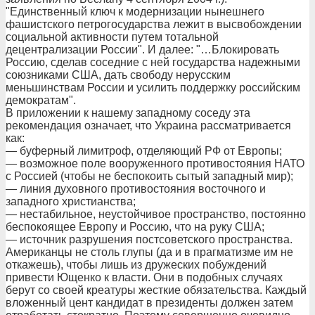
"Единственный ключ к модернизации нынешнего
фашистского петрогосударства лежит в высвобождении
социальной активности путем тотальной
децентрализации России". И далее: "…Блокировать
Россию, сделав соседние с ней государства надежными
союзниками США, дать свободу нерусским
меньшинствам России и усилить поддержку российским
демократам".
В приложении к нашему западному соседу эта
рекомендация означает, что Украина рассматривается
как:
— буферный лимитроф, отделяющий РФ от Европы;
— возможное поле вооруженного противостояния НАТО
с Россией (чтобы не беспокоить сытый западный мир);
— линия духовного противостояния восточного и
западного христианства;
— нестабильное, неустойчивое пространство, постоянно
беспокоящее Европу и Россию, что на руку США;
— источник разрушения постсоветского пространства.
Американцы не столь глупы (да и в прагматизме им не
откажешь), чтобы лишь из дружеских побуждений
привести Ющенко к власти. Они в подобных случаях
берут со своей креатуры жесткие обязательства. Каждый
вложенный цент кандидат в президенты должен затем