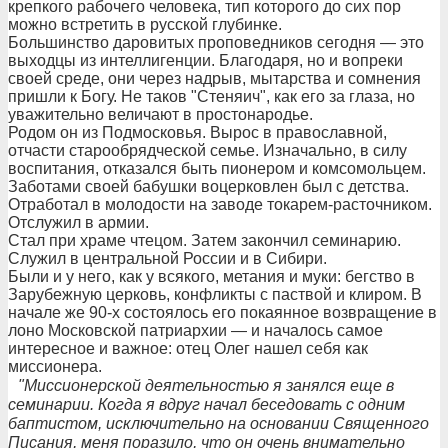
крепкого рабочего человека, тип которого до сих пор
можно встретить в русской глубинке.
Большинство даровитых проповедников сегодня — это
выходцы из интеллигенции. Благодаря, но и вопреки
своей среде, они через надрыв, мытарства и сомнения
пришли к Богу. Не таков "Стеняич", как его за глаза, но
уважительно величают в простонародье.
Родом он из Подмосковья. Вырос в православной,
отчасти старообрядческой семье. Изначально, в силу
воспитания, отказался быть пионером и комсомольцем.
Заботами своей бабушки воцерковлен был с детства.
Отработал в молодости на заводе токарем-расточником.
Отслужил в армии.
Стал при храме чтецом. Затем закончил семинарию.
Служил в центральной России и в Сибири.
Были и у него, как у всякого, метания и муки: бегство в
Зарубежную церковь, конфликты с паствой и клиром. В
начале же 90-х состоялось его покаянное возвращение в
лоно Московской патриархии — и началось самое
интересное и важное: отец Олег нашел себя как
миссионера.
"Миссионерской деятельностью я занялся еще в
семинарии. Когда я вдруг начал беседовать с одним
баптистом, исключительно на основании Священного
Писания, меня поразило, что он очень внимательно