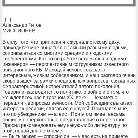
| | | | |
Александр Титов
МИССИОНЕР
В силу того, что приписан я к журналистскому цеху,
приходится мне общаться с самыми разными людьми,
соприкасаться со многими средами и людскими
сообществами. Как-то по работе встречался я одним с
инженером — перспективным сотрудником известного
авиационного КБ. Молодой человек оказался
интересным, живым собеседником, и наш разговор очень
скоро вышел за рамки специальных вопросов, связанных
с характеристикой истребителей пятого поколения.
Говорили, как водится, о политике, о войне и о том, что
же ждет всех нас в грозном XXI веке… Незаметно
перешли к вопросам вечности. Мой собеседник выказал
интерес к религии, связав ее с наукой. Признался мне,
что по убеждениям — атеист. При этом имеет весьма
общие и поверхностные представления о вере отцов.
Просил рекомендовать ему какую-либо литературу по
этой, новой для него теме.
— Быть может, — спросил он, — у вас есть на примете