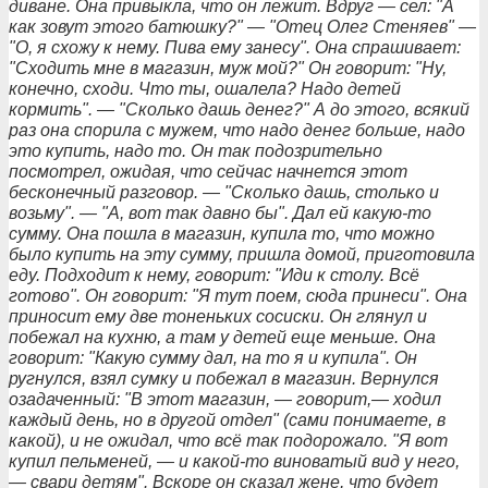
диване. Она привыкла, что он лежит. Вдруг — сел: "А
как зовут этого батюшку?" — "Отец Олег Стеняев" —
"О, я схожу к нему. Пива ему занесу". Она спрашивает:
"Сходить мне в магазин, муж мой?" Он говорит: "Ну,
конечно, сходи. Что ты, ошалела? Надо детей
кормить". — "Сколько дашь денег?" А до этого, всякий
раз она спорила с мужем, что надо денег больше, надо
это купить, надо то. Он так подозрительно
посмотрел, ожидая, что сейчас начнется этот
бесконечный разговор. — "Сколько дашь, столько и
возьму". — "А, вот так давно бы". Дал ей какую-то
сумму. Она пошла в магазин, купила то, что можно
было купить на эту сумму, пришла домой, приготовила
еду. Подходит к нему, говорит: "Иди к столу. Всё
готово". Он говорит: "Я тут поем, сюда принеси". Она
приносит ему две тоненьких сосиски. Он глянул и
побежал на кухню, а там у детей еще меньше. Она
говорит: "Какую сумму дал, на то я и купила". Он
ругнулся, взял сумку и побежал в магазин. Вернулся
озадаченный: "В этот магазин, — говорит,— ходил
каждый день, но в другой отдел" (сами понимаете, в
какой), и не ожидал, что всё так подорожало. "Я вот
купил пельменей, — и какой-то виноватый вид у него,
— свари детям". Вскоре он сказал жене, что будет