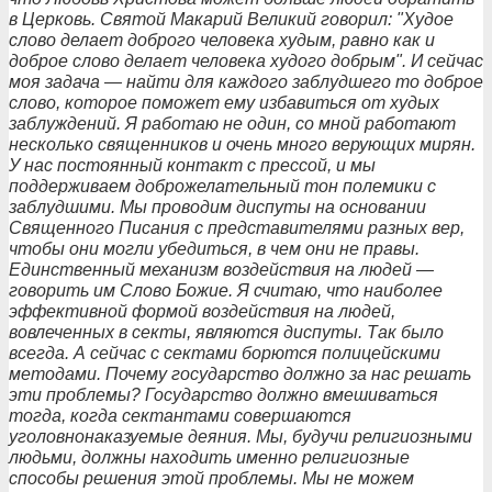
в Церковь. Святой Макарий Великий говорил: "Худое
слово делает доброго человека худым, равно как и
доброе слово делает человека худого добрым". И сейчас
моя задача — найти для каждого заблудшего то доброе
слово, которое поможет ему избавиться от худых
заблуждений. Я работаю не один, со мной работают
несколько священников и очень много верующих мирян.
У нас постоянный контакт с прессой, и мы
поддерживаем доброжелательный тон полемики с
заблудшими. Мы проводим диспуты на основании
Священного Писания с представителями разных вер,
чтобы они могли убедиться, в чем они не правы.
Единственный механизм воздействия на людей —
говорить им Слово Божие. Я считаю, что наиболее
эффективной формой воздействия на людей,
вовлеченных в секты, являются диспуты. Так было
всегда. А сейчас с сектами борются полицейскими
методами. Почему государство должно за нас решать
эти проблемы? Государство должно вмешиваться
тогда, когда сектантами совершаются
уголовнонаказуемые деяния. Мы, будучи религиозными
людьми, должны находить именно религиозные
способы решения этой проблемы. Мы не можем