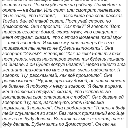
попивая пиво. Потом убегает на работу. Приходит, и
опять — на диван. Или спит, или смотрит телевизор.
"Я не знаю, что делать", — закончила она свой рассказ.
Тогда я дал ей такой совет. Поступай строго по
Домострою. Она спросила: "Как так?" Я говорю: "Вот
придешь сегодня домой, скажи мужу, что священник
меня отругал, сказал, что с этого момента твой муж
— твой господин. И скажи ему, что теперь без его
приказания ты ничего не будешь выполнять". Она
говорит: "Зачем?" Я говорю: "Как зачем? Если ты так
поступишь, через некоторое время ты будешь лежать
на диване, а он будет вокруг бегать". Через неделю эта
женщина приходит ко мне в храм, очень радостная. Я
говорю: "Ну, рассказывай, как всё произошло". Она
рассказывает. "Ну, как, прихожу домой, он опять лежит
на диване. Я подхожу к нему и говорю: "Я была в храме,
меня батюшка отругал, сказал, что неправильно
выстраивала свои отношения с тобой". Он с дивана ей
говорит: "Ну, вот, наконец-то, хоть батюшка
нормальный появился". Она продолжает: "Теперь я буду
тебя слушаться во всем. Без твоих приказаний вообще
ничего не буду делать. Вот как ты мне скажешь, так я
буду делать. Будем жить по Домострою". Он сел на