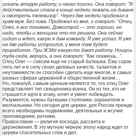
искать вторую работу, и начал поиски. Она говорит: "Я
действительно стала в конце недели лежать на диване
и смотреть телевизор". Через две недели прибежал в
храм муж. Без пива. Прибежал ко мне, и говорит: "Отец
Олег, я все понимаю, Домострой — это хорошо, но
надо, чтобы и женщина что-то решала. Она сейчас
сидит и ждет, какую я дам команду. Я уже устал. Я уже
на две работы устроился, у меня там будет
приработок. При ЖЭКе какую-то дают работу. Ношусь
туда-сюда, верчусь, а она говорит: "Как скажешь...".
Отец Олег — совсем еще не старый батюшка. Ему сорок
пять лет и в силу своих деловых качеств, талантов и
неутомимости он способен сделать еще многое, в самых
разных сферах церковной и общественной жизни…
Но, пожалуй, самым ценным является то, что отец Олег
представляет тип священника-воина. Он из тех, кто не
страшится идти в атаку, хочет и умеет побеждать.
Разумеется, нужны батюшки-столпники, охранители и
молчальники. Но сегодня для церкви, для России прежде
всего необходимы подвижники, деятельные и жгучие
проповедники, ратники.
Православие — религия восхода, рассвета и
дерзновения. В эту мутную черную эпоху народ ждет от
церкви спасительных слов и дел.