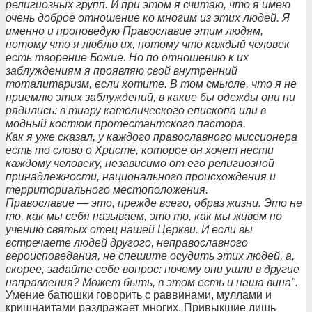
религиозных групп. И при этом я считаю, что я имею
очень доброе отношение ко многим из этих людей. Я
именно и проповедую Православие этим людям,
потому что я люблю их, потому что каждый человек
есть творение Божие. Но по отношению к их
заблуждениям я проявляю свой внутренний
тоталитаризм, если хотите. В том смысле, что я не
приемлю этих заблуждений, в какие бы одежды они ни
рядились: в тиару католического епископа или в
модный костюм протестантского пастора.
Как я уже сказал, у каждого православного миссионера
есть то слово о Христе, которое он хочет нести
каждому человеку, независимо от его религиозной
принадлежности, национального происхождения и
территориального местоположения.
Православие — это, прежде всего, образ жизни. Это не
то, как мы себя называем, это то, как мы живем по
учению святых отец нашей Церкви. И если вы
встречаете людей другого, неправославного
вероисповедания, не спешите осудить этих людей, а,
скорее, задайте себе вопрос: почему они ушли в другие
направления? Может быть, в этом есть и наша вина".
Умение батюшки говорить с раввинами, муллами и
кришнаитами раздражает многих. Привыкшие лишь