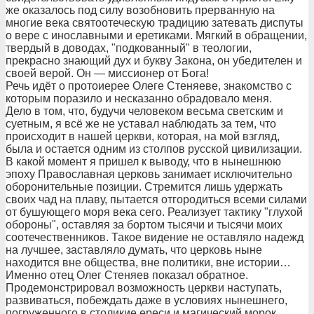
же оказалось под силу возобновить прерванную на
многие века святоотеческую традицию затевать диспуты
о вере с инославными и еретиками. Мягкий в обращении,
твердый в доводах, "подкованный" в теологии,
прекрасно знающий дух и букву Закона, он убедителен и
своей верой. Он — миссионер от Бога!
Речь идёт о протоиерее Олеге Стеняеве, знакомство с
которым поразило и несказанно обрадовало меня.
Дело в том, что, будучи человеком весьма светским и
суетным, я всё же не уставал наблюдать за тем, что
происходит в нашей церкви, которая, на мой взгляд,
была и остается одним из столпов русской цивилизации.
В какой момент я пришел к выводу, что в нынешнюю
эпоху Православная церковь занимает исключительно
оборонительные позиции. Стремится лишь удержать
своих чад на плаву, пытается отгородиться всеми силами
от бушующего моря века сего. Реализует тактику "глухой
обороны", оставляя за бортом тысячи и тысячи моих
соотечественников. Такое видение не оставляло надежд
на лучшее, заставляло думать, что церковь ныне
находится вне общества, вне политики, вне истории…
Именно отец Олег Стеняев показал обратное.
Продемонстрировал возможность церкви наступать,
развиваться, побеждать даже в условиях нынешнего,
погруженного в столикие ереси и магический морок