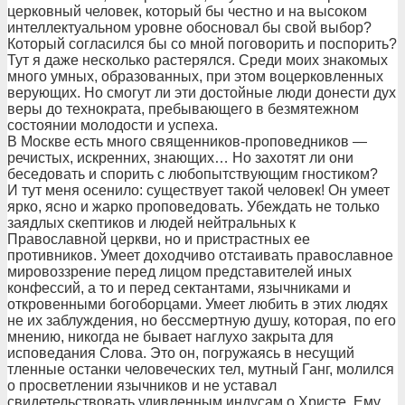
церковный человек, который бы честно и на высоком
интеллектуальном уровне обосновал бы свой выбор?
Который согласился бы со мной поговорить и поспорить?
Тут я даже несколько растерялся. Среди моих знакомых
много умных, образованных, при этом воцерковленных
верующих. Но смогут ли эти достойные люди донести дух
веры до технократа, пребывающего в безмятежном
состоянии молодости и успеха.
В Москве есть много священников-проповедников —
речистых, искренних, знающих… Но захотят ли они
беседовать и спорить с любопытствующим гностиком?
И тут меня осенило: существует такой человек! Он умеет
ярко, ясно и жарко проповедовать. Убеждать не только
заядлых скептиков и людей нейтральных к
Православной церкви, но и пристрастных ее
противников. Умеет доходчиво отстаивать православное
мировоззрение перед лицом представителей иных
конфессий, а то и перед сектантами, язычниками и
откровенными богоборцами. Умеет любить в этих людях
не их заблуждения, но бессмертную душу, которая, по его
мнению, никогда не бывает наглухо закрыта для
исповедания Слова. Это он, погружаясь в несущий
тленные останки человеческих тел, мутный Ганг, молился
о просветлении язычников и не уставал
свидетельствовать удивленным индусам о Христе. Ему