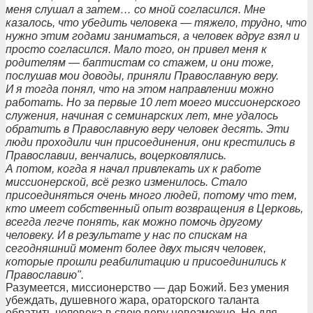
меня слушал а затем… со мной согласился. Мне
казалось, что убедить человека — тяжело, трудно, что
нужно этим годами заниматься, а человек вдруг взял и
просто согласился. Мало того, он привел меня к
родителям — баптистам со стажем, и они тоже,
послушав мои доводы, приняли Православную веру.
И я тогда понял, что на этом направлении можно
работать. Но за первые 10 лет моего миссионерского
служения, начиная с семинарских лет, мне удалось
обратить в Православную веру человек десять. Эти
люди проходили чин присоединения, они крестились в
Православии, венчались, воцерковлялись.
А потом, когда я начал привлекать их к работе
миссионерской, всё резко изменилось. Стало
присоединяться очень много людей, потому что тем,
кто имеет собственный опыт возвращения в Церковь,
всегда легче понять, как можно помочь другому
человеку. И в результате у нас по спискам на
сегодняшний момент более двух тысяч человек,
которые прошли реабилитацию и присоединились к
Православию".
Разумеется, миссионерство — дар Божий. Без умения
убеждать, душевного жара, ораторского таланта
обратить человека в свою веру невозможно. Но для