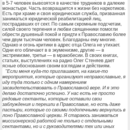
в 5-7 человек вывозятся в качестве трудников в далекие
монастыри. Часть возвращается к жизни без наркотиков.
Есть при храме и своя юридическая служба, призванная
заниматься юридической реабилитацией лиц,
пострадавших от сект. По самым скромным подсчетам,
силой своего терпения и любви священники помогли
обрести душевный покой и придти к Православию более
чем двум тысячам человек. Благодарны ему многие.
Однако и огонь критики в адрес отца Олега не утихает.
Одни его обличают в в экуменизме, другие — в
экстремизме, третьи — в мракобесии. В своих книгах,
статьях, выступлениях на радио Олег Стеняев дает
ясные обоснования своим взглядам и действиям.
"Если меня куда-то приглашают, на какие-то
мероприятия, которые организуют неправославные, я
иду туда только с одним намерением
засвидетельствовать о Православной вере. И я это
делаю достаточно успешно. У нас есть не просто
рядовые сектанты, которые оставили свои
заблуждения и перешли в Православие, но есть даже
пастыри, которые со своими подопечными вернулись в
лоно Православной церкви. Я стараюсь заниматься
миссионерской работой не только с отдельными
сектантами, но и с руководителями тех или иных