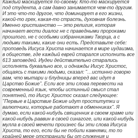
Каждый маскируется по-своему. Кто-то маскируется
под студента, а сам давно занимается чем-то другим.
И это что-то другое, что доминирует в его жизни,
какой-то грех, какая-то страсть, духовная болезнь.
Именно христианство — это религия, которая
начинает вести диалог не с праведными пророками
прошлого, не с особыми избранниками Творца, а с
людьми такими, какие они есть. Представьте себе:
проповедь Иисуса Христа начинается в мире иудаизма,
в обществе, где каждый еврей старался исполнить все
613 заповедей. Иудеи действительно старались
исполнять буквально все, и однажды Иисус Христос,
общаясь с такими людьми, сказал: "…истинно говорю
вам, что мытари и блудницы вперед вас идут в
Царство Божие". Если все эти слова перевести на
современный язык, чтобы истинный смысл стал
понятней, то Иисус Христос сказал следующее:
"Первые в Царствие Божие идут проститутки и
валютчики, которые работают в обменниках". Я
думаю, если какой-нибудь священник в своем храме или
какой-нибудь раввин в своей синагоге, или какой-нибудь
мулла в своей мечети произнес бы эти слова Иисуса
Христа, то его, если бы не побили камнями, то по
крайней мере отстранили бы от служения и