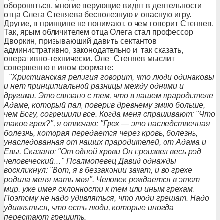
обороняться, многие верующие видят в деятельности
отца Олега Стеняева бесполезную и опасную игру.
Другие, в принципе не понимают, о чем говорит Стеняев.
Так, ярым обличителем отца Олега стал профессор
Дворкин, призывающий давить сектантов
административно, законодательно и, так сказать,
оперативно-технически. Олег Стеняев мыслит
совершенно в ином формате:
"Христианская религия говорит, что люди одинаковы
и нет принципиальной разницы между одними и
другими. Это связано с тем, что в нашем прародителе
Адаме, который пал, поверив древнему змию больше,
чем Богу, согрешили все. Когда меня спрашивают: "Что
такое грех?", я отвечаю: "Грех — это наследственная
болезнь, которая передается через кровь, болезнь,
унаследованная от наших прародителей, от Адама и
Евы. Сказано: "От одной крови Он произвел весь род
человеческий…" Псалмопевец Давид однажды
воскликнул: "Вот, я в беззаконии зачат, и во грехе
родила меня мать моя". Человек рождается в этот
мир, уже имея склонности к тем или иным грехам.
Поэтому не надо удивляться, что люди грешат. Надо
удивляться, что есть люди, которые иногда
перестают грешить.