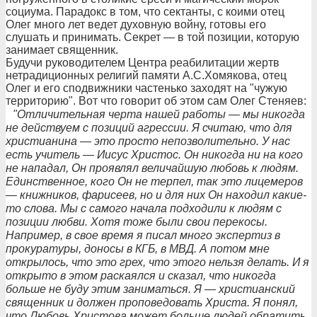
социума. Парадокс в том, что сектанты, с коими отец
Олег много лет ведет духовную войну, готовы его
слушать и принимать. Секрет — в той позиции, которую
занимает священник.
Будучи руководителем Центра реабилитации жертв
нетрадиционных религий памяти А.С.Хомякова, отец
Олег и его сподвижники частенько заходят на "чужую
территорию". Вот что говорит об этом сам Олег Стеняев:
"Отличительная черта нашей работы — мы никогда
не действуем с позиций агрессии. Я считаю, что для
христианина — это просто непозволительно. У нас
есть учитель — Иисус Христос. Он никогда ни на кого
не нападал, Он проявлял величайшую любовь к людям.
Единственное, кого Он не терпел, так это лицемеров
— книжников, фарисеев, но и для них Он находил какие-
то слова. Мы с самого начала подходили к людям с
позиции любви. Хотя тоже были свои перекосы.
Например, в свое время я писал много экспертиз в
прокуратуры, доносы в КГБ, в МВД. А потом мне
открылось, что это грех, что этого нельзя делать. И я
открыто в этом раскаялся и сказал, что никогда
больше не буду этим заниматься. Я — христианский
священник и должен проповедовать Христа. Я понял,
что Любовь Христова может больше людей обратить