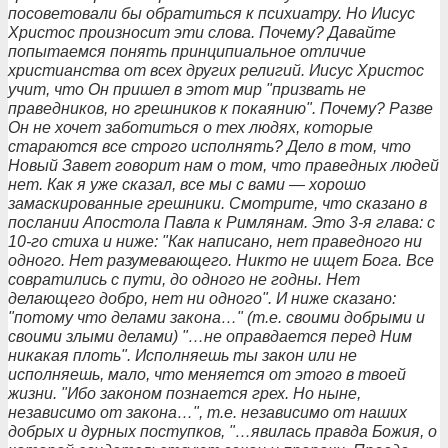
посоветовали бы обратиться к психиатру. Но Иисус
Христос произносит эти слова. Почему? Давайте
попытаемся понять принципиальное отличие
христианства от всех других религий. Иисус Христос
учит, что Он пришел в этот мир "призвать не
праведников, но грешников к покаянию". Почему? Разве
Он не хочет заботиться о тех людях, которые
стараются все строго исполнять? Дело в том, что
Новый Завет говорит нам о том, что праведных людей
нет. Как я уже сказал, все мы с вами — хорошо
замаскированные грешники. Смотрите, что сказано в
послании Апостола Павла к Римлянам. Это 3-я глава: с
10-го стиха и ниже: "Как написано, нет праведного ни
одного. Нет разумевающего. Никто не ищет Бога. Все
совратились с пути, до одного не годны. Нет
делающего добро, нет ни одного". И ниже сказано:
"потому что делами закона…" (т.е. своими добрыми и
своими злыми делами) "…не оправдается перед Ним
никакая плоть". Исполняешь ты закон или не
исполняешь, мало, что меняется от этого в твоей
жизни. "Ибо законом познается грех. Но ныне,
независимо от закона…", т.е. независимо от наших
добрых и дурных поступков, "…явилась правда Божия, о