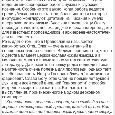
ведения миссионерской работы нужны и глубокие
познания. Особенно это важно, когда работа ведется
среди убежденных сектантов, большинство из которых
виртуозно жонглируют цитатами из Писания и умело
оперируют источниками. Здесь на помощь отцу Олегу
приходит качество, весьма редкое и нехарактерное даже
для известных проповедников и архиереев-настоятелей
дня нынешнего.
Речь идет о том, что в Православии называется
книжностью. Отец Олег — очень начитанный в
священных текстах человек. Видимо, повлияло то, что он
с детства владеет церковнославянским языком, а в
молодости много и внимательно читал святоотеческую
литературу. Да и память батюшку редко подводит. Такая
начитанность очень полезна для проповеди, однако таит
в себе опасность. Не зря Господь обличал "книжников и
фарисеев". Слава Богу, отец Олег не подменяет буквой
дух, и при всей своей внешней "свирепости" способен
искренне смиряться и каяться. Вот часть его
выступления, произнесенного на одном церковном
семинаре:
"Христианская религия говорит, что каждый из нас —
хорошо замаскированный грешник, каждый из нас. Вот
я замаскировался под подрясником. Крест надел сверху.