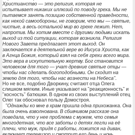
Христианство — это религия, которая не
испытывает никаких иллюзий по поводу греха. Мы не
пытаемся занять позицию собственной праведности,
как некой самообороны, не говорим, что мы — святые,
чистые, а весь остальной мир во грехе лежит. Нет,
напротив. Мы хотим вместе с другими людьми искать
выход из той ситуации, которая возникла. Религия
Нового Завета предлагает этот выход. Он
заключается в деятельной вере во Иисуса Христа, как
в Агнца Божия, который взял на себя грехи всего мира.
Это вера в искупительную жертву. Бог становится
человеком для того — учат древние святые отцы —
чтобы нас сделать богоподобными. Он сходит на
землю для того, чтобы нас вознести на Небеса".
Но не все, подобно Дворкину, считают отца Олега
слишком мягким. Иные указывают на "реакционность" и
"косность" батюшки. В одном из своих выступлений отец
Олег так обосновал пользу Домостроя.
"Однажды ко мне в храм пришла одна прихожанка. Она
была очень взволнована. В сбивчивом рассказе она
поведала, что у нее проблема с мужем, что семья
многодетная, что все заботы о детях легли на её
плечи, что муж, придя с работы, ложится на диван,
включает телевизор и смотрит его день и ночь,