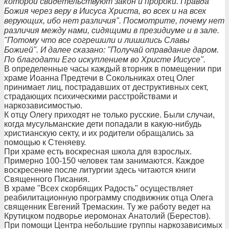
которой свидетельствуют закон и пророки. Правда
Божия через веру в Иисуса Христа, во всех и на всех
верующих, ибо нет различия". Посмотрите, почему нет
различия между нами, сидящими в президиуме и в зале.
"Потому что все согрешили и лишились Славы
Божией". И далее сказано: "Получай оправдание даром.
По благодати Его искуплением во Христе Иисусе".
В определенные часы каждый вторник в помещении при
храме Иоанна Предтечи в Сокольниках отец Олег
принимает лиц, пострадавших от деструктивных сект,
страдающих психическими расстройствами и
наркозависимостью.
К отцу Олегу приходят не только русские. Были случаи,
когда мусульманские дети попадали в какую-нибудь
христианскую секту, и их родители обращались за
помощью к Стеняеву.
При храме есть воскресная школа для взрослых.
Примерно 100-150 человек там занимаются. Каждое
воскресение после литургии здесь читаются книги
Священного Писания.
В храме "Всех скорбящих Радость" осуществляет
реабилитационную программу сподвижник отца Олега
священник Евгений Тремаскин. Ту же работу ведет на
Крутицком подворье иеромонах Анатолий (Берестов).
При помощи Центра небольшие группы наркозависимых