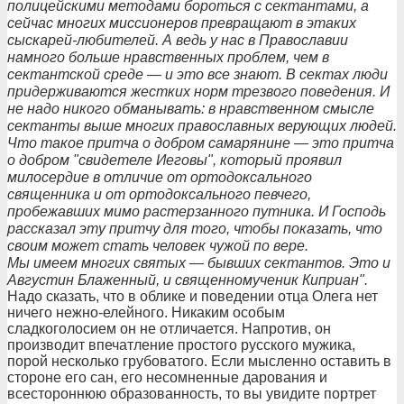
полицейскими методами бороться с сектантами, а
сейчас многих миссионеров превращают в этаких
сыскарей-любителей. А ведь у нас в Православии
намного больше нравственных проблем, чем в
сектантской среде — и это все знают. В сектах люди
придерживаются жестких норм трезвого поведения. И
не надо никого обманывать: в нравственном смысле
сектанты выше многих православных верующих людей.
Что такое притча о добром самарянине — это притча
о добром "свидетеле Иеговы", который проявил
милосердие в отличие от ортодоксального
священника и от ортодоксального певчего,
пробежавших мимо растерзанного путника. И Господь
рассказал эту притчу для того, чтобы показать, что
своим может стать человек чужой по вере.
Мы имеем многих святых — бывших сектантов. Это и
Августин Блаженный, и священномученик Киприан".
Надо сказать, что в облике и поведении отца Олега нет
ничего нежно-елейного. Никаким особым
сладкоголосием он не отличается. Напротив, он
производит впечатление простого русского мужика,
порой несколько грубоватого. Если мысленно оставить в
стороне его сан, его несомненные дарования и
всестороннюю образованность, то вы увидите портрет