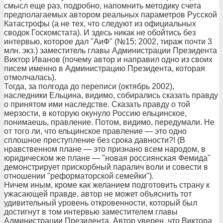
смысл еще раз, подробно, напомнить методику счета
предполагаемых автором реальных параметров Русской
Катастрофы (а не тех, что следуют из официальных
сводок Госкомстата). И здесь никак не обойтись без
интервью, которое дал "АиФ" (№15; 2002, тираж почти 3
млн. экз.) заместитель главы Администрации Президента
Виктор Иванов (почему автор и направил одно из своих
писем именно в Администрацию Президента, которая
отмолчалась).
Тогда, за полгода до переписи (октябрь 2002),
наследники Ельцина, видимо, собирались сказать правду
о принятом ими наследстве. Сказать правду о той
мерзости, в которую окунуло Россию ельцинское,
понимаешь, правление. Потом, видимо, передумали. Не
от того ли, что ельцинское правление — это одно
сплошное преступление без срока давности?! (В
нравственном плане — это признано всем народом, в
юридическом же плане — "новая россиянская Фемида"
демонстрирует прискорбный паралич воли и совести в
отношении "реформаторской семейки").
Ничем иным, кроме как желанием подготовить страну к
ужасающей правде, автор не может объяснить тот
удивительный уровень откровенности, который был
достигнут в том интервью заместителем главы
Администрации Президента. Автор уверен, что Виктора