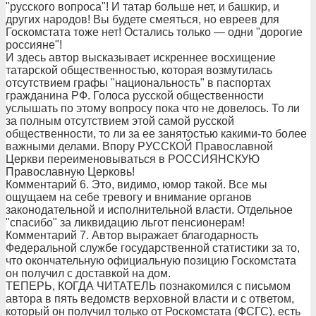
"русского вопроса"! И татар больше нет, и башкир, и
других народов! Вы будете смеяться, но евреев для
Госкомстата тоже нет! Остались только — одни "дорогие
россияне"!
И здесь автор высказывает искреннее восхищение
татарской общественностью, которая возмутилась
отсутствием графы "национальность" в паспортах
гражданина РФ. Голоса русской общественности
услышать по этому вопросу пока что не довелось. То ли
за полным отсутствием этой самой русской
общественности, то ли за ее занятостью какими-то более
важными делами. Впору РУССКОЙ Православной
Церкви переименовываться в РОССИЯНСКУЮ
Православную Церковь!
Комментарий 6. Это, видимо, юмор такой. Все мы
ощущаем на себе тревогу и внимание органов
законодательной и исполнительной власти. Отдельное
"спасибо" за ликвидацию льгот пенсионерам!
Комментарий 7. Автор выражает благодарность
Федеральной службе государственной статистики за то,
что окончательную официальную позицию Госкомстата
он получил с доставкой на дом.
ТЕПЕРЬ, КОГДА ЧИТАТЕЛЬ познакомился с письмом
автора в пять ведомств верховной власти и с ответом,
который он получил только от Роскомстата (ФСГС), есть