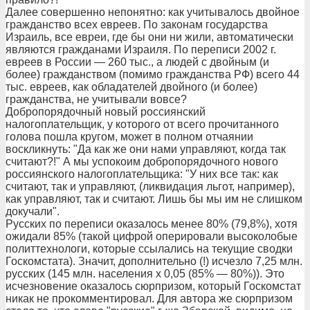
Далее совершенно непонятно: как учитывалось двойное
гражданство всех евреев. По законам государства
Израиль, все евреи, где бы они ни жили, автоматически
являются гражданами Израиля. По переписи 2002 г.
евреев в России — 260 тыс., а людей с двойным (и
более) гражданством (помимо гражданства РФ) всего 44
тыс. евреев, как обладателей двойного (и более)
гражданства, не учитывали вовсе?
Добропорядочный новый россиянский
налогоплательщик, у которого от всего прочитанного
голова пошла кругом, может в полном отчаянии
воскликнуть: "Да как же они нами управляют, когда так
считают?!" А мы успокоим добропорядочного нового
россиянского налогоплательщика: "У них все так: как
считают, так и управляют, (ликвидация льгот, например),
как управляют, так и считают. Лишь бы мы им не слишком
докучали".
Русских по переписи оказалось менее 80% (79,8%), хотя
ожидали 85% (такой цифрой оперировали высоколобые
политтехнологи, которые ссылались на текущие сводки
Госкомстата). Значит, дополнительно (!) исчезло 7,25 млн.
русских (145 млн. населения х 0,05 (85% — 80%)). Это
исчезновение оказалось сюрпризом, который Госкомстат
никак не прокомментировал. Для автора же сюрпризом