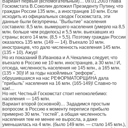
Вариант первый (вспомогательный)… 09.01.2003 глава
Госкомстата В.Соколин доложил Президенту Путину, что
граждан России 135 млн., а иностранцев 10 млн. Если
исходить из официальных сводок Госкомстата, эти
данные были безупречны. "Выбытие" населения
составило: 8,5 млн. вымершего населения (умерло на 8,5
млн. больше чем родилось) и 5,5 млн. выехавших из
страны; всего 14 млн. (8,5 + 5,5). Поэтому граждан России
оказалось 135 млн. (149 — 14). Въехало 10 млн.
иностранцев, что дало численность населения 145 млн.
(135 + 10). Ажур!
Но из показаний В.Иванова и А.Чекалина следует, что
въехало в Россию не 10 млн. иностранцев, а 30 млн.! И,
отсюда, численность населения не 145 млн., а 165 млн.
(135 + 30)! И за годы назойливых "реформ",
обрушившаяся на нас РЕФОРМАТОРЩИНА дала
"прибыль" населения на 16 млн. (165-149)! Славно-то
как!…
Но нет. Честный Госкомстат стоит непоколебимо:
населения — 145 млн.
Вариант второй (основной)… Зададимся простым
вопросом: в Россию к моменту переписи прибыло
примерно 30 млн. "гостей", а общая численность
населения тем не менее не выросла, а даже
уменьшилась на 4 млн. (было 149 млн. — стало 145 млн.),