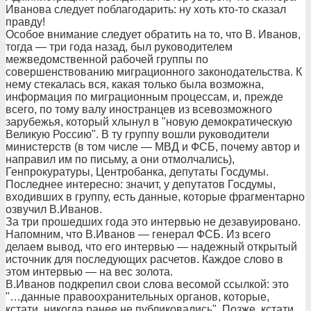
Иванова следует поблагодарить: ну хоть кто-то сказал
правду!
Особое внимание следует обратить на то, что В. Иванов,
тогда — три года назад, был руководителем
межведомственной рабочей группы по
совершенствованию миграционного законодательства. К
нему стекалась вся, какая только была возможна,
информация по миграционным процессам, и, прежде
всего, по тому валу иностранцев из всевозможного
зарубежья, который хлынул в "новую демократическую
Великую Россию". В ту группу вошли руководители
министерств (в том числе — МВД и ФСБ, почему автор и
направил им по письму, а они отмолчались),
Генпрокуратуры, Центробанка, депутаты Госдумы.
Последнее интересно: значит, у депутатов Госдумы,
входивших в группу, есть данные, которые фрагментарно
озвучил В.Иванов.
За три прошедших года это интервью не дезавуировано.
Напомним, что В.Иванов — генерал ФСБ. Из всего
делаем вывод, что его интервью — надежный открытый
источник для последующих расчетов. Каждое слово в
этом интервью — на вес золота.
В.Иванов подкрепил свои слова весомой ссылкой: это
"…данные правоохранительных органов, которые,
кстати, никогда ранее не публиковались". Позже, кстати,