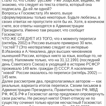
стало то, что слово "русские" г-же Збарской, видимо, не
знакомо, что следует из текста ответа, который она
подписала. Да ей ли одной?
Вопросы к Госкомстату. Их много, выше
сформулированы только некоторые. Будьте любезны, в
своих ответах не пропустите хотя бы их. Хотя, в конечном
счете, все ответы находятся в Администрации
Президента. Именно там решают, что сообщит
Госкомстат.
ЧТО ЖЕ СЛЕДУЕТ ИЗ ТОГО, что к моменту переписи
(октябрь 2002) в Россию въехало примерно 30 млн.
"гостей"? (Это неотвратимо следует из интервью
В.Иванова и А.Чекалина, двух высших чиновников
нынешней России, которых никто за язык, вообще-то, не
тянул). Напомним только, что на 31.12.1991 (последний
день Советского Союза) в уходящей в историю РСФСР
проживало 149 млн. граждан (!) СССР. А население
"новой" России оказалось по переписи (октябрь 2002) —
145 млн.
Далее рассмотрим два, предполагаемых автором — как
реальные, варианта итогов переписи. Своим письмом в
Администрацию Президента, Правительство РФ, МВД
РФ, ФСБ РФ и Госкомстат автор предложил опровергнуть
свои расчеты. Не рискнул никто! Ответ-отписку не по
существу сочинил только кругом несчастный Госкомстат.