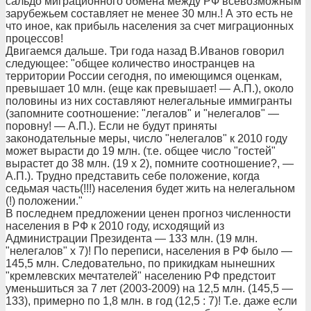
сальдо миграционного обмена между РФ всевозможным
зарубежьем составляет не менее 30 млн.! А это есть не
что иное, как прибыль населения за счет миграционных
процессов!
Двигаемся дальше. Три года назад В.Иванов говорил
следующее: "общее количество иностранцев на
территории России сегодня, по имеющимся оценкам,
превышает 10 млн. (еще как превышает! — А.П.), около
половины из них составляют нелегальные иммигранты
(запомните соотношение: "легалов" и "нелегалов" —
поровну! — А.П.). Если не будут приняты
законодательные меры, число "нелегалов" к 2010 году
может вырасти до 19 млн. (т.е. общее число "гостей"
вырастет до 38 млн. (19 х 2), помните соотношение?, —
А.П.). Трудно представить себе положение, когда
седьмая часть(!!!) населения будет жить на нелегальном
(!) положении."
В последнем предложении ценен прогноз численности
населения в РФ к 2010 году, исходящий из
Администрации Президента — 133 млн. (19 млн.
"нелегалов" х 7)! По переписи, населения в РФ было —
145,5 млн. Следовательно, по прикидкам нынешних
"кремлевских мечтателей" населению РФ предстоит
уменьшиться за 7 лет (2003-2009) на 12,5 млн. (145,5 —
133), примерно по 1,8 млн. в год (12,5 : 7)! Т.е. даже если