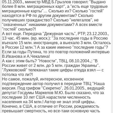
05.11.2003., министр МВД Б.Грызлов говорил: "Выдано
более 8 млн. миграционных карт", а "есть еще трудовые
миграционные карты"… Сколько их? Сколько "гостей"
находятся в РФ по другим документам? Сколько
получивших гражданство? Сколько "нелегалов", не
"охваченных" никакими документами? А всех вместе
"гостей" сколько?!
А вот еще. Передача "Дежурная часть", РТР, 23.12.2003.,
13 час. 45 мин. (вр. моск.): "За последние годы в Россию
въехало 15 млн. иностранцев, а выехало 3 млн. Осталось
в России 12 млн."! А за какие именно "последние годы"?
Если за годы Путина, то это повтор положений интервью
В.Иванова и А.Чекалина!
А как с этим быть? "Новости", ТВЦ, 08.10.2004.,: "В
России живет от 2 млн. до 5 млн. граждан Украины".
"Лужковский" телеканал такие цифры откуда взял — с
потолка что ли?!
Но самое, пожалуй, интересное, косвенное
подтверждение автор получил в передаче ТВЦ "Наша
версия. Под грифом "Секретно", 26.01.2005., ведущий:
депутат Госдумы Маркелов М.Ю. Было сказано, что за
последние 10 лет США нарастили численность
населения на 34 млн.! Автор не знал этой цифры.
Конечно, в США, в отличие от России, рождаемость
превышает смертность, но все-таки основную часть