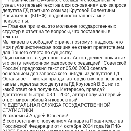
узнал, что первый текст явился основанием для запроса
депутата ГД (третьего созыва) Крутовой Валентины
Васильевны (КПРФ), подробности запроса мне
неизвестны.
— Главная причина, это молчание государственных
структур в ответ на те вопросы, что поставлены в
текстах.
Мы живем в свободной стране, поэтому я надеюсь, что
моя публицистическая позиция не станет препятствием
для Вашего ответа по существу".
Один момент следует пояснить. Автор должен покаяться:
это он (в телефонном разговоре с редакцией "Советской
России") предложил текст от 05.06.2003 сделать
основанием для запроса кого-нибудь из депутатов ГД.
Остальное — чистая правда: автор до сих пор не знает
как выглядел запрос депутата ГД Крутовой В.В., ни то,
какой ответ она получила. Интересно, правда?
Достаточно быстро, 08.11.2004, автор получил первый
ответ, миролюбивый и корректный.
"ФЕДЕРАЛЬНАЯ СЛУЖБА ГОСУДАРСТВЕННОЙ
СТАТИСТИКИ
Уважаемый Андрей Юрьевич!
В соответствии с поручением Аппарата Правительства
Российской Федерации от 4 октября 2004 года № П48-