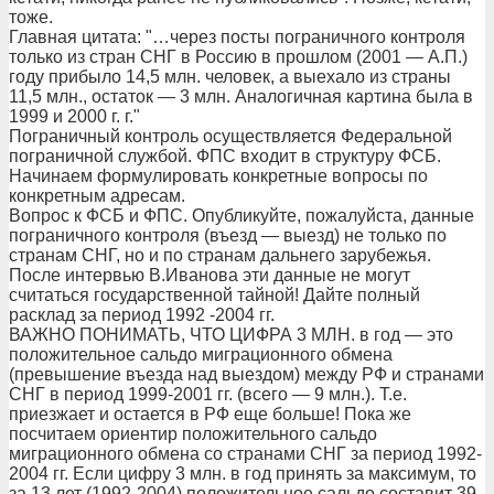
тоже.
Главная цитата: "…через посты пограничного контроля
только из стран СНГ в Россию в прошлом (2001 — А.П.)
году прибыло 14,5 млн. человек, а выехало из страны
11,5 млн., остаток — 3 млн. Аналогичная картина была в
1999 и 2000 г. г."
Пограничный контроль осуществляется Федеральной
пограничной службой. ФПС входит в структуру ФСБ.
Начинаем формулировать конкретные вопросы по
конкретным адресам.
Вопрос к ФСБ и ФПС. Опубликуйте, пожалуйста, данные
пограничного контроля (въезд — выезд) не только по
странам СНГ, но и по странам дальнего зарубежья.
После интервью В.Иванова эти данные не могут
считаться государственной тайной! Дайте полный
расклад за период 1992 -2004 гг.
ВАЖНО ПОНИМАТЬ, ЧТО ЦИФРА 3 МЛН. в год — это
положительное сальдо миграционного обмена
(превышение въезда над выездом) между РФ и странами
СНГ в период 1999-2001 гг. (всего — 9 млн.). Т.е.
приезжает и остается в РФ еще больше! Пока же
посчитаем ориентир положительного сальдо
миграционного обмена со странами СНГ за период 1992-
2004 гг. Если цифру 3 млн. в год принять за максимум, то
за 13 лет (1992-2004) положительное сальдо составит 39