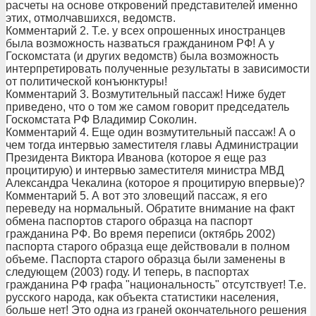
расчеты на основе откровений представителей именно
этих, отмолчавшихся, ведомств.
Комментарий 2. Т.е. у всех опрошенных иностранцев
была возможность назваться гражданином РФ! А у
Госкомстата (и других ведомств) была возможность
интерпретировать полученные результаты в зависимости
от политической конъюнктуры!
Комментарий 3. Возмутительный пассаж! Ниже будет
приведено, что о том же самом говорит председатель
Госкомстата РФ Владимир Соколин.
Комментарий 4. Еще один возмутительный пассаж! А о
чем тогда интервью заместителя главы Администрации
Президента Виктора Иванова (которое я еще раз
процитирую) и интервью заместителя министра МВД
Александра Чекалина (которое я процитирую впервые)?
Комментарий 5. А вот это зловещий пассаж, я его
переведу на нормальный. Обратите внимание на факт
обмена паспортов старого образца на паспорт
гражданина РФ. Во время переписи (октябрь 2002)
паспорта старого образца еще действовали в полном
объеме. Паспорта старого образца были заменены в
следующем (2003) году. И теперь, в паспортах
гражданина РФ графа "национальность" отсутствует! Т.е.
русского народа, как объекта статистики населения,
больше нет! Это одна из граней окончательного решения