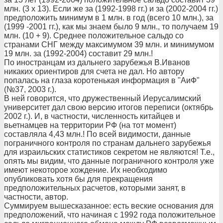
млн. (3 х 13). Если же за (1992-1998 гг.) и за (2002-2004 гг.)
предположить минимум в 1 млн. в год (всего 10 млн.), за
(1999 -2001 гг.), как мы знаем было 9 млн., то получаем 19
млн. (10 + 9). Среднее положительное сальдо со
странами СНГ между максимумом 39 млн. и минимумом
19 млн. за (1992-2004) составит 29 млн.!
По иностранцам из дальнего зарубежья В.Иванов
никаких ориентиров для счета не дал. Но автору
попалась на глаза коротенькая информация в "АиФ"
(№37, 2003 г.).
В ней говорится, что дружественный Иерусалимский
университет дал свою версию итогов переписи (октябрь
2002 г.). И, в частности, численность китайцев и
вьетнамцев на территории РФ (на тот момент)
составляла 4,43 млн.! По всей видимости, данные
пограничного контроля по странам дальнего зарубежья
для израильских статистиков секретом не являются! Т.е.,
опять мы видим, что данные пограничного контроля уже
имеют некоторое хождение. Их необходимо
опубликовать хотя бы для прекращения
предположительных расчетов, которыми занят, в
частности, автор.
Суммируем вышесказанное: есть веские основания для
предположений, что начиная с 1992 года положительное