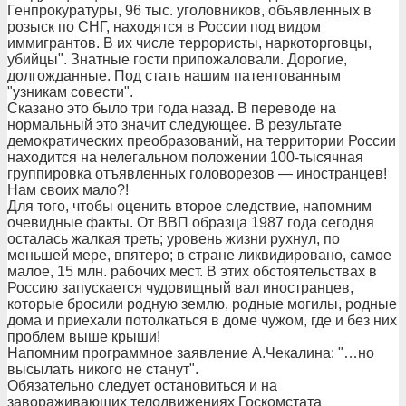
Генпрокуратуры, 96 тыс. уголовников, объявленных в
розыск по СНГ, находятся в России под видом
иммигрантов. В их числе террористы, наркоторговцы,
убийцы". Знатные гости припожаловали. Дорогие,
долгожданные. Под стать нашим патентованным
"узникам совести".
Сказано это было три года назад. В переводе на
нормальный это значит следующее. В результате
демократических преобразований, на территории России
находится на нелегальном положении 100-тысячная
группировка отъявленных головорезов — иностранцев!
Нам своих мало?!
Для того, чтобы оценить второе следствие, напомним
очевидные факты. От ВВП образца 1987 года сегодня
осталась жалкая треть; уровень жизни рухнул, по
меньшей мере, впятеро; в стране ликвидировано, самое
малое, 15 млн. рабочих мест. В этих обстоятельствах в
Россию запускается чудовищный вал иностранцев,
которые бросили родную землю, родные могилы, родные
дома и приехали потолкаться в доме чужом, где и без них
проблем выше крыши!
Напомним программное заявление А.Чекалина: "…но
высылать никого не станут".
Обязательно следует остановиться и на
завораживающих телодвижениях Госкомстата