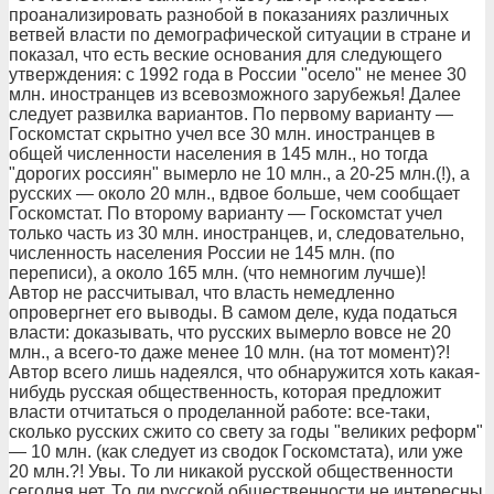
проанализировать разнобой в показаниях различных
ветвей власти по демографической ситуации в стране и
показал, что есть веские основания для следующего
утверждения: с 1992 года в России "осело" не менее 30
млн. иностранцев из всевозможного зарубежья! Далее
следует развилка вариантов. По первому варианту —
Госкомстат скрытно учел все 30 млн. иностранцев в
общей численности населения в 145 млн., но тогда
"дорогих россиян" вымерло не 10 млн., а 20-25 млн.(!), а
русских — около 20 млн., вдвое больше, чем сообщает
Госкомстат. По второму варианту — Госкомстат учел
только часть из 30 млн. иностранцев, и, следовательно,
численность населения России не 145 млн. (по
переписи), а около 165 млн. (что немногим лучше)!
Автор не рассчитывал, что власть немедленно
опровергнет его выводы. В самом деле, куда податься
власти: доказывать, что русских вымерло вовсе не 20
млн., а всего-то даже менее 10 млн. (на тот момент)?!
Автор всего лишь надеялся, что обнаружится хоть какая-
нибудь русская общественность, которая предложит
власти отчитаться о проделанной работе: все-таки,
сколько русских сжито со свету за годы "великих реформ"
— 10 млн. (как следует из сводок Госкомстата), или уже
20 млн.?! Увы. То ли никакой русской общественности
сегодня нет. То ли русской общественности не интересны