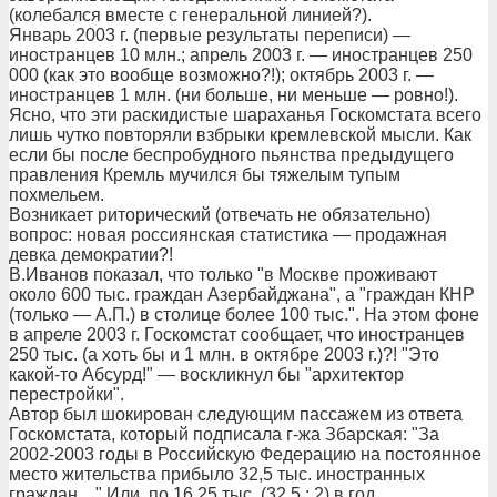
(колебался вместе с генеральной линией?).
Январь 2003 г. (первые результаты переписи) —
иностранцев 10 млн.; апрель 2003 г. — иностранцев 250
000 (как это вообще возможно?!); октябрь 2003 г. —
иностранцев 1 млн. (ни больше, ни меньше — ровно!).
Ясно, что эти раскидистые шараханья Госкомстата всего
лишь чутко повторяли взбрыки кремлевской мысли. Как
если бы после беспробудного пьянства предыдущего
правления Кремль мучился бы тяжелым тупым
похмельем.
Возникает риторический (отвечать не обязательно)
вопрос: новая россиянская статистика — продажная
девка демократии?!
В.Иванов показал, что только "в Москве проживают
около 600 тыс. граждан Азербайджана", а "граждан КНР
(только — А.П.) в столице более 100 тыс.". На этом фоне
в апреле 2003 г. Госкомстат сообщает, что иностранцев
250 тыс. (а хоть бы и 1 млн. в октябре 2003 г.)?! "Это
какой-то Абсурд!" — воскликнул бы "архитектор
перестройки".
Автор был шокирован следующим пассажем из ответа
Госкомстата, который подписала г-жа Збарская: "За
2002-2003 годы в Российскую Федерацию на постоянное
место жительства прибыло 32,5 тыс. иностранных
граждан…" Или, по 16,25 тыс. (32,5 : 2) в год.