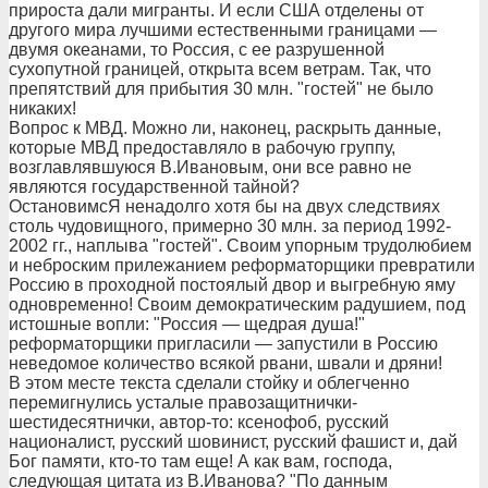
прироста дали мигранты. И если США отделены от
другого мира лучшими естественными границами —
двумя океанами, то Россия, с ее разрушенной
сухопутной границей, открыта всем ветрам. Так, что
препятствий для прибытия 30 млн. "гостей" не было
никаких!
Вопрос к МВД. Можно ли, наконец, раскрыть данные,
которые МВД предоставляло в рабочую группу,
возглавлявшуюся В.Ивановым, они все равно не
являются государственной тайной?
ОстановимсЯ ненадолго хотя бы на двух следствиях
столь чудовищного, примерно 30 млн. за период 1992-
2002 гг., наплыва "гостей". Своим упорным трудолюбием
и неброским прилежанием реформаторщики превратили
Россию в проходной постоялый двор и выгребную яму
одновременно! Своим демократическим радушием, под
истошные вопли: "Россия — щедрая душа!"
реформаторщики пригласили — запустили в Россию
неведомое количество всякой рвани, швали и дряни!
В этом месте текста сделали стойку и облегченно
перемигнулись усталые правозащитнички-
шестидесятнички, автор-то: ксенофоб, русский
националист, русский шовинист, русский фашист и, дай
Бог памяти, кто-то там еще! А как вам, господа,
следующая цитата из В.Иванова? "По данным