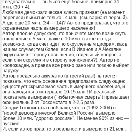
следовательно — выбыло еще больше, примерно 34
млн. (30 + 4).
Любимая демократическая власть признает (на момент
переписи) выбытие только 14 млн. (см. вариант первый).
А где еще 20 млн. (34 — 14)? Автор предполагает, что это
скрываемая часть вымершего населения!
Автор вполне допускает, что при счете могло возникнуть
отклонение в 5 млн., даже в 10 млн. (такое всегда
возможно, когда счет идет по округленным цифрам, как в
нашем случае; тем более, если В.Иванов и А.Чекалин
округляли в сторону повышения; отдельный вопрос: а
если они округлили в сторону понижения?). Автор не
кровожаден, а правда все равно рано или поздно выйдет
наружу!
Автор предельно аккуратно (в третий раз!) пытается
показать, что есть основания предполагать следующее:
существует скрываемая часть вымершего населения, и
она находится в интервале 10-15 млн.! И реальный
показатель вымирания ("избыточная смерть") превышает
официальный от Госкомстата в 2-2,5 раза.
Сводки Госкомстата сообщают, что за (1992-2004) в
"новой демократической Великой России" вымерло
более 10 млн. "дорогих россиян". Не менее 90% из них —
русские.
И, если автор прав, то в реальности вымерло от 21 млн.