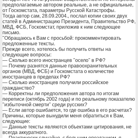
предполагаемые автором реальные, а не официальные,
от Госкомстата, параметры Русской Катастрофы.
Тогда автор сам, 28.09.2004., послал копии своих двух
статей в Администрацию Президента, Правительство РФ,
МВД, ФСБ, Госкомстат, приложив к ним следующее
письмо.
"Обращаюсь к Вам с просьбой: прокомментировать
предложенные тексты.
Прежде всего, хотелось бы получить ответы на
следующие вопросы:
— Сколько всего иностранцев "осело" в РФ?
— Почему разнятся данные правоохранительных
органов (МВД, ФСБ) и Госкомстата о количестве
иностранцев в пределах РФ?
— Сколько иностранцев получили российское
гражданство?
— Корректны ли предположения автора по итогам
переписи (октябрь 2002 года) и по реальному показателю
"избыточной смерти" среди русских?
— Если автор ошибается, то где ошибка в его расчетах?
Причины, которые вынудили меня обратиться к Вам,
следующие:
— Данные тексты являются объектами цитирования, не
всегда аккуратного.
— Практически случайно, с большим опозданием, я