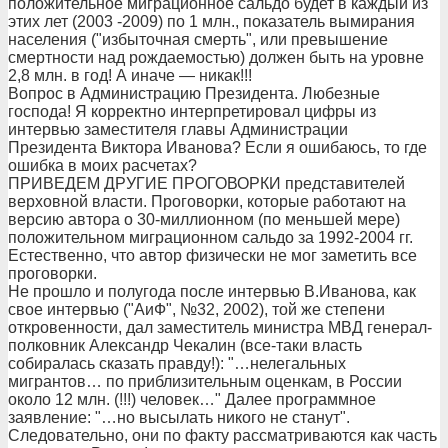
положительное миграционное сальдо будет в каждый из
этих лет (2003 -2009) по 1 млн., показатель вымирания
населения ("избыточная смерть", или превышение
смертности над рождаемостью) должен быть на уровне
2,8 млн. в год! А иначе — никак!!!
Вопрос в Администрацию Президента. Любезные
господа! Я корректно интерпретировал цифры из
интервью заместителя главы Администрации
Президента Виктора Иванова? Если я ошибаюсь, то где
ошибка в моих расчетах?
ПРИВЕДЕМ ДРУГИЕ ПРОГОВОРКИ представителей
верховной власти. Проговорки, которые работают на
версию автора о 30-миллионном (по меньшей мере)
положительном миграционном сальдо за 1992-2004 гг.
Естественно, что автор физически не мог заметить все
проговорки.
Не прошло и полугода после интервью В.Иванова, как
свое интервью ("АиФ", №32, 2002), той же степени
откровенности, дал заместитель министра МВД генерал-
полковник Александр Чекалин (все-таки власть
собиралась сказать правду!): "…нелегальных
мигрантов… по приблизительным оценкам, в России
около 12 млн. (!!!) человек…" Далее программное
заявление: "…но высылать никого не станут".
Следовательно, они по факту рассматриваются как часть