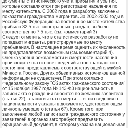
документы статистического учета прибытия и убытия,
которые составляются при регистрации населения по
месту жительства. С 2002 года в разработку включены
показатели гражданства мигрантов. За 2002-2003 годы в
Российскую Федерацию на постоянное место жительства
прибыло 32,5 тыс. иностранных граждан, выбыло
соответственно 7,5 тыс. (см. комментарий 3)
Следует отметить, что в статистическую разработку не
попадают мигранты, регистрируемые по месту
пребывания. В настоящее время оценить их численность
не представляется возможным (см. комментарий 4).
Оценка уровня рождаемости и смертности населения
производится на основе сведений актов гражданского
состояния, представляемых соответствующей службой
Минюста России. Других объективных источников данной
информации не существует. При этом согласно
Федеральному закону "Об актах гражданского состояния"
от 15 ноября 1997 года № 143-Ф3 национальность в
записи акта о рождении вносится по желанию заявителя
(статья 22), в записи акта о смерти — если сведения о
национальности указаны в документе, удостоверяющем
личность умершего (статья 67). Кроме того, при
заполнении любой записи акта гражданского состояния у
заявителей в органах загс требуют предъявить
официальный документ, в котором указана национальная