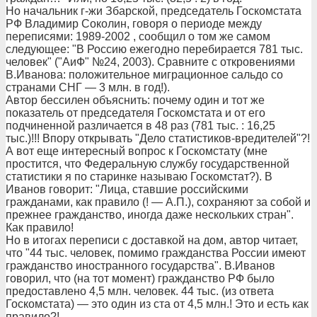
Но начальник г-жи Збарской, председатель Госкомстата
РФ Владимир Соколин, говоря о периоде между
переписями: 1989-2002 , сообщил о том же самом
следующее: "В Россию ежегодно перебирается 781 тыс.
человек" ("АиФ" №24, 2003). Сравните с откровениями
В.Иванова: положительное миграционное сальдо со
странами СНГ — 3 млн. в год!).
Автор бессилен объяснить: почему один и тот же
показатель от председателя Госкомстата и от его
подчиненной различается в 48 раз (781 тыс. : 16,25
тыс.)!!! Впору открывать "Дело статистиков-вредителей"?!
А вот еще интересный вопрос к Госкомстату (мне
простится, что Федеральную службу государственной
статистики я по старинке называю Госкомстат?). В
Иванов говорит: "Лица, ставшие российскими
гражданами, как правило (! — А.П.), сохраняют за собой и
прежнее гражданство, иногда даже нескольких стран".
Как правило!
Но в итогах переписи с доставкой на дом, автор читает,
что "44 тыс. человек, помимо гражданства России имеют
гражданство иностранного государства". В.Иванов
говорил, что (на тот момент) гражданство РФ было
предоставлено 4,5 млн. человек. 44 тыс. (из ответа
Госкомстата) — это один из ста от 4,5 млн.! Это и есть как
правило?!