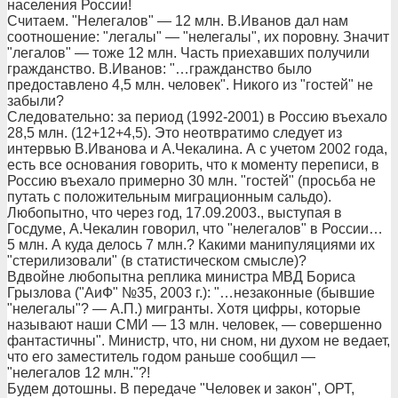
населения России!
Считаем. "Нелегалов" — 12 млн. В.Иванов дал нам
соотношение: "легалы" — "нелегалы", их поровну. Значит
"легалов" — тоже 12 млн. Часть приехавших получили
гражданство. В.Иванов: "…гражданство было
предоставлено 4,5 млн. человек". Никого из "гостей" не
забыли?
Следовательно: за период (1992-2001) в Россию въехало
28,5 млн. (12+12+4,5). Это неотвратимо следует из
интервью В.Иванова и А.Чекалина. А с учетом 2002 года,
есть все основания говорить, что к моменту переписи, в
Россию въехало примерно 30 млн. "гостей" (просьба не
путать с положительным миграционным сальдо).
Любопытно, что через год, 17.09.2003., выступая в
Госдуме, А.Чекалин говорил, что "нелегалов" в России…
5 млн. А куда делось 7 млн.? Какими манипуляциями их
"стерилизовали" (в статистическом смысле)?
Вдвойне любопытна реплика министра МВД Бориса
Грызлова ("АиФ" №35, 2003 г.): "…незаконные (бывшие
"нелегалы"? — А.П.) мигранты. Хотя цифры, которые
называют наши СМИ — 13 млн. человек, — совершенно
фантастичны". Министр, что, ни сном, ни духом не ведает,
что его заместитель годом раньше сообщил —
"нелегалов 12 млн."?!
Будем дотошны. В передаче "Человек и закон", ОРТ,