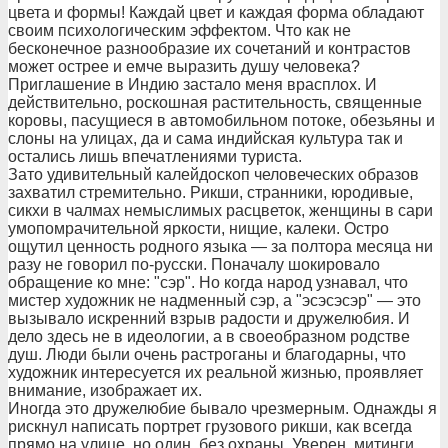
цвета и формы! Каждай цвет и каждая форма обладают
своим психологическим эффектом. Что как не
бесконечное разнообразие их сочетаний и контрастов
может острее и емче выразить душу человека?
Приглашение в Индию застало меня врасплох. И
действительно, роскошная растительность, священные
коровы, пасущиеся в автомобильном потоке, обезьяны и
слоны на улицах, да и сама индийская культура так и
остались лишь впечатлениями туриста.
Зато удивительный калейдоскоп человеческих образов
захватил стремительно. Рикши, странники, юродивые,
сикхи в чалмах немыслимых расцветок, женщины в сари
умопомрачительной яркости, нищие, калеки. Остро
ощутил ценность родного языка — за полтора месяца ни
разу не говорил по-русски. Поначалу шокировало
обращение ко мне: "сэр". Но когда народ узнавал, что
мистер художник не надменный сэр, а "эсэсэсэр" — это
вызывало искренний взрыв радости и дружелюбия. И
дело здесь не в идеологии, а в своеобразном родстве
душ. Люди были очень растроганы и благодарны, что
художник интересуется их реальной жизнью, проявляет
внимание, изображает их.
Иногда это дружелюбие бывало чрезмерным. Однажды я
рискнул написать портрет грузового рикши, как всегда
прямо на улице, но один, без охраны. Уверен, митинги