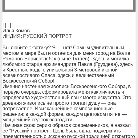
| | | | |
Илья Комов
ИНДИЯ: РУССКИЙ ПОРТРЕТ
Вы любите экзотику? Я — нет! Самым удивительным
местом в мире был и остается для меня город на Волге
Романов-Борисоглебск (ныне Тутаев). Здесь и могилка
любимого старца архимандрита Павла (Груздева), здесь
и Крестные ходы с уникальной 3-метровой иконой
всемилостивого Спаса, здесь и величественный
Воскресенский Собор!
Именно настенная живопись Воскресенского Собора, в
первую очередь, сформировала меня как личность и
определила художественный язык моего искусства. Это
древняя живопись не просто трогает душу — она
потрясает ее! Изысканнейшие композиционные
решения; в каждой форме, каждом цветовом пятне —
мощнейший сгусток благодати!
Начиная свою серию образов современников, я назвал
ее "Русский портрет". Цель была одна: подчеркнуть
преемственность с исконно русской традицией открытого