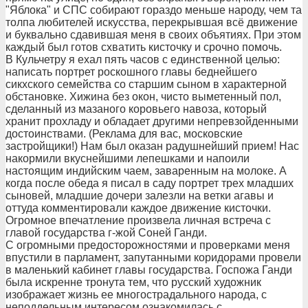
"Яблока" и СПС собирают гораздо меньше народу, чем та
толпа любителей искусства, перекрывшая всё движение
и буквально сдавившая меня в своих объятиях. При этом
каждый был готов схватить кисточку и срочно помочь.
В Кульчетру я ехал пять часов с единственной целью:
написать портрет роскошного главы беднейшего
сикхского семейства со старшим сыном в характерной
обстановке. Хижина без окон, чисто выметенный пол,
сделанный из мазаного коровьего навоза, который
хранит прохладу и обладает другими непревзойденными
достоинствами. (Реклама для вас, московские
застройщики!) Нам был оказан радушнейший прием! Нас
накормили вкуснейшими лепешками и напоили
настоящим индийским чаем, заваренным на молоке. А
когда после обеда я писал в саду портрет трех младших
сыновей, младшие дочери залезли на ветки агавы и
оттуда комментировали каждое движение кисточки.
Огромное впечатление произвела личная встреча с
главой государства г-жой Соней Ганди.
С огромными предосторожностями и проверками меня
впустили в парламент, запутанными коридорами провели
в маленький кабинет главы государства. Госпожа Ганди
была искренне тронута тем, что русский художник
изображает жизнь ее многострадального народа, с
неподдельным интересом ознакомилась с