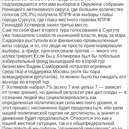
подтверждается итогами выборов в Окружное собрание
Ненецкого автономного округа, где большее количество
голосов (26,3%) получила КПРФ или выборы главы
города Сургута, где глава местного горкома КПРФ
Геннадий Хотмиров занял третье место.
Сам по себе факт второго тура голосования в Сургуте
уже показатель слабости нынешней власти, ведь за мэра
Сидорова выступили все финансово-промышленные
киты города, и то, что люди не просто проигнорировали
выборы, а придя, проголосовали против — много что
иллюстрирует. Если бы у Хотмирова был бы побольше
избирательный фонд (вышедший во второй тур
бизнесмен Вадим Самборский потратил огромные
средства) и поддержка Москвы (хотя бы пара
командировок депутатов), то можно было бы ожидать его
выхода во второй тур.
Г. Хотмиров набрал 7% (всего 7 или целых 7 — зависит
от точки зрения), но данный результат уже дал плоды — в
сознании людей мы социализировались как
определенная политическая сила местного уровня, и
этот процесс несомненно будет продолжаться, ибо цели
нашей политической партии не достигнуты, а значит и
движение будет продолжаться. Относится это как к
нашей местной ситуации, так и к общефедеральной.
Пресловутый же соблазн "оранжевой революции" из-за