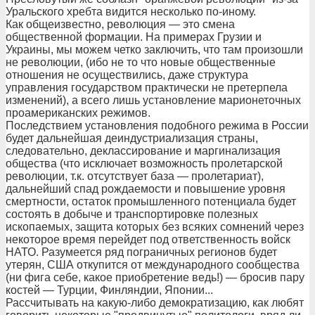
Уральского хребта видится несколько по-иному.
Как общеизвестно, революция — это смена
общественной формации. На примерах Грузии и
Украины, мы можем четко заключить, что там произошли
не революции, (ибо не то что новые общественные
отношения не осуществились, даже структура
управления государством практически не претерпела
изменений), а всего лишь установление марионеточных
проамериканских режимов.
Последствием установления подобного режима в России
будет дальнейшая деиндустриализация страны,
следовательно, деклассирование и маргинализация
общества (что исключает возможность пролетарской
революции, т.к. отсутствует база — пролетариат),
дальнейший спад рождаемости и повышение уровня
смертности, остаток промышленного потенциала будет
состоять в добыче и транспортировке полезных
ископаемых, защита которых без всяких сомнений через
некоторое время перейдет под ответственность войск
НАТО. Разумеется ряд пограничных регионов будет
утерян, США откупится от международного сообщества
(ни фига себе, какое приобретение ведь!) — бросив пару
костей — Турции, Финляндии, Японии...
Рассчитывать на какую-либо демократизацию, как любят