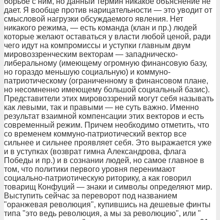
борьбе с ним, но данный термин никакое объяснение не
дает. Я вообще против нарицательности — это уводит от
смысловой нагрузки обсуждаемого явления. Нет
никакого режима, — есть команда (клан и пр.) людей
которые желают оставаться у власти любой ценой, ради
чего идут на компромиссы и уступки главным двум
мировоззренческим векторам — западническо-
либеральному (имеющему огромную финансовую базу,
но гораздо меньшую социальную) и коммуно-
патриотическому (ограниченному в финансовом плане,
но несомненно имеющему большой социальный базис).
Представители этих мировоззрений могут себя называть
как левыми, так и правыми — не суть важно. Именно
результат взаимной компенсации этих векторов и есть
современный режим. Причем необходимо отметить, что
со временем коммуно-патриотический вектор все
сильнее и сильнее проявляет себя. Это выражается уже
и в уступках (возврат гимна Александрова, флага
Победы и пр.) и в сознании людей, но самое главное в
том, что политики первого уровня перенимают
социально-патриотическую риторику, а как говорил
товарищ Конфуций — знаки и символы определяют мир.
Выступить сейчас за переворот под названием
"оранжевая революция", купившись на дешевые финты
типа "это ведь революция, а мы за революцию", или "