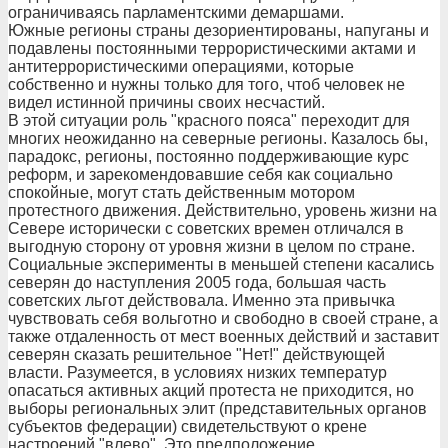
ограничиваясь парламентскими демаршами.
Южные регионы страны дезориентированы, напуганы и
подавлены постоянными террористическими актами и
антитеррористическими операциями, которые
собственно и нужны только для того, чтоб человек не
видел истинной причины своих несчастий.
В этой ситуации роль "красного пояса" переходит для
многих неожиданно на северные регионы. Казалось бы,
парадокс, регионы, постоянно поддерживающие курс
реформ, и зарекомендовавшие себя как социально
спокойные, могут стать действенным мотором
протестного движения. Действительно, уровень жизни на
Севере исторически с советских времен отличался в
выгодную сторону от уровня жизни в целом по стране.
Социальные эксперименты в меньшей степени касались
северян до наступления 2005 года, большая часть
советских льгот действовала. Именно эта привычка
чувствовать себя вольготно и свободно в своей стране, а
также отдаленность от мест военных действий и заставит
северян сказать решительное "Нет!" действующей
власти. Разумеется, в условиях низких температур
опасаться активных акций протеста не приходится, но
выборы региональных элит (представительных органов
субъектов федерации) свидетельствуют о крене
настроений "влево". Это предположение