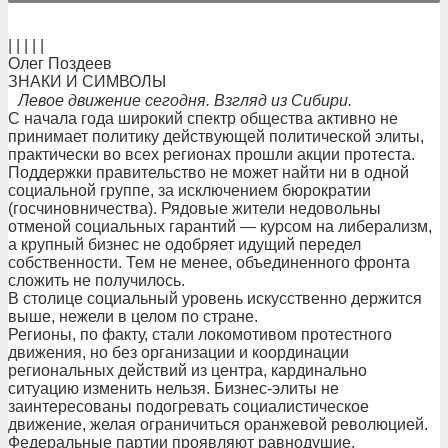
| | | | |
Олег Поздеев
ЗНАКИ И СИМВОЛЫ
Левое движение сегодня. Взгляд из Сибири.
С начала года широкий спектр общества активно не
принимает политику действующей политической элиты,
практически во всех регионах прошли акции протеста.
Поддержки правительство не может найти ни в одной
социальной группе, за исключением бюрократии
(госчиновничества). Рядовые жители недовольны
отменой социальных гарантий — курсом на либерализм,
а крупный бизнес не одобряет идущий передел
собственности. Тем не менее, объединенного фронта
сложить не получилось.
В столице социальный уровень искусственно держится
выше, нежели в целом по стране.
Регионы, по факту, стали локомотивом протестного
движения, но без организации и координации
региональных действий из центра, кардинально
ситуацию изменить нельзя. Бизнес-элиты не
заинтересованы подогревать социалистическое
движение, желая ограничиться оранжевой революцией.
Федеральные партии проявляют равнодушие,