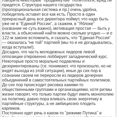
говорить некоторые "продвинутые" политологи, вряд ли
придется. Структура нашего государства
(пропорциональная система и пр.) очень удобна,
победитель оставит все как есть. Просто в один
прекрасный день все директора поймут, что надо быть
уже не в "Единой России", а скажем, в "Яблоке"
(название не суть важно), мотивация простая — быть у
власти, а объяснений найти можно сколько угодно — и о
122-м законе вспомнить, и сказать, что "Единая Россия"
— оказалась “не той” партией (мы-то и не догадывались,
когда вступали!).
Досадно, что часть молодежных лидеров левой
оппозиции откровенно лоббирует западнический курс.
Некоторые просто морально подавлены и
дезориентированы (т.е. понимают, что произошло, но не
видят выхода из этой ситуации), иные до сих пор в
сознании своем не переросли из лидеров дочерних
объединений в самостоятельных партийных политиков.
До сих пор происходит рисовка какими-то
общественными группами и организациями, хотя ритмы
жизни говорят, что только партии будут иметь монополию
на политику, давно пора вливать свою энергетику в
партийные структуры, а не амбициозно плодить
карликов.
Постоянно идет речь о каком-то "режиме Путина" и