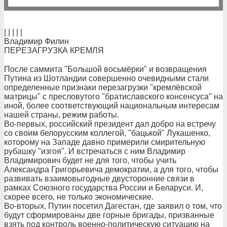
| | | | |
Владимир Филин
ПЕРЕЗАГРУЗКА КРЕМЛЯ
После саммита "Большой восьмёрки" и возвращения
Путина из Шотландии совершенно очевидными стали
определенные признаки перезагрузки "кремлёвской
матрицы" с пресловутого "братиславского консенсуса" на
иной, более соответствующий национальным интересам
нашей страны, режим работы.
Во-первых, российский президент дал добро на встречу
со своим белорусским коллегой, "бацькой" Лукашенко,
которому на Западе давно примерили смирительную
рубашку "изгоя". И встречаться с ним Владимир
Владимирович будет не для того, чтобы учить
Александра Григорьевича демократии, а для того, чтобы
развивать взаимовыгодные двусторонние связи в
рамках Союзного государства России и Беларуси. И,
скорее всего, не только экономические.
Во-вторых, Путин посетил Дагестан, где заявил о том, что
будут сформированы две горные бригады, призванные
взять под контроль военно-политическую ситуацию на