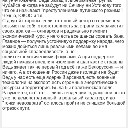
на уничтожение. Ведь Запад и либеральная группа
Чубайса никогда не забудут ни Сечину, ни Устинову того,
что они называют "преступлениями путинского режима":
Чечню, ЮКОС и т.д.
С другой стороны, если этот новый центр со временем
возьмет на себя ответственность за страну, сам зачистит
своих врагов — олигархов и радикально изменит
экономический курс, у него есть все шансы сорвать банк.
Главное — получить устойчивую поддержку народа, чего
можно добиться лишь реальными делами во имя
социальной справедливости, а не
политтехнологическими фокусами. А при поддержке
людей никакая внешняя изоляция и шантаж не страшны.
Ведь живет так не первый год всё та же Белоруссия — и
ничего. А в отношении России даже изоляции не будет.
Ведь у нас есть еще ядерный арсенал, есть военные
технологии на экспорт, есть огромные энергетические
ресурсы и территория. Была бы политическая воля.
Разумеется, всё это — лишь тенденции, однако они носят
уже не демонстративный, а реальный характер, и до
"точки невозврата" осталось пройти не слишком большой
отрезок пути.