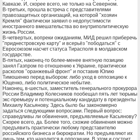
Кавказе. И, скорее всего, не только на Северном.
В-третьих, прошла встреча с представителями
правозащитных организаций, на которой "хозяин
Кремля" фактически заявил о недопустимости
иностранного вмешательства во внутриполитическую
жизнь России.
В-четвертых, вопреки ожиданиям, МИД решил приберечь
"приднестровскую карту" и всерьёз "пободаться" с
Евросоюзом насчет статуса Тирасполя в молдавском
государстве.
В-пятых, наконец-то более-менее внятную позицию
занял Газпром по отношению к Украине, практически
расколов "оранжевый фронт" и поставив Юлию
Тимошенко перед выбором: либо уход в оппозицию к
Ющенко, либо политическое небытие.
Наконец, в-шестых, заместитель генерального прокурора
России Владимир Колесников пообещал пять лет тюрьмы
экс-премьеру и потенциальному кандидату в президенты
Михаилу Касьянову. Здесь было бы закономерно
задаться следующими вопросами. Первый вопрос:
справедливы ли обвинения, предъявляемые Касьянову?
Скорее всего, да. Более того, схожие обвинения можно
предъявить практически любому представителю
российского бизнеса и бюрократии. Но предъявляют их
лишь тем, кто находится в оппозиции. В этом и состоит