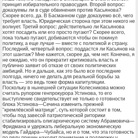
принцип избирательного правосудия. Второй вопрос:
доказуемы ли в суде обвинения против Касьянова?
Скорее всего, да. В Басманном суде доказуемо всё, чего
требует власть. Юридическая сторона при этом никого не
волнует. Третий вопрос: действительно ли Касьянова
хотят посадить или его просто пугают? Скорее всего,
пока только пугают, добиваются чтобы он покинул
политику, а еще лучше — вместе с политикой и страну.
Последний, четвертый вопрос: поддастся ли Касьянов на
этот шантаж? Мне кажется, скорее да, чем нет. Конечно, я
не ожидаю, что он прекратит критиковать власть и
публично заявит об отказе от своих политических
амбиций. Но и дальше, как это было все последние
полгода, ничего не делать для реальной борьбы за
власть — это ведь тоже форма капитуляции.
Поскольку в нынешней ситуации Колесникова можно
считать рупором генпрокурора Устинова, то его
выступление свидетельствует не только о готовности
блока Устинова—Сечина изменить прежней
"кремлёвской матрице", суть которой состоит в том,
чтобы под завесой патриотической риторики
стабилизировать олигархическую систему Абрамовича—
Фридмана и удержать либеральную экономическую
модель Гайдара—Чубайса, но и о том, что эта готовность
по ряду причин находит понимание и поддержку у