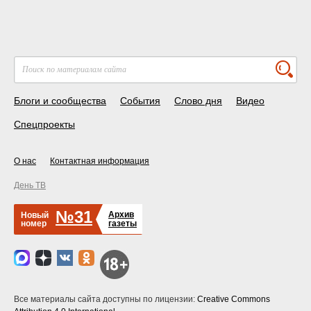
Блоги и сообщества
События
Слово дня
Видео
Спецпроекты
О нас
Контактная информация
День ТВ
№31
Архив
Новый
номер
газеты
Все материалы сайта доступны по лицензии:
Creative Commons