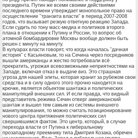
президента. Путин же всеми своими действиями
последнего времени утверждает монопольное право на
осуществление "транзита власти" в период 2007-2008
годов, что вызывает резкую ответную реакцию Запада.
Если судить по тону масс-медиа и политиков второго
плана в отношении к Путину и России, то вопрос об
атомной бомбардировке Москвы вообще должен быть
решен с минуту на минуту.
В кулуарах власти говорят, что когда началась "дачная
история" с Касьяновым, то на Сечина через посредников
вышли американцы и жестко потребовали всё
прекратить, угрожая всевозможными неприятностями на
Западе, включая отказ в выдаче виз. Это страшная
угроза для нашей элиты, которая хранит за рубежом свои
средства и в силу одного этого прочно находится на
крючке, является объектом шантажа и политических
манипуляций внешних сил. И если правда, что видный
представитель режима Сечин отверг американский
шантаж и вышел тем самым из системы внешнего
манипулирования, то можно считать позиционирование
нового центра притяжения политических сил
свершившимся фактом. Это центр, который, в случае
перехода власти от Путина к либеральному
прозападному преемнику типа Дмитрия Козака, обречен