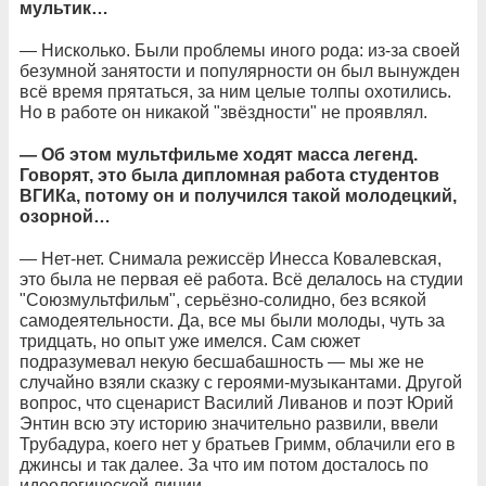
мультик…
— Нисколько. Были проблемы иного рода: из-за своей
безумной занятости и популярности он был вынужден
всё время прятаться, за ним целые толпы охотились.
Но в работе он никакой "звёздности" не проявлял.
— Об этом мультфильме ходят масса легенд.
Говорят, это была дипломная работа студентов
ВГИКа, потому он и получился такой молодецкий,
озорной…
— Нет-нет. Снимала режиссёр Инесса Ковалевская,
это была не первая её работа. Всё делалось на студии
"Союзмультфильм", серьёзно-солидно, без всякой
самодеятельности. Да, все мы были молоды, чуть за
тридцать, но опыт уже имелся. Сам сюжет
подразумевал некую бесшабашность — мы же не
случайно взяли сказку с героями-музыкантами. Другой
вопрос, что сценарист Василий Ливанов и поэт Юрий
Энтин всю эту историю значительно развили, ввели
Трубадура, коего нет у братьев Гримм, облачили его в
джинсы и так далее. За что им потом досталось по
идеологической линии.