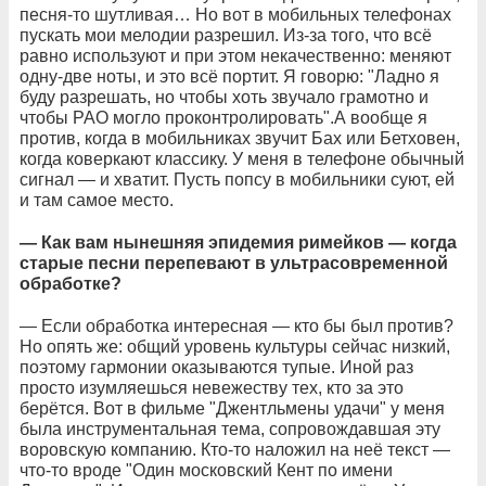
песня-то шутливая… Но вот в мобильных телефонах
пускать мои мелодии разрешил. Из-за того, что всё
равно используют и при этом некачественно: меняют
одну-две ноты, и это всё портит. Я говорю: "Ладно я
буду разрешать, но чтобы хоть звучало грамотно и
чтобы РАО могло проконтролировать".А вообще я
против, когда в мобильниках звучит Бах или Бетховен,
когда коверкают классику. У меня в телефоне обычный
сигнал — и хватит. Пусть попсу в мобильники суют, ей
и там самое место.
— Как вам нынешняя эпидемия римейков — когда
старые песни перепевают в ультрасовременной
обработке?
— Если обработка интересная — кто бы был против?
Но опять же: общий уровень культуры сейчас низкий,
поэтому гармонии оказываются тупые. Иной раз
просто изумляешься невежеству тех, кто за это
берётся. Вот в фильме "Джентльмены удачи" у меня
была инструментальная тема, сопровождавшая эту
воровскую компанию. Кто-то наложил на неё текст —
что-то вроде "Один московский Кент по имени