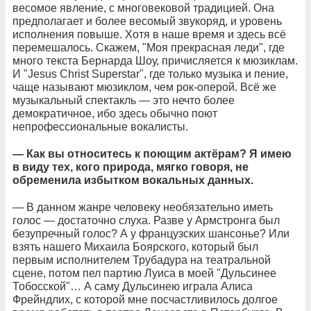
весомое явление, с многовековой традицией. Она
предполагает и более весомый звукоряд, и уровень
исполнения повыше. Хотя в наше время и здесь всё
перемешалось. Скажем, "Моя прекрасная леди", где
много текста Бернарда Шоу, причисляется к мюзиклам.
И "Jesus Christ Superstar", где только музыка и пение,
чаще называют мюзиклом, чем рок-оперой. Всё же
музыкальный спектакль — это нечто более
демократичное, ибо здесь обычно поют
непрофессиональные вокалисты.
— Как вы относитесь к поющим актёрам? Я имею
в виду тех, кого природа, мягко говоря, не
обременила избытком вокальных данных.
— В данном жанре человеку необязательно иметь
голос — достаточно слуха. Разве у Армстронга был
безупречный голос? А у французских шансонье? Или
взять нашего Михаила Боярского, который был
первым исполнителем Трубадура на театральной
сцене, потом пел партию Луиса в моей "Дульсинее
Тобосской"… А саму Дульсинею играла Алиса
Фрейндлих, с которой мне посчастливилось долгое