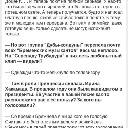
Доцент…". И теперь поют на полном серьёзе. У нас-то
это было сделано с иронией, чтобы показать героев в
потешном свете. А теперь получается, будто я написал
блатную песню, каковые сейчас тоже в почёте. К тому
же и мелодия там переврана. Вот вам и римейки: даже
готовую вещь только сделать не могут, испохабят
только.
— Но вот группа "Дубы-колдуны" перепела почти
всех "Бременских музыкантов" весьма неплохо.
На "Серенаду Трубадура" у них есть любопытный
клип — видели?
— Однажды что-то мелькнуло по телевизору.
— Там в роли Принцессы снялась Ирина
Хакамада. В прошлом году она была кандидатом в
президенты. Её участие в вашей песне как-то
расположило вас в её пользу? За кого вы
голосовали?
— Со времён Брежнева я ни за кого не голосую.
Считаю это бесполезным делом и всякий раз
убеждаюсь в своей правоте: толку от этих голосований