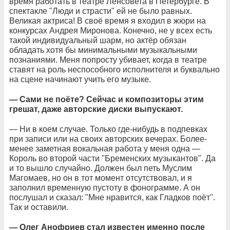
время работать в театре Ленсовета в Петербурге. В
спектакле "Люди и страсти" ей не было равных.
Великая актриса! В своё время я входил в жюри на
конкурсах Андрея Миронова. Конечно, не у всех есть
такой индивидуальный шарм, но актёр обязан
обладать хотя бы минимальными музыкальными
познаниями. Меня попросту убивает, когда в театре
ставят на роль неспособного исполнителя и буквально
на сцене начинают учить его музыке.
— Сами не поёте? Сейчас и композиторы этим
грешат, даже авторские диски выпускают.
— Ни в коем случае. Только где-нибудь в подпевках
при записи или на своих авторских вечерах. Более-
менее заметная вокальная работа у меня одна —
Король во второй части "Бременских музыкантов". Да
и то вышло случайно. Должен был петь Муслим
Магомаев, но он в тот момент отсутствовал, и я
заполнил временную пустоту в фонограмме. А он
послушал и сказал: "Мне нравится, как Гладков поёт".
Так и оставили.
— Олег Анофриев стал известен именно после