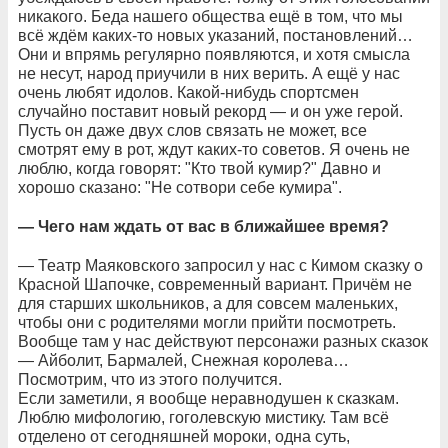
никакого. Беда нашего общества ещё в том, что мы
всё ждём каких-то новых указаний, постановлений…
Они и впрямь регулярно появляются, и хотя смысла
не несут, народ приучили в них верить. А ещё у нас
очень любят идолов. Какой-нибудь спортсмен
случайно поставит новый рекорд — и он уже герой.
Пусть он даже двух слов связать не может, все
смотрят ему в рот, ждут каких-то советов. Я очень не
люблю, когда говорят: "Кто твой кумир?" Давно и
хорошо сказано: "Не сотвори себе кумира".
— Чего нам ждать от вас в ближайшее время?
— Театр Маяковского запросил у нас с Кимом сказку о
Красной Шапочке, современный вариант. Причём не
для старших школьников, а для совсем маленьких,
чтобы они с родителями могли прийти посмотреть.
Вообще там у нас действуют персонажи разных сказок
— Айболит, Бармалей, Снежная королева…
Посмотрим, что из этого получится.
Если заметили, я вообще неравнодушен к сказкам.
Люблю мифологию, гоголевскую мистику. Там всё
отделено от сегодняшней мороки, одна суть,