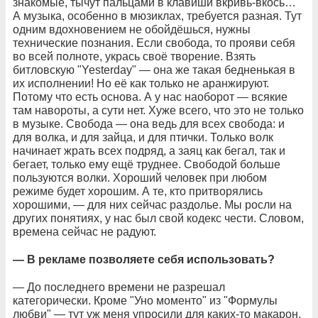
знакомые, тычут пальцами в клавиши вкривь-вкось…
А музыка, особенно в мюзиклах, требуется разная. Тут
одним вдохновением не обойдёшься, нужны
технические познания. Если свобода, то прояви себя
во всей полноте, укрась своё творение. Взять
битловскую "Yesterday" — она же такая бедненькая в
их исполнении! Но её как только не аранжируют.
Потому что есть основа. А у нас наоборот — всякие
там навороты, а сути нет. Хуже всего, что это не только
в музыке. Свобода — она ведь для всех свобода: и
для волка, и для зайца, и для птички. Только волк
начинает жрать всех подряд, а заяц как бегал, так и
бегает, только ему ещё труднее. Свободой больше
пользуются волки. Хороший человек при любом
режиме будет хорошим. А те, кто притворялись
хорошими, — для них сейчас раздолье. Мы росли на
других понятиях, у нас был свой кодекс чести. Словом,
времена сейчас не радуют.
— В рекламе позволяете себя использовать?
— До последнего времени не разрешал
категорически. Кроме "Уно моменто" из "Формулы
любви" — тут уж меня упросили для каких-то макарон,