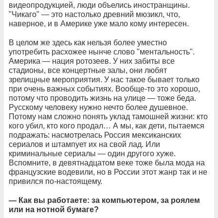
видеопродукцией, люди объелись иностранщины.
"Чикаго" — это настолько древний мюзикл, что,
наверное, и в Америке уже мало кому интересен.
В целом же здесь как нельзя более уместно
употребить расхожее нынче слово "ментальность".
Америка — нация ротозеев. У них забиты все
стадионы, все концертные залы, они любят
зрелищные мероприятия. У нас такое бывает только
при очень важных событиях. Вообще-то это хорошо,
потому что проводить жизнь на улице — тоже беда.
Русскому человеку нужно нечто более душевное.
Потому нам сложно понять уклад тамошней жизни: кто
кого убил, кто кого продал… А мы, как дети, пытаемся
подражать: насмотрелась Россия мексиканских
сериалов и штампует их на свой лад. Или
криминальные сериалы — один другого хуже.
Вспомните, в девятнадцатом веке тоже была мода на
французские водевили, но в России этот жанр так и не
привился по-настоящему.
— Как вы работаете: за компьютером, за роялем
или на нотной бумаге?