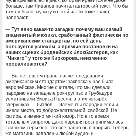
мультфильма, есть диск, который нравится мне даже
больше, там Ливанов начитал авторский текст. Что бы
там ни было, музыку из этой части тоже знают,
напевают.
— Тут явно какая-то загадка: почему ваш самый
знаменитый мюзикл, сработанный фактически по
американским стандартам, по сей день
пользуется успехом, а прямые постановки на
наших сценах бродвейских блокбастеров, как
"Чикаго" у того же Киркорова, неизменно
проваливаются?
— Вы не совсем правы насчёт следования
американским стандартам: закваска у нас была
европейская. Многие считали, что мы сделали
пародию на западные рок-группы: в Трубадуре
усматривали Элвиса Пресли, в этих четырёх
зверушках — битлов… Элементы пародии если и
имели место, то доброжелательной, свойской. Не
сатира, а именно мягкий юмор. Но в то время
тотальных запретов даже пародия воспринималась
слишком серьёзно, это всё равно был прорыв. Теперь
же магазины завалены любой аудио- и