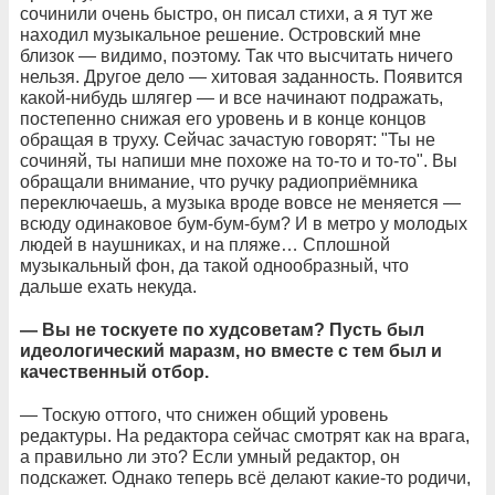
сочинили очень быстро, он писал стихи, а я тут же
находил музыкальное решение. Островский мне
близок — видимо, поэтому. Так что высчитать ничего
нельзя. Другое дело — хитовая заданность. Появится
какой-нибудь шлягер — и все начинают подражать,
постепенно снижая его уровень и в конце концов
обращая в труху. Сейчас зачастую говорят: "Ты не
сочиняй, ты напиши мне похоже на то-то и то-то". Вы
обращали внимание, что ручку радиоприёмника
переключаешь, а музыка вроде вовсе не меняется —
всюду одинаковое бум-бум-бум? И в метро у молодых
людей в наушниках, и на пляже… Сплошной
музыкальный фон, да такой однообразный, что
дальше ехать некуда.
— Вы не тоскуете по худсоветам? Пусть был
идеологический маразм, но вместе с тем был и
качественный отбор.
— Тоскую оттого, что снижен общий уровень
редактуры. На редактора сейчас смотрят как на врага,
а правильно ли это? Если умный редактор, он
подскажет. Однако теперь всё делают какие-то родичи,