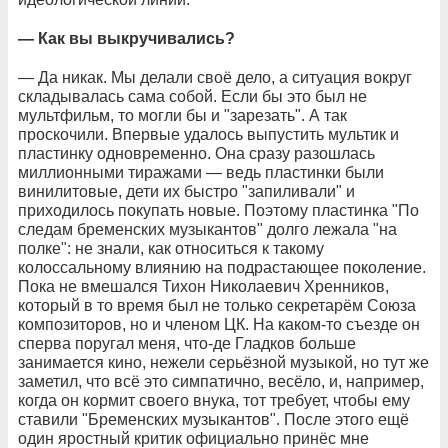
— Как вы выкручивались?
— Да никак. Мы делали своё дело, а ситуация вокруг
складывалась сама собой. Если бы это был не
мультфильм, то могли бы и "зарезать". А так
проскочили. Впервые удалось выпустить мультик и
пластинку одновременно. Она сразу разошлась
миллионными тиражами — ведь пластинки были
винилитовые, дети их быстро "запиливали" и
приходилось покупать новые. Поэтому пластинка "По
следам бременских музыкантов" долго лежала "на
полке": не знали, как относиться к такому
колоссальному влиянию на подрастающее поколение.
Пока не вмешался Тихон Николаевич Хренников,
который в то время был не только секретарём Союза
композиторов, но и членом ЦК. На каком-то съезде он
сперва поругал меня, что-де Гладков больше
занимается кино, нежели серьёзной музыкой, но тут же
заметил, что всё это симпатично, весёло, и, например,
когда он кормит своего внука, тот требует, чтобы ему
ставили "Бременских музыкантов". После этого ещё
один яростный критик официально принёс мне