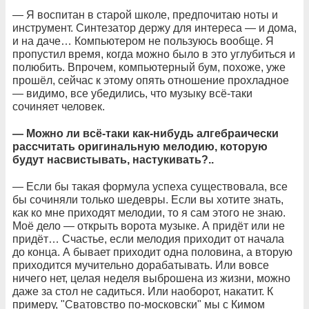
— Я воспитан в старой школе, предпочитаю ноты и
инструмент. Синтезатор держу для интереса — и дома,
и на даче… Компьютером не пользуюсь вообще. Я
пропустил время, когда можно было в это углубиться и
полюбить. Впрочем, компьютерный бум, похоже, уже
прошёл, сейчас к этому опять отношение прохладное
— видимо, все убедились, что музыку всё-таки
сочиняет человек.
— Можно ли всё-таки как-нибудь алгебраически
рассчитать оригинальную мелодию, которую
будут насвистывать, настукивать?..
— Если бы такая формула успеха существовала, все
бы сочиняли только шедевры. Если вы хотите знать,
как ко мне приходят мелодии, то я сам этого не знаю.
Моё дело — открыть ворота музыке. А придёт или не
придёт… Счастье, если мелодия приходит от начала
до конца. А бывает приходит одна половина, а вторую
приходится мучительно дорабатывать. Или вовсе
ничего нет, целая неделя выброшена из жизни, можно
даже за стол не садиться. Или наоборот, накатит. К
примеру, "Сватовство по-московски" мы с Кимом