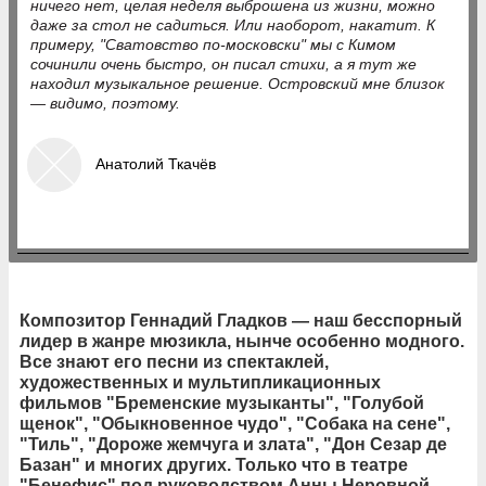
ничего нет, целая неделя выброшена из жизни, можно
даже за стол не садиться. Или наоборот, накатит. К
примеру, "Сватовство по-московски" мы с Кимом
сочинили очень быстро, он писал стихи, а я тут же
находил музыкальное решение. Островский мне близок
— видимо, поэтому.
Анатолий Ткачёв
Композитор Геннадий Гладков — наш бесспорный
лидер в жанре мюзикла, нынче особенно модного.
Все знают его песни из спектаклей,
художественных и мультипликационных
фильмов "Бременские музыканты", "Голубой
щенок", "Обыкновенное чудо", "Собака на сене",
"Тиль", "Дороже жемчуга и злата", "Дон Сезар де
Базан" и многих других. Только что в театре
"Бенефис" под руководством Анны Неровной