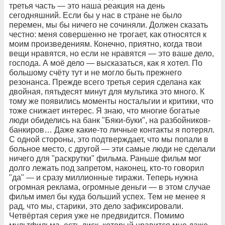
третья часть — это наша реакция на день
сегодняшний. Если бы у нас в стране не было
перемен, мы бы ничего не сочиняли. Должен сказать
честно: меня совершенно не трогает, как относятся к
моим произведениям. Конечно, приятно, когда твои
вещи нравятся, но если не нравятся — это ваше дело,
господа. А моё дело — высказаться, как я хотел. По
большому счёту тут и не могло быть прежнего
резонанса. Прежде всего третья серия сделана как
двойная, пятьдесят минут для мультика это много. К
тому же появились моменты ностальгии и критики, что
тоже снижает интерес. Я знаю, что многие богатые
люди обиделись на банк "Бяки-буки", на разбойников-
банкиров… Даже какие-то личные контакты я потерял.
С одной стороны, это подтверждает, что мы попали в
больное место, с другой — эти самые люди не сделали
ничего для "раскрутки" фильма. Раньше фильм мог
долго лежать под запретом, наконец, кто-то говорил
"да" — и сразу миллионные тиражи. Теперь нужна
огромная реклама, огромные деньги — в этом случае
фильм имел бы куда больший успех. Тем не менее я
рад, что мы, старики, это дело зафиксировали.
Четвёртая серия уже не предвидится. Помимо