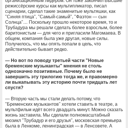
организационным лидером. Он тоже закончил Высшие
режиссёрские курсы как мультипликатор, писал
сценарии, сделал такие знаменитые мультяшки, как
"Синяя птица", "Самый-самый", "Фаэтон — сын
Солнца"… Поскольку прошло некоторое время, то и
Трубадура мы решали сделать более взрослым, более
баритонистым — для чего и пригласили Магомаева. В
общем, компания была уже другая, новые силы.
Получилось, что мы опять попали в цель, что
действительно бывает редко.
— Но вот по поводу третьей части "Новые
бременские музыканты" мнения не столь
однозначно позитивные. Почему было не
завершить эту трилогию тогда же, и правомерно
ли выкапывать эту историю почти тридцать лет
спустя?
— Вторую часть мы стали делать потому, что
"Бременских музыкантов" хотели ставить в театре, а
мультфильм идёт всего двадцать минут. Можно сказать
жизнь заставила. Мы сделали полномасштабный
мюзикл "Трубадур и его друзья", московская премьера
была в Ленкоме, ленинградская — в Ленсовете. А