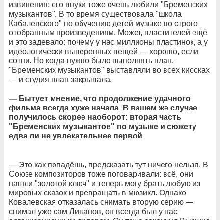
извинения: его внуки тоже очень любили "Бременских
музыкантов". В то время существовала "школа
Кабалевского" по обучению детей музыке по строго
отобранным произведениям. Может, властителей ещё
и это задевало: почему у нас миллионы пластинок, а у
идеологически выверенных вещей — хорошо, если
сотни. Но когда нужно было выполнять план,
"Бременских музыкантов" выставляли во всех киосках
— и студия план закрывала.
— Бытует мнение, что продолжение удачного
фильма всегда хуже начала. В вашем же случае
получилось скорее наоборот: вторая часть
"Бременских музыкантов" по музыке и сюжету
едва ли не увлекательнее первой.
— Это как попадёшь, предсказать тут ничего нельзя. В
Союзе композиторов тоже поговаривали: всё, они
нашли "золотой ключ" и теперь могу брать любую из
мировых сказок и превращать в мюзикл. Однако
Ковалевская отказалась снимать вторую серию —
снимал уже сам Ливанов, он всегда был у нас