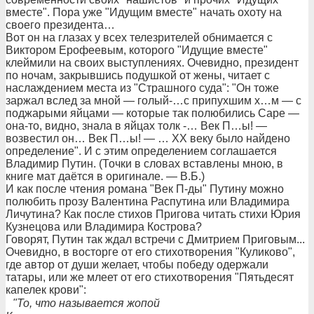
вместе". Пора уже "Идущим вместе" начать охоту на
своего президента…
Вот он на глазах у всех телезрителей обнимается с
Виктором Ерофеевым, которого "Идущие вместе"
клеймили на своих выступлениях. Очевидно, президент
по ночам, закрывшись подушкой от жены, читает с
наслаждением места из "Страшного суда": "Он тоже
заржал вслед за мной — голый-…с припухшим х…м — с
поджарыми яйцами — которые так полюбились Саре —
она-то, видно, знала в яйцах толк -… Век П…ы! —
возвестил он… Век П…ы! — … ХХ веку было найдено
определение". И с этим определением соглашается
Владимир Путин. (Точки в словах вставлены мною, в
книге мат даётся в оригинале. — В.Б.)
И как после чтения романа "Век П-ды" Путину можно
полюбить прозу Валентина Распутина или Владимира
Личутина? Как после стихов Пригова читать стихи Юрия
Кузнецова или Владимира Кострова?
Говорят, Путин так ждал встречи с Дмитрием Приговым...
Очевидно, в восторге от его стихотворения "Куликово",
где автор от души желает, чтобы победу одержали
татары, или же млеет от его стихотворения "Пятьдесят
капелек крови":
"То, что называется жопой