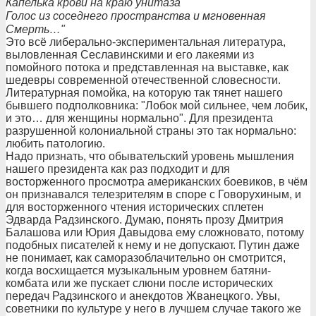
Капелька крови на краю унитаза
Голос из соседнего пространства и мгновенная
Смерть…"
Это всё либерально-экспериментальная литература,
выловленная Сеславинскими и его лакеями из
помойного потока и представленная на выставке, как
шедевры современной отечественной словесности.
Литературная помойка, на которую так тянет нашего
бывшего подполковника: "Лобок мой сильнее, чем лобик,
и это… для женщины нормально". Для президента
разрушенной колониальной страны это так нормально:
любить патологию.
Надо признать, что обывательский уровень мышления
нашего президента как раз подходит и для
восторженного просмотра американских боевиков, в чём
он признавался телезрителям в споре с Говорухиным, и
для восторженного чтения исторических сплетен
Эдварда Радзинского. Думаю, понять прозу Дмитрия
Балашова или Юрия Давыдова ему сложновато, потому
подобных писателей к нему и не допускают. Путин даже
не понимает, как саморазоблачительно он смотрится,
когда восхищается музыкальным уровнем батяни-
комбата или же пускает слюни после исторических
передач Радзинского и анекдотов Жванецкого. Увы,
советники по культуре у него в лучшем случае такого же