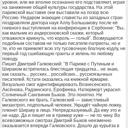
уровня, или же вполне осознанно его подставляют, играя
на занижение общей культуры государства. На этой
парижской выставке они выставили на позор всю
Россию. Недаром знающие слависты из западных стран
поздравляли доктора наук Аллу Большакову после её
гневного выступления на конференции в Сорбонне: "Вы,
как мальчик из андерсеновской сказки, который
отважился крикнуть, что король — голый". Возмущаются
подобным составом не только писатели-патриоты, но и
те, кто не приемлет всю эту тусовочную блатную кодлу, не
первый год сшибающую гранты и зелень по любому
поводу.
Пишет Дмитрий Галковский: "В Париже с Путиным и
Шираком встретилась блестящая тридцатка... не знаю,
как сказать... русских... российских... русскоязычных
писателей. Кстати оказались на книжной ярмарке.
Визуально смог идентифицировать Вознесенского,
Аксёнова, Радзинского, Ерофеева. Натюрморт украсил
Солнечный Сангвиник Быков. Это понятно. Не
Галковского же брать. Галковский — завистливый
мизантроп, подпольный человек. Украдёт чайную ложку,
плюнет Шираку в лицо. Непредсказуемый. Да ему это и
не надо. Да и пишет не в пример хуже — не по чину. Во
всевозможных смотрах Дмитрий Быков неизменно
оказывается впереди Галковского. Дошло до курьёза в