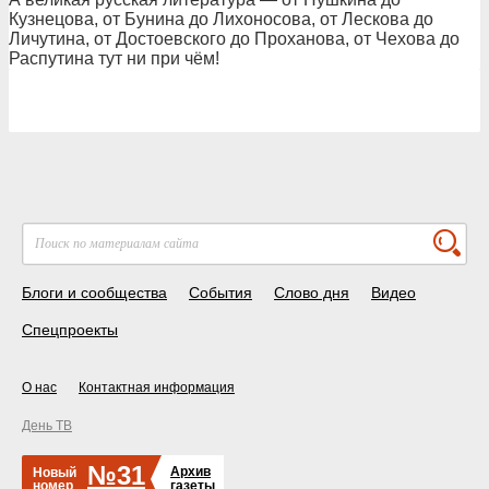
Кузнецова, от Бунина до Лихоносова, от Лескова до
Личутина, от Достоевского до Проханова, от Чехова до
Распутина тут ни при чём!
Блоги и сообщества
События
Слово дня
Видео
Спецпроекты
О нас
Контактная информация
День ТВ
№31
Архив
Новый
номер
газеты