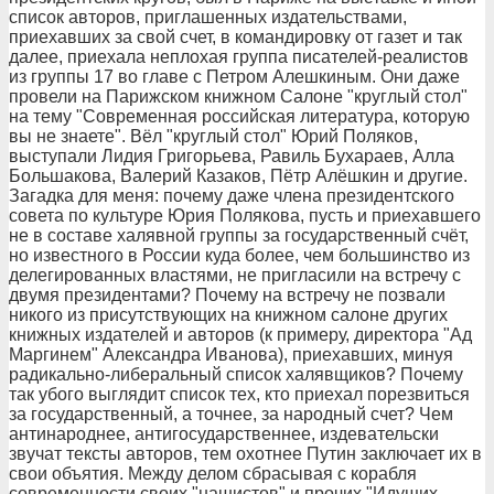
список авторов, приглашенных издательствами,
приехавших за свой счет, в командировку от газет и так
далее, приехала неплохая группа писателей-реалистов
из группы 17 во главе с Петром Алешкиным. Они даже
провели на Парижском книжном Салоне "круглый стол"
на тему "Современная российская литература, которую
вы не знаете". Вёл "круглый стол" Юрий Поляков,
выступали Лидия Григорьева, Равиль Бухараев, Алла
Большакова, Валерий Казаков, Пётр Алёшкин и другие.
Загадка для меня: почему даже члена президентского
совета по культуре Юрия Полякова, пусть и приехавшего
не в составе халявной группы за государственный счёт,
но известного в России куда более, чем большинство из
делегированных властями, не пригласили на встречу с
двумя президентами? Почему на встречу не позвали
никого из присутствующих на книжном салоне других
книжных издателей и авторов (к примеру, директора "Ад
Маргинем" Александра Иванова), приехавших, минуя
радикально-либеральный список халявщиков? Почему
так убого выглядит список тех, кто приехал порезвиться
за государственный, а точнее, за народный счет? Чем
антинароднее, антигосударственнее, издевательски
звучат тексты авторов, тем охотнее Путин заключает их в
свои объятия. Между делом сбрасывая с корабля
современности своих "нашистов" и прочих "Идущих