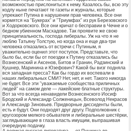
возможностью прислониться к нему. Казалось бы, всю эту
кодлу ныне печатают те газеты и журналы, которые
упрекают Путина в нарушении прав человека. Все они
кормятся на "Букерах" и "Триумфах" из рук Березовского
и Ходорковского. Все они кричат о бесправии в Чечне и о
бедном убиенном Масхадове. Так проявите же свою
принципиальность, господа либералы. Уж на что я не
люблю Татьяну Толстую, но когда она и еще два-три
человека отказались от встречи с Путиным, я
уважительно оценил этот поступок. Представьте, что
было бы, если бы от поездки к Путину отказались бы
Вознесенский и Аксенов, Битов и Гранин, Радзинский и
Кушнер, Маринина и Юзефович? Какой бы визг подняла
вся западная пресса? Как бы гордо их воспевали в
наших либеральных СМИ? Нет, нет, и нет. Такого никогда
не будет. Все эти "уважаемые сообщества приличных
людей" на самом деле — лакейские блатные структуры.
Вот за что всегда ненавидели Вознесенского Иосиф
Бродский и Александр Солженицын, Всеволод Некрасов
и Александр Зиновьев. Придворные диссиденты были,
есть и будут. Они подходят друг другу. Подполковник с
кругозором мелкого обывателя и либеральные шестёрки,
заглядывающие в глаза власть имущим, выпрашивая
очередную подачку.
А великая русская литература — от Пушкина до