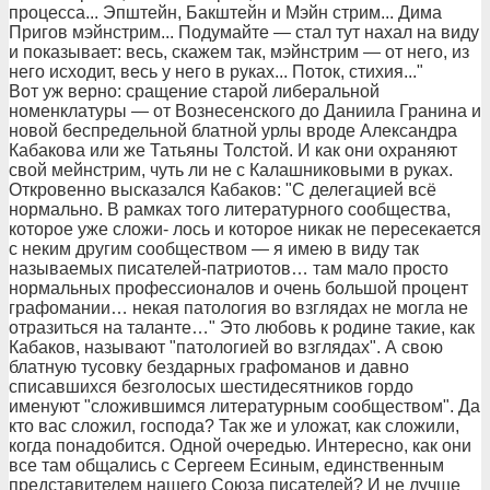
процесса... Эпштейн, Бакштейн и Мэйн стрим... Дима
Пригов мэйнстрим... Подумайте — стал тут нахал на виду
и показывает: весь, скажем так, мэйнстрим — от него, из
него исходит, весь у него в руках... Поток, стихия..."
Вот уж верно: сращение старой либеральной
номенклатуры — от Вознесенского до Даниила Гранина и
новой беспредельной блатной урлы вроде Александра
Кабакова или же Татьяны Толстой. И как они охраняют
свой мейнстрим, чуть ли не с Калашниковыми в руках.
Откровенно высказался Кабаков: "С делегацией всё
нормально. В рамках того литературного сообщества,
которое уже сложи- лось и которое никак не пересекается
с неким другим сообществом — я имею в виду так
называемых писателей-патриотов… там мало просто
нормальных профессионалов и очень большой процент
графомании… некая патология во взглядах не могла не
отразиться на таланте…" Это любовь к родине такие, как
Кабаков, называют "патологией во взглядах". А свою
блатную тусовку бездарных графоманов и давно
списавшихся безголосых шестидесятников гордо
именуют "сложившимся литературным сообществом". Да
кто вас сложил, господа? Так же и уложат, как сложили,
когда понадобится. Одной очередью. Интересно, как они
все там общались с Сергеем Есиным, единственным
представителем нашего Союза писателей? И не лучше