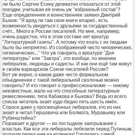
ли было Сергею Есину деликатно отказаться от этой
поездки, учитывая её очень уж "избранный состав"?
Еще определеннее и воинственнее заявил Дмитрий
Быков: "Я вряд ли там свои книги впарю!.. есть
возможность увидеться с друзьями за государственный
счёт... Много в России писателей. Но мне, например,
очень радостно, что в этом составе нет креатур
"Литературной газеты". А потому что ехать с их людьми
было бы неприятно. Из соображений чисто человеческих,
гигиенических..." Что уж говорить о креатуре "Дня
литературы" или "Завтра", это вообще, по мнению
либералов, людоеды и садисты. И как они ещё там живут
в своём варварском Союзе писателей России?
Вот уж верно, о каком даже чисто формальном
объединении с такой либеральной сволочью можно
говорить? И кто говорит о профессионализме — никому
неизвестные, мало на что способные литературные
ремесленники, типа Кабакова и Быкова? Ведь из всего
списка читатель знает худо-бедно пять-шесть имён.
Спроси даже у просвещённых либералов, кто из них
знает и читал Гиршовича или Болмата, Муравьеву или
Рубинштейна?
Поражает и другое — их постыдное заигрывание с
властью. Как все эти либералы лебезили перед Путиным,
ползали перед ним на коленках! Гордились самой