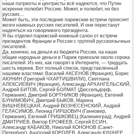
наши патриоты и центристы всё надеются, что Путин
искренне полюбит Россию. Может, и полюбит, но без
русских…
Может быть, эти последние парижские встречи прояснят
мозги наивных русских писателей. И они перестанут
надеяться на говорливого президента.
Я бы отделил парижский книжный салон от встречи
президентов Франции и России с группой русскоязычных
писателей.
Да, конечно, на деньги из бюджета России, на наши
общие народные деньги в Париж приехали около сорока
писателей. Из них, как говорят в Интернете, — тридцать
шесть евреев. Вот полный список, представленный
нашими властями: Василий АКСЕНОВ (Франция), Борис
АКУНИН (Григорий ЧХАРТИШВИЛИ), Светлана
АЛЕКСИЕВИЧ (Франция), Александр АРХАНГЕЛЬСКИЙ,
Андрей БИТОВ, Сергей БОЛМАТ (Дюссельдорф,
Германия), Дмитрий БОРТНИКОВ (Франция), Евгений
БУНИМОВИЧ, Дмитрий БЫКОВ, Марина
ВИШНЕВЕЦКАЯ, Андрей ВОЗНЕСЕНСКИЙ, Андрей
ГЕЛАСИМОВ, Леонид ГИРШОВИЧ (Ганновер,
Германия), Евгений ГРИШКОВЕЦ (Калининград), Андрей
ДМИТРИЕВ, Виктор ЕРОФЕЕВ, Сергей ЕСИН,
Александр КАБАКОВ, Николай КОНОНОВ (Санкт-
Петербург), Анатолий КОРОЛЕВ, Александр КУШНЕР