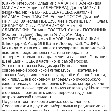
(Санкт-Петербург), Владимир МАКАНИН, Александра
МАРИНИНА (Марина АЛЕКСЕЕВА), Давид МАРКИШ
(Израиль), Ирина МУРАВЬЕВА (США), Анатолий
НАЙМАН, Олег ПАВЛОВ, Евгений ПОПОВ, Дмитрий
ПРИГОВ, Вячеслав ПЬЕЦУХ, Лев РУБИНШТЕЙН, Ольга
СЕДАКОВА, Ольга СЛАВНИКОВА, Алексей
СЛАПОВСКИЙ, Татьяна ТОЛСТАЯ, Сергей ТЮТЮННИК
(Ростов-на-Дону), Людмила УЛИЦКАЯ, Марк
ХАРИТОНОВ, Владимир ШАРОВ, Михаил ШИШКИН
(Швейцария), Асар ЭППЕЛЬ и Леонид ЮЗЕФОВИЧ.
Как видите, от имени нашего государства на парижской
выставке представлены писатели либерально-
экспериментального направления из Израиля, Германии,
Швейцарии, США и частично из самой России.
Это и есть в глазах Владимира Путина — лицо
современной российской литературы. Писатели, не
только объединившиеся вокруг одной избранной нации,
но и пишущие в основном запредельно русофобскую,
издевательскую по отношению к России, матерную или
же непонятно-экспериментальную литературу. Их-то всех
и обнимал, прижимал к своей широкой груди наш
патриотический президент.
Но дело в том, что кроме списка, составленного
Сеславинским и другими либеральными радикалами из
президентских кругов, был в Париже на выставке и иной