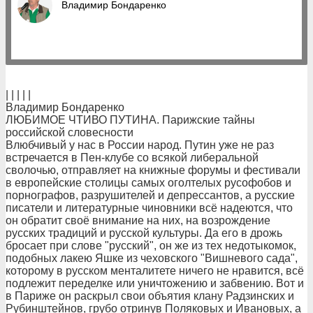
Владимир Бондаренко
| | | | |
Владимир Бондаренко
ЛЮБИМОЕ ЧТИВО ПУТИНА. Парижские тайны
российской словесности
Влюбчивый у нас в России народ. Путин уже не раз
встречается в Пен-клубе со всякой либеральной
сволочью, отправляет на книжные форумы и фестивали
в европейские столицы самых оголтелых русофобов и
порнографов, разрушителей и депрессантов, а русские
писатели и литературные чиновники всё надеются, что
он обратит своё внимание на них, на возрождение
русских традиций и русской культуры. Да его в дрожь
бросает при слове "русский", он же из тех недотыкомок,
подобных лакею Яшке из чеховского "Вишневого сада",
которому в русском менталитете ничего не нравится, всё
подлежит переделке или уничтожению и забвению. Вот и
в Париже он раскрыл свои объятия клану Радзинских и
Рубинштейнов, грубо отринув Поляковых и Ивановых, а