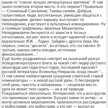
каком-то "списке лучших литературных критиков". Я там
занял почётное второе место. А кто первое? Правильно
— Солнечный Сангвиник. Такова селяви. Добрые,
талантливые люди, воспитанные, умеющие общаться с
окружающими, делают карьеру, выступают по
телевидению, участвуют в культурных командировках. Ну
а голимые графоманы, мрачные Мизантропы
Нелюдимовичи беснуются от зависти в тесных
пятиэтажках, кусают локти и исходят ядовитой слюной в
мурзилочьих ЖЖ… Ладно. Зайдём с другого бока. Во-
первых, список "десанта", во-вторых, кто составлял. В-
третьих, какова смета поездки, источники
финансирования…"
Ещё более раздражённо смотрит на нынешний разгул
псевдолитературного блата за чужой счёт лидер русского
авангарда шестидесятых годов, последний идеалист
русской литературы Всеволод Некрасов, когда пишет "…
О том самом элементарном сращении советской старой
номенклатуры — и новой русской урлы. О беспределе
этой урлы, приготы и кабаковины — своровав место,
урла не может тихо сидеть — не в её природе.
Покуражиться обязательно. Интересней, что и все кругом
это принимают как должное. Бушуют какие-то интер— и
контр-активные мероприятия, произносятся рассуждения
о мэйнстриме, кто мэйнстрим, а кто нет — выпал из