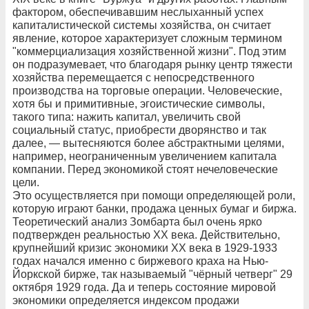
фактором, обеспечивавшим неслыханный успех
капиталистической системы хозяйства, он считает
явление, которое характеризует сложным термином
"коммерциализация хозяйственной жизни". Под этим
он подразумевает, что благодаря рынку центр тяжести
хозяйства перемещается с непосредственного
производства на торговые операции. Человеческие,
хотя бы и примитивные, эгоистические символы,
такого типа: нажить капитал, увеличить свой
социальный статус, приобрести дворянство и так
далее, — вытесняются более абстрактными целями,
например, неограниченным увеличением капитала
компании. Перед экономикой стоят нечеловеческие
цели.
Это осуществляется при помощи определяющей роли,
которую играют банки, продажа ценных бумаг и биржа.
Теоретический анализ Зомбарта был очень ярко
подтвержден реальностью ХХ века. Действительно,
крупнейший кризис экономики ХХ века в 1929-1933
годах начался именно с биржевого краха на Нью-
Йоркской бирже, так называемый "чёрный четверг" 29
октября 1929 года. Да и теперь состояние мировой
экономики определяется индексом продажи