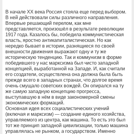
В начале ХХ века Россия стояла еще перед выбором.
В ней действовали силы различного направления.
Впервые решающий перелом, как мне
представляется, произошёл в результате революции
1917 года. Казалось бы, победила коммунистическая
власть, яростно антикапиталистическая. Но как
нередко бывает в истории, разнящиеся по своей
внешности движения выражают одну и ту же
историческую тенденцию. Так и коммунизм в форме
победившего у нас марксизма был чисто западной
концепцией, выработанной на Западе. И, как считали
его создатели, осуществлена она должна была быть
прежде всего в западных странах, что долгое время
очень смущало советских вождей. Он опирался на ту
же самую западную концепцию прогресса,
выступавшую в нём в виде закономерной смены
экономических формаций.
Основная идея всех социалистических учений
(включая и марксизм) — создание единого хозяйства,
управляемого из центра, как машина. То есть это был
тот же принцип западной цивилизации, только машина
управлялась не рынком, а государством. Именно