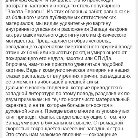
возврат к настроению когда-то столь популярного
"Заката Европы". Из этих обзорных работ, равно как и
из большого числа публикуемых статистических
материалов, мы видим удивительную картину
внутреннего угасания и разложения Запада на фоне
как раз максимального достигнутого им физического
могущества. Представляется образ человека,
обладающего арсеналом смертоносного оружия вроде
атомных бомб или крылатых ракет, и умирающего от
пожирающего его недуга, чахотки или СПИДа.
Впрочем, нам-то не пристало удивляться подобной
картине. Ведь и коммунистическая империя на наших
глазах распалась от внутренних причин, разъедавших
её в момент наибольшей внешней силы.
Дальше я изложу сведения, которые приводятся в
западной литературе по этому поводу, разделив их по
двум признакам: на те, что носят чисто материальный
характер, и на те, которые больше относятся к
духовной жизни. Прежде всего многие из упомянутых
книг приводят факты, свидетельствующие о том, что
Запад умирает в буквальном смысле. С громадной
скоростью сокращается население западных стран.
Это столь нам знакомое явление — сокращение