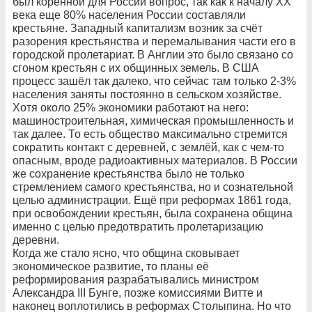
был коренной для России вопрос, так как к началу ХХ
века еще 80% населения России составляли
крестьяне. Западный капитализм возник за счёт
разорения крестьянства и перемалывания части его в
городской пролетариат. В Англии это было связано со
сгоном крестьян с их общинных земель. В США
процесс зашёл так далеко, что сейчас там только 2-3%
населения заняты постоянно в сельском хозяйстве.
Хотя около 25% экономики работают на него:
машиностроительная, химическая промышленность и
так далее. То есть общество максимально стремится
сократить контакт с деревней, с землёй, как с чем-то
опасным, вроде радиоактивных материалов. В России
же сохранение крестьянства было не только
стремлением самого крестьянства, но и сознательной
целью администрации. Ещё при реформах 1861 года,
при освобождении крестьян, была сохранена община
именно с целью предотвратить пролетаризацию
деревни.
Когда же стало ясно, что община сковывает
экономическое развитие, то планы её
реформирования разрабатывались министром
Александра III Бунге, позже комиссиями Витте и
наконец воплотились в реформах Столыпина. Но что