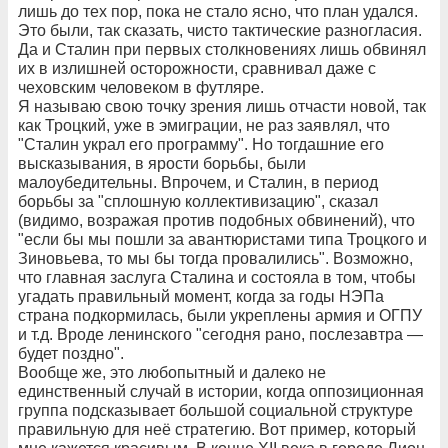
лишь до тех пор, пока не стало ясно, что план удался.
Это были, так сказать, чисто тактические разногласия.
Да и Сталин при первых столкновениях лишь обвинял
их в излишней осторожности, сравнивал даже с
чеховским человеком в футляре.
Я называю свою точку зрения лишь отчасти новой, так
как Троцкий, уже в эмиграции, не раз заявлял, что
"Сталин украл его программу". Но тогдашние его
высказывания, в ярости борьбы, были
малоубедительны. Впрочем, и Сталин, в период
борьбы за "сплошную коллективизацию", сказал
(видимо, возражая против подобных обвинений), что
"если бы мы пошли за авантюристами типа Троцкого и
Зиновьева, то мы бы тогда провалились". Возможно,
что главная заслуга Сталина и состояла в том, чтобы
угадать правильный момент, когда за годы НЭПа
страна подкормилась, были укреплены армия и ОГПУ
и т.д. Вроде ленинского "сегодня рано, послезавтра —
будет поздно".
Вообще же, это любопытный и далеко не
единственный случай в истории, когда оппозиционная
группа подсказывает большой социальной структуре
правильную для неё стратегию. Вот пример, который