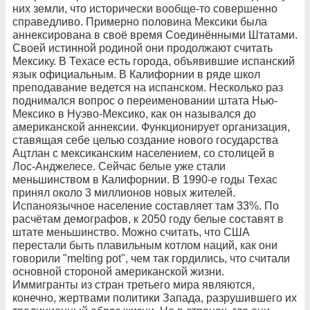
них земли, что исторически вообще-то совершенно
справедливо. Примерно половина Мексики была
аннексирована в своё время Соединёнными Штатами.
Своей истинной родиной они продолжают считать
Мексику. В Техасе есть города, объявившие испанский
язык официальным. В Калифорнии в ряде школ
преподавание ведется на испанском. Несколько раз
поднимался вопрос о переименовании штата Нью-
Мексико в Нуэво-Мексико, как он назывался до
американской аннексии. Функционирует организация,
ставящая себе целью создание нового государства
Ацтлан с мексиканским населением, со столицей в
Лос-Анджелесе. Сейчас белые уже стали
меньшинством в Калифорнии. В 1990-е годы Техас
принял около 3 миллионов новых жителей.
Испаноязычное население составляет там 33%. По
расчётам демографов, к 2050 году белые составят в
штате меньшинство. Можно считать, что США
перестали быть плавильным котлом наций, как они
говорили "melting pot", чем так гордились, что считали
основной стороной американской жизни.
Иммигранты из стран третьего мира являются,
конечно, жертвами политики Запада, разрушившего их