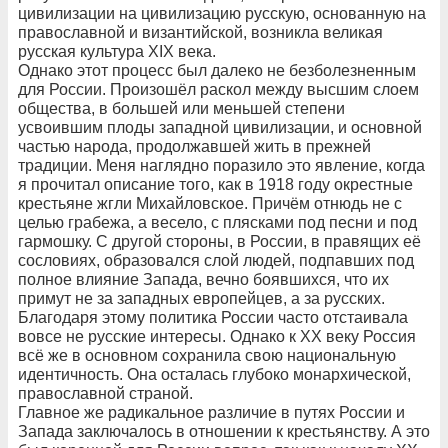
цивилизации на цивилизацию русскую, основанную на
православной и византийской, возникла великая
русская культура XIX века.
Однако этот процесс был далеко не безболезненным
для России. Произошёл раскол между высшим слоем
общества, в большей или меньшей степени
усвоившим плоды западной цивилизации, и основной
частью народа, продолжавшей жить в прежней
традиции. Меня наглядно поразило это явление, когда
я прочитал описание того, как в 1918 году окрестные
крестьяне жгли Михайловское. Причём отнюдь не с
целью грабежа, а весело, с плясками под песни и под
гармошку. С другой стороны, в России, в правящих её
сословиях, образовался слой людей, подпавших под
полное влияние Запада, вечно боявшихся, что их
примут не за западных европейцев, а за русских.
Благодаря этому политика России часто отстаивала
вовсе не русские интересы. Однако к ХХ веку Россия
всё же в основном сохранила свою национальную
идентичность. Она осталась глубоко монархической,
православной страной.
Главное же радикальное различие в путях России и
Запада заключалось в отношении к крестьянству. А это