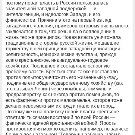
поэтому новая власть в России пользовалась
значительной западной поддержкой — и
интеллигенции, и идеологов Запада, и его
финансистов. Причина этого на первый взгляд
загадочного явления, примеров которому очень много,
заключается в том, что речь шла о воплощении в
жизнь тех же принципов. Новая власть уничтожала
традиционные стороны русской жизни, мешавшие
торжеству в ней принципов западной цивилизации:
религиозность, монархические чувства и, прежде
всего крестьянское, индивидуально-трудовое
хозяйство. Последнее и составляло основную
проблему власти. Крестьянство также восставало
против попыток уничтожить его жизненный уклад,
подчинив его общегосударственному хозяйству (как
это называл Ленин) через комбеды, коммуны и
продразверстку, как некогда против помещиков, то
есть фактически против малоземелья, которое тоже
делало невозможным их труд и гнало их в город.
Поэтому же и на политику новой власти крестьяне
ответили тысячами восстаний по всей России —
фактически единой крестьянской войной. Ярость
противостояния можно оценить, например, по записке
Ленина под названием "Товарищи рабочие, идём в