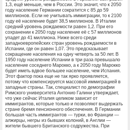
1,3, ещё меньше, чем в России. Это значит, что к 2050
году население Германии сократится с 85 до 59
миллионов. Если не учитывать иммиграции, то к 2100
году её население будет 38,5 миллионов. В Италии
средний уровень рождаемости равен 1,2. При его
сохранении к 2050 году население её с 57 миллионов
упадет до 41 миллиона. Ниже всего среди
западноевропейских стран уровень рождаемости в
Испании, где он равен 1,07. Это предсказывает
сокращение населения на одну четверть за 50 лет. В
1950 году население Испании в три раза превышало
население соседнего Марокко, а к 2050 году Марокко
будет иметь вдвое большее население, чем Испания.
Этот фактор пока еще не так ярко проявляется,
потому что компенсируется массовой иммиграцией в
западные страны. Так, специалист по демографии
Римского университета Антонио Галини утверждает,
что уже сейчас Италия целиком зависит от
иммигрантов, которые только и позволяют выдержать
стране бремя пенсионного обеспечения. В Германии
большая часть иммигрантов — турки, во Франции —
алжирцы, негры из бывших колоний, в Англии —
жители бывшего Британского содружества. При