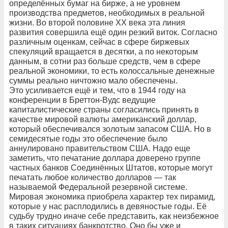
определённых бумаг на бирже, а не уровнем
производства предметов, необходимых в реальной
жизни. Во второй половине ХХ века эта линия
развития совершила ещё один резкий виток. Согласно
различным оценкам, сейчас в сфере биржевых
спекуляций вращается в десятки, а по некоторым
данным, в сотни раз больше средств, чем в сфере
реальной экономики, то есть колоссальные денежные
суммы реально ничтожно мало обеспечены.
Это усиливается ещё и тем, что в 1944 году на
конференции в Бреттон-Вудс ведущие
капиталистические страны согласились принять в
качестве мировой валюты американский доллар,
который обеспечивался золотым запасом США. Но в
семидесятые годы это обеспечение было
аннулировано правительством США. Надо еще
заметить, что печатание доллара доверено группе
частных банков Соединённых Штатов, которые могут
печатать любое количество долларов — так
называемой Федеральной резервной системе.
Мировая экономика приобрела характер тех пирамид,
которые у нас расплодились в девяностые годы. Её
судьбу трудно иначе себе представить, как неизбежное
в таких ситуациях банкротство. Оно бы уже и