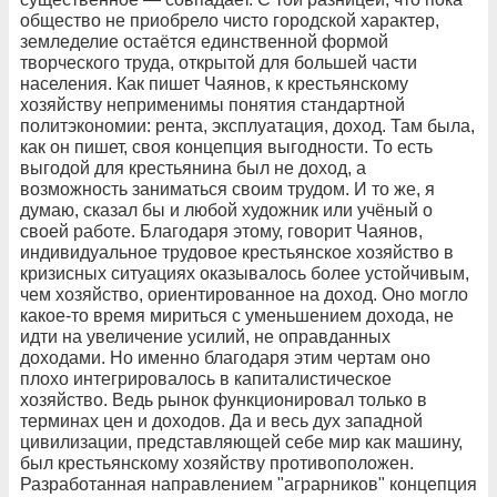
общество не приобрело чисто городской характер,
земледелие остаётся единственной формой
творческого труда, открытой для большей части
населения. Как пишет Чаянов, к крестьянскому
хозяйству неприменимы понятия стандартной
политэкономии: рента, эксплуатация, доход. Там была,
как он пишет, своя концепция выгодности. То есть
выгодой для крестьянина был не доход, а
возможность заниматься своим трудом. И то же, я
думаю, сказал бы и любой художник или учёный о
своей работе. Благодаря этому, говорит Чаянов,
индивидуальное трудовое крестьянское хозяйство в
кризисных ситуациях оказывалось более устойчивым,
чем хозяйство, ориентированное на доход. Оно могло
какое-то время мириться с уменьшением дохода, не
идти на увеличение усилий, не оправданных
доходами. Но именно благодаря этим чертам оно
плохо интегрировалось в капиталистическое
хозяйство. Ведь рынок функционировал только в
терминах цен и доходов. Да и весь дух западной
цивилизации, представляющей себе мир как машину,
был крестьянскому хозяйству противоположен.
Разработанная направлением "аграрников" концепция