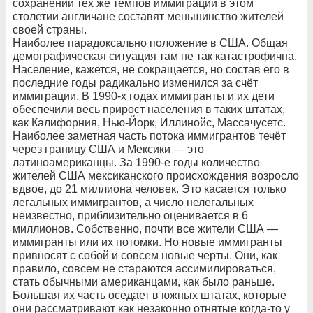
сохранении тех же темпов иммиграции в этом
столетии англичане составят меньшинство жителей
своей страны.
Наиболее парадоксально положение в США. Общая
демографическая ситуация там не так катастрофична.
Население, кажется, не сокращается, но состав его в
последние годы радикально изменился за счёт
иммиграции. В 1990-х годах иммигранты и их дети
обеспечили весь прирост населения в таких штатах,
как Калифорния, Нью-Йорк, Иллинойс, Массачусетс.
Наиболее заметная часть потока иммигрантов течёт
через границу США и Мексики — это
латиноамериканцы. За 1990-е годы количество
жителей США мексиканского происхождения возросло
вдвое, до 21 миллиона человек. Это касается только
легальных иммигрантов, а число нелегальных
неизвестно, приблизительно оценивается в 6
миллионов. Собственно, почти все жители США —
иммигранты или их потомки. Но новые иммигранты
привносят с собой и совсем новые черты. Они, как
правило, совсем не стараются ассимилироваться,
стать обычными американцами, как было раньше.
Большая их часть оседает в южных штатах, которые
они рассматривают как незаконно отнятые когда-то у