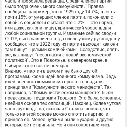
часть и требовала реванша. Среди членов партии
было тогда очень много самоубийств. "Правда"
сообщила, например, что в 1925 году 14,7%, то есть
почти 15% от умерших членов партии, покончили с
собой. А социологи считают, что 1-2% — это норма,
или даже, как они пишут, критический уровень для
любой социальной группы. Изданные сейчас сводки
ОГПУ, высылавшиеся тогда очень узкому руководству,
сообщают, что в 1922 году из партии выходят, как они
там пишут, "целыми комячейками". Вследствие, опять
же, как пишут, "несогласия с новой экономической
политикой". Это в Поволжье, в северном крае, в
Сибири, в юго-восточном крае.
Видимо, у партии в целом и не было другой
программы, кроме идей военного коммунизма. Ведь
идеи военного коммунизма просто совпадали с
принципами "Коммунистического манифеста". Так,
например, в "Коммунистическом манифесте" были
предсказаны трудармии Троцкого. Это была основная,
идейная основа тех оппозиций. Наконец, более чуткая
часть руководства, включая Сталина, поняла, что
только на этой основе можно сплотить партию, и
приняла её. Менее чуткими были Бухарин и другие,
которые её не приняли. Но и они сопротивлялись