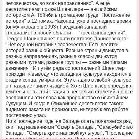
человечества, во всех направлениях". А ещё
десятилетиями позже Шпенглера — английским
историком А. Тойнби в громадном труде "Постижение
истории" в 12 томах. Наконец, уже в последнее время
(опубликовано в 1993 г.) ведущий западный
специалист в новой области — "крестьяноведении",
Теодор Шанин пишет, почти повторяя Данилевского:
"Нет единой истории человечества. Есть десятки
историй разных обществ. Разные страны движутся в
разных направлениях, разные классы движутся
разными путями, разные группы — разными типами
движения". И путём ряда сопоставлений Шпенглер
приходит к выводу, что западная культура находится в
стадии конца, умирания. Эту стадию в любой культуре
он называет цивилизацией. Хотя Шпенглер определял
длительность этой стадии в несколько столетий, но все
восприняли эти слова как пророчество о ближайшем
будущем. И когда в ближайшее десятилетие такого
видимого заката не произошло, интерес к его работе
постепенно упал.
Но в последние годы на Западе опять появляется ряд
книг под названиями "Смерть Запада", "Самоубийство
Запада", "Смерть христианской культуры", "Последние
дни мира белых" и так далее. Явно происходит