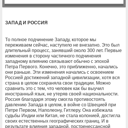
ЗАПАД И РОССИЯ
То полное подчинение Западу, которое мы
переживаем сейчас, наступило не внезапно. Это был
длительный процесс, занявший около 300 лет. Первые
изменения в сторону частичного подчинения
западному влиянию связывают обычно с эпохой
Петра Первого. Конечно, это приближенно, начались
они раньше. Эти изменения начались с освоением
Россией достижений западной цивилизации, хотя вся
страна в целом сохраняла свои традиции. Можно
сравнить это с тем, что человек как бы выучил
иностранный язык, не утеряв своей национальности.
Россия благодаря этому смогла противостоять
давлению Запада в целом, в войне со Швецией при
Петре Первом, Наполеону, Гитлеру. Она избежала
судьбы Индии или Китая, не стала колонией, достигла
своих естественных географических границ. И в
результате влияния западной, постренессансной