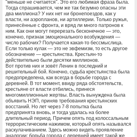
"меньше не считается". Это его любимая фраза была.
Тогда спрашивается, чем же так безумно опасны эти
два миллиона? У них нет ни бронепоездов, как у
власти, ни аэропланов, ни артиллерии. Только ружья,
принесённые с фронта, и вряд ли много патронов к
ним. Как они могут перерезать бесконечное — это,
конечно, признак эмоционального возбуждения —
число рабочих? Получается какая-то бессмыслица.
Если только кулак — это не эвфемизм, то есть другое
обозначение — крестьянства. Крестьян-то
действительно были десятки миллионов.
Вот против них и зовёт Ленин в последний и
решительный бой. Конечно, судьба крестьянства была
предопределена, как всегда в борьбе города с
деревней. В тот момент, ввиду ряда обстоятельств,
крестьяне от власти отбились, принеся
многомиллионные жертвы. Власть вынуждена была
объявить НЭП, приняв требования крестьянских
восстаний. Но лет через 7-8 попытка была
предпринята вновь, и тогда удалась на более
длительный период. Причем опять под колоссальным
террористическим нажимом, который опять назывался
раскулачиванием. Здесь можно видеть проявление
аналогии: борьба города с деревней имеет такой же