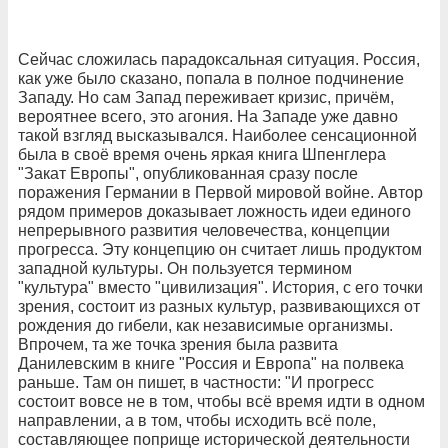
Сейчас сложилась парадоксальная ситуация. Россия,
как уже было сказано, попала в полное подчинение
Западу. Но сам Запад переживает кризис, причём,
вероятнее всего, это агония. На Западе уже давно
такой взгляд высказывался. Наиболее сенсационной
была в своё время очень яркая книга Шпенглера
"Закат Европы", опубликованная сразу после
поражения Германии в Первой мировой войне. Автор
рядом примеров доказывает ложность идеи единого
непрерывного развития человечества, концепции
прогресса. Эту концепцию он считает лишь продуктом
западной культуры. Он пользуется термином
"культура" вместо "цивилизация". История, с его точки
зрения, состоит из разных культур, развивающихся от
рождения до гибели, как независимые организмы.
Впрочем, та же точка зрения была развита
Данилевским в книге "Россия и Европа" на полвека
раньше. Там он пишет, в частности: "И прогресс
состоит вовсе не в том, чтобы всё время идти в одном
направлении, а в том, чтобы исходить всё поле,
составляющее поприще исторической деятельности