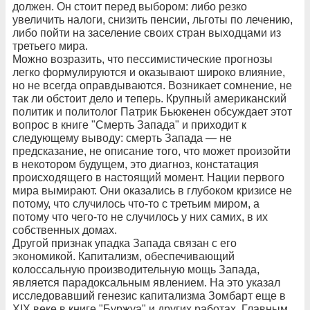
должен. Он стоит перед выбором: либо резко
увеличить налоги, снизить пенсии, льготы по лечению,
либо пойти на заселение своих стран выходцами из
третьего мира.
Можно возразить, что пессимистические прогнозы
легко формулируются и оказывают широко влияние,
но не всегда оправдываются. Возникает сомнение, не
так ли обстоит дело и теперь. Крупный американский
политик и политолог Патрик Бьюкенен обсуждает этот
вопрос в книге "Смерть Запада" и приходит к
следующему выводу: смерть Запада — не
предсказание, не описание того, что может произойти
в некотором будущем, это диагноз, констатация
происходящего в настоящий момент. Нации первого
мира вымирают. Они оказались в глубоком кризисе не
потому, что случилось что-то с третьим миром, а
потому что чего-то не случилось у них самих, в их
собственных домах.
Другой признак упадка Запада связан с его
экономикой. Капитализм, обеспечивающий
колоссальную производительную мощь Запада,
является парадоксальным явлением. На это указал
исследовавший генезис капитализма Зомбарт еще в
XIX веке в книге "Буржуа" и других работах. Главным