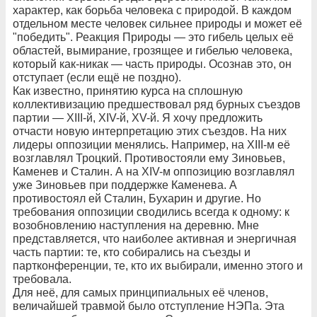
характер, как борьба человека с природой. В каждом
отдельном месте человек сильнее природы и может её
"победить". Реакция Природы — это гибель целых её
областей, вымирание, грозящее и гибелью человека,
который как-никак — часть природы. Осознав это, он
отступает (если ещё не поздно).
Как известно, принятию курса на сплошную
коллективизацию предшествовал ряд бурных съездов
партии — XIII-й, XIV-й, XV-й. Я хочу предложить
отчасти новую интерпретацию этих съездов. На них
лидеры оппозиции менялись. Например, на XIII-м её
возглавлял Троцкий. Противостояли ему Зиновьев,
Каменев и Сталин. А на XIV-м оппозицию возглавлял
уже Зиновьев при поддержке Каменева. А
противостоял ей Сталин, Бухарин и другие. Но
требования оппозиции сводились всегда к одному: к
возобновлению наступления на деревню. Мне
представляется, что наиболее активная и энергичная
часть партии: те, кто собирались на съезды и
партконференции, те, кто их выбирали, именно этого и
требовала.
Для неё, для самых принципиальных её членов,
величайшей травмой было отступление НЭПа. Эта