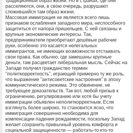
традиционный образ жизни. Но в странах, где они
расселяются, они, в свою очередь, разрушают
сложившийся там образ жизни.
Массовая иммиграция не является всего лишь
признаком ослабления западного мира, неспособного
защититься от напора пришельцев. С ней связаны и
крупные экономические интересы. Так,
предприниматели приобретают дешёвые рабочие
руки, особенно это касается нелегальных
иммигрантов, не имеющих возможности отстаивать
свои права. Как обычно, где замешаны крупные
деньги, там расцветает либеральная мысль. Сейчас на
Западе получил гражданство термин
"политкорректность", играющий примерно ту же роль,
что выражение "антисоветские настроения" в эпоху
коммунистического режима. Это обвинение, не
требующее доказательств. Так вот, любой призыв к
ограничению, регулированию или хотя бы учету
иммиграции объявлен неполиткорректным. Если
взглянуть более широко, то становится ясно, что
иммиграция совершенно необходима для
компенсации падения рождаемости, поскольку Запад
желает сохранить привычный уровень комфорта и
социальной защищенности — работать-то кто-то