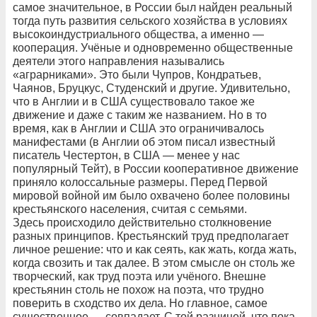
самое значительное, в России был найден реальный
тогда путь развития сельского хозяйства в условиях
высокоиндустриального общества, а именно —
кооперация. Учёные и одновременно общественные
деятели этого направления назывались
«аграрниками». Это были Чупров, Кондратьев,
Чаянов, Бруцкус, Студенский и другие. Удивительно,
что в Англии и в США существовало такое же
движение и даже с таким же названием. Но в то
время, как в Англии и США это ограничивалось
манифестами (в Англии об этом писал известный
писатель Честертон, в США — менее у нас
популярный Тейт), в России кооперативное движение
приняло колоссальные размеры. Перед Первой
мировой войной им было охвачено более половины
крестьянского населения, считая с семьями.
Здесь происходило действительно столкновение
разных принципов. Крестьянский труд предполагает
личное решение: что и как сеять, как жать, когда жать,
когда свозить и так далее. В этом смысле он столь же
творческий, как труд поэта или учёного. Внешне
крестьянин столь не похож на поэта, что трудно
поверить в сходство их дела. Но главное, самое
существенное — совпадает. С той разницей, что пока