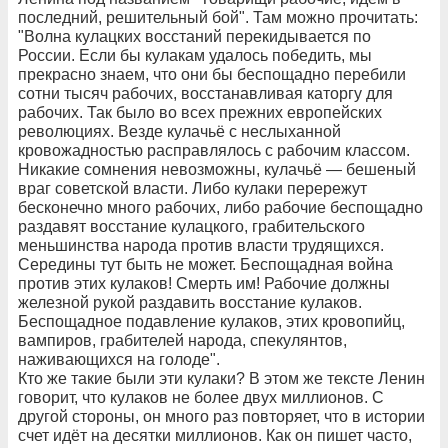
последний, решительный бой". Там можно прочитать:
"Волна кулацких восстаний перекидывается по
России. Если бы кулакам удалось победить, мы
прекрасно знаем, что они бы беспощадно перебили
сотни тысяч рабочих, восстанавливая каторгу для
рабочих. Так было во всех прежних европейских
революциях. Везде кулачьё с неслыханной
кровожадностью расправлялось с рабочим классом.
Никакие сомнения невозможны, кулачьё — бешеный
враг советской власти. Либо кулаки перережут
бесконечно много рабочих, либо рабочие беспощадно
раздавят восстание кулацкого, грабительского
меньшинства народа против власти трудящихся.
Середины тут быть не может. Беспощадная война
против этих кулаков! Смерть им! Рабочие должны
железной рукой раздавить восстание кулаков.
Беспощадное подавление кулаков, этих кровопийц,
вампиров, грабителей народа, спекулянтов,
наживающихся на голоде".
Кто же такие были эти кулаки? В этом же тексте Ленин
говорит, что кулаков не более двух миллионов. С
другой стороны, он много раз повторяет, что в истории
счет идёт на десятки миллионов. Как он пишет часто,