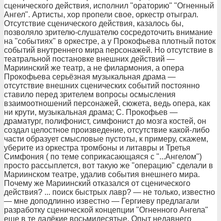
сценического действия, исполнил "ораторию" "Огненный
Ангел". Артисты, хор пропели свое, оркестр отыграл.
Отсутствие сценического действия, казалось бы,
позволяло зрителю-слушателю сосредоточить внимание
на "событиях" в оркестре, а у Прокофьева плотный поток
событий внутреннего мира персонажей. Но отсутствие в
театральной постановке внешних действий —
Мариинский же театр, а не филармония, а опера
Прокофьева серьёзная музыкальная драма —
отсутствие внешних сценических событий постоянно
ставило перед зрителем вопросы осмысления
взаимоотношений персонажей, сюжета, ведь опера, как
ни крути, музыкальная драма; С. Прокофьев —
драматург, полифонист, симфонист до мозга костей, он
создал целостное произведение, отсутствие какой-либо
части образует смысловые пустоты, к примеру, скажем,
уберите из оркестра тромбоны и литавры и Третья
Симфония ( по теме соприкасающаяся с "...Ангелом")
просто рассыплется, вот такую же "операцию" сделали в
Мариинском театре, удалив события внешнего мира.
Почему же Мариинский отказался от сценического
действия? ... поиск быстрых лавр? — не только, известно
— мне доподлинно известно — Гергиеву предлагали
разработку сценической концепции "Огненного Ангела"
еще в те далёкие восьмидесятые. Опыт недавнего