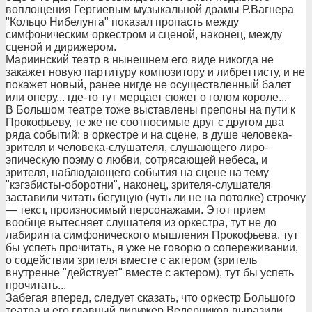
воплощения Гергиевым музыкальной драмы Р.Вагнера
"Кольцо Нибелунга" показал пропасть между
симфоническим оркестром и сценой, наконец, между
сценой и дирижером.
Мариинский театр в нынешнем его виде никогда не
закажет новую партитуру композитору и либреттисту, и не
покажет новый, ранее нигде не осуществленный балет
или оперу... где-то тут мерцает сюжет о голом короле...
В Большом театре тоже выставлены препоны на пути к
Прокофьеву, те же не соотносимые друг с другом два
ряда событий: в оркестре и на сцене, в душе человека-
зрителя и человека-слушателя, слушающего лиро-
эпическую поэму о любви, сотрясающей небеса, и
зрителя, наблюдающего события на сцене на тему
"кэгэбисты-оборотни", наконец, зрителя-слушателя
заставили читать бегущую (чуть ли не на потолке) строчку
— текст, произносимый персонажами. Этот прием
вообще вытесняет слушателя из оркестра, тут не до
лабиринта симфонического мышления Прокофьева, тут
бы успеть прочитать, я уже не говорю о сопереживании,
о содействии зрителя вместе с актером (зритель
внутренне "действует" вместе с актером), тут бы успеть
прочитать...
Забегая вперед, следует сказать, что оркестр Большого
театра и его главный дирижер Ведерников выразили