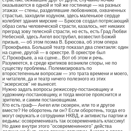
оказываются в одной и той же гостинице — на разных
этажах — стены, разделявшие любовников, охваченных
страстью, заходили ходуном, здесь маленькое сердце
колеблет здания мирские — Брюсов создал потрясающий
образ силы человеческой страсти, казалось, нет никаких
преград зову телесной страсти, но есть, есть Град Любви
Небесной, здесь Ангел вострубил, возвестил Божий
призыв, — об этом поэма В. Брюсова, об этом опера
Прокофьева. Большой театр показал два спектакля: один
на сцене, другой — в оркестре. В оркестре был
С.Прокофьев, а на сцене... Вот об этом и речь.
Разумеется, в среде критиков возникли споры, не по
существу проблемы. Полемизировать по
второстепенным вопросам — это трата времени и моего,
и читателя, да и театр ничего полезного из этих
"экзерсисов" не вынесет.
Нужно задать вопросы режиссеру-постановщику и
художнику-постановщику, и тогда многое прояснится и
зрителю, и самим постановщикам.
Кто есть граф— Ангел или сюзерен, или то и другое
вместе? Не оборотень ли он? Если оборотень, тогда его
могут окружать и сотрудники НКВД, и активисты партии и
ведьмы: осовременивать так осовременивать классику!
Но даже внутри этого "осовременинного" действа