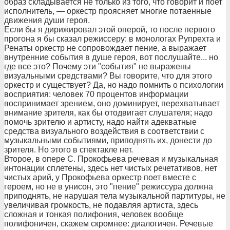
образ складывается не только из того, что говорит и поет
исполнитель, — оркестр проясняет многие потаенные
движения души героя.
Если бы я дирижировал этой оперой, то после первого
прогона я бы сказал режиссеру: в монологах Рупрехта и
Ренаты оркестр не сопровождает пение, а выражает
внутренние события в душе героя, вот послушайте... но
где все это? Почему эти "события" не выражены
визуальными средствами? Вы говорите, что для этого
оркестр и существует? Да, но надо помнить о психологии
восприятия: человек 70 процентов информации
воспринимает зрением, оно доминирует, перехватывает
внимание зрителя, как бы отодвигает слушателя; надо
помочь зрителю и артисту, надо найти адекватные
средства визуального воздействия в соответствии с
музыкальными событиями, приподнять их, донести до
зрителя. Но этого в спектакле нет.
Второе, в опере С. Прокофьева речевая и музыкальная
интонации сплетены, здесь нет чистых речетативов, нет
чистых арий, у Прокофьева оркестр поет вместе с
героем, но не в унисон, это "пение" режиссура должна
приподнять, не нарушая тела музыкальной партитуры, не
увеличивая громкость, не подавляя артиста, здесь
сложная и тонкая полифония, человек вообще
полифоничен, скажем скромнее: диалогичен. Речевые