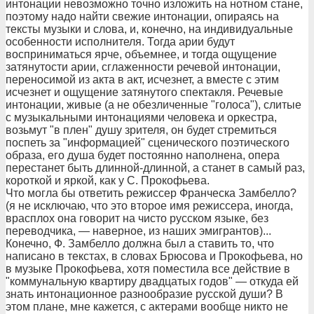
интонации невозможно точно изложить на нотном стане,
поэтому надо найти свежие интонации, опираясь на
тексты музыки и слова, и, конечно, на индивидуальные
особенности исполнителя. Тогда арии будут
восприниматься ярче, объемнее, и тогда ощущение
затянутости арии, сглаженности речевой интонации,
переносимой из акта в акт, исчезнет, а вместе с этим
исчезнет и ощущение затянутого спектакля. Речевые
интонации, живые (а не обезличенные "голоса"), слитые
с музыкальными интонациями человека и оркестра,
возьмут "в плен" душу зрителя, он будет стремиться
поспеть за "информацией" сценического поэтического
образа, его душа будет постоянно наполнена, опера
перестанет быть длинной-длинной, а станет в самый раз,
короткой и яркой, как у С. Прокофьева.
Что могла бы ответить режиссер Франческа Замбелло?
(я не исключаю, что это второе имя режиссера, иногда,
врасплох она говорит на чисто русском языке, без
переводчика, — наверное, из наших эмигрантов)...
Конечно, Ф. Замбелло должна был а ставить то, что
написано в текстах, в словах Брюсова и Прокофьева, но
в музыке Прокофьева, хотя поместила все действие в
"коммунальную квартиру двадцатых годов" — откуда ей
знать интонационное разнообразие русской души? В
этом плане, мне кажется, с актерами вообще никто не