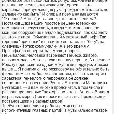
должна же быть своя логика: допустим, Ангела в опере
нет, внешняя сила, влияющая на героев, — это
карающая, принуждающая рука гражданской власти, но
дальше-то как быть? И опера и поэма называются
"Огненный Ангел", и главное, как с вознесением?..
Постановщики нашли простое решение: героиню
помещают в некую клеть, а когда это тяжеловесное
мощное сооружение начало подниматься, вас озаряет:
да это же лифт! Обыкновенный межэтажный лифт. Так
героиню "призвали" и на лифте доставили к "богу", на
следующий этаж коммуналки. А в это время у
Прокофьева невероятная мощь, прорыв,
Небывалое!..Человека встречают Небеса, живого,
цельного, здесь Ангелы поют осанну верным. А на сцене
Ренату перевозят из одной комуналки в другую, этажом
выше ... Я понимаю, что режиссеру не обязательно быть
филологом, а тем более лингвистом, но знать историю
характера, генеалогию персонажа он должен:
сопоставьте вознесение Ренаты Брюсова и Маргариты
Булгакова — и вам многие прояснится, в том числе и
разнонаправленные "векторы полетов", Ангел и Воланд
из разных миров (так и просится сказать: Прокофьев и
постановщики из разных миров).
Требует прояснения и работа режиссера с
исполнителями главных партий; в музыкальном театре