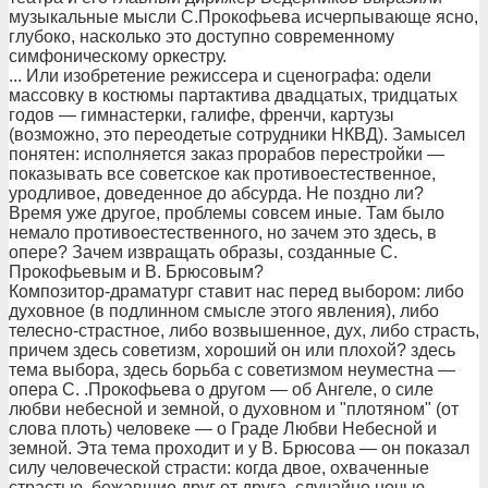
музыкальные мысли С.Прокофьева исчерпывающе ясно,
глубоко, насколько это доступно современному
симфоническому оркестру.
... Или изобретение режиссера и сценографа: одели
массовку в костюмы партактива двадцатых, тридцатых
годов — гимнастерки, галифе, френчи, картузы
(возможно, это переодетые сотрудники НКВД). Замысел
понятен: исполняется заказ прорабов перестройки —
показывать все советское как противоестественное,
уродливое, доведенное до абсурда. Не поздно ли?
Время уже другое, проблемы совсем иные. Там было
немало противоестественного, но зачем это здесь, в
опере? Зачем извращать образы, созданные С.
Прокофьевым и В. Брюсовым?
Композитор-драматург ставит нас перед выбором: либо
духовное (в подлинном смысле этого явления), либо
телесно-страстное, либо возвышенное, дух, либо страсть,
причем здесь советизм, хороший он или плохой? здесь
тема выбора, здесь борьба с советизмом неуместна —
опера С. .Прокофьева о другом — об Ангеле, о силе
любви небесной и земной, о духовном и "плотяном" (от
слова плоть) человеке — о Граде Любви Небесной и
земной. Эта тема проходит и у В. Брюсова — он показал
силу человеческой страсти: когда двое, охваченные
страстью, бежавшие друг от друга, случайно ночью