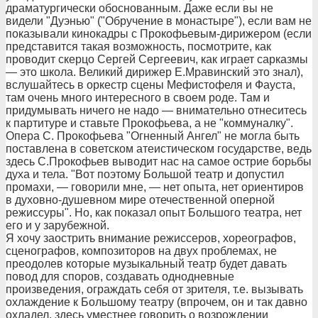
драматургически обоснованным. Даже если вы не
видели "Дуэнью" ("Обручение в монастыре"), если вам не
показывали кинокадры с Прокофьевым-дирижером (если
представится такая возможность, посмотрите, как
проводит скерцо Сергей Сергеевич, как играет сарказмы
— это школа. Великий дирижер Е.Мравинский это знал),
вслушайтесь в оркестр сцены Мефистофеля и Фауста,
там очень много интересного в своем роде. Там и
придумывать ничего не надо — внимательно отнеситесь
к партитуре и ставьте Прокофьева, а не "коммуналку".
Опера С. Прокофьева "Огненный Ангел" не могла быть
поставлена в советском атеистическом государстве, ведь
здесь С.Прокофьев выводит нас на самое острие борьбы
духа и тела. "Вот поэтому Большой театр и допустил
промахи, — говорили мне, — нет опыта, нет ориентиров
в духовно-душевном мире отечественной оперной
режиссуры". Но, как показал опыт Большого театра, нет
его и у зарубежной.
Я хочу заострить внимание режиссеров, хореографов,
сценографов, композиторов на двух проблемах, не
преодолев которые музыкальный театр будет давать
повод для споров, создавать однодневные
произведения, ограждать себя от зрителя, т.е. вызывать
охлаждение к Большому театру (впрочем, он и так давно
охладел, здесь уместнее говорить о возрождении