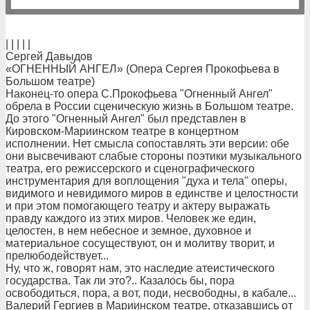
| | | | |
Сергей Давыдов
«ОГНЕННЫЙ АНГЕЛ» (Опера Сергея Прокофьева в
Большом театре)
Наконец-то опера С.Прокофьева "Огненный Ангел"
обрела в России сценическую жизнь в Большом театре.
До этого "Огненный Ангел" был представлен в
Кировском-Мариинском театре в концертном
исполнении. Нет смысла сопоставлять эти версии: обе
они высвечивают слабые стороны поэтики музыкального
театра, его режиссерского и сценографического
инструментария для воплощения "духа и тела" оперы,
видимого и невидимого миров в единстве и целостности
и при этом помогающего театру и актеру выражать
правду каждого из этих миров. Человек же един,
целостен, в нем небесное и земное, духовное и
материальное сосуществуют, он и молитву творит, и
прелюбодействует...
Ну, что ж, говорят нам, это наследие атеистического
государства. Так ли это?.. Казалось бы, пора
освободиться, пора, а вот, поди, несвободны, в кабале...
Валерий Гергиев в Мариинском театре, отказавшись от