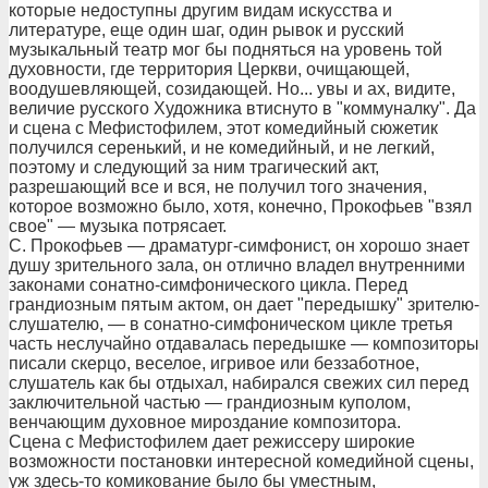
которые недоступны другим видам искусства и
литературе, еще один шаг, один рывок и русский
музыкальный театр мог бы подняться на уровень той
духовности, где территория Церкви, очищающей,
воодушевляющей, созидающей. Но... увы и ах, видите,
величие русского Художника втиснуто в "коммуналку". Да
и сцена с Мефистофилем, этот комедийный сюжетик
получился серенький, и не комедийный, и не легкий,
поэтому и следующий за ним трагический акт,
разрешающий все и вся, не получил того значения,
которое возможно было, хотя, конечно, Прокофьев "взял
свое" — музыка потрясает.
С. Прокофьев — драматург-симфонист, он хорошо знает
душу зрительного зала, он отлично владел внутренними
законами сонатно-симфонического цикла. Перед
грандиозным пятым актом, он дает "передышку" зрителю-
слушателю, — в сонатно-симфоническом цикле третья
часть неслучайно отдавалась передышке — композиторы
писали скерцо, веселое, игривое или беззаботное,
слушатель как бы отдыхал, набирался свежих сил перед
заключительной частью — грандиозным куполом,
венчающим духовное мироздание композитора.
Сцена с Мефистофилем дает режиссеру широкие
возможности постановки интересной комедийной сцены,
уж здесь-то комикование было бы уместным,