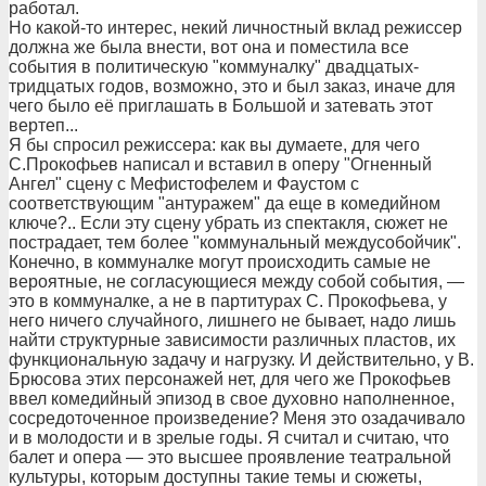
работал.
Но какой-то интерес, некий личностный вклад режиссер
должна же была внести, вот она и поместила все
события в политическую "коммуналку" двадцатых-
тридцатых годов, возможно, это и был заказ, иначе для
чего было её приглашать в Большой и затевать этот
вертеп...
Я бы спросил режиссера: как вы думаете, для чего
С.Прокофьев написал и вставил в оперу "Огненный
Ангел" сцену с Мефистофелем и Фаустом с
соответствующим "антуражем" да еще в комедийном
ключе?.. Если эту сцену убрать из спектакля, сюжет не
пострадает, тем более "коммунальный междусобойчик".
Конечно, в коммуналке могут происходить самые не
вероятные, не согласующиеся между собой события, —
это в коммуналке, а не в партитурах С. Прокофьева, у
него ничего случайного, лишнего не бывает, надо лишь
найти структурные зависимости различных пластов, их
функциональную задачу и нагрузку. И действительно, у В.
Брюсова этих персонажей нет, для чего же Прокофьев
ввел комедийный эпизод в свое духовно наполненное,
сосредоточенное произведение? Меня это озадачивало
и в молодости и в зрелые годы. Я считал и считаю, что
балет и опера — это высшее проявление театральной
культуры, которым доступны такие темы и сюжеты,