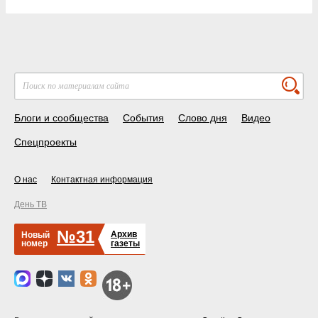
Блоги и сообщества
События
Слово дня
Видео
Спецпроекты
О нас
Контактная информация
День ТВ
№31
Архив
Новый
номер
газеты