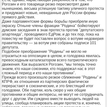
Рогозин и его товарищи резко пересмотрят даже
нынешнюю, весьма успешную тактику уличного протеста
и придумают новые, невиданные для России формы
прямого действия.
Даже парламентские формы борьбы приобрели иную
окраску. Отныне члены фракции "Родина" бойкотируют
думские заседания в знак протеста против "депутатского
апартеида", проводимого ЕдРом, и до тех пор, пока на
повестку не будет поставлен вопрос о вотуме недоверия
правительству — за вотум уже собраны подписи 101
депутата.
Подобное преображение "Родины" не могло не
отразиться на оппозиции в целом, и голодовка явилась
превосходным катализатором всего патриотического
движения. Как выразился Рогозин, "мы теперь точно
знаем, кто наши союзники, кто поддержал нас в этот
сложный период и кто наши противники".
Прежде всего произошло резкое сближение "Родины" и
КПРФ, их отношения из партнерских фактически
перерастают в союзнические, и это блестящий итог
голодовки. Обе партии, коль скоро у них общие
противники и общие интересы, не могут не сотрудничать
друг с другом. Им суждено вместе выводить людей на
улицы, сообща планировать акции протеста и, конечно,