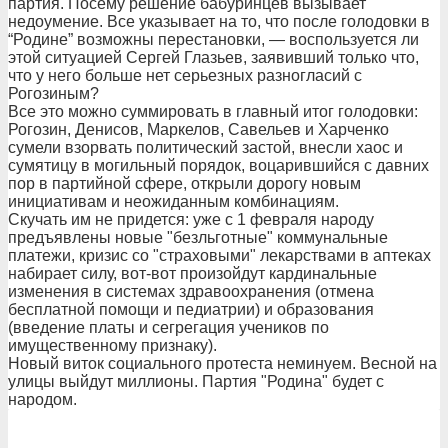
партия. Посему решение бабуринцев вызывает
недоумение. Все указывает на то, что после голодовки в
“Родине” возможны перестановки, — воспользуется ли
этой ситуацией Сергей Глазьев, заявивший только что,
что у него больше нет серьезных разногласий с
Рогозиным?
Все это можно суммировать в главный итог голодовки:
Рогозин, Денисов, Маркелов, Савельев и Харченко
сумели взорвать политический застой, внесли хаос и
сумятицу в могильный порядок, воцарившийся с давних
пор в партийной сфере, открыли дорогу новым
инициативам и неожиданным комбинациям.
Скучать им не придется: уже с 1 февраля народу
предъявлены новые "безльготные" коммунальные
платежи, кризис со "страховыми" лекарствами в аптеках
набирает силу, вот-вот произойдут кардинальные
изменения в системах здравоохранения (отмена
бесплатной помощи и педиатрии) и образования
(введение платы и сегрегация учеников по
имущественному признаку).
Новый виток социального протеста неминуем. Весной на
улицы выйдут миллионы. Партия "Родина" будет с
народом.