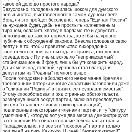
какое ей дело до простого народа?
Безусловно, голодовка явилась шоком для думского
большинства, выставленного в самом дурном свете.
Вряд ли это пройдет бесследно; теперь "Единая Россия"
вынуждена будет, дабы не прослыть коллективным
тираном, ослабить хватку в парламенте и допустить
оппозицию до законотворчества, хотя бы на уровне
публичных обсуждений законов. Внесла голодовка свою
лепту и в то, чтобы правительство лихорадочно
завертелось в поисках выхода из кризиса, ежедневно
совещалось с Путиным, вскрыло "неприкасаемый"
стабилизационный фонд, лишь бы утихомирить народ.
Да и смерч над головой Зурабова стал благодаря
депутатам из "Родины" немного выше.
После голодовки и абсолютного невнимания Кремля к
требованиям пятерки многие аналитики заговорили даже
о "сливании "Родины” в связи с ее неуправляемостью".
Этому способствовал и ряд странных обстоятельств,
развернувшихся вокруг партии, включая пресловутые
письма "о запрете сионистских организаций",
подписанные некоторыми членами партии, и ту "фигуру
умолчания", которую вот уже два месяца демонстрируют
в отношении Рогозина основные телеканалы страны.
Парадоксально, но все эти "похороны" партии только
пошли ей на руку. Каких-то 11 дней "безрезультатной"