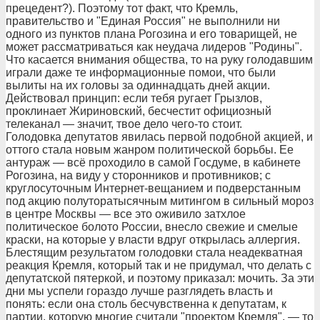
прецедент?). Поэтому тот факт, что Кремль,
правительство и "Единая Россия" не выполнили ни
одного из пунктов плана Рогозина и его товарищей, не
может рассматриваться как неудача лидеров "Родины".
Что касается внимания общества, то на руку голодавшим
играли даже те информационные помои, что были
вылиты на их головы за одиннадцать дней акции.
Действовал принцип: если тебя ругает Грызлов,
проклинает Жириновский, бесчестит официозный
телеканал — значит, твое дело чего-то стоит.
Голодовка депутатов явилась первой подобной акцией, и
оттого стала новым жанром политической борьбы. Ее
антураж — всё проходило в самой Госдуме, в кабинете
Рогозина, на виду у сторонников и противников; с
круглосуточным Интернет-вещанием и подверстанным
под акцию полуторатысячным митингом в сильный мороз
в центре Москвы — все это оживило затхлое
политическое болото России, внесло свежие и смелые
краски, на которые у власти вдруг открылась аллергия.
Блестящим результатом голодовки стала неадекватная
реакция Кремля, который так и не придумал, что делать с
депутатской пятеркой, и поэтому приказал: мочить. За эти
дни мы успели гораздо лучше разглядеть власть и
понять: если она столь бесчувственна к депутатам, к
партии, которую многие считали "проектом Кремля", — то