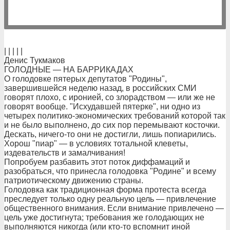
| | | | |
Денис Тукмаков
ГОЛОДНЫЕ — НА БАРРИКАДАХ
О голодовке пятерых депутатов "Родины",
завершившейся неделю назад, в российских СМИ
говорят плохо, с иронией, со злорадством — или же не
говорят вообще. "Исхудавшей пятерке", ни одно из
четырех политико-экономических требований которой так
и не было выполнено, до сих пор перемывают косточки.
Дескать, ничего-то они не достигли, лишь попиарились.
Хорош "пиар" — в условиях тотальной клеветы,
издевательств и замалчивания!
Попробуем разбавить этот поток диффамаций и
разобраться, что принесла голодовка "Родине" и всему
патриотическому движению страны.
Голодовка как традиционная форма протеста всегда
преследует только одну реальную цель — привлечение
общественного внимания. Если внимание привлечено —
цель уже достигнута; требования же голодающих не
выполняются никогда (или кто-то вспомнит иной