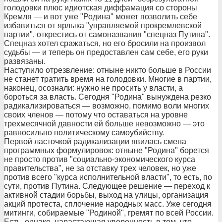
голодовки плюс идиотская диффамация со стороны
Кремля — и вот уже "Родина" может позволить себе
избавиться от ярлыка "управляемой прокремлевской
партии", открестись от самоназвания "спецназ Путина".
Спецназ хотел сражаться, но его бросили на произвол
судьбы — и теперь он предоставлен сам себе, его руки
развязаны.
Наступило отрезвление: отныне никто больше в России
не станет тратить время на голодовки. Многие в партии,
наконец, осознали: нужно не просить у власти, а
бороться за власть. Сегодня "Родина" вынуждена резко
радикализироваться — возможно, помимо воли многих
своих членов — потому что оставаться на уровне
трехмесячной давности ей больше невозможно — это
равносильно политическому самоубийству.
Первой ласточкой радикализации явилась смена
программных формулировок: отныне "Родина" борется
не просто против "социально-экономического курса
правительства", не за отставку трех человек, но уже
против всего "курса исполнительной власти", то есть, по
сути, против Путина. Следующее решение — переход к
активной стадии борьбы, выход на улицы, организация
акций протеста, сплочение народных масс. Уже сегодня
митинги, собираемые "Родиной", гремят по всей России.
Есть, однако, нарастающая уверенность в том, что