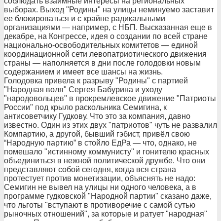
соблюдать взаимные интересы на региональных
выборах. Выход "Родины" на улицы неминуемо заставит
ее блокироваться и с крайне радикальными
организациями — например, с НБП. Высказанная еще в
декабре, на Конгрессе, идея о создании по всей стране
национально-освободительных комитетов — единой
координационной сети левопатриотического движения
страны — наполняется в дни после голодовки новым
содержанием и имеет все шансы на жизнь.
Голодовка привела к разрыву "Родины" с партией
"Народная воля" Сергея Бабурина и уходу
"народовольцев" в прокремлевское движение "Патриоты
России" под крыло раскольника Семигина, к
антисоветчику Гудкову. Что это за компания, давно
известно. Один из этих двух "патриотов" чуть не развалил
Компартию, а другой, бывший гэбист, привёл свою
“Народную партию” в стойло ЕдРа — что, однако, не
помешало "истинному коммунисту" и гонителю красных
объединиться в нежной политической дружбе. Что они
представляют собой сегодня, когда вся страна
протестует против монетизации, объяснять не надо:
Семигин не вывел на улицы ни одного человека, а в
программе гудковской "Народной партии" сказано даже,
что льготы "вступают в противоречие с самой сутью
рыночных отношений", за которые и ратует "народная"