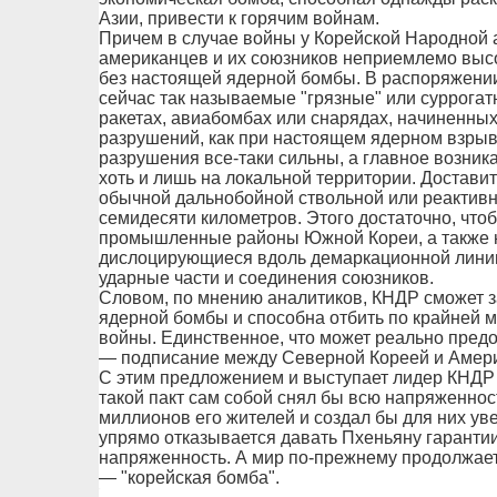
Азии, привести к горячим войнам.
Причем в случае войны у Корейской Народной а
американцев и их союзников неприемлемо высо
без настоящей ядерной бомбы. В распоряжении
сейчас так называемые "грязные" или суррогат
ракетах, авиабомбах или снарядах, начиненных
разрушений, как при настоящем ядерном взрыве,
разрушения все-таки сильны, а главное возник
хоть и лишь на локальной территории. Достави
обычной дальнобойной ствольной или реактивн
семидесяти километров. Этого достаточно, что
промышленные районы Южной Кореи, а также ю
дислоцирующиеся вдоль демаркационной линии 
ударные части и соединения союзников.
Словом, по мнению аналитиков, КНДР сможет за
ядерной бомбы и способна отбить по крайней 
войны. Единственное, что может реально пред
— подписание между Северной Кореей и Амери
С этим предложением и выступает лидер КНДР 
такой пакт сам собой снял бы всю напряженност
миллионов его жителей и создал бы для них у
упрямо отказывается давать Пхеньяну гаранти
напряженность. А мир по-прежнему продолжает
— "корейская бомба".