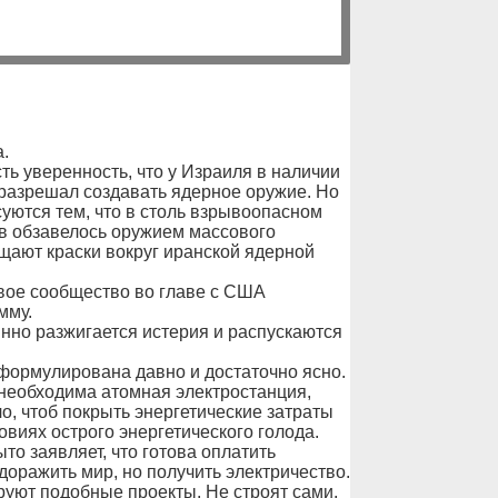
.
ть уверенность, что у Израиля в наличии
 разрешал создавать ядерное оружие. Но
уются тем, что в столь взрывоопасном
тв обзавелось оружием массового
щают краски вокруг иранской ядерной
овое сообщество во главе с США
мму.
нно разжигается истерия и распускаются
сформулирована давно и достаточно ясно.
 необходима атомная электростанция,
о, чтоб покрыть энергетические затраты
овиях острого энергетического голода.
ыто заявляет, что готова оплатить
удоражить мир, но получить электричество.
уют подобные проекты. Не строят сами,