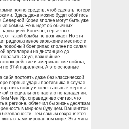
рмии полно средств, чтоб сделать потери
кими. Здесь даже можно будет обойтись
 Северной Кореи вполне могут быть уже
ные бомбы. Речь идет об обычных
 радиацией. Конечно, серьезных
 от такой бомбы не возникает. Но эти
ает радиоактивное заражение местности,
ть подобный боеприпас вполне по силам
ой артиллерии на дистанцию до
б поразить Сеул, важнейшие
жнокорейские и американские войска,
по 37-й параллели. А это основные
 себя постоять даже без классической
мере первые удары противника в случае
отвратить войну и колоссальные жертвы
кой специального пакта о ненападении.
Ким Чен Ир, справедливо считая, что
ь в регионе, облегчил бы жизнь десяткам
веренность в мирном будущем. Вашингтон
и безопасности. Тем самым сохраняется
 жить в заминированном мире. Эта мина