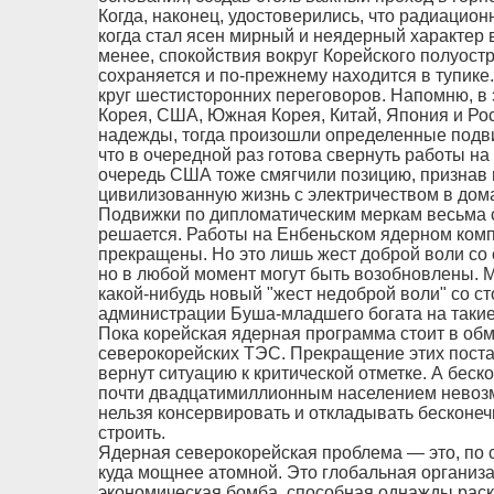
Когда, наконец, удостоверились, что радиацио
когда стал ясен мирный и неядерный характер в
менее, спокойствия вокруг Корейского полуост
сохраняется и по-прежнему находится в тупике
круг шестисторонних переговоров. Напомню, в
Корея, США, Южная Корея, Китай, Япония и Рос
надежды, тогда произошли определенные подви
что в очередной раз готова свернуть работы на
очередь США тоже смягчили позицию, признав
цивилизованную жизнь с электричеством в домах
Подвижки по дипломатическим меркам весьма 
решается. Работы на Енбеньском ядерном комп
прекращены. Но это лишь жест доброй воли со
но в любой момент могут быть возобновлены. 
какой-нибудь новый "жест недоброй воли" со с
администрации Буша-младшего богата на таки
Пока корейская ядерная программа стоит в обм
северокорейских ТЭС. Прекращение этих поста
вернут ситуацию к критической отметке. А беск
почти двадцатимиллионным населением невоз
нельзя консервировать и откладывать бесконеч
строить.
Ядерная северокорейская проблема — это, по с
куда мощнее атомной. Это глобальная организ
экономическая бомба, способная однажды раск