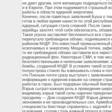
не дают другим, хотя желающих подрядиться под 
и в Европе. При этом поднимается страшный в
работы в области ядерной энергетики.
Конечно, после памятных заявлений Буша о том,
готов в любое время нанести по этой республик
ядерный, ситуация стала сложней. После таких
корейцы захотят, чтоб себя обезопасить, обза
Такая угроза заставляет беспокоиться все стра
перепугало грибовидное облако, поднявшееся 
районом КНДР. Это известный промышленный 
ископаемых и энергетику. Мощный толчок, заф
то же грибовидное облако заставили все окрес
радиационный фон. Некоторые СМИ, в том числе
безответственными и нелепыми заявлениями: э
бомбы, созданной КНДР. В условиях такой остр
полуострова стоило бы взвешивать слова и по
что Пхеньян почти сразу выступил с заявление
информацию о ядерном взрыве на севере стра
работах в горах. Был подорван обычный боепри
Взрыв сыграл важную роль в проведении широ
видимому, взрыв такой силы нарочно приурочил
празднику — Дню создания КНДР. Взрыв демон
экономики и ее производительных сил. Армейск
специалисты блестяще справились с задачей и 
основания, создав столь важный проход в горн