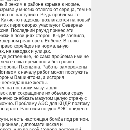
нный режим в районе взрыва в норме,
зрыва,у многих отлегло от сердца, тем не
рова не наступило. Ведь проблема-то
. Какие-то надежды возлагаются на новый
 этих переговорах участвуют Северная
сия. Последний раунд принес эти
жки в позициях сторон. КНДР заявила,
 ядерном реакторе в Енбене. В свою
 право корейцев на нормальную
, на заводах и улицах.
существенные, но сама проблема ими не
лексе пока временно и бессрочно
 стороны Пхеньяна. Работы заморожены,
Мотивом к началу работ может послужить
тороны Вашингтона, а история
е неожиданные жесты.
ен на поставки мазута для
вок или сокращение их объемов сразу
онечно снабжать мазутом целую страну с
можно. Проблему АЭС для КНДР поэтому
но долго. Рано или поздно АЭС придется
ути, и есть настоящая бомба под регион,
ационная, дипломатическая и
олоть мир во всей Северо-восточной