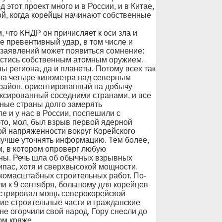
этот проект много и в России, и в Китае,
ой, когда корейцы начинают собственные
 что КНДР он причисляет к оси зла и
е превентивный удар, в том числе и
 заявлений может появиться сомнение:
вестись собственным атомным оружием.
ны региона, да и планеты. Потому всех так
на четыре километра над северным
район, ориентированный на добычу
иксированный соседними странами, и все
тные страны долго замерять
 и у нас в России, поспешили с
то, мол, был взрыв первой ядерной
ой напряженности вокруг Корейского
лучше уточнять информацию. Тем более,
м, в котором опроверг любую
ны. Речь шла об обычных взрывных
пас, хотя и сверхвысокой мощности.
комасштабных строительных работ. По-
и к 9 сентября, большому для корейцев
стрировал мощь северокорейской
ие строительные части и гражданские
не огорчили свой народ. Гору снесли до
ом кряже.