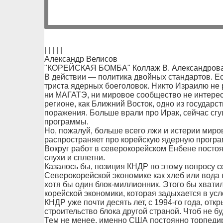
| | | | |
Александр Велисов
"КОРЕЙСКАЯ БОМБА" Коллаж В. Александрова
В действии — политика двойных стандартов. Ес
триста ядерных боеголовок. Никто Израилю не
ни МАГАТЭ, ни мировое сообщество не интерес
регионе, как Ближний Восток, одно из государс
поражения. Больше врали про Ирак, сейчас сгу
программы.
Но, пожалуй, больше всего лжи и истерии мир
распространяет про корейскую ядерную програ
Вокруг работ в северокорейском Енбене постоя
слухи и сплетни.
Казалось бы, позиция КНДР по этому вопросу 
Северокорейской экономике как хлеб или вода
хотя бы один блок-миллионник. Этого бы хватил
корейской экономики, которая задыхается в усл
КНДР уже почти десять лет, с 1994-го года, откр
строительство блока другой страной. Чтоб не б
Тем не менее, именно США постоянно торпедир