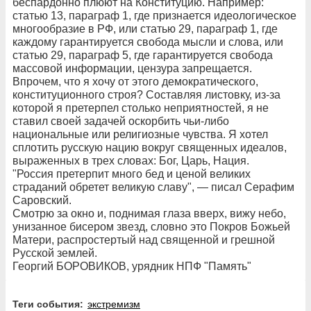
беспардонно плюют на Конституцию. Например:
статью 13, параграф 1, где признается идеологическое
многообразие в РФ, или статью 29, параграф 1, где
каждому гарантируется свобода мысли и слова, или
статью 29, параграф 5, где гарантируется свобода
массовой информации, цензура запрещается.
Впрочем, что я хочу от этого демократического,
конституционного строя? Составляя листовку, из-за
которой я претерпел столько неприятностей, я не
ставил своей задачей оскорбить чьи-либо
национальные или религиозные чувства. Я хотел
сплотить русскую нацию вокруг священных идеалов,
выраженных в трех словах: Бог, Царь, Нация.
"Россия претерпит много бед и ценой великих
страданий обретет великую славу", — писал Серафим
Саровский.
Смотрю за окно и, поднимая глаза вверх, вижу небо,
унизанное бисером звезд, словно это Покров Божьей
Матери, распростертый над священной и грешной
Русской землей.
Георгий БОРОВИКОВ, урядник НПФ "Память"
Теги события:
экстремизм