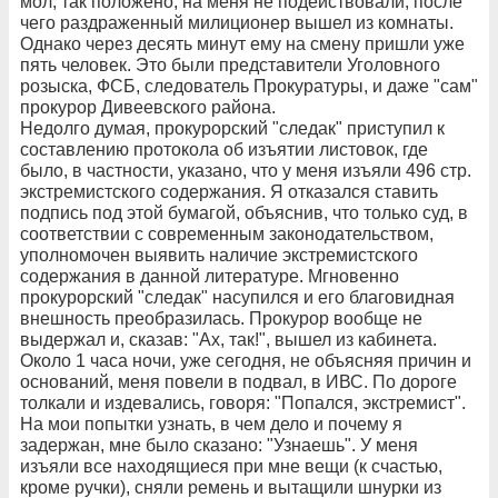
мол, так положено, на меня не подействовали, после
чего раздраженный милиционер вышел из комнаты.
Однако через десять минут ему на смену пришли уже
пять человек. Это были представители Уголовного
розыска, ФСБ, следователь Прокуратуры, и даже "сам"
прокурор Дивеевского района.
Недолго думая, прокурорский "следак" приступил к
составлению протокола об изъятии листовок, где
было, в частности, указано, что у меня изъяли 496 стр.
экстремистского содержания. Я отказался ставить
подпись под этой бумагой, объяснив, что только суд, в
соответствии с современным законодательством,
уполномочен выявить наличие экстремистского
содержания в данной литературе. Мгновенно
прокурорский "следак" насупился и его благовидная
внешность преобразилась. Прокурор вообще не
выдержал и, сказав: "Ах, так!", вышел из кабинета.
Около 1 часа ночи, уже сегодня, не объясняя причин и
оснований, меня повели в подвал, в ИВС. По дороге
толкали и издевались, говоря: "Попался, экстремист".
На мои попытки узнать, в чем дело и почему я
задержан, мне было сказано: "Узнаешь". У меня
изъяли все находящиеся при мне вещи (к счастью,
кроме ручки), сняли ремень и вытащили шнурки из