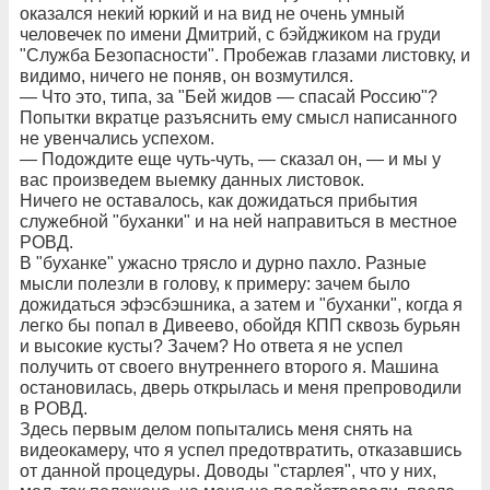
оказался некий юркий и на вид не очень умный
человечек по имени Дмитрий, с бэйджиком на груди
"Служба Безопасности". Пробежав глазами листовку, и
видимо, ничего не поняв, он возмутился.
— Что это, типа, за "Бей жидов — спасай Россию"?
Попытки вкратце разъяснить ему смысл написанного
не увенчались успехом.
— Подождите еще чуть-чуть, — сказал он, — и мы у
вас произведем выемку данных листовок.
Ничего не оставалось, как дожидаться прибытия
служебной "буханки" и на ней направиться в местное
РОВД.
В "буханке" ужасно трясло и дурно пахло. Разные
мысли полезли в голову, к примеру: зачем было
дожидаться эфэсбэшника, а затем и "буханки", когда я
легко бы попал в Дивеево, обойдя КПП сквозь бурьян
и высокие кусты? Зачем? Но ответа я не успел
получить от своего внутреннего второго я. Машина
остановилась, дверь открылась и меня препроводили
в РОВД.
Здесь первым делом попытались меня снять на
видеокамеру, что я успел предотвратить, отказавшись
от данной процедуры. Доводы "старлея", что у них,