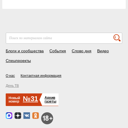
Блоги и сообщества
События
Слово дня
Видео
Спецпроекты
О нас
Контактная информация
День ТВ
№31
Архив
Новый
номер
газеты