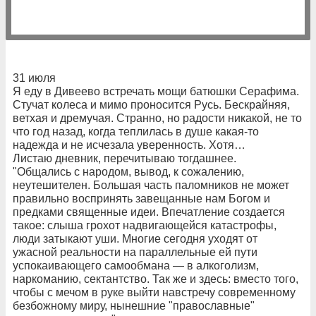
31 июля
Я еду в Дивеево встречать мощи батюшки Серафима.
Стучат колеса и мимо проносится Русь. Бескрайняя,
ветхая и дремучая. Странно, но радости никакой, не то
что год назад, когда теплилась в душе какая-то
надежда и не исчезала уверенность. Хотя…
Листаю дневник, перечитываю тогдашнее.
"Общались с народом, вывод, к сожалению,
неутешителен. Большая часть паломников не может
правильно воспринять завещанные нам Богом и
предками священные идеи. Впечатление создается
такое: слыша грохот надвигающейся катастрофы,
люди затыкают уши. Многие сегодня уходят от
ужасной реальности на параллельные ей пути
успокаивающего самообмана — в алкоголизм,
наркоманию, сектантство. Так же и здесь: вместо того,
чтобы с мечом в руке выйти навстречу современному
безбожному миру, нынешние "православные"