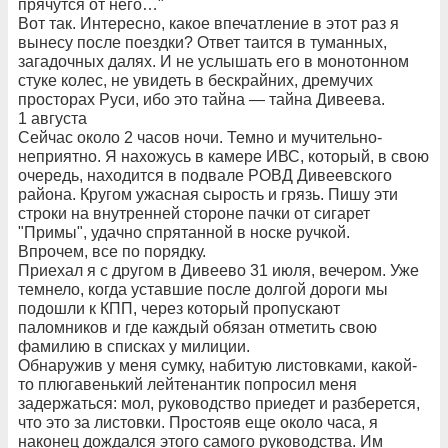
прячутся от него…"
Вот так. Интересно, какое впечатление в этот раз я
вынесу после поездки? Ответ таится в туманных,
загадочных далях. И не услышать его в монотонном
стуке колес, не увидеть в бескрайних, дремучих
просторах Руси, ибо это тайна — тайна Дивеева.
1 августа
Сейчас около 2 часов ночи. Темно и мучительно-
неприятно. Я нахожусь в камере ИВС, который, в свою
очередь, находится в подвале РОВД Дивеевского
района. Кругом ужасная сырость и грязь. Пишу эти
строки на внутренней стороне пачки от сигарет
"Примы", удачно спрятанной в носке ручкой.
Впрочем, все по порядку.
Приехал я с другом в Дивеево 31 июля, вечером. Уже
темнело, когда уставшие после долгой дороги мы
подошли к КПП, через который пропускают
паломников и где каждый обязан отметить свою
фамилию в списках у милиции.
Обнаружив у меня сумку, набитую листовками, какой-
то плюгавенький лейтенантик попросил меня
задержаться: мол, руководство приедет и разберется,
что это за листовки. Простояв еще около часа, я
наконец дождался этого самого руководства. Им