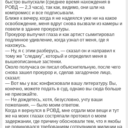
быстро выпускали (среднее время нахождения в
РОВД — 2,3 часа), так как, видимо, они шли на
компромисс и все подписывали.
Ближе к вечеру, когда я не надеялся уже ни на какое
освобождение, меня вдруг снова вызвали из камеры и
повели в здание прокуратуры.
Прокурор выпучил глаза и как артист сымитировал
подлинное удивление, когда узнал от меня, где я
нахожусь.
— Ну, я с этим разберусь, — сказал он и направил к
тому же "следаку", который и определил меня в
вышеописанные застенки.
Около получаса он писал объяснительную, после чего
снова зашел прокурор и, сделав загадочное лицо,
сказал:
— Вот мы у вас конфисковали вашу литературу. Вы,
конечно, можете подать в суд, однако вы сюда больше
не приезжайте.
— Не дождетесь, хотя, безусловно, учту ваши
пожелания, — было моим ответом.
Когда я вернулся в РОВД, мне отдали мои вещи и тут
же на моих глазах состряпали протокол о моем
задержании, где причину обосновали тем, что я якобы
не повиновался требованиям сотрудников милиции на