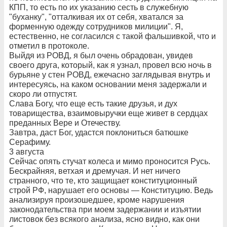
КПП, то есть по их указанию сесть в служебную
"буханку", "отталкивая их от себя, хватался за
форменную одежду сотрудников милиции". Я,
естественно, не согласился с такой фальшивкой, что и
отметил в протоколе.
Выйдя из РОВД, я был очень обрадован, увидев
своего друга, который, как я узнал, провел всю ночь в
бурьяне у стен РОВД, ежечасно заглядывая внутрь и
интересуясь, на каком основании меня задержали и
скоро ли отпустят.
Слава Богу, что еще есть такие друзья, и дух
товарищества, взаимовыручки еще живет в сердцах
преданных Вере и Отечеству.
Завтра, даст Бог, удастся поклониться батюшке
Серафиму.
3 августа
Сейчас опять стучат колеса и мимо проносится Русь.
Бескрайняя, ветхая и дремучая. И нет ничего
странного, что те, кто защищает конституционный
строй РФ, нарушает его основы — Конституцию. Ведь
анализируя произошедшее, кроме нарушения
законодательства при моем задержании и изъятии
листовок без всякого анализа, ясно видно, как они