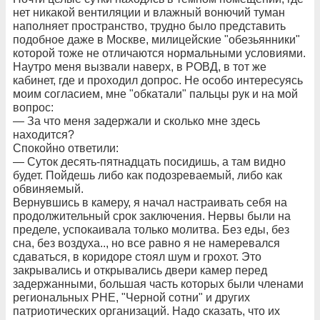
нет никакой вентиляции и влажный вонючий туман
наполняет пространство, трудно было представить
подобное даже в Москве, милицейские "обезьянники"
которой тоже не отличаются нормальными условиями.
Наутро меня вызвали наверх, в РОВД, в тот же
кабинет, где и проходил допрос. Не особо интересуясь
моим согласием, мне "обкатали" пальцы рук и на мой
вопрос:
— За что меня задержали и сколько мне здесь
находится?
Спокойно ответили:
— Суток десять-пятнадцать посидишь, а там видно
будет. Пойдешь либо как подозреваемый, либо как
обвиняемый.
Вернувшись в камеру, я начал настраивать себя на
продолжительный срок заключения. Нервы были на
пределе, успокаивала только молитва. Без еды, без
сна, без воздуха.., но все равно я не намеревался
сдаваться, в коридоре стоял шум и грохот. Это
закрывались и открывались двери камер перед
задержанными, большая часть которых были членами
региональных РНЕ, "Черной сотни" и других
патриотических организаций. Надо сказать, что их