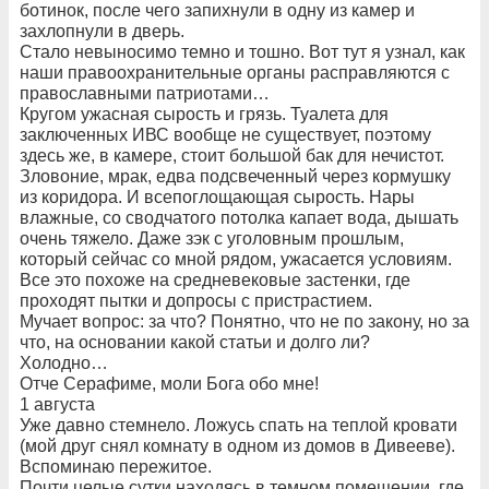
ботинок, после чего запихнули в одну из камер и
захлопнули в дверь.
Стало невыносимо темно и тошно. Вот тут я узнал, как
наши правоохранительные органы расправляются с
православными патриотами…
Кругом ужасная сырость и грязь. Туалета для
заключенных ИВС вообще не существует, поэтому
здесь же, в камере, стоит большой бак для нечистот.
Зловоние, мрак, едва подсвеченный через кормушку
из коридора. И всепоглощающая сырость. Нары
влажные, со сводчатого потолка капает вода, дышать
очень тяжело. Даже зэк с уголовным прошлым,
который сейчас со мной рядом, ужасается условиям.
Все это похоже на средневековые застенки, где
проходят пытки и допросы с пристрастием.
Мучает вопрос: за что? Понятно, что не по закону, но за
что, на основании какой статьи и долго ли?
Холодно…
Отче Серафиме, моли Бога обо мне!
1 августа
Уже давно стемнело. Ложусь спать на теплой кровати
(мой друг снял комнату в одном из домов в Дивееве).
Вспоминаю пережитое.
Почти целые сутки находясь в темном помещении, где