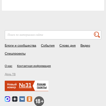
Блоги и сообщества
События
Слово дня
Видео
Спецпроекты
О нас
Контактная информация
День ТВ
№31
Архив
Новый
номер
газеты