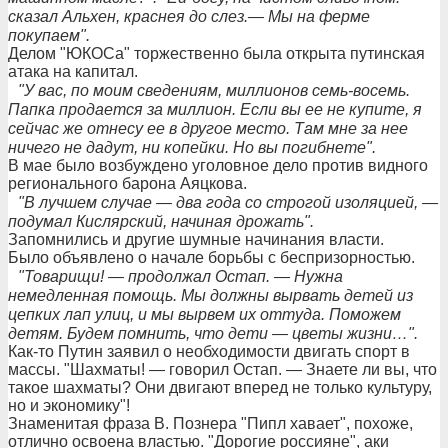
сказал Альхен, краснея до слез.— Мы на ферме
покупаем".
Делом "ЮКОСа" торжественно была открыта путинская
атака на капитал.
"У вас, по моим сведениям, миллионов семь-восемь.
Папка продается за миллион. Если вы ее не купите, я
сейчас же отнесу ее в другое место. Там мне за нее
ничего не дадут, ни копейки. Но вы погибнете".
В мае было возбуждено уголовное дело против видного
регионального барона Аяцкова.
"В лучшем случае — два года со строгой изоляцией, —
подумал Кислярский, начиная дрожать".
Запомнились и другие шумные начинания власти.
Было объявлено о начале борьбы с беспризорностью.
"Товарищи! — продолжал Остап. — Нужна
немедленная помощь. Мы должны вырвать детей из
цепких лап улиц, и мы вырвем их оттуда. Поможем
детям. Будем помнить, что дети — цветы жизни…".
Как-то Путин заявил о необходимости двигать спорт в
массы. "Шахматы! — говорил Остап. — Знаете ли вы, что
такое шахматы? Они двигают вперед не только культуру,
но и экономику"!
Знаменитая фраза В. Познера "Пипл хавает", похоже,
отлично освоена властью. "Дорогие россияне", аки