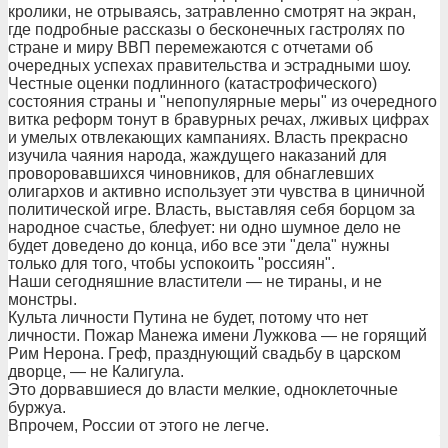
кролики, не отрываясь, затравленно смотрят на экран,
где подробные рассказы о бесконечных гастролях по
стране и миру ВВП перемежаются с отчетами об
очередных успехах правительства и эстрадными шоу.
Честные оценки подлинного (катастрофического)
состояния страны и "непопулярные меры" из очередного
витка реформ тонут в бравурных речах, лживых цифрах
и умелых отвлекающих кампаниях. Власть прекрасно
изучила чаяния народа, жаждущего наказаний для
проворовавшихся чиновников, для обнаглевших
олигархов и активно использует эти чувства в циничной
политической игре. Власть, выставляя себя борцом за
народное счастье, блефует: ни одно шумное дело не
будет доведено до конца, ибо все эти "дела" нужны
только для того, чтобы успокоить "россиян".
Наши сегодняшние властители — не тираны, и не
монстры.
Культа личности Путина не будет, потому что нет
личности. Пожар Манежа имени Лужкова — не горящий
Рим Нерона. Греф, празднующий свадьбу в царском
дворце, — не Калигула.
Это дорвавшиеся до власти мелкие, одноклеточные
буржуа.
Впрочем, России от этого не легче.