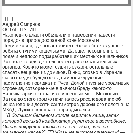
| | | | |
Андрей Смирнов
ОСТАП ПУТИН
Наконец-то власти объявили о намерении навести
порядок в природоохранной зоне Москвы и
Подмосковья, где понастроили себе особняков ушлые
ребята с тугими кошельками. Да еще, несомненно, с
подачи неплохо подзаработавших местных начальников.
Вот поле-то для деятельности правоохранительных
органов. Кое-кто может сушить сухари, остальные
спасать вещички из домиков. В них, словно в Израиле,
скоро въедут бульдозеры, символизирующие
наступление порядка на Руси. Долой гнусные уродливые
строения, сотворенные в пьяном бреду какого-то
маньяка-архитектора, из священных мест Московии.
За год до этого громко начиналось расследование об
исчезновении десяти сантиметров дорожного полотна на
МКАД. Лужков виновато оправдывался.
"В большом бельевом котле варилась каша, запах
которой великий комбинатор учуял еще в вестибюле.
Остап покрутил носом и сказал: "Это, что, на
машинном масле?". "Ей-богу, на чистом сливочном! —