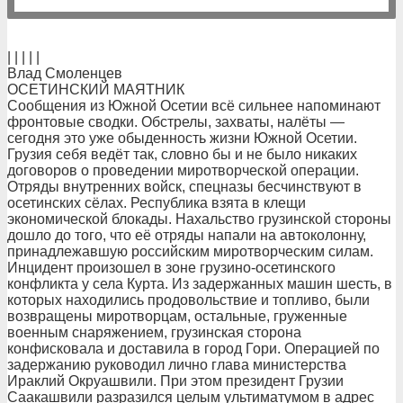
| | | | |
Влад Смоленцев
ОСЕТИНСКИЙ МАЯТНИК
Сообщения из Южной Осетии всё сильнее напоминают
фронтовые сводки. Обстрелы, захваты, налёты —
сегодня это уже обыденность жизни Южной Осетии.
Грузия себя ведёт так, словно бы и не было никаких
договоров о проведении миротворческой операции.
Отряды внутренних войск, спецназы бесчинствуют в
осетинских сёлах. Республика взята в клещи
экономической блокады. Нахальство грузинской стороны
дошло до того, что её отряды напали на автоколонну,
принадлежавшую российским миротворческим силам.
Инцидент произошел в зоне грузино-осетинского
конфликта у села Курта. Из задержанных машин шесть, в
которых находились продовольствие и топливо, были
возвращены миротворцам, остальные, груженные
военным снаряжением, грузинская сторона
конфисковала и доставила в город Гори. Операцией по
задержанию руководил лично глава министерства
Ираклий Окруашвили. При этом президент Грузии
Саакашвили разразился целым ультиматумом в адрес