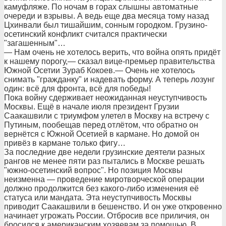
камуфляже. По ночам в горах слышны автоматные
очереди и взрывы. А ведь еще два месяца тому назад
Цхинвали был тишайшим, сонным городком. Грузино-
осетинский конфликт считался практически
"загашенным"…
— Нам очень не хотелось верить, что война опять придёт
к нашему порогу,— сказал вице-премьер правительства
Южной Осетии Зураб Кокоев.— Очень не хотелось
снимать "гражданку" и надевать форму. А теперь лозунг
один: всё для фронта, всё для победы!
Пока войну сдерживает неожиданная неуступчивость
Москвы. Ещё в начале июля президент Грузии
Саакашвили с триумфом улетел в Москву на встречу с
Путиным, пообещав перед отлётом, что обратно он
вернётся с Южной Осетией в кармане. Но домой он
привёз в кармане только фигу…
За последние две недели грузинские деятели разных
рангов не менее пяти раз пытались в Москве решать
"южно-осетинский вопрос". Но позиция Москвы
неизменна — проведение миротворческой операции
должно продолжится без какого-либо изменения её
статуса или мандата. Эта неуступчивость Москвы
приводит Саакашвили в бешенство. И он уже откровенно
начинает угрожать России. Отбросив все приличия, он
бросился к американским хозяевам за помощью. В