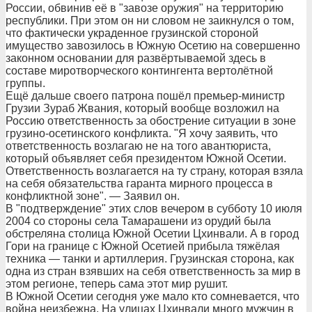
России, обвинив её в "завозе оружия" на территорию
республики. При этом он ни словом не заикнулся о том,
что фактически украденное грузинской стороной
имущество завозилось в Южную Осетию на совершенно
законном основании для развёртываемой здесь в
составе миротворческого контингента вертолётной
группы.
Ещё дальше своего патрона пошёл премьер-министр
Грузии Зураб Жвания, который вообще возложил на
Россию ответственность за обострение ситуации в зоне
грузино-осетинского конфликта. "Я хочу заявить, что
ответственность возлагаю не на того авантюриста,
который объявляет себя президентом Южной Осетии.
Ответственность возлагается на ту страну, которая взяла
на себя обязательства гаранта мирного процесса в
конфликтной зоне". — Заявил он.
В "подтверждение" этих слов вечером в субботу 10 июля
2004 со стороны села Тамарашени из орудий была
обстреляна столица Южной Осетии Цхинвали. А в город
Гори на границе с Южной Осетией прибыла тяжёлая
техника — танки и артиллерия. Грузинская сторона, как
одна из стран взявших на себя ответственность за мир в
этом регионе, теперь сама этот мир рушит.
В Южной Осетии сегодня уже мало кто сомневается, что
война неизбежна. На улицах Цхинвали много мужчин в