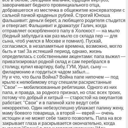
заворачивает бедного провинциального отца,
добравшегося из местечка в общежитие консерватории с
сальной пачкой краденых рублей. Строгий Юноша
фальшивит: деньги берет, а любящего родителя стыдится
и отвергает. Фальшивит и драматург Галич, когда
отправляет оскорбленного папу в Холокост — на мыло
(бедный забулдыга как раз мыло со склада пер — для
сына, чтоб учился в Москве и помнил). Пускай,
согласимся, в незапамятные времена, возможно, могло
быть и так! За истекший период, однако, жизнь
определилась с собственными акцентами: папа выжил —
приватизировал родной склад и сам перебрался в
столицу, купил квартиру, бабу, ГУМ, Урал, сыну —
филармонию и гордиться чадом забыл…
Ну и что, что была Война? Война папе нипочем — под
крыло к нелюбимому отцу спешили расхристанные
"Свои" — мобилизованные ребятишки. Одного из них
папа, и правда, за родного признал, но спас всех троих,
потому что добрый и хитрый — старостой на оккупантов
работает. "Свои" и в папиной хате ведут себя
некорректно. Один небезуспешно ублажает папину жену,
маму боевого товарища, а второй — еврей — очень
истощен и не может себе такого позволить. Папа на все
закрывает глаза и раскрывается окончательно, когда