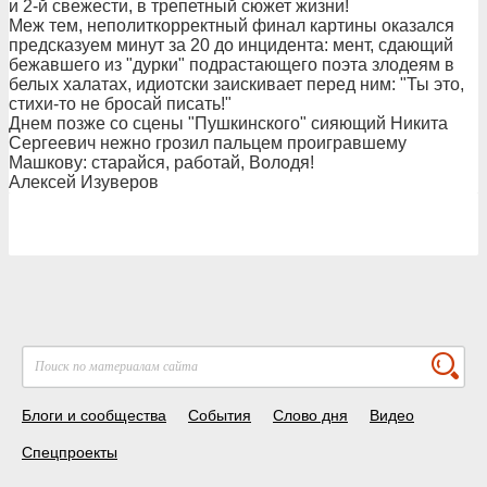
и 2-й свежести, в трепетный сюжет жизни!
Меж тем, неполиткорректный финал картины оказался
предсказуем минут за 20 до инцидента: мент, сдающий
бежавшего из "дурки" подрастающего поэта злодеям в
белых халатах, идиотски заискивает перед ним: "Ты это,
стихи-то не бросай писать!"
Днем позже со сцены "Пушкинского" сияющий Никита
Сергеевич нежно грозил пальцем проигравшему
Машкову: старайся, работай, Володя!
Алексей Изуверов
Блоги и сообщества
События
Слово дня
Видео
Спецпроекты