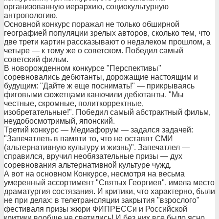
организованную иерархию, социокультурную
антропологию.
Основной конкурс поражал не только обширной
географией популяции зрелых авторов, cколько тем, что
две трети картин рассказывают о недалеком прошлом, а
четыре — к тому же о советском. Победил самый
советский фильм.
В новорожденном конкурсе "Перспективы"
соревновались дебютанты, дорожащие настоящим и
будущим: "Дайте ж еще поснимать!" — прикрываясь
фиговыми сюжетцами канючили дебютанты. "Мы
честные, скромные, политкорректные,
изобретательные!". Победил самый абстрактный фильм,
неудобосмотримый, японский.
Третий конкурс — Медиафорум — задался задачей:
"Запечатлеть в памяти то, что не оставят СМИ
(альтернативную культуру и жизнь)". Запечатлел —
справился, вручил необязательные призы — дух
соревнования альтернативной культуре чужд.
А вот на основном Конкурсе, несмотря на весьма
умеренный ассортимент "Святых Георгиев", имела место
драматургия состязания. И критики, что характерно, были
не при делах: в телетрансляции закрытия "взрослого"
фестиваля призы жюри ФИПРЕССи и Российской
критики вообще не светились! И без них все было ясно.