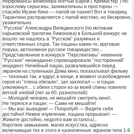
перфомансы визионера Мэттью Барни ("Кремастер") по-
взрослому серьезны, занимательны и просторны —
спасибо Музею Кино — папой не пахнет! Вот и товарищ
Тарантино расправляется с папой жестоко, но бескровно,
уважительно.
"Русское" Александра Велединского (по мотивам
харьковской трилогии Лимонова) в Большой конкурс не
вошло: не нашлось в "Русском" разумных и
ответственных отцов. Так пацаны какие-то, круговая
порука, автономное русское товарищество...
Представленное в конкурсе "Перспективы" невинное
"Русское" неожиданно спровоцировало "посторонний"
инцидент. Ничейный пацан, развалившийся перед
экраном на ступеньках Дома кино, похахатывал фильму
— тихонько так, и вдруг, в конце, в момент освобождения
героя из "плена обезьян", зал захлопал — и пацан
улюлюкнул… с обеих сторон из-за моей спины повеяло
ветхой злобой (лет за 60, разнополой):
— Молодой человек, не мешайте смотреть кино!..
Не терялся и пацан: — Сами не мешайте!
— Мы вас выведем! — Попробуй! — Ведите себя
достойно! Немое изумление, пацана прорывает: —
Живите достойно, недолго вам осталось!..
Короткое замыкание, магия искусства, адресно
включающая тех и этого в назначенные экраном тела 1-й