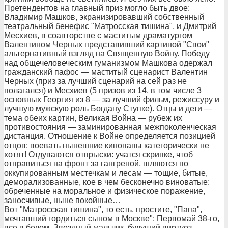
Претендентов на главный приз могло быть двое:
Владимир Машков, экранизировавший собственный
театральный бенефис "Матросская тишина", и Дмитрий
Месхиев, в соавторстве с маститым драматургом
Валентином Черных представивший картиной "Свои"
альтернативный взгляд на Священную Войну. Победу
над общечеловеческим гуманизмом Машкова одержал
гражданский пафос — маститый сценарист Валентин
Черных (приз за лучший сценарий на сей раз не
полагался) и Месхиев (5 призов из 14, в том числе 3
основных Георгия из 8 — за лучший фильм, режиссуру и
лучшую мужскую роль Богдану Ступке). Отцы и дети —
тема обеих картин, Великая Война — рубеж их
противостояния — заминированная межпоколенческая
дистанция. Отношение к Войне определяется позицией
отцов: воевать нынешние кинопапы категорически не
хотят! Отдуваются отпрыски: учатся скрипке, чтоб
отправиться на фронт за гангреной, шляются по
оккупированным местечкам и лесам — тощие, битые,
деморализованные, кое в чем бесконечно виноватые:
обреченные на моральное и физическое поражение,
заносчивые, ныне покойные…
Вот "Матросская тишина", то есть, простите, "Папа",
мечтавший гордиться сыном в Москве": Первомай 38-го,
все в белом, Звездный мальчик, будущий виртуоз,