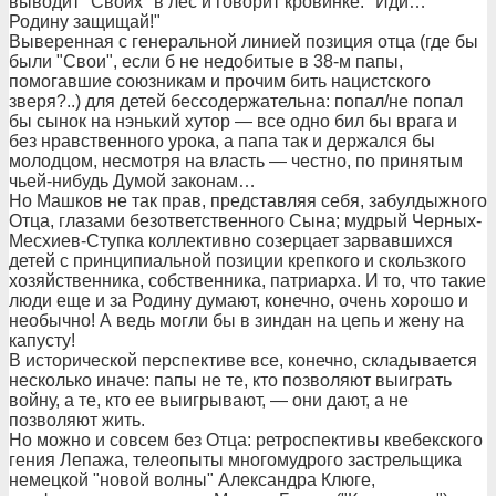
выводит "Своих" в лес и говорит кровинке: "Иди…
Родину защищай!"
Выверенная с генеральной линией позиция отца (где бы
были "Свои", если б не недобитые в 38-м папы,
помогавшие союзникам и прочим бить нацистского
зверя?..) для детей бессодержательна: попал/не попал
бы сынок на нэнький хутор — все одно бил бы врага и
без нравственного урока, а папа так и держался бы
молодцом, несмотря на власть — честно, по принятым
чьей-нибудь Думой законам…
Но Машков не так прав, представляя себя, забулдыжного
Отца, глазами безответственного Сына; мудрый Черных-
Месхиев-Ступка коллективно созерцает зарвавшихся
детей с принципиальной позиции крепкого и скользкого
хозяйственника, собственника, патриарха. И то, что такие
люди еще и за Родину думают, конечно, очень хорошо и
необычно! А ведь могли бы в зиндан на цепь и жену на
капусту!
В исторической перспективе все, конечно, складывается
несколько иначе: папы не те, кто позволяют выиграть
войну, а те, кто ее выигрывают, — они дают, а не
позволяют жить.
Но можно и совсем без Отца: ретроспективы квебекского
гения Лепажа, телеопыты многомудрого застрельщика
немецкой "новой волны" Александра Клюге,