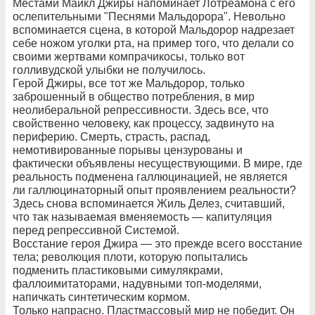
Местами Майкл Джиры напоминает Лотреамона с его
ослепительными "Песнями Мальдорора". Невольно
вспоминается сцена, в которой Мальдорор надрезает
себе ножом уголки рта, на пример того, что делали со
своими жертвами компрачикосы, только вот
голливудской улыбки не получилось.
Герой Джиры, все тот же Мальдорор, только
заброшенный в общество потребления, в мир
неолиберальной репрессивности. Здесь все, что
свойственно человеку, как процессу, задвинуто на
периферию. Смерть, страсть, распад,
немотивированные порывы цензурованы и
фактически объявлены несуществующими. В мире, где
реальность подменена галлюцинацией, не является
ли галлюцинаторный опыт проявлением реальности?
Здесь снова вспоминается Жиль Делез, считавший,
что так называемая вменяемость — капитуляция
перед репрессивной Системой.
Восстание героя Джира — это прежде всего восстание
тела; революция плоти, которую попытались
подменить пластиковыми симулякрами,
фаллоимитаторами, надувными топ-моделями,
напичкать синтетическим кормом.
Только напрасно. Пластмассовый мир не победит. Он