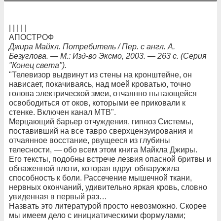
| | | | |
АПОСТРОФ
Джира Майкл. Потребитель / Пер. с англ. А.
Безуглова. — М.: Изд-во Эксмо, 2003. — 263 с. (Серия
"Конец света").
"Телевизор выдвинут из стены на кронштейне, он
нависает, покачиваясь, над моей кроватью, точно
голова электрической змеи, отчаянно пытающейся
освободиться от оков, которыми ее приковали к
стенке. Включен канал МТВ".
Мерцающий барьер отчуждения, гипноз Системы,
поставивший на все тавро сверхцензуирования и
отчаянное восстание, рвущееся из глубины
телесности, — обо всем этом книга Майкла Джиры.
Его тексты, подобны встрече лезвия опасной бритвы и
обнаженной плоти, которая вдруг обнаружила
способность к боли. Рассечение мышечной ткани,
нервных окончаний, удивительно яркая кровь, словно
увиденная в первый раз…
Назвать это литературой просто невозможно. Скорее
мы имеем дело с инициатическими формулами;