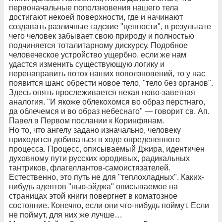
первоначальные поползновения нашего тела
достигают некоей поверхности, где и начинают
создавать различные гадские "ценности", в результате
чего человек забывает свою природу и полностью
подчиняется тоталитарному дискурсу. Подобное
человеческое устройство ущербно, если же нам
удастся изменить существующую логику и
перенаправить поток наших поползновений, то у нас
появится шанс обрести новое тело, "тело без органов".
Здесь опять прослеживается некая ново-заветная
аналогия. "И якоже облекохомся во образ перстнаго,
да облечемся и во образ небеснаго" — говорит св. Ап.
Павел в Первом послании к Коринфянам.
Но то, что ангелу задано изначально, человеку
приходится добиваться в ходе определенного
процесса. Процесс, описываемый Джира, идентичен
духовному пути русских юродивых, радикальных
тантриков, флагеллантов-самоистязателей.
Естественно, это путь не для "теплохладных". Каких-
нибудь адептов "нью-эйджа" описываемое на
страницах этой книги повергнет в коматозное
состояние. Конечно, если они что-нибудь поймут. Если
не поймут, для них же лучше…