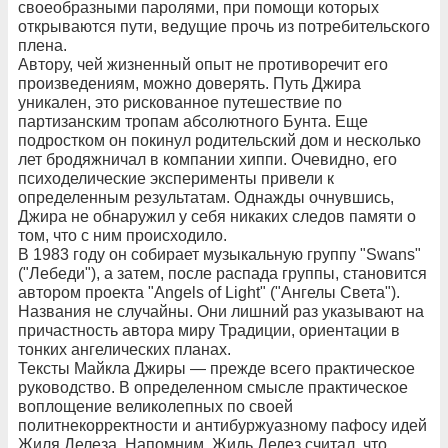
своеобразными паролями, при помощи которых
открываются пути, ведущие прочь из потребительского
плена.
Автору, чей жизненный опыт не противоречит его
произведениям, можно доверять. Путь Джира
уникален, это рискованное путешествие по
партизанским тропам абсолютного Бунта. Еще
подростком он покинул родительский дом и несколько
лет бродяжничал в компании хиппи. Очевидно, его
психоделические эксперименты привели к
определенным результатам. Однажды очнувшись,
Джира не обнаружил у себя никаких следов памяти о
том, что с ним происходило.
В 1983 году он собирает музыкальную группу "Swans"
("Лебеди"), а затем, после распада группы, становится
автором проекта "Angels of Light" ("Ангелы Света").
Названия не случайны. Они лишний раз указывают на
причастность автора миру Традиции, ориентации в
тонких ангелических планах.
Тексты Майкла Джиры — прежде всего практическое
руководство. В определенном смысле практическое
воплощение великолепных по своей
политнекорректности и антибуржуазному пафосу идей
Жиля Делеза. Напомним, Жиль Делез считал, что