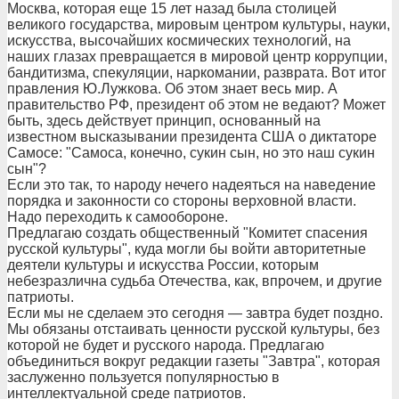
Москва, которая еще 15 лет назад была столицей
великого государства, мировым центром культуры, науки,
искусства, высочайших космических технологий, на
наших глазах превращается в мировой центр коррупции,
бандитизма, спекуляции, наркомании, разврата. Вот итог
правления Ю.Лужкова. Об этом знает весь мир. А
правительство РФ, президент об этом не ведают? Может
быть, здесь действует принцип, основанный на
известном высказывании президента США о диктаторе
Самосе: "Самоса, конечно, сукин сын, но это наш сукин
сын"?
Если это так, то народу нечего надеяться на наведение
порядка и законности со стороны верховной власти.
Надо переходить к самообороне.
Предлагаю создать общественный "Комитет спасения
русской культуры", куда могли бы войти авторитетные
деятели культуры и искусства России, которым
небезразлична судьба Отечества, как, впрочем, и другие
патриоты.
Если мы не сделаем это сегодня — завтра будет поздно.
Мы обязаны отстаивать ценности русской культуры, без
которой не будет и русского народа. Предлагаю
объединиться вокруг редакции газеты "Завтра", которая
заслуженно пользуется популярностью в
интеллектуальной среде патриотов.