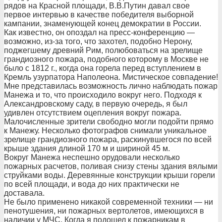
рядов на Красной площади, В.В.Путин давал свое
первое интервью в качестве победителя выборной
кампании, знаменующей конец демократии в России.
Как известно, он опоздал на пресс-конференцию —
возможно, из-за того, что захотел, подобно Нерону,
поджегшему древний Рим, полюбоваться на зрелище
грандиозного пожара, подобного которому в Москве не
было с 1812 г., когда она горела перед вступлением в
Кремль узурпатора Наполеона. Мистическое совпадение!
Мне представилась возможность лично наблюдать пожар
Манежа и то, что происходило вокруг него. Подходя к
Александровскому саду, в первую очередь, я был
удивлен отсутствием оцепления вокруг пожара.
Малочисленные зрители свободно могли подойти прямо
к Манежу. Несколько фотографов снимали уникальное
зрелище грандиозного пожара, раскинувшегося по всей
крыше здания длиной 170 м и шириной 45 м.
Вокруг Манежа неспешно орудовали несколько
пожарных расчетов, поливая снизу стены здания вялыми
струйками воды. Деревянные конструкции крыши горели
по всей площади, и вода до них практически не
доставала.
Не было применено никакой современной техники — ни
пенотушения, ни пожарных вертолетов, имеющихся в
наличии у МЧС. Когда я подошел к пожарникам в