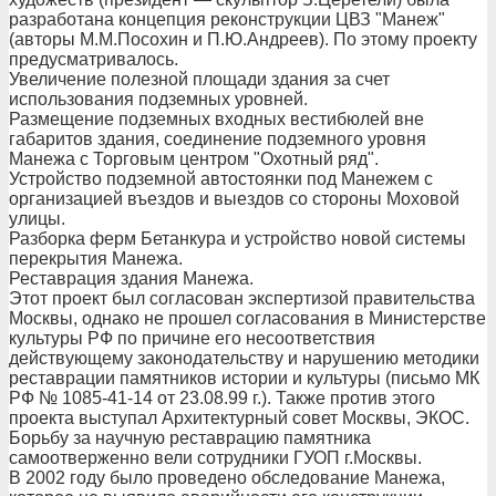
разработана концепция реконструкции ЦВЗ "Манеж"
(авторы М.М.Посохин и П.Ю.Андреев). По этому проекту
предусматривалось.
Увеличение полезной площади здания за счет
использования подземных уровней.
Размещение подземных входных вестибюлей вне
габаритов здания, соединение подземного уровня
Манежа с Торговым центром "Охотный ряд".
Устройство подземной автостоянки под Манежем с
организацией въездов и выездов со стороны Моховой
улицы.
Разборка ферм Бетанкура и устройство новой системы
перекрытия Манежа.
Реставрация здания Манежа.
Этот проект был согласован экспертизой правительства
Москвы, однако не прошел согласования в Министерстве
культуры РФ по причине его несоответствия
действующему законодательству и нарушению методики
реставрации памятников истории и культуры (письмо МК
РФ № 1085-41-14 от 23.08.99 г.). Также против этого
проекта выступал Архитектурный совет Москвы, ЭКОС.
Борьбу за научную реставрацию памятника
самоотверженно вели сотрудники ГУОП г.Москвы.
В 2002 году было проведено обследование Манежа,