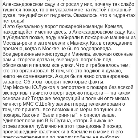
Александровском саду и спросил у них, почему так слабо
тушится пожар, то они указали мне на пустой пожарный
рукав, тянущийся от гидранта. Оказалось, что в гидрантах
нет воды!
И это буквально у ворот пожарной команды Кремля,
находящейся именно здесь, в Александровском саду. Как
я убедился позже, воду набирали в пожарные машины из
Москвы-реки и затем везли к Манежу. Как в стародавние
времена, когда в Москве не было водопровода.
Все деревянные конструкции Манежа, включая оконные
рамы, сгорели дотла и, очевидно, погребли под
обломками и пеплом все улики. Что и требовалось тем,
кто это организовал. В том, что это поджог, я думаю,
никто не сомневается. Акция была явно спланирована
заранее. Об этом говорят некоторые факты.
Мэр Москвы Ю.Лужков в репортаже с пожара без всякой
экспертизы начисто отверг версию поджога — на каком
основании? Тогда же вездесущий и полный оптимизма
министр МЧС С.Шойгу заявил перед телекамерами о
том, что приняты все возможные меры по тушению
пожара. Как они "были приняты", я описал выше.
Удивляет позиция В.В.Путина, который никак не
отреагировал публично на этот грандиозный пожар,
произошедший фактически в Кремле и в момент его
пресс-конференции по поводу победы на выборах.