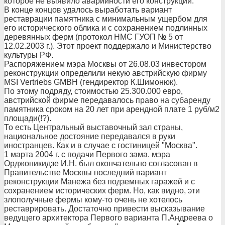
которое не выявило аварийности его конструкции.
В конце концов удалось выработать вариант
реставрации памятника с минимальным ущербом для
его исторического облика и с сохранением подлинных
деревянных ферм (протокол НМС ГУОП № 5 от
12.02.2003 г.). Этот проект поддержало и Министерство
культуры РФ.
Распоряжением мэра Москвы от 26.08.03 инвестором
реконструкции определили некую австрийскую фирму
MSI Vertriebs GMBH (гендиректор К.Шимонюк).
По этому подряду, стоимостью 25.300.000 евро,
австрийской фирме передавалось право на субаренду
памятника сроком на 20 лет при арендной плате 1 руб/м2
площади(!?).
То есть Центральный выставочный зал страны,
национальное достояние передавался в руки
иностранцев. Как и в случае с гостиницей "Москва".
1 марта 2004 г. с подачи Первого зама. мэра
Орджоникидзе И.Н. был окончательно согласован в
Правительстве Москвы последний вариант
реконструкции Манежа без подземных гаражей и с
сохранением исторических ферм. Но, как видно, эти
злополучные фермы кому-то очень не хотелось
реставрировать. Достаточно привести высказывание
ведущего архитектора Первого варианта П.Андреева о