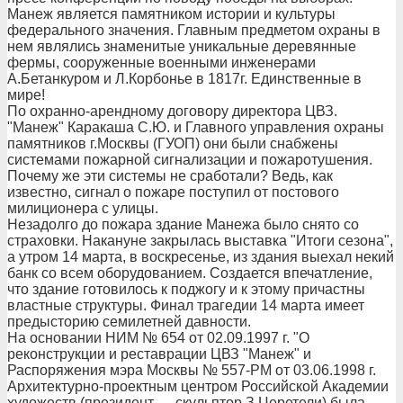
Манеж является памятником истории и культуры
федерального значения. Главным предметом охраны в
нем являлись знаменитые уникальные деревянные
фермы, сооруженные военными инженерами
А.Бетанкуром и Л.Корбонье в 1817г. Единственные в
мире!
По охранно-арендному договору директора ЦВЗ.
"Манеж" Каракаша С.Ю. и Главного управления охраны
памятников г.Москвы (ГУОП) они были снабжены
системами пожарной сигнализации и пожаротушения.
Почему же эти системы не сработали? Ведь, как
известно, сигнал о пожаре поступил от постового
милиционера с улицы.
Незадолго до пожара здание Манежа было снято со
страховки. Накануне закрылась выставка "Итоги сезона",
а утром 14 марта, в воскресенье, из здания выехал некий
банк со всем оборудованием. Создается впечатление,
что здание готовилось к поджогу и к этому причастны
властные структуры. Финал трагедии 14 марта имеет
предысторию семилетней давности.
На основании НИМ № 654 от 02.09.1997 г. "О
реконструкции и реставрации ЦВЗ "Манеж" и
Распоряжения мэра Москвы № 557-РМ от 03.06.1998 г.
Архитектурно-проектным центром Российской Академии
художеств (президент — скульптор З.Церетели) была