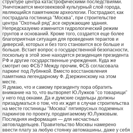
структуре центра катастрофическими последствиями.
Уничтожается многовековой культурный слой города,
являющийся памятником археологии. Пострадают, как
пострадала гостиница "Москва", при строительстве
центра "Охотный ряд",все окружающие здания.
Непредсказуемо изменится гидрологический режим
грунтов и оснований. Кроме того, создается еще более
благоприятная ситуация для проведения терактов и
диверсий, которых и без того становится все больше и
больше. Встает вопрос о государственной безопасности,
поскольку в этой зоне находятся резиденция президента
РФ и другие государственные учреждения. Куда же
смотрит око ФСБ? Между прочим, ФСБ согласовала
паркинг под Лубянкой. Вместо восстановления
памятника легендарному Ф. Дзержинскому на этом
месте.
Я думаю, что и самому президенту пора обратить
внимание на то, что вытворяет Ю.Лужков "со товарищи"
у него под окнами. Да и думские сидельцы должны
призадуматься о том, что их ждет в случае строительства
на месте гостиницы "Москва" пятиярусных подземных
паркингов по проекту, продвигаемому Ю.Лужковым.
Последняя информация — для несчастных
автовладельцев. Правительство Москвы намерено
ввести плату за любую стоянку автомашины, даже у себя