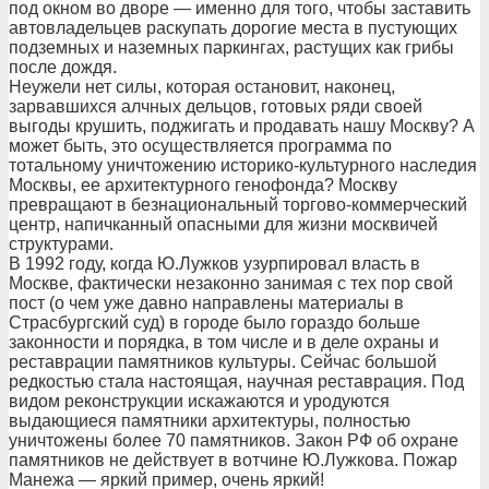
под окном во дворе — именно для того, чтобы заставить
автовладельцев раскупать дорогие места в пустующих
подземных и наземных паркингах, растущих как грибы
после дождя.
Неужели нет силы, которая остановит, наконец,
зарвавшихся алчных дельцов, готовых ряди своей
выгоды крушить, поджигать и продавать нашу Москву? А
может быть, это осуществляется программа по
тотальному уничтожению историко-культурного наследия
Москвы, ее архитектурного генофонда? Москву
превращают в безнациональный торгово-коммерческий
центр, напичканный опасными для жизни москвичей
структурами.
В 1992 году, когда Ю.Лужков узурпировал власть в
Москве, фактически незаконно занимая с тех пор свой
пост (о чем уже давно направлены материалы в
Страсбургский суд) в городе было гораздо больше
законности и порядка, в том числе и в деле охраны и
реставрации памятников культуры. Сейчас большой
редкостью стала настоящая, научная реставрация. Под
видом реконструкции искажаются и уродуются
выдающиеся памятники архитектуры, полностью
уничтожены более 70 памятников. Закон РФ об охране
памятников не действует в вотчине Ю.Лужкова. Пожар
Манежа — яркий пример, очень яркий!