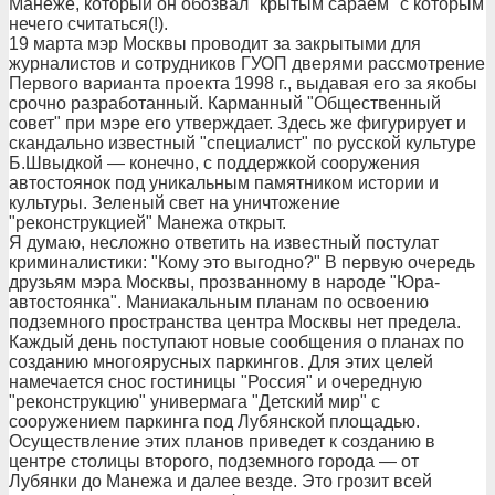
Манеже, который он обозвал "крытым сараем" с которым
нечего считаться(!).
19 марта мэр Москвы проводит за закрытыми для
журналистов и сотрудников ГУОП дверями рассмотрение
Первого варианта проекта 1998 г., выдавая его за якобы
срочно разработанный. Карманный "Общественный
совет" при мэре его утверждает. Здесь же фигурирует и
скандально известный "специалист" по русской культуре
Б.Швыдкой — конечно, с поддержкой сооружения
автостоянок под уникальным памятником истории и
культуры. Зеленый свет на уничтожение
"реконструкцией" Манежа открыт.
Я думаю, несложно ответить на известный постулат
криминалистики: "Кому это выгодно?" В первую очередь
друзьям мэра Москвы, прозванному в народе "Юра-
автостоянка". Маниакальным планам по освоению
подземного пространства центра Москвы нет предела.
Каждый день поступают новые сообщения о планах по
созданию многоярусных паркингов. Для этих целей
намечается снос гостиницы "Россия" и очередную
"реконструкцию" универмага "Детский мир" с
сооружением паркинга под Лубянской площадью.
Осуществление этих планов приведет к созданию в
центре столицы второго, подземного города — от
Лубянки до Манежа и далее везде. Это грозит всей