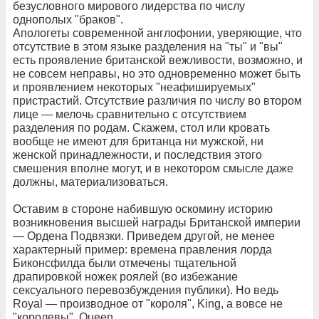
безусловного мирового лидерства по числу
однополых "браков".
Апологеты современной англофонии, уверяющие, что
отсутствие в этом языке разделения на "ты" и "вы"
есть проявление британской вежливости, возможно, и
не совсем неправы, но это одновременно может быть
и проявлением некоторых "неафишируемых"
пристрастий. Отсутствие различия по числу во втором
лице — мелочь сравнительно с отсутствием
разделения по родам. Скажем, стол или кровать
вообще не имеют для британца ни мужской, ни
женской принадлежности, и последствия этого
смешения вполне могут, и в некотором смысле даже
должны, материализоваться.
Оставим в стороне набившую оскомину историю
возникновения высшей награды Британской империи
— Ордена Подвязки. Приведем другой, не менее
характерный пример: времена правления лорда
Биконсфилда были отмечены тщательной
драпировкой ножек роялей (во избежание
сексуального перевозбуждения публики). Но ведь
Royal — производное от "короля", King, а вовсе не
"королевы", Queen.