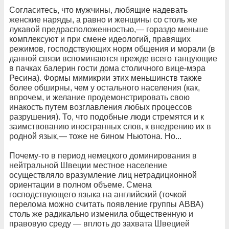
Согласитесь, что мужчины, любящие надевать
женские наряды, а равно и женщины со столь же
лукавой предрасположенностью,— гораздо меньше
комплексуют и при смене идеологий, правящих
режимов, господствующих норм общения и морали (в
данной связи вспоминаются прежде всего танцующие
в пачках балерин гости дома столичного вице-мэра
Ресина). Формы мимикрии этих меньшинств также
более обширны, чем у остального населения (как,
впрочем, и желание продемонстрировать свою
инакость путем возглавления любых процессов
разрушения). То, что подобные люди стремятся и к
заимствованию иностранных слов, к внедрению их в
родной язык,— тоже не бином Ньютона. Но...
Почему-то в период немецкого доминирования в
нейтральной Швеции местное население
осуществляло вразумление лиц нетрадиционной
ориентации в полном объеме. Смена
господствующего языка на английский (точкой
перелома можно считать появление группы АВВА)
столь же радикально изменила общественную и
правовую среду — вплоть до захвата Швецией