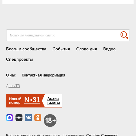
Блоги и сообщества
События
Слово дня
Видео
Спецпроекты
О нас
Контактная информация
День ТВ
№31
Архив
Новый
номер
газеты
Все материалы сайта доступны по лицензии:
Creative Commons