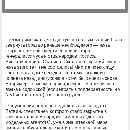
Неизмеримо жаль, что дискуссия о языкознании была
свернута гораздо раньше необходимого — из-за
скоропостижной смерти ее инициатора,
генералиссимуса и отца народов Иосифа
Виссарионовича Сталина. Сколько "открытий чудных"
из-за этого так и не состоялось! Многие из них ждут
своего часа даже сегодня. Поэтому заглохшую
полвека назад дискуссию я хотел бы оживить снова.
Например, тезисом о принадлежности английского
языка к содомской (если играть в толлерантность. но
"амбивалентной") языковой группе.
Отшумевший недавно педофильный скандал в
Латвии, следствием которого стало закрытие в
законодательном порядке тамошних "детских
модельных агентств", уже в значительной мере
выявил побудительные мотивы и оперативные