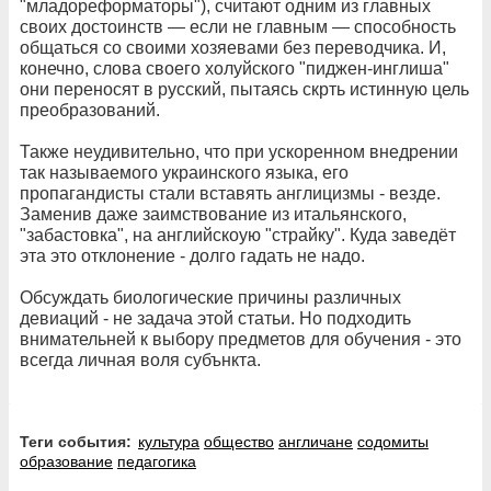
"младореформаторы"), считают одним из главных
своих достоинств — если не главным — способность
общаться со своими хозяевами без переводчика. И,
конечно, слова своего холуйского "пиджен-инглиша"
они переносят в русский, пытаясь скрть истинную цель
преобразований.
Также неудивительно, что при ускоренном внедрении
так называемого украинского языка, его
пропагандисты стали вставять англицизмы - везде.
Заменив даже заимствование из итальянского,
"забастовка", на английскоую "страйку". Куда заведёт
эта это отклонение - долго гадать не надо.
Обсуждать биологические причины различных
девиаций - не задача этой статьи. Но подходить
внимательней к выбору предметов для обучения - это
всегда личная воля субънкта.
Теги события:
культура
общество
англичане
содомиты
образование
педагогика