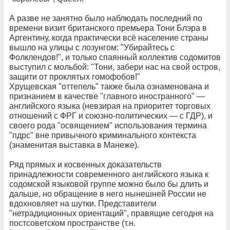
А разве не занятно было наблюдать последний по
времени визит британского премьера Тони Блэра в
Аргентину, когда практически всё население страны
вышло на улицы с лозунгом: "Убирайтесь с
Фолклендов!", и только спаянный коллектив содомитов
выступил с мольбой: "Тони, забери нас на свой остров,
защити от проклятых гомофобов!"
Хрущевская "оттепель" также была ознаменована и
признанием в качестве "главного иностранного" —
английского языка (невзирая на приоритет торговых
отношений с ФРГ и союзно-политических — с ГДР), и
своего рода "освящением" использования термина
"пдрс" вне привычного криминального контекста
(знаменитая выставка в Манеже).
Ряд прямых и косвенных доказательств
принадлежности современного английского языка к
содомской языковой группе можно было бы длить и
дальше, но обращение в него нынешней России не
вдохновляет на шутки. Представители
"нетрадиционных ориентаций", правящие сегодня на
постсоветском пространстве (т.н.