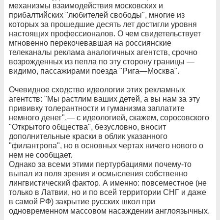
механизмы взаимодействия московских и
прибалтийских "любителей свободы", многие из
которых за прошедшие десять лет достигли уровня
настоящих профессионалов. О чем свидетельствует
мгновенно перекочевавшая на россиянские
телеканалы реклама аналогичных агентств, срочно
возрожденных из пепла по эту сторону границы —
видимо, пассажирами поезда "Рига—Москва".
Очевидное сходство идеологии этих рекламных
агентств: "Мы растлим ваших детей, а вы нам за эту
прививку толерантности и гуманизма заплатите
немного денег",— с идеологией, скажем, соросовского
"Открытого общества", безусловно, вносит
дополнительные краски в облик указанного
"филантропа", но в основных чертах ничего нового о
нем не сообщает.
Однако за всеми этими пертурбациями почему-то
выпал из поля зрения и осмысления собственно
лингвистический фактор. А именно: повсеместное (не
только в Латвии, но и по всей территории СНГ и даже
в самой РФ) закрытие русских школ при
одновременном массовом насаждении англоязычных.