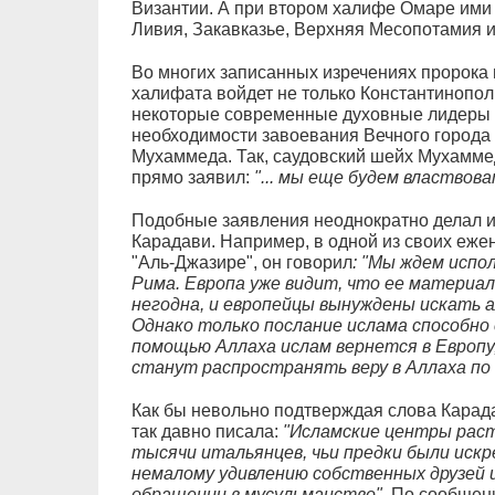
Византии. А при втором халифе Омаре ими
Ливия, Закавказье, Верхняя Месопотамия и
Во многих записанных изречениях пророка г
халифата войдет не только Константинополь
некоторые современные духовные лидеры 
необходимости завоевания Вечного города 
Мухаммеда. Так, саудовский шейх Мухамме
прямо заявил:
"... мы еще будем властвов
Подобные заявления неоднократно делал 
Карадави. Например, в одной из своих еж
"Аль-Джазире", он говорил
: "Мы ждем испо
Рима. Европа уже видит, что ее материа
негодна, и европейцы вынуждены искать 
Однако только послание ислама способно 
помощью Аллаха ислам вернется в Европу,
станут распространять веру в Аллаха по в
Как бы невольно подтверждая слова Карада
так давно писала:
"Исламские центры расту
тысячи итальянцев, чьи предки были искр
немалому удивлению собственных друзей и
обращении в мусульманство".
По сообщени