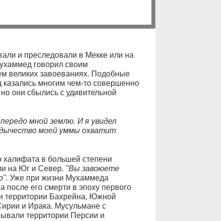
вали и преследовали в Мекке или на
Мухаммед говорил своим
ем великих завоеваниях. Подобные
д казались многим чем-то совершенно
но они сбылись с удивительной
ередо мной землю. И я увидел
ладычество моей уммы охватит
о халифата в большей степени
и на Юг и Север.
"Вы завоюете
".
Уже при жизни Мухаммеда
а после его смерти в эпоху первого
и территории Бахрейна, Южной
Сирии и Ирака. Мусульмане с
вывали территории Персии и