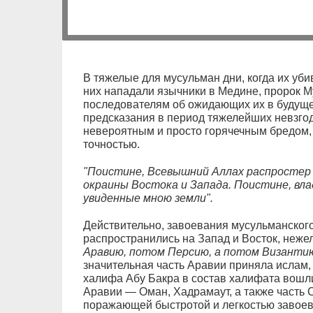
В тяжелые для мусульман дни, когда их уби
них нападали язычники в Медине, пророк 
последователям об ожидающих их в будущ
предсказания в период тяжелейших невзго
невероятным и просто горячечным бредом, 
точностью.
"Поистине, Всевышний Аллах распростер п
окраины Востока и Запада. Поистине, в
увиденные мною земли".
Действительно, завоевания мусульманског
распространились на Запад и Восток, нежел
Аравию, потом Персию, а потом Византию
значительная часть Аравии приняла ислам, 
халифа Абу Бакра в состав халифата вошл
Аравии — Оман, Хадрамаут, а также часть 
поражающей быстротой и легкостью завое