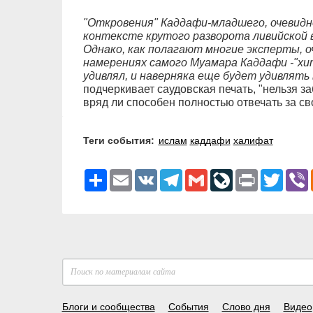
"Откровения" Каддафи-младшего, очевидн
контексте крутого разворота ливийской 
Однако, как полагают многие эксперты, о
намерениях самого Муамара Каддафи -"х
удивлял, и наверняка еще будет удивлять 
подчеркивает саудовская печать, "нельзя за
вряд ли способен полностью отвечать за сво
Теги события:
ислам
каддафи
халифат
Ресурс
Email
VK
Telegram
Gmail
LiveJournal
Print
Twitter
V
Блоги и сообщества
События
Слово дня
Видео