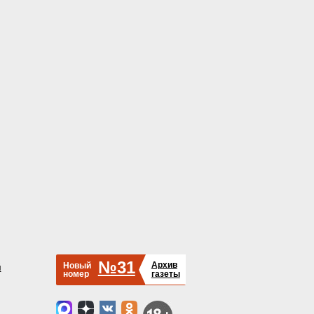
№31
Архив
Новый
й
номер
газеты