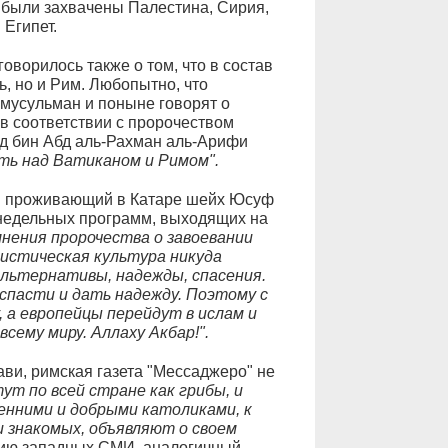
 были захвачены Палестина, Сирия,
 Египет.
оворилось также о том, что в состав
, но и Рим. Любопытно, что
мусульман и поныне говорят о
в соответствии с пророчеством
д бин Абд аль-Рахман аль-Арифи
ать над Ватиканом и Римом".
и проживающий в Катаре шейх Юсуф
енедельных программ, выходящих на
лнения пророчества о завоевании
листическая культура никуда
альтернативы, надежды, спасения.
спасти и дать надежду. Поэтому с
 а европейцы перейдут в ислам и
сему миру. Аллаху Акбар!".
ви, римская газета "Мессаджеро" не
т по всей стране как грибы, и
енними и добрыми католиками, к
 знакомых, объявляют о своем
ю западных СМИ, аналогичный