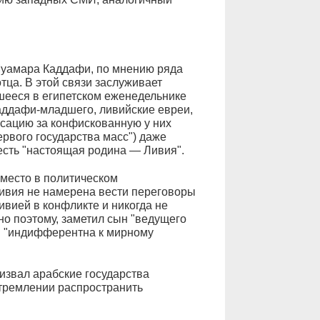
уамара Каддафи, по мнению ряда
тца. В этой связи заслуживает
шееся в египетском еженедельнике
аддафи-младшего, ливийские евреи,
нсацию за конфискованную у них
рвого государства масс") даже
 есть "настоящая родина — Ливия".
место в политическом
Ливия не намерена вести переговоры
ивией в конфликте и никогда не
о поэтому, заметил сын "ведущего
я "индифферентна к мирному
звал арабские государства
тремлении распространить