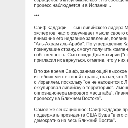
процесс наблюдается и в Испании...
***
Саиф Каддафи — сын ливийского лидера М
экспертов, часто озвучивает мысли своего о
внимание его недавнее заявление, появив
"Аль-Ахрам аль-Араби". По утверждению К
покинувшие страну, смогут получить компе
собственность. Сын вождя Джамахирии ("пе
пригласил их вернуться, отметив, что у них
В то же время Саиф, занимающий высокое 
истеблишменте своей страны, сказал, что 
с Израилем, поскольку "он не находится с Л
оккупировал ливийскую территорию". Именн
оппозиционера мирового масштаба", Ливи
процессу на Ближнем Востоке".
Самое же сенсационное: Саиф Каддафи при
поддержать президента США Буша "в его с
демократию на весь Ближний Восток".