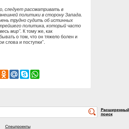
о, следует рассматривать в
внешней политики в сторону Запада.
чень трудно судить об истинных
итрейшего политика, который часто
весь мир".
К тому же, как
бывать о том, что он тяжело болен и
и слова и поступки".
iber
Odnoklassniki
Mail.Ru
Skype
WhatsApp
Расширенны
поиск
Спецпроекты