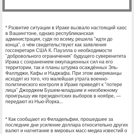
* Развитие ситуации в Ираке вызвало настоящий хаос
в Вашингтоне, однако республиканская
администрация, судя по всему, решила "идти до
конца", о чём свидетельствуют как заявления
госсекретаря США К. Пауэлла о необходимости
"добровольного ограничения" будущего суверенитета
Ирака с сохранением оккупационных сил на его
территории, так и планы штурма осаждённых Эль-
Фаллуджи, Кафы и Наджафа. При этом американцы
исходят из того, что малейшая утрата военно-
политического контроля в Ираке приведёт к "потере
лица" Джорджем Бушем-младшим и неизбежному
проигрышу им президентских выборов в ноябре, —
передают из Нью-Йорка...
* Как сообщают из Филадельфии, прошедшее за
последние дни усиление доллара относительно других
валют и нагнетание в мировых масс-медиа известий о