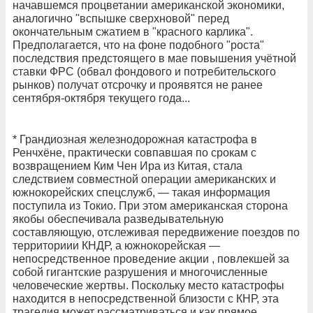
начавшемся процветании американской экономики,
аналогично "вспышке сверхновой" перед
окончательным сжатием в "красного карлика".
Предполагается, что на фоне подобного "роста"
последствия предстоящего в мае повышения учётной
ставки ФРС (обвал фондового и потребительского
рынков) получат отсрочку и проявятся не ранее
сентября-октября текущего года...
* Грандиозная железнодорожная катастрофа в
Ренчхёне, практически совпавшая по срокам с
возвращением Ким Чен Ира из Китая, стала
следствием совместной операции американских и
южнокорейских спецслужб, — такая информация
поступила из Токио. При этом американская сторона
якобы обеспечивала разведывательную
составляющую, отслеживая передвижение поездов по
территориии КНДР, а южнокорейская —
непосредственное проведение акции , повлекшей за
собой гигантские разрушения и многочисленные
человеческие жертвы. Поскольку место катастрофы
находится в непосредственной близости с КНР, эта
трагедия может рассматриваться и как прямое