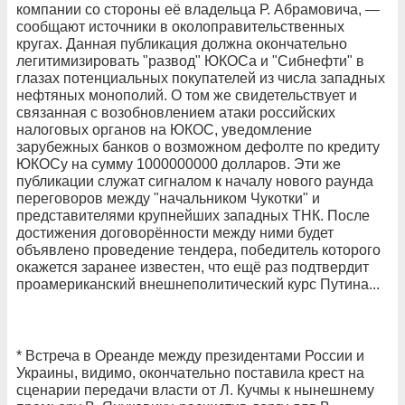
компании со стороны её владельца Р. Абрамовича, —
сообщают источники в околоправительственных
кругах. Данная публикация должна окончательно
легитимизировать "развод" ЮКОСа и "Сибнефти" в
глазах потенциальных покупателей из числа западных
нефтяных монополий. О том же свидетельствует и
связанная с возобновлением атаки российских
налоговых органов на ЮКОС, уведомление
зарубежных банков о возможном дефолте по кредиту
ЮКОСу на сумму 1000000000 долларов. Эти же
публикации служат сигналом к началу нового раунда
переговоров между "начальником Чукотки" и
представителями крупнейших западных ТНК. После
достижения договорённости между ними будет
объявлено проведение тендера, победитель которого
окажется заранее известен, что ещё раз подтвердит
проамериканский внешнеполитический курс Путина...
* Встреча в Ореанде между президентами России и
Украины, видимо, окончательно поставила крест на
сценарии передачи власти от Л. Кучмы к нынешнему