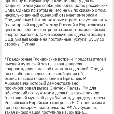
премьеру В. Януковичу, расчистив доргу для В.
Ющенко, о чём уже сообщило большиство российских
СМИ. Однако при этом ничего не было сказано о том,
насколько данный сценарий отвечает интересам
Соединённых Штатов, которые стремятся установить
"санитарный кордон" между Россией и Евросоюзом с
целью косвенного контроля за экспортом российских
энергоносителей. Такое заключение сделали эксперты
СБД, указывающие на постоянные "услуги" Бушу со
стороны Путина...
* Грандиозные "лондонские встречи" представителей
высшей путинской элиты в конце апреля
сопровождались массой пикантных деталей. Среди
них особенно выделяются сообщения об
окончательном переселении в Британию Р.
Абрамовича, который демонстративно
проигнорировал вызов Счётной Палаты РФ для
объяснений по "чукотским делам", а также начало
"настоящей мужской дружбы" между председателем
Российского Еврейского конгресса Е. Сатановским и
вице-премьером правительства РФ А. Жуковым, —
такая информация поступила из Лондона...