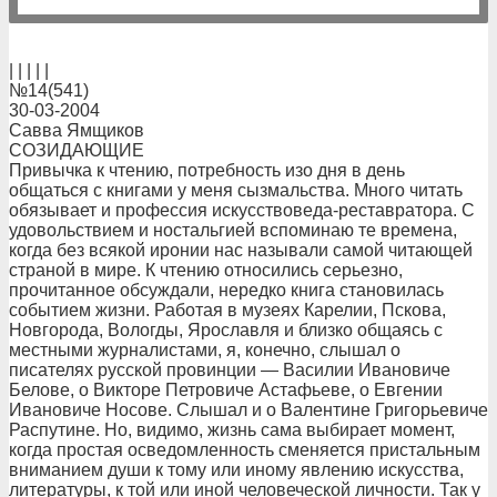
| | | | |
№14(541)
30-03-2004
Савва Ямщиков
СОЗИДАЮЩИЕ
Привычка к чтению, потребность изо дня в день
общаться с книгами у меня сызмальства. Много читать
обязывает и профессия искусствоведа-реставратора. С
удовольствием и ностальгией вспоминаю те времена,
когда без всякой иронии нас называли самой читающей
страной в мире. К чтению относились серьезно,
прочитанное обсуждали, нередко книга становилась
событием жизни. Работая в музеях Карелии, Пскова,
Новгорода, Вологды, Ярославля и близко общаясь с
местными журналистами, я, конечно, слышал о
писателях русской провинции — Василии Ивановиче
Белове, о Викторе Петровиче Астафьеве, о Евгении
Ивановиче Носове. Слышал и о Валентине Григорьевиче
Распутине. Но, видимо, жизнь сама выбирает момент,
когда простая осведомленность сменяется пристальным
вниманием души к тому или иному явлению искусства,
литературы, к той или иной человеческой личности. Так у