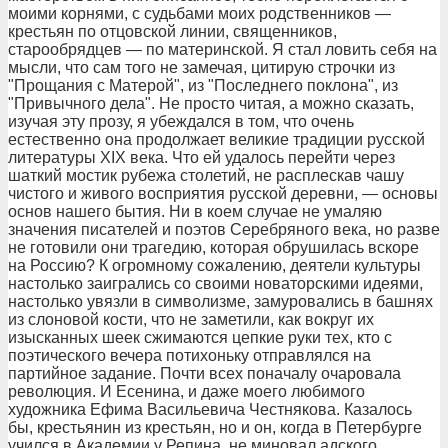
моими корнями, с судьбами моих родственников —
крестьян по отцовской линии, священников,
старообрядцев — по материнской. Я стал ловить себя на
мысли, что сам того не замечая, цитирую строчки из
"Прощания с Матерой", из "Последнего поклона", из
"Привычного дела". Не просто читая, а можно сказать,
изучая эту прозу, я убеждался в том, что очень
естественно она продолжает великие традиции русской
литературы ХIХ века. Что ей удалось перейти через
шаткий мостик рубежа столетий, не расплескав чашу
чистого и живого восприятия русской деревни, — основы
основ нашего бытия. Ни в коем случае не умаляю
значения писателей и поэтов Серебряного века, но разве
не готовили они трагедию, которая обрушилась вскоре
на Россию? К огромному сожалению, деятели культуры
настолько заигрались со своими новаторскими идеями,
настолько увязли в символизме, замуровались в башнях
из слоновой кости, что не заметили, как вокруг их
изысканных шеек сжимаются цепкие руки тех, кто с
поэтического вечера потихоньку отправлялся на
партийное задание. Почти всех поначалу очаровала
революция. И Есенина, и даже моего любимого
художника Ефима Васильевича Честнякова. Казалось
бы, крестьянин из крестьян, но и он, когда в Петербурге
учился в Академии у Репина, не миновал адского