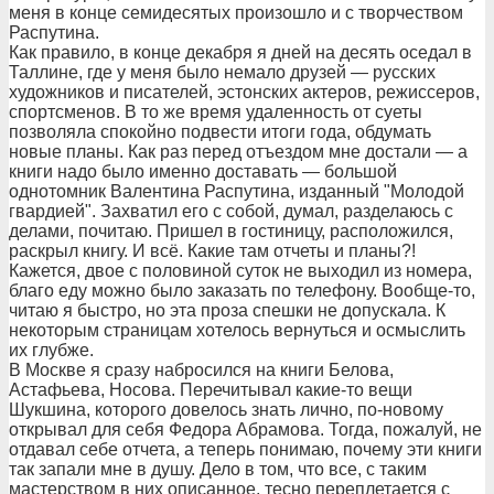
меня в конце семидесятых произошло и с творчеством
Распутина.
Как правило, в конце декабря я дней на десять оседал в
Таллине, где у меня было немало друзей — русских
художников и писателей, эстонских актеров, режиссеров,
спортсменов. В то же время удаленность от суеты
позволяла спокойно подвести итоги года, обдумать
новые планы. Как раз перед отъездом мне достали — а
книги надо было именно доставать — большой
однотомник Валентина Распутина, изданный "Молодой
гвардией". Захватил его с собой, думал, разделаюсь с
делами, почитаю. Пришел в гостиницу, расположился,
раскрыл книгу. И всё. Какие там отчеты и планы?!
Кажется, двое с половиной суток не выходил из номера,
благо еду можно было заказать по телефону. Вообще-то,
читаю я быстро, но эта проза спешки не допускала. К
некоторым страницам хотелось вернуться и осмыслить
их глубже.
В Москве я сразу набросился на книги Белова,
Астафьева, Носова. Перечитывал какие-то вещи
Шукшина, которого довелось знать лично, по-новому
открывал для себя Федора Абрамова. Тогда, пожалуй, не
отдавал себе отчета, а теперь понимаю, почему эти книги
так запали мне в душу. Дело в том, что все, с таким
мастерством в них описанное, тесно переплетается с