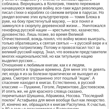
соблазна. Вернувшись в Кологрив, тяжело переживая
начавшуюся мировую войну, все-таки ждал революцию,
писал стихи о кораблях со свежим ветром в парусах. Но
увидел воочию этих культуртрегеров — томик Блока в
руке, на боку пристегнутый маузер, — все понял и
замкнулся в скорлупу деревенской жизни… Уничтожался
генофонд русской нации — крестьянство, казачество,
духовенство. Лишь позже, во время Великой
Отечественной, вождь понял, что войну можно выиграть,
только обратившись к святая святых — к русской вере и к
русскому патриотизму. Потому и провозгласил тост за
великий русский народ. Знал, что воевали представители
многих национальностей, но как титульную нацию
выделил русских…
Отношение к любимым книгам, как к и людям,
проверяется в трудные времена. Для меня это те девять
лет, когда я из-за болезни практически не выходил из
дома. Смотрел отстраненно этот пошлый "ящик". А
спасение находил в книгах. Естественно, в русской
классике — Пушкине, Гоголе, Лермонтове, Достоевском.
И опять же, не для красного словца сказано,
перечитывал Шукшина, Абрамова, Носова. "Последний
поклон" Астафьева для меня вообще был как лекарство.
И, конечно же, обращался к книгам Распутина. К счастью,
в 80-е годы я познакомился с Валентином