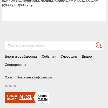
единомышленникам, людям, хранящим и создающим
русскую культуру.
Блоги и сообщества
События
Слово дня
Видео
Спецпроекты
О нас
Контактная информация
День ТВ
№31
Архив
Новый
номер
газеты