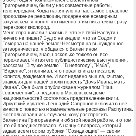
Григорьевичем, были у нас совместные работы,
телепередачи. Когда нагрянуло на нас самое страшное
продолжение революции, подаренное всемирным
закулисьем, я понял, что именно этим писателям сразу
перекроют кислород.
Меня спрашивали знакомые: что же твой Распутин
ничего не пишет? Будто не видели, что за Содом и
Гоморра на нашей земле! Несмотря на вынужденное
затворничество, я общался с Валентином
Григорьевичем, знал, насколько тяжело он все
переживает. Читая его публицистические выступления,
рассказы "В ту же землю", "В непогоду", "Изба",
"Видение", я понимал, что новая книга в писателе
копится, дождемся ее. И вот недавно вышла, считаю,
знаковая для нашей эпохи повесть "Дочь Ивана, мать
Ивана". Она была опубликована журналом "Наш
современник", а недавно в Московском доме
национальностей состоялось представление книги.
Иркутский издатель Геннадий Сапронов включил в нее
вместе с повестью и замечательные рассказы Распутина.
Воспользовавшись случаем, хочу расспросить
Валентина Григорьевича и об этой новой работе, и о том,
что ей предшествовало. А начну с вопроса, который
задаю всем гостям рубрики "Созидающие" — своим