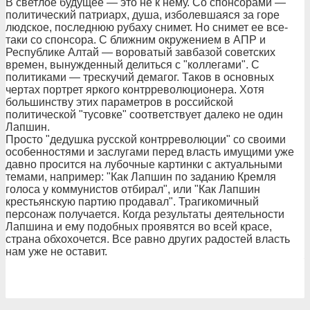
В светлое будущее — это не к нему. Со спонсорами —
политический патриарх, душа, изболевшаяся за горе
людское, последнюю рубаху снимет. Но снимет ее все-
таки со спонсора. С ближним окружением в АПР и
Республике Алтай — вороватый завбазой советских
времен, вынужденный делиться с "коллегами". С
политиками — трескучий демагог. Таков в основных
чертах портрет яркого контрреволюционера. Хотя
большинству этих параметров в российской
политической "тусовке" соответствует далеко не один
Лапшин.
Просто "дедушка русской контрреволюции" со своими
особенностями и заслугами перед власть имущими уже
давно просится на лубочные картинки с актуальными
темами, например: "Как Лапшин по заданию Кремля
голоса у коммунистов отбирал", или "Как Лапшин
крестьянскую партию продавал". Трагикомичный
персонаж получается. Когда результаты деятельности
Лапшина и ему подобных проявятся во всей красе,
страна обхохочется. Все равно других радостей власть
нам уже не оставит.