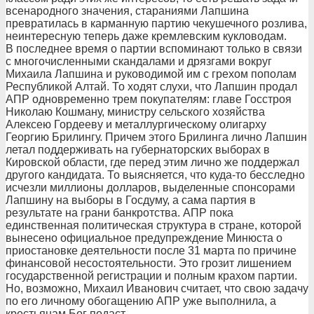
всенародного значения, стараниями Лапшина
превратилась в карманную партию чекушечного розлива,
неинтересную теперь даже кремлевским кукловодам.
В последнее время о партии вспоминают только в связи
с многочисленными скандалами и дрязгами вокруг
Михаила Лапшина и руководимой им с грехом пополам
Республикой Алтай. То ходят слухи, что Лапшин продал
АПР одновременно трем покупателям: главе Госстроя
Николаю Кошману, министру сельского хозяйства
Алексею Гордееву и металлургическому олигарху
Георгию Брилингу. Причем этого Брилинга лично Лапшин
летал поддерживать на губернаторских выборах в
Кировской области, где перед этим лично же поддержал
другого кандидата. То выясняется, что куда-то бесследно
исчезли миллионы долларов, выделенные спонсорами
Лапшину на выборы в Госдуму, а сама партия в
результате на грани банкротства. АПР пока
единственная политическая структура в стране, которой
вынесено официальное предупреждение Минюста о
приостановке деятельности после 31 марта по причине
финансовой несостоятельности. Это грозит лишением
государственной регистрации и полным крахом партии.
Но, возможно, Михаил Иванович считает, что свою задачу
по его личному обогащению АПР уже выполнила, а
крестьянам Бог подаст.