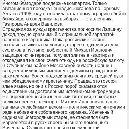
многом благодаря поддержке компартии. Только
агитационная поездка Геннадия Зюганова по Горному
Алтаю в 1998 году позволила отважному аграрию обойти
ближайшего соперника на выборах — ставленника
Газпрома Андрея Вавилова.
Страдания за нужды крестьянства приносили Лапшину
доход, трудно сравнимый с официальной зарплатой
народного избранника. Пока российские селяне
пытались выжить в условиях, скорее подходящих для
сусликов в пустыне, доблестный Михаил Иванович,
защищая их интересы, получал элитные квартиры и
откладывал на свои счета отнюдь не российскую валюту.
В Ступинском районе Московской области Лапшин
владеет приличным имением с домиком гражданской
архитектуры, более подходящим олигарху средней руки,
чем обездоленному крестьянину. Правда, это говорят
злые языки, но они в России порой оказываются
единственным достоверным источником информации.
Не обремененный жизненными тяготами, от которых
волком воет его электорат, Михаил Иванович всласть
занимался любимым делом — политическими интригами
ради набивания собственного кармана. Убеленный
сединами благородный старец не стеснялся быть
марионеткой в руках своего бывшего помощника —
Вячеслава Суркова, который из кремлевской