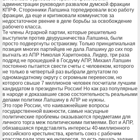
администрации руководил развалом думской фракции
КПРФ. Сторонники Лапшина торпедировали всю работу
фракции, да еще и критиковали коммунистов за
недостаточное рвение в деле борьбы за освобождение
рабочего класса.
Те члены Аграрной партии, которые решительно
выступили против двурушничества Лапшина, были
просто подвергнуты остракизму. Только принципиальная
позиция многих партийцев не дала Лапшину до сих пор
выгнать из АПР Николая Харитонова. Лидер, три раза
подряд не прошедшей в Госдуму АПР, Михаил Лапшин
постоянно пытается свести счеты с человеком, которого
не только в четвертый раз выбрали депутатом по
одномандатному округу с огромным перевесом, но
которого свыше 7 миллионов человек посчитали лучшим
кандидатом в президенты России! Но как раз популярные
в народе и доказавшие свою состоятельность реальными
делами политики Лапшину в АПР не нужны.
Это горе России, что наиважнейшие вопросы
государственной важности, самые насущные
политические проблемы оказываются предметами для
личного торга меж политическими пигмеями. Вот и АПР,
обязавшаяся представлять интересы 40-миллионного
российского крестьянства, крепить союз с рабочим
классом ради этих же интересов, то есть решать задачи