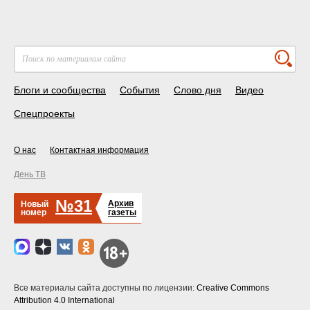
Блоги и сообщества
События
Слово дня
Видео
Спецпроекты
О нас
Контактная информация
День ТВ
№31
Архив
Новый
номер
газеты
Все материалы сайта доступны по лицензии:
Creative Commons
Attribution 4.0 International