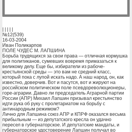
| | | | |
№12(539)
16-03-2004
Иван Поликарпов
ПОЛЕ ЧУДЕС М. ЛАПШИНА
Борьба трудящихся за свои права — отличная кормушка
для политиканов, сумевших вовремя примазаться к
великому делу. Еще бы, избиратели из рабоче-
крестьянской среды — это вам не средний класс,
который пока с лупой искать надо. А наш народ, он, как
известно, доверчив. Вот и пасутся, вот и жируют на
российском политическом поле псевдореволюционеры,
горе-аграрии. Давно ли председатель Аграрной партии
России (АПР) Михаил Лапшин призывал крестьянство
идти рука об руку с пролетариатом на борьбу с
антинародным режимом?
Лично для Лапшина союз АПР и КПРФ оказался весьма
прибыльным — из депутатского кресла он удачно
пересел в губернаторское. И депутатские мандаты, и
губернаторское удостоверение Лапшин получал во