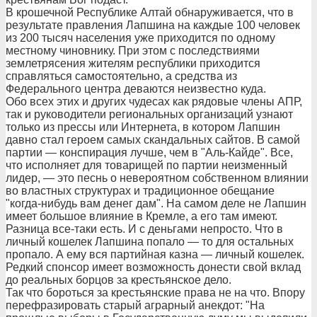
В крошечной Республике Алтай обнаруживается, что в
результате правления Лапшина на каждые 100 человек
из 200 тысяч населения уже приходится по одному
местному чиновнику. При этом с последствиями
землетрясения жителям республики приходится
справляться самостоятельно, а средства из
Федерального центра деваются неизвестно куда.
Обо всех этих и других чудесах как рядовые члены АПР,
так и руководители региональных организаций узнают
только из прессы или Интернета, в котором Лапшин
давно стал героем самых скандальных сайтов. В самой
партии — конспирация лучше, чем в "Аль-Кайде". Все,
что исполняет для товарищей по партии неизменный
лидер, — это песнь о невероятном собственном влиянии
во властных структурах и традиционное обещание
"когда-нибудь вам денег дам". На самом деле не Лапшин
имеет большое влияние в Кремле, а его там имеют.
Разница все-таки есть. И с деньгами непросто. Что в
личный кошелек Лапшина попало — то для остальных
пропало. А ему вся партийная казна — личный кошелек.
Редкий спонсор имеет возможность донести свой вклад
до реальных борцов за крестьянское дело.
Так что бороться за крестьянские права не на что. Впору
перефразировать старый аграрный анекдот: "На