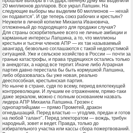
прошлые выборы в Государственную думу мы выделили
20 миллионов долларов. Все украл Лапшин. На
следующие выборы мы выделим 60 миллионов — нехай
он подавится". И где теперь союз рабочих и крестьян?
Неужели в личной копилке Михаила Ивановича,
отложенный до подходящего для продажи случая?
Для страны оскорбительнее всего не личные амбиции и
карманные интересы Лапшина, а то, что миллионы
крестьян и тысячи членов АПР — их так называемый
авангард, безвольно соглашаются с такой недопустимой
ситуацией. Уже и сельское хозяйство в России — почти за
гранью катастрофы, и права трудящихся остались только
в анекдотах, а народ все терпит. Иначе либо Аграрная
партия давно перестала бы быть кормушкой Лапшина,
либо образовалась бы уже новая, реально
дееспособная, крестьянская партия.
Но нынче в стране, судя по всему, период вялотекущей
контрреволюции. И лучшим ее отражением, прямо-таки
даже зеркалом, можно с полным основанием назвать
лидера АПР Михаила Лапшина. Грозен с
однопартийцами — прямо Прометей, дракон
огнедышащий. Перед властью — угодлив, предан и готов
на любой "галант". Перед электоратом — вождь, трибун
народный, зовет и ведет. Правда, только до
избирательного участка или кассы сбора пожертвований.