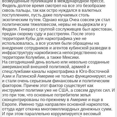
возмущенные публикации в международной прессе,
Фидель долгое время смотрел на все это безобразие
сквозь пальцы, так как остро нуждался в валютных
поступлениях, пусть даже получаемых столь
экзотическим путем. Однако когда Очеа совсем уж стал
политическим тяжеловесом, нервы не выдержали и у
Фиделя. Генерал с группой сослуживцев был арестован,
предан скорому суду и расстрелян. После этого
территория Кубы для наркотрафика уже не
использовалась, а все усилия были обращены на
внедрение сотрудников и агентов кубинской разведки в
инфраструктуру наркобизнеса непосредственно на
территории Колумбии, а также Мексики.
На сегодняшний день вольно или невольно созданные
американской внешней политикой, армией и
спецслужбами каналы наркотрафика в Юго-Восточной
Азии и Латинской Америке не только функционируют, но
и стали очень серьезным финансовым и политическим
фактором. Причем этот фактор существует как
инструмент политики уже не США, а совсем других сил. И
это при том, что основные потребители зелья
сконцентрированы по-прежнему в Америке и еще в
Европе. Именно туда направлен основной наркопоток,
оттуда идет откачка многомиллиардных денежных сумм.
И при этом параллельно коррумпируется весомый