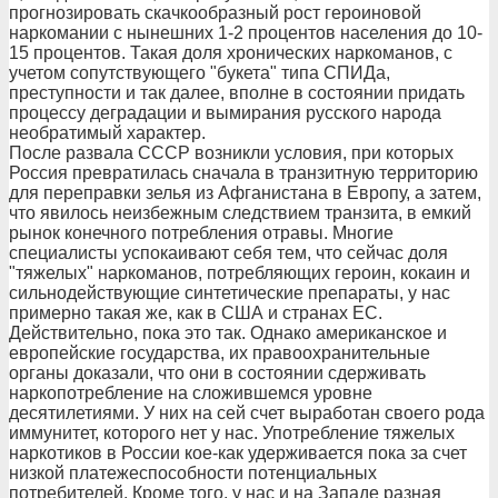
прогнозировать скачкообразный рост героиновой
наркомании с нынешних 1-2 процентов населения до 10-
15 процентов. Такая доля хронических наркоманов, с
учетом сопутствующего "букета" типа СПИДа,
преступности и так далее, вполне в состоянии придать
процессу деградации и вымирания русского народа
необратимый характер.
После развала СССР возникли условия, при которых
Россия превратилась сначала в транзитную территорию
для переправки зелья из Афганистана в Европу, а затем,
что явилось неизбежным следствием транзита, в емкий
рынок конечного потребления отравы. Многие
специалисты успокаивают себя тем, что сейчас доля
"тяжелых" наркоманов, потребляющих героин, кокаин и
сильнодействующие синтетические препараты, у нас
примерно такая же, как в США и странах ЕС.
Действительно, пока это так. Однако американское и
европейские государства, их правоохранительные
органы доказали, что они в состоянии сдерживать
наркопотребление на сложившемся уровне
десятилетиями. У них на сей счет выработан своего рода
иммунитет, которого нет у нас. Употребление тяжелых
наркотиков в России кое-как удерживается пока за счет
низкой платежеспособности потенциальных
потребителей. Кроме того, у нас и на Западе разная