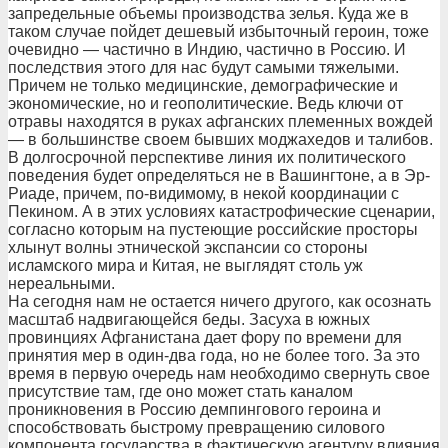
запредельные объемы производства зелья. Куда же в
таком случае пойдет дешевый избыточный героин, тоже
очевидно — частично в Индию, частично в Россию. И
последствия этого для нас будут самыми тяжелыми.
Причем не только медицинские, демографические и
экономические, но и геополитические. Ведь ключи от
отравы находятся в руках афганских племенных вождей
— в большинстве своем бывших моджахедов и талибов.
В долгосрочной перспективе линия их политического
поведения будет определяться не в Вашингтоне, а в Эр-
Риаде, причем, по-видимому, в некой координации с
Пекином. А в этих условиях катастрофические сценарии,
согласно которым на пустеющие российские просторы
хлынут волны этнической экспансии со стороны
исламского мира и Китая, не выглядят столь уж
нереальными.
На сегодня нам не остается ничего другого, как осознать
масштаб надвигающейся беды. Засуха в южных
провинциях Афганистана дает фору по времени для
принятия мер в один-два года, но не более того. За это
время в первую очередь нам необходимо свернуть свое
присутствие там, где оно может стать каналом
проникновения в Россию демпингового героина и
способствовать быстрому превращению силового
компонента государства в фактическую агентуру влияния