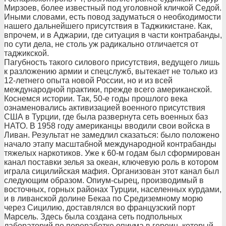
Мирзоев, более известный под уголовной кличкой Седой.
Иными словами, есть повод задуматься о необходимости
нашего дальнейшего присутствия в Таджикистане. Как,
впрочем, и в Аджарии, где ситуация в части контрабанды,
по сути дела, не столь уж радикально отличается от
таджикской.
Пагубность такого силового присутствия, ведущего лишь
к разложению армии и спецслужб, вытекает не только из
12-летнего опыта новой России, но и из всей
международной практики, прежде всего американской.
Коснемся истории. Так, 50-е годы прошлого века
ознаменовались активизацией военного присутствия
США в Турции, где была развернута сеть военных баз
НАТО. В 1958 году американцы вводили свои войска в
Ливан. Результат не замедлил сказаться: было положено
начало этапу масштабной международной контрабанды
тяжелых наркотиков. Уже к 60-м годам был сформирован
канал поставки зелья за океан, ключевую роль в котором
играла сицилийская мафия. Организован этот канал был
следующим образом. Опиум-сырец, производимый в
восточных, горных районах Турции, населенных курдами,
и в ливанской долине Бекаа по Средиземному морю
через Сицилию, доставлялся во французский порт
Марсель. Здесь была создана сеть подпольных
лабораторий по переработке опиума в героин, который