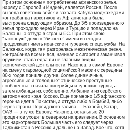
При этом основным потребителем афганского зелья,
наряду с Европой и Индией, является Россия. После
вывода советских войск и захвата Кабула моджахедами
контрабанда наркотиков из Афганистана была
выстроена следующим образом. До 3/5 произведенного
зелья проходило через Иран и Турцию и попадало на
Балканы, а оттуда в страны ЕС. При этом свою
"законную" долю в "бизнесе" имели и сегодня
продолжают иметь иранские и турецкие спецслужбы. На
Балканах, когда там разгорелась межэтническая резня,
контрабанда всем и вся, начиная с сигарет и заканчивая
оружием, стала едва ли не главным видом
экономической деятельности. Наконец, в самой Европе
на смену старомодной сицилийской мафии с середины
80-х годов пришли другие, более динамичные,
агрессивные и "голодные" этнические преступные
сообщества, сначала нигерийцы и турецкие курды, а
затем албанцы из, собственно, Албании и из сербского
автономного края Косово. Еще примерно 1/5 афганского
героина идет в Пакистан, а оттуда либо в Бомбей, либо
через страны Персидского залива — Бахрейн, Катар,
ОАЭ — в ту же Европу. Наконец, остальные 20
процентов уходят в северном направлении. В основном
это наркотранзит. Большая часть его следует через
Таджикистан в Россию и дальше на Запад. Кое-что, хотя