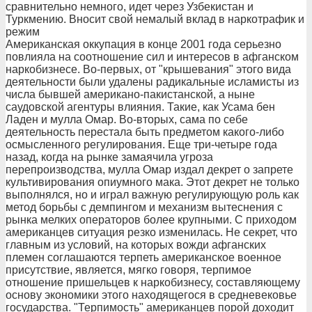
сравнительно немного, идет через Узбекистан и
Туркмению. Вносит свой немалый вклад в наркотрафик и
режим
Американская оккупация в конце 2001 года серьезно
повлияла на соотношение сил и интересов в афганском
наркобизнесе. Во-первых, от "крышевания" этого вида
деятельности были удалены радикальные исламисты из
числа бывшей американо-пакистанской, а ныне
саудовской агентуры влияния. Такие, как Усама бен
Ладен и мулла Омар. Во-вторых, сама по себе
деятельность перестала быть предметом какого-либо
осмысленного регулирования. Еще три-четыре года
назад, когда на рынке замаячила угроза
перепроизводства, мулла Омар издал декрет о запрете
культивирования опиумного мака. Этот декрет не только
выполнялся, но и играл важную регулирующую роль как
метод борьбы с демпингом и механизм вытеснения с
рынка мелких операторов более крупными. С приходом
американцев ситуация резко изменилась. Не секрет, что
главным из условий, на которых вожди афганских
племен соглашаются терпеть американское военное
присутствие, является, мягко говоря, терпимое
отношение пришельцев к наркобизнесу, составляющему
основу экономики этого находящегося в средневековье
государства. "Терпимость" американцев порой доходит