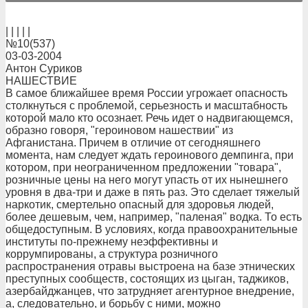
| | | | |
№10(537)
03-03-2004
Антон Суриков
НАШЕСТВИЕ
В самое ближайшее время России угрожает опасность
столкнуться с проблемой, серьезность и масштабность
которой мало кто осознает. Речь идет о надвигающемся,
образно говоря, "героиновом нашествии" из
Афганистана. Причем в отличие от сегодняшнего
момента, нам следует ждать героинового демпинга, при
котором, при неограниченном предложении "товара",
розничные цены на него могут упасть от их нынешнего
уровня в два-три и даже в пять раз. Это сделает тяжелый
наркотик, смертельно опасный для здоровья людей,
более дешевым, чем, например, "паленая" водка. То есть
общедоступным. В условиях, когда правоохранительные
институты по-прежнему неэффективны и
коррумпированы, а структура розничного
распространения отравы выстроена на базе этнических
преступных сообществ, состоящих из цыган, таджиков,
азербайджанцев, что затрудняет агентурное внедрение,
а, следовательно, и борьбу с ними, можно