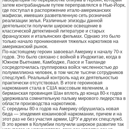
затем контрабандным путем переправлялся в Нью-Йорк,
где поступал в распоряжение итало-американских
мафиози, имевших разветвленную сеть розничной
реализации зелья. Различные эпизоды данной
деятельности получили широкое освещение в
классической детективной литературе и старых
французских и итальянских фильмах. Однако это было
только начало проникновения тяжелых наркотиков на
американский рынок.
По-настоящему героин завоевал Америку к началу 70-х
годов. Это было связано с войной в Индокитае, когда в
Южном Вьетнаме, Камбодже, Лаосе и Таиланде
сосредоточилась группировка войск численностью до
полумиллиона человек, в том числе тысячи сотрудников
спецслужб. Реальный контроль над их деятельностью
практически отсутствовал. В итоге героиновая
наркомания стала в США массовым явлением, а
бирманская провинция Шан вплоть до конца 80-х годов
удерживала сомнительную пальму мирового лидерства в
области производства наркотиков.
С середины 80-х годов на Америку обрушилась новая
беда — эпидемия кокаиновой наркомании, причем и на
этот раз не без участия армии, ЦРУ и других спецслужб.
В это время в Колумбии получили широкое развитие так