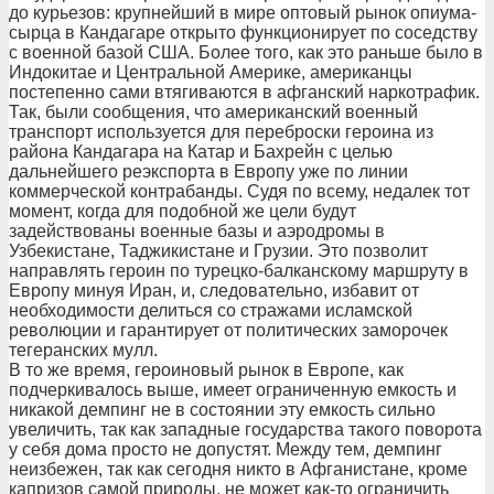
до курьезов: крупнейший в мире оптовый рынок опиума-
сырца в Кандагаре открыто функционирует по соседству
с военной базой США. Более того, как это раньше было в
Индокитае и Центральной Америке, американцы
постепенно сами втягиваются в афганский наркотрафик.
Так, были сообщения, что американский военный
транспорт используется для переброски героина из
района Кандагара на Катар и Бахрейн с целью
дальнейшего реэкспорта в Европу уже по линии
коммерческой контрабанды. Судя по всему, недалек тот
момент, когда для подобной же цели будут
задействованы военные базы и аэродромы в
Узбекистане, Таджикистане и Грузии. Это позволит
направлять героин по турецко-балканскому маршруту в
Европу минуя Иран, и, следовательно, избавит от
необходимости делиться со стражами исламской
революции и гарантирует от политических заморочек
тегеранских мулл.
В то же время, героиновый рынок в Европе, как
подчеркивалось выше, имеет ограниченную емкость и
никакой демпинг не в состоянии эту емкость сильно
увеличить, так как западные государства такого поворота
у себя дома просто не допустят. Между тем, демпинг
неизбежен, так как сегодня никто в Афганистане, кроме
капризов самой природы, не может как-то ограничить