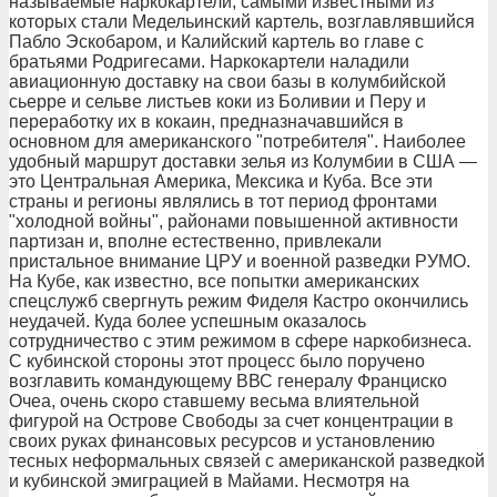
называемые наркокартели, самыми известными из
которых стали Медельинский картель, возглавлявшийся
Пабло Эскобаром, и Калийский картель во главе с
братьями Родригесами. Наркокартели наладили
авиационную доставку на свои базы в колумбийской
сьерре и сельве листьев коки из Боливии и Перу и
переработку их в кокаин, предназначавшийся в
основном для американского "потребителя". Наиболее
удобный маршрут доставки зелья из Колумбии в США —
это Центральная Америка, Мексика и Куба. Все эти
страны и регионы являлись в тот период фронтами
"холодной войны", районами повышенной активности
партизан и, вполне естественно, привлекали
пристальное внимание ЦРУ и военной разведки РУМО.
На Кубе, как известно, все попытки американских
спецслужб свергнуть режим Фиделя Кастро окончились
неудачей. Куда более успешным оказалось
сотрудничество с этим режимом в сфере наркобизнеса.
С кубинской стороны этот процесс было поручено
возглавить командующему ВВС генералу Франциско
Очеа, очень скоро ставшему весьма влиятельной
фигурой на Острове Свободы за счет концентрации в
своих руках финансовых ресурсов и установлению
тесных неформальных связей с американской разведкой
и кубинской эмиграцией в Майами. Несмотря на