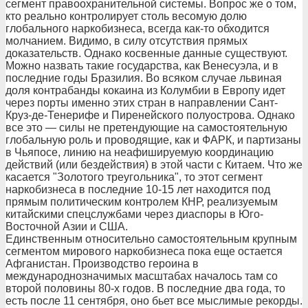
сегмент правоохранительной системы. Вопрос же о том,
кто реально контролирует столь весомую долю
глобального наркобизнеса, всегда как-то обходится
молчанием. Видимо, в силу отсутствия прямых
доказательств. Однако косвенные данные существуют.
Можно назвать такие государства, как Венесуэла, и в
последние годы Бразилия. Во всяком случае львиная
доля контрабанды кокаина из Колумбии в Европу идет
через порты именно этих стран в направлении Сант-
Круз-де-Тенерифе и Пиренейского полуострова. Однако
все это — силы не претендующие на самостоятельную
глобальную роль и проводящие, как и ФАРК, и партизаны
в Чьяпосе, линию на неафишируемую координацию
действий (или бездействия) в этой части с Китаем. Что же
касается "Золотого треугольника", то этот сегмент
наркобизнеса в последние 10-15 лет находится под
прямым политическим контролем КНР, реализуемым
китайскими спецслужбами через диаспоры в Юго-
Восточной Азии и США.
Единственным относительно самостоятельным крупным
сегментом мирового наркобизнеса пока еще остается
Афганистан. Производство героина в
международнозначимых масштабах началось там со
второй половины 80-х годов. В последние два года, то
есть после 11 сентября, оно бьет все мыслимые рекорды.