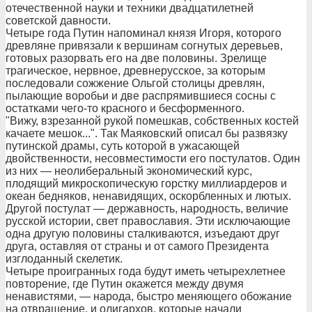
отечественной науки и техники двадцатилетней
советской давности.
Четыре года Путин напоминал князя Игоря, которого
древляне привязали к вершинам согнутых деревьев,
готовых разорвать его на две половины. Зрелище
трагическое, нервное, древнерусское, за которым
последовали сожжение Ольгой столицы древлян,
пылающие воробьи и две распрямившиеся сосны с
остатками чего-то красного и бесформенного.
"Вижу, взрезанной рукой помешкав, собственных костей
качаете мешок...". Так Маяковский описал бы развязку
путинской драмы, суть которой в ужасающей
двойственности, несовместимости его постулатов. Один
из них — неолиберальный экономический курс,
плодящий микроскопическую горстку миллиардеров и
океан бедняков, ненавидящих, оскорбленных и лютых.
Другой постулат — державность, народность, величие
русской истории, свет православия. Эти исключающие
одна другую половины сталкиваются, изъедают друг
друга, оставляя от страны и от самого Президента
изглоданный скелетик.
Четыре проигранных года будут иметь четырехлетнее
повторение, где Путин окажется между двумя
ненавистями, — народа, быстро меняющего обожание
на отвращение, и олигархов, которые начали