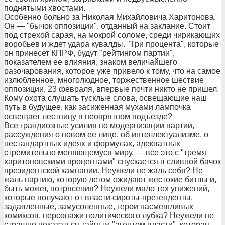
поднятыми хвостами.
Особенно больно за Николая Михайловича Харитонова.
Он — "бычок оппозиции", отданный на заклание. Стоит
под стрехой сарая, на мокрой соломе, среди чирикающих
воробьев и ждет удара кувалды. "Три процента", которые
он принесет КПРФ, будут "рейтингом партии",
показателем ее влияния, знаком величайшего
разочарования, которое уже привело к тому, что на самое
излюбленное, многолюдное, торжественное шествие
оппозиции, 23 февраля, впервые почти никто не пришел.
Кому охота слушать тусклые слова, освещающие наш
путь в будущее, как засиженная мухами лампочка
освещает лестницу в неопрятном подъезде?
Все грандиозные усилия по модернизации партии,
рассуждения о новом ее лице, об интеллектуализме, о
нестандартных идеях и формулах, адекватных
стремительно меняющемуся миру, — все это с "тремя
харитоновскими процентами" спускается в сливной бачок
президентской кампании. Неужели не жаль себя? Не
жаль партию, которую летом ожидают жестокие битвы и,
быть может, потрясения? Неужели мало тех унижений,
которые получают от власти сироты-претенденты,
задавленные, замусоленные, герои насмешливых
комиксов, персонажи политического лубка? Неужели не
страшно показаться тайным "агентом власти", которая