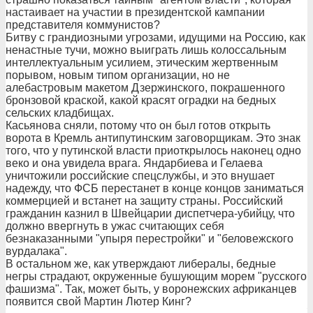
настаивает на участии в президентской кампании
представителя коммунистов?
Битву с грандиозными угрозами, идущими на Россию, как
ненастные тучи, можно выиграть лишь колоссальным
интеллектуальным усилием, этическим жертвенным
порывом, новым типом организации, но не
алебастровым макетом Дзержинского, покрашенного
бронзовой краской, какой красят оградки на бедных
сельских кладбищах.
Касьянова сняли, потому что он был готов открыть
ворота в Кремль антипутинским заговорщикам. Это знак
того, что у путинской власти приоткрылось наконец одно
веко и она увидела врага. Яндарбиева и Гелаева
уничтожили российские спецслужбы, и это внушает
надежду, что ФСБ перестанет в конце концов заниматься
коммерцией и встанет на защиту страны. Российский
гражданин казнил в Швейцарии диспетчера-убийцу, что
должно ввергнуть в ужас считающих себя
безнаказанными "упыря перестройки" и "беловежского
вурдалака".
В остальном же, как утверждают либералы, бедные
негры страдают, окруженные бушующим морем "русского
фашизма". Так, может быть, у воронежских африканцев
появится свой Мартин Лютер Кинг?