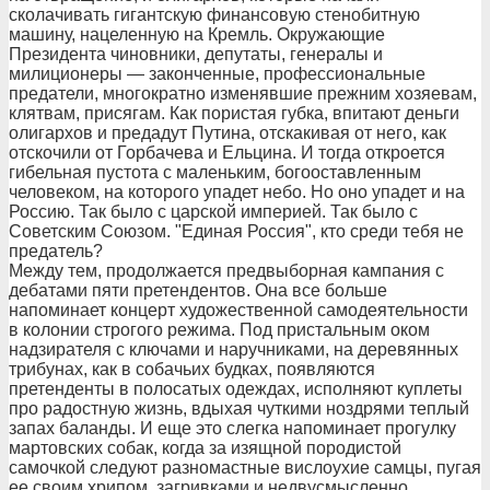
сколачивать гигантскую финансовую стенобитную
машину, нацеленную на Кремль. Окружающие
Президента чиновники, депутаты, генералы и
милиционеры — законченные, профессиональные
предатели, многократно изменявшие прежним хозяевам,
клятвам, присягам. Как пористая губка, впитают деньги
олигархов и предадут Путина, отскакивая от него, как
отскочили от Горбачева и Ельцина. И тогда откроется
гибельная пустота с маленьким, богооставленным
человеком, на которого упадет небо. Но оно упадет и на
Россию. Так было с царской империей. Так было с
Советским Союзом. "Единая Россия", кто среди тебя не
предатель?
Между тем, продолжается предвыборная кампания с
дебатами пяти претендентов. Она все больше
напоминает концерт художественной самодеятельности
в колонии строгого режима. Под пристальным оком
надзирателя с ключами и наручниками, на деревянных
трибунах, как в собачьих будках, появляются
претенденты в полосатых одеждах, исполняют куплеты
про радостную жизнь, вдыхая чуткими ноздрями теплый
запах баланды. И еще это слегка напоминает прогулку
мартовских собак, когда за изящной породистой
самочкой следуют разномастные вислоухие самцы, пугая
ее своим хрипом, загривками и недвусмысленно